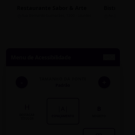
Restaurante Sabor & Arte
Bistrô Cent
Rua Bernardo Guimarães, 1200 - Lourdes
Av. João Pinheir
Menu de Acessibilidade
TAMANHO DA FONTE
-
+
Padrão
H
|A|
B
DESTACAR
ESPAÇAMENTO
NEGRITO
TÍTULOS