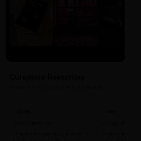
LIVRO
CINE
PODCAST
Sintetizado
Auto da
ECA Digital
Compadecida
Curadoria Reescritas
Arraste para o lado para conferir as novidades.
LEITURA
CINEMA
Dom Casmurro
O Auto da Com
Uma jornada psicológica pela elite
A obra-prima de A
brasileira do século XIX. Essencial
que celebra o folclo