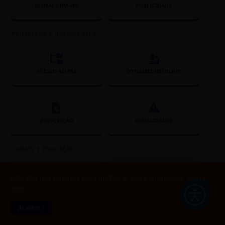
JORNAL CRM-MG
PUBLICIDADE
PROCESSOS E DOCUMENTOS
ACESSO AO PAE
DYNAMED/MEDLINE
PRESCRIÇÃO
PENALIDADES
CANAIS E EDUCAÇÃO
Este site usa cookies para melhorar sua experiência.
Saiba
EDUCAÇÃO
DENÚNCIAS
mais
Aceitar !