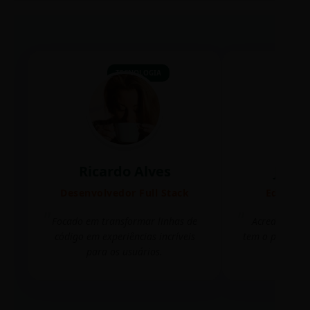
TECNOLOGIA
Ricardo Alves
Juli
Desenvolvedor Full Stack
Editora 
Focado em transformar linhas de
Acredito que
código em experiências incríveis
tem o poder de
para os usuários.
mudar 