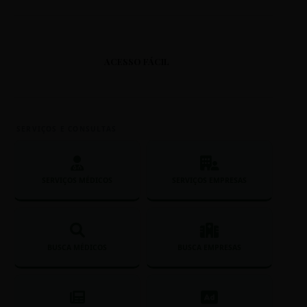
Crase e Pronomes
ACESSO FÁCIL
Aprenda a usar crase com
"aquele", "aquela" e "aquilo".
SERVIÇOS E CONSULTAS
SERVIÇOS MÉDICOS
SERVIÇOS EMPRESAS
BUSCA MÉDICOS
BUSCA EMPRESAS