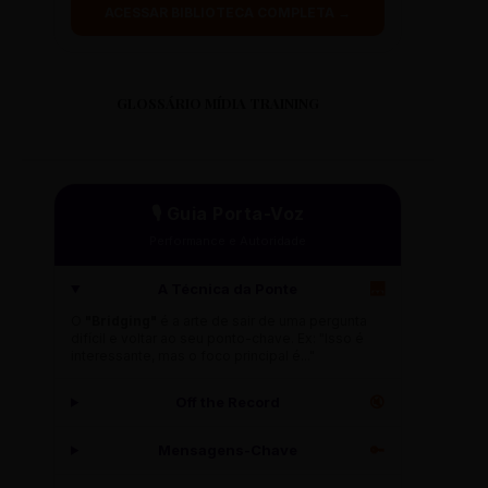
ACESSAR BIBLIOTECA COMPLETA →
GLOSSÁRIO MÍDIA TRAINING
🎙️ Guia Porta-Voz
Performance e Autoridade
A Técnica da Ponte
🌉
O
"Bridging"
é a arte de sair de uma pergunta
difícil e voltar ao seu ponto-chave. Ex: "Isso é
interessante, mas o foco principal é..."
Off the Record
🔇
Mensagens-Chave
🔑