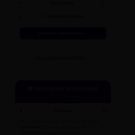
Soundbites
✂️
Linguagem Corporal
🧍
DOMINAR O MICROFONE →
GLOSSÁRIO DOS DEUSES
🏛️ GLOSSÁRIO DOS DEUSES
Mitos e Etimologia
Hermes
🪽
Deus da eloquência. Deu origem ao termo
"Hermético"
. No seu texto, fuja do
hermetismo: busque a clareza do