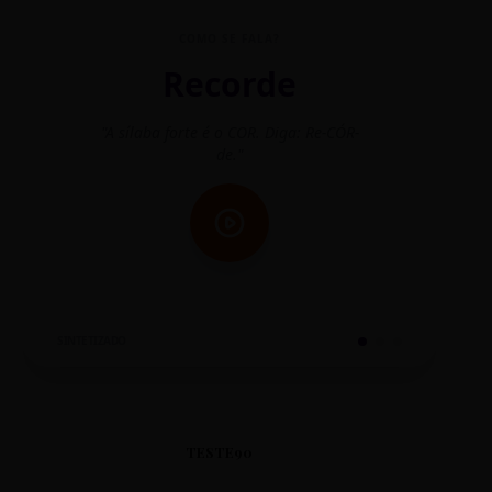
COMO SE FALA?
Recorde
"A sílaba forte é o COR. Diga: Re-CÓR-
"O
de."
SINTETIZADO
TESTE90