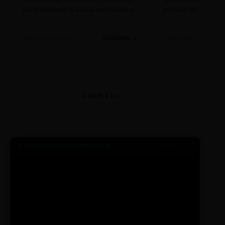
para entender a ironia machadiana.
popular do nosso S
Detalhes →
Machado de Assis
Filme/Teatro
LAYOUT 03
● TRANSMISSÃO CORPORATIVA
ID: 2026-MINERAL