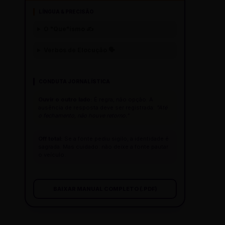
LÍNGUA & PRECISÃO
O "Que"ísmo ✍️
Verbos de Elocução 🗣️
CONDUTA JORNALÍSTICA
Ouvir o outro lado:
É regra, não opção. A
ausência de resposta deve ser registrada:
"Até
o fechamento, não houve retorno."
Off total:
Se a fonte pediu sigilo, a identidade é
sagrada. Mas cuidado: não deixe a fonte pautar
o veículo.
BAIXAR MANUAL COMPLETO (.PDF)