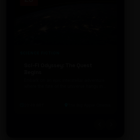
SCIENCE FICTION
FUTUR
Sci-Fi Odyssey: The Quest
Neon
Begins
203
Embark on an epic interstellar adventure
Explor
where the fate of the universe hangs in
cibern
the balance. Prepare to be transported...
intelig
20:48 BRT
The Big Apple Cinema
19:30 