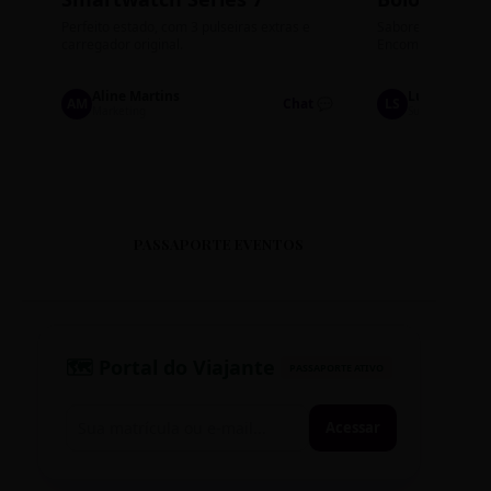
Perfeito estado, com 3 pulseiras extras e
Sabores: Ninho com
carregador original.
Encomendas até qu
Aline Martins
Lucas Silva
AM
Chat 💬
LS
Marketing
Suporte TI
PASSAPORTE EVENTOS
🗺️ Portal do Viajante
PASSAPORTE ATIVO
Acessar