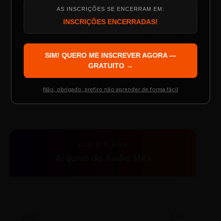
AS INSCRIÇÕES SE ENCERRAM EM:
Programação do Evento
INSCRIÇÕES ENCERRADAS!
SIM! QUERO ME INSCREVER AGORA —
Palestrantes Confirmados
GRATUITO →
TESTE NOVO PLAYER
Não, obrigado, prefiro não aprender de forma fácil
Resgatar Ingresso Grátis
AUDIO PLAYER
Arquivo de Áudio MP3
0:00
0:00