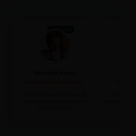
TECNOLOGIA
Ricardo Alves
Juli
Desenvolvedor Full Stack
Editora 
Focado em transformar linhas de
Acredito que
código em experiências incríveis
tem o poder de
para os usuários.
mudar 