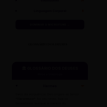
Soundbites
✂️
Linguagem Corporal
🧍
DOMINAR O MICROFONE →
GLOSSÁRIO DOS DEUSES
🏛️ GLOSSÁRIO DOS DEUSES
Mitos e Etimologia
Hermes
🪽
Deus da eloquência. Deu origem ao termo
"Hermético"
. No seu texto, fuja do
hermetismo: busque a clareza do