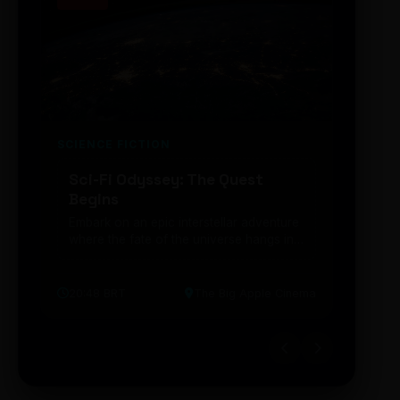
SCIENCE FICTION
FUTUR
Sci-Fi Odyssey: The Quest
Neon
Begins
203
Embark on an epic interstellar adventure
Explor
where the fate of the universe hangs in
cibern
the balance. Prepare to be transported...
intelig
20:48 BRT
The Big Apple Cinema
19:30 