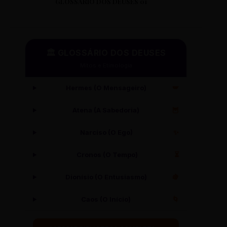
GLOSSÁRIO DOS DEUSES 01
🏛️ GLOSSÁRIO DOS DEUSES
Mitos e Etimologia
Hermes (O Mensageiro)
🪽
Atena (A Sabedoria)
🦉
Narciso (O Ego)
✨
Cronos (O Tempo)
⏳
Dionísio (O Entusiasmo)
🍇
Caos (O Início)
🌀