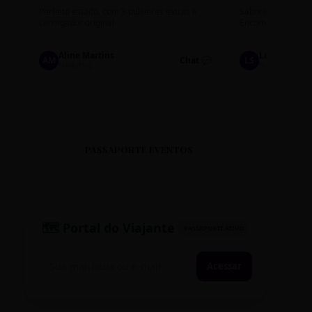
Perfeito estado, com 3 pulseiras extras e
Sabores: Ninho com
carregador original.
Encomendas até qu
Aline Martins
Lucas Silva
AM
Chat 💬
LS
Marketing
Suporte TI
PASSAPORTE EVENTOS
🗺️ Portal do Viajante
PASSAPORTE ATIVO
Acessar