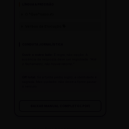
LÍNGUA & PRECISÃO
O "Que"ísmo ✍️
Verbos de Elocução 🗣️
CONDUTA JORNALÍSTICA
Ouvir o outro lado:
É regra, não opção. A
ausência de resposta deve ser registrada:
"Até
o fechamento, não houve retorno."
Off total:
Se a fonte pediu sigilo, a identidade é
sagrada. Mas cuidado: não deixe a fonte pautar
o veículo.
BAIXAR MANUAL COMPLETO (.PDF)