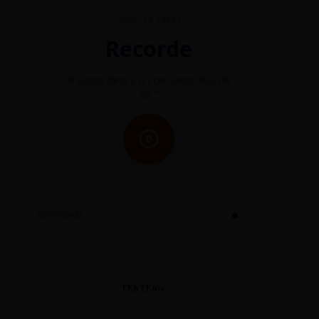
COMO SE FALA?
Recorde
"A sílaba forte é o COR. Diga: Re-CÓR-
"O
de."
SINTETIZADO
TESTE90