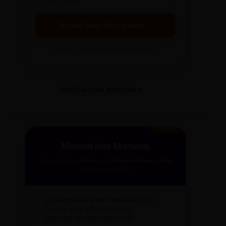
ENVIAR PARA MEU E-MAIL →
Ao clicar, você receberá o guia em instantes.
MANUAL DOS MANUAIS 2
GRÁTIS
Manual dos Manuais
A curadoria definitiva da
Gazeta Reescritas
para sua redação.
✓
50+ Regras de Ouro (Folha/Estadão)
✓
Guia de Ética e Conduta 2026
✓
Checklist "Antifake" de Edição