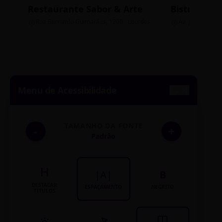
Restaurante Sabor & Arte
Bistrô Cent
Rua Bernardo Guimarães, 1200 - Lourdes
Av. João Pinheir
Menu de Acessibilidade
TAMANHO DA FONTE
-
+
Padrão
H
|A|
B
DESTACAR
ESPAÇAMENTO
NEGRITO
TÍTULOS