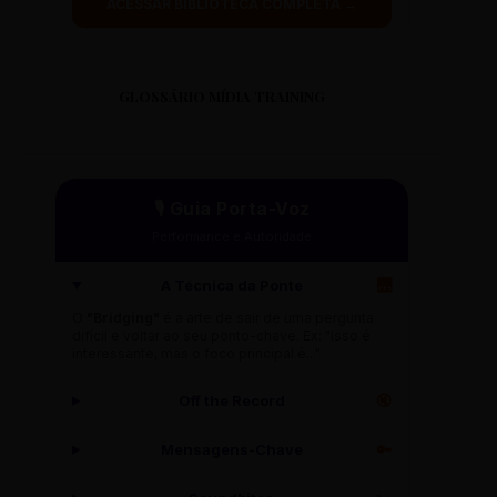
ACESSAR BIBLIOTECA COMPLETA →
GLOSSÁRIO MÍDIA TRAINING
🎙️ Guia Porta-Voz
Performance e Autoridade
A Técnica da Ponte
🌉
O
"Bridging"
é a arte de sair de uma pergunta
difícil e voltar ao seu ponto-chave. Ex: "Isso é
interessante, mas o foco principal é..."
Off the Record
🔇
Mensagens-Chave
🔑