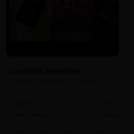
LIVRO
CINE
PODCAST
Sintetizado
Auto da
ECA Digital
Compadecida
Curadoria Reescritas
Arraste para o lado para conferir as novidades.
LEITURA
CINEMA
Dom Casmurro
O Auto da Com
Uma jornada psicológica pela elite
A obra-prima de A
brasileira do século XIX. Essencial
que celebra o folclo