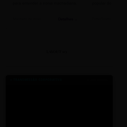
para entender a ironia machadiana.
popular do nosso S
Detalhes →
Machado de Assis
Filme/Teatro
LAYOUT 03
● TRANSMISSÃO CORPORATIVA
ID: 2026-MINERAL