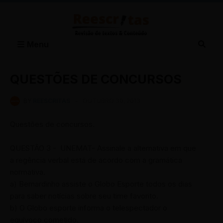
Menu
QUESTÕES DE CONCURSOS
BY
REESCRITAS
-
OUTUBRO 30, 2013
Questões de concursos.
QUESTÃO 3 - UNEMAT- Assinale a alternativa em que
a regência verbal está de acordo com a gramática
normativa.
a) Bernardinho assiste o Globo Esporte todos os dias
para saber notícias sobre seu time favorito.
b) O Globo esporte informa o telespectador o
equívoco cometido.