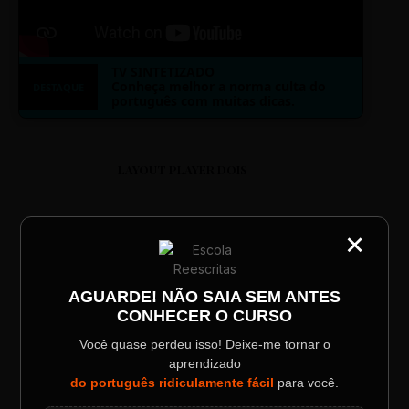
TV SINTETIZADO
Conheça melhor a norma culta do
DESTAQUE
português com muitas dicas.
LAYOUT PLAYER DOIS
×
CATEGORIA
Título do Painel
AGUARDE! NÃO SAIA SEM ANTES
ESCOLA REESCRITAS
CONHECER O CURSO
Descrição longa do evento.
Aula: Português Superfácil
Você quase perdeu isso! Deixe-me tornar o
aprendizado
Data / Horário
Localização
do português ridiculamente fácil
para você.
00:00
00:00
Sábado, 28 Out | 20:48
The Big Apple Cinema