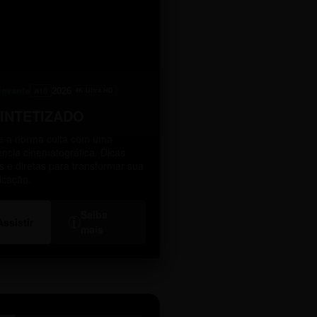
levante
2026
A10
4K Ultra HD
SINTETIZADO
 a norma culta com uma
ência cinematográfica. Dicas
as e diretas para transformar sua
icação.
Saiba
i
Assistir
mais