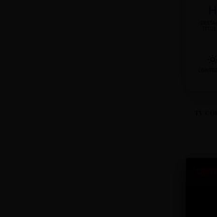
H
DESTA
TÍTU
CONTR
TV CO
SINT