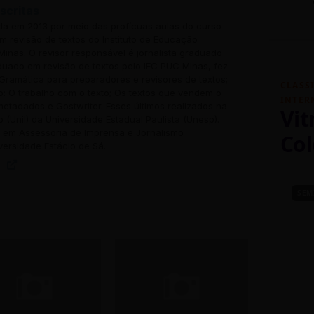
scritas
ada em 2013 por meio das profícuas aulas do curso
 revisão de textos do Instituto de Educação
inas. O revisor responsável é jornalista graduado
uado em revisão de textos pelo IEC PUC Minas, fez
Gramática para preparadores e revisores de textos;
CLASS
o: O trabalho com o texto; Os textos que vendem o
INTER
 metadados e Gostwriter. Esses últimos realizados na
Vit
o (Unil) da Universidade Estadual Paulista (Unesp).
em Assessoria de Imprensa e Jornalismo
Col
versidade Estácio de Sá.
SEM