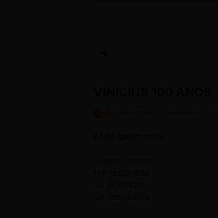
VINÍCIUS 100 ANOS
BY
REESCRITAS
-
NOVEMBRO 23, 20
Ai de quem ama
Quanta tristeza
Há nesta vida
Só incerteza
Só despedida