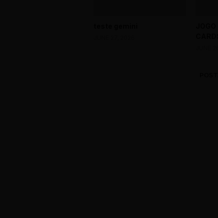
teste gemini
JOGO
CARDS
JUNE 27, 2026
JUNE 2
POST
0 Comments