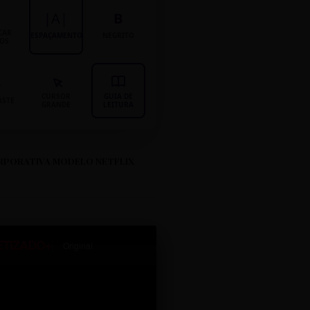
|A|
B
CAR
ESPAÇAMENTO
NEGRITO
LOS
CURSOR
GUIA DE
ASTE
GRANDE
LEITURA
RPORATIVA MODELO NETFLIX
ETIZADO+
Original