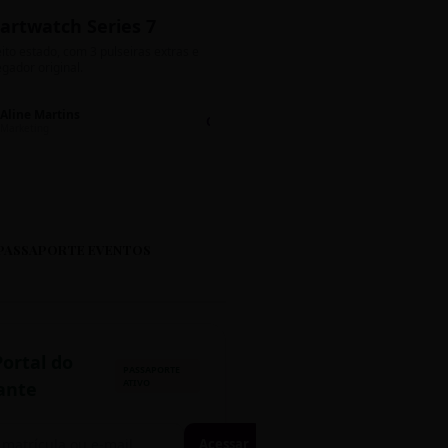
artwatch Series 7
Bolos de Pote G
ito estado, com 3 pulseiras extras e
Sabores: Ninho com Nutella 
gador original.
Encomendas até quinta!
Aline Martins
Lucas Silva
Chat 💬
LS
Marketing
Suporte TI
PASSAPORTE EVENTOS
Portal do
PASSAPORTE
ATIVO
ante
Acessar