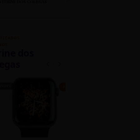
VITRINE DOS COLEGAS
IFICADOS
NOS
rine dos
egas
INOVO
CASEIRO
R$ 450