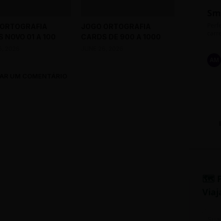
Sm
Perfe
 ORTOGRAFIA
JOGO ORTOGRAFIA
carre
 NOVO 01 A 100
CARDS DE 900 A 1000
6, 2026
JUNE 26, 2026
AM
AR UM COMENTÁRIO
🗺️ 
Viaj