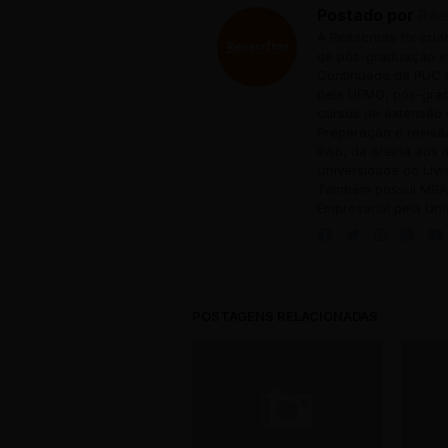
Postado por
Ree
A Reescritas foi cri
de pós-graduação em
Continuada da PUC M
pela UFMG, pós-grad
cursos de extensão 
Preparação e revisã
livro, da orelha aos
Universidade do Livr
Também possui MBA 
Empresarial pela Uni
POSTAGENS RELACIONADAS