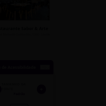
staurante Sabor & Arte
Bistrô Central
sso Grátis
ua Bernardo Guimarães, 1200 - Lourdes
Av. João Pinheiro, 450 - 
de Acessibilidade
TAMANHO DA
+
FONTE
Padrão