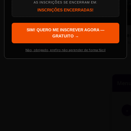
AS INSCRIÇÕES SE ENCERRAM EM:
INSCRIÇÕES ENCERRADAS!
Localização
The Big Apple Cinema
SIM! QUERO ME INSCREVER AGORA —
Re
 Evento
GRATUITO →
Resgatar Ingre
R
Não, obrigado, prefiro não aprender de forma fácil
Menu 
-