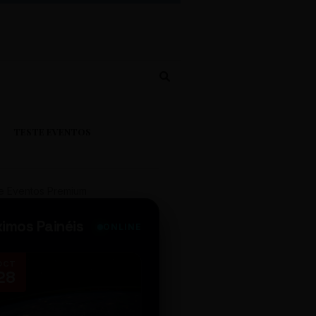
TESTE EVENTOS
e Eventos Premium
ximos Painéis
ONLINE
OCT
NOV
28
14