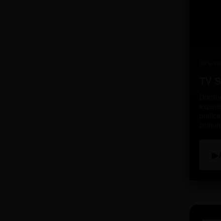
98% re
TV 
Domine
experi
prátic
comun
▶