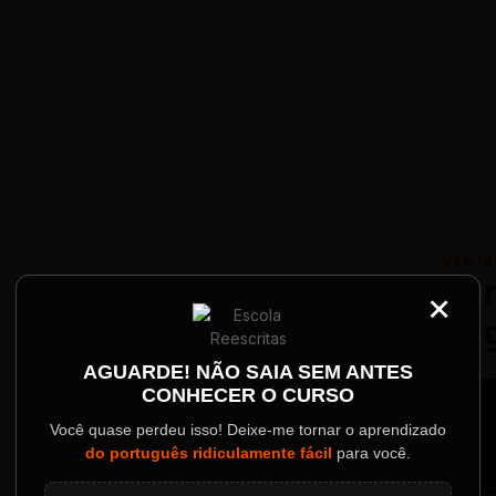
VANTA
Par
×
Re
Palestrantes Confir
AGUARDE! NÃO SAIA SEM ANTES
CONHECER O CURSO
ainel
Você quase perdeu isso! Deixe-me tornar o aprendizado
do português ridiculamente fácil
para você.
o evento.