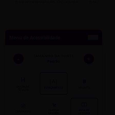
Rua Bernardo Guimarães, 1200 - Lourdes
Av. João Pinheir
Menu de Acessibilidade
TAMANHO DA FONTE
-
+
Padrão
H
|A|
B
DESTACAR
ESPAÇAMENTO
NEGRITO
TÍTULOS
CURSOR
GUIA DE
CONTRASTE
GRANDE
LEITURA