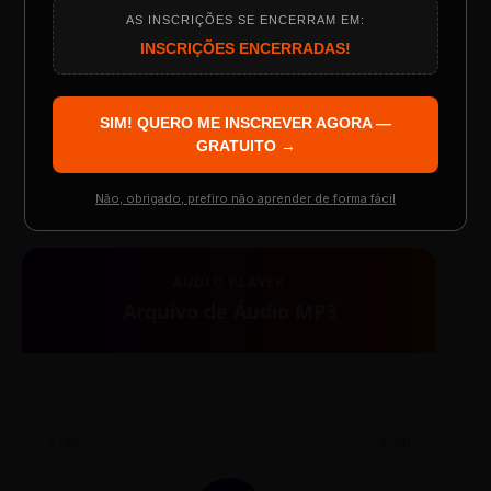
AS INSCRIÇÕES SE ENCERRAM EM:
Programação do Evento
INSCRIÇÕES ENCERRADAS!
SIM! QUERO ME INSCREVER AGORA —
Palestrantes Confirmados
TESTE NOVO PLAYER
GRATUITO →
Não, obrigado, prefiro não aprender de forma fácil
Resgatar Ingresso Grátis
AUDIO PLAYER
Arquivo de Áudio MP3
0:00
0:00