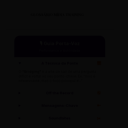
GLOSSÁRIO MÍDIA TRAINING
🎙️ Guia Porta-Voz
Performance e Autoridade
A Técnica da Ponte
🌉
O
"Bridging"
é a arte de sair de uma pergunta
difícil e voltar ao seu ponto-chave. Ex: "Isso é
interessante, mas o foco principal é..."
Off the Record
🔇
Mensagens-Chave
🔑
Soundbites
✂️