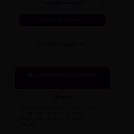
Linguagem Corporal
🧍
DOMINAR O MICROFONE →
GLOSSÁRIO DOS DEUSES
🏛️ GLOSSÁRIO DOS DEUSES
Mitos e Etimologia
Hermes
🪽
Deus da eloquência. Deu origem ao termo
"Hermético"
. No seu texto, fuja do
hermetismo: busque a clareza do
mensageiro!