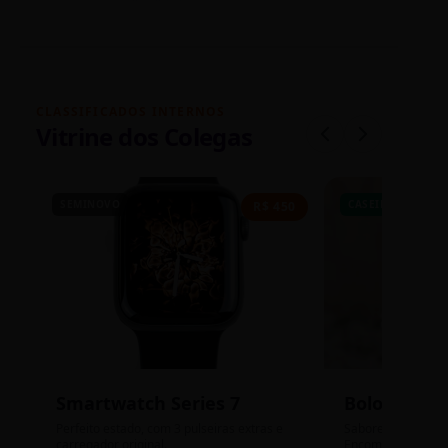
CLASSIFICADOS INTERNOS
Vitrine dos Colegas
SEMINOVO
CASEIRO
R$ 450
Smartwatch Series 7
Bolos de P
Perfeito estado, com 3 pulseiras extras e
Sabores: Ninho com
carregador original.
Encomendas até qu