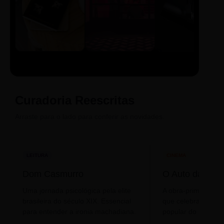
LIVRO
CINE
PODCAST
Sintetizado
Auto da
ECA Digital
Compadecida
Curadoria Reescritas
Arraste para o lado para conferir as novidades.
LEITURA
CINEMA
Dom Casmurro
O Auto da Com
Uma jornada psicológica pela elite
A obra-prima de A
brasileira do século XIX. Essencial
que celebra o folclo
para entender a ironia machadiana.
popular do nosso S