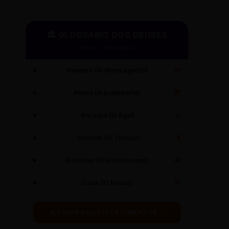
🏛️ GLOSSÁRIO DOS DEUSES
Mitos e Etimologia
Hermes (O Mensageiro)
🪽
Atena (A Sabedoria)
🦉
Narciso (O Ego)
✨
Cronos (O Tempo)
⏳
Dionísio (O Entusiasmo)
🍇
Caos (O Início)
🌀
ACESSAR BIBLIOTECA COMPLETA →