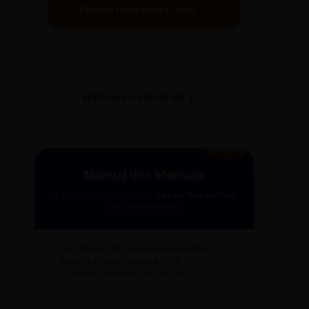
ENVIAR PARA MEU E-MAIL →
Ao clicar, você receberá o guia em instantes.
MANUAL DOS MANUAIS 2
GRÁTIS
Manual dos Manuais
A curadoria definitiva da
Gazeta Reescritas
para sua redação.
✓
50+ Regras de Ouro (Folha/Estadão)
✓
Guia de Ética e Conduta 2026
✓
Checklist "Antifake" de Edição