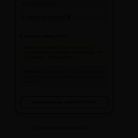
O "Que"ísmo ✍️
Verbos de Elocução 🗣️
CONDUTA JORNALÍSTICA
Ouvir o outro lado:
É regra, não opção. A
ausência de resposta deve ser registrada:
"Até
o fechamento, não houve retorno."
Off total:
Se a fonte pediu sigilo, a identidade é
sagrada. Mas cuidado: não deixe a fonte pautar
o veículo.
BAIXAR MANUAL COMPLETO (.PDF)
GLOSSÁRIO DOS DEUSES 01