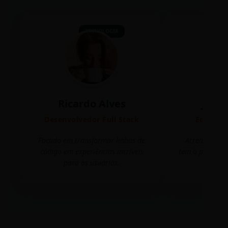
TECNOLOGIA
Ricardo Alves
Juli
Desenvolvedor Full Stack
Editora 
Focado em transformar linhas de
Acredito que
código em experiências incríveis
tem o poder de
para os usuários.
mudar 