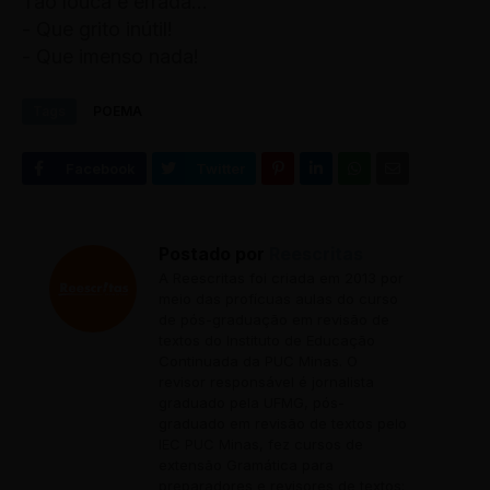
Tão louca e errada...
- Que grito inútil!
- Que imenso nada!
Tags
POEMA
Postado por
Reescritas
A Reescritas foi criada em 2013 por
meio das profícuas aulas do curso
de pós-graduação em revisão de
textos do Instituto de Educação
Continuada da PUC Minas. O
revisor responsável é jornalista
graduado pela UFMG, pós-
graduado em revisão de textos pelo
IEC PUC Minas, fez cursos de
extensão Gramática para
preparadores e revisores de textos;