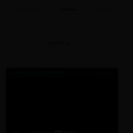
Detalhes →
Machado de Assis
Filme/Teatro
LAYOUT 03
● TRANSMISSÃO CORPORATIVA
ID: 2026-MINERAL