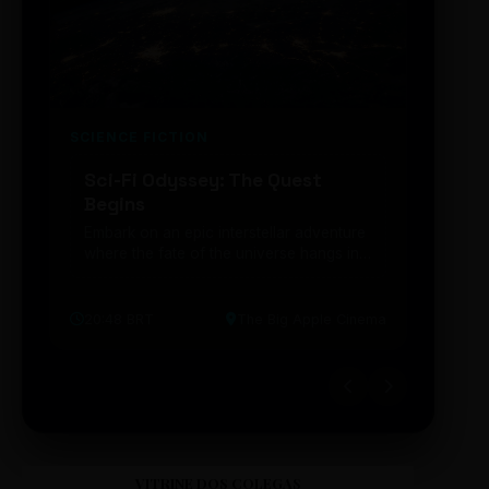
SCIENCE FICTION
FUTUR
Sci-Fi Odyssey: The Quest
Neon
Begins
203
Embark on an epic interstellar adventure
Explor
where the fate of the universe hangs in
cibern
the balance. Prepare to be transported...
intelig
20:48 BRT
The Big Apple Cinema
19:30 
VITRINE DOS COLEGAS