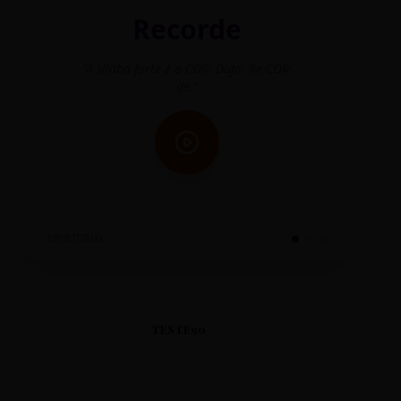
Recorde
"A sílaba forte é o COR. Diga: Re-CÓR-
"O
de."
SINTETIZADO
TESTE90