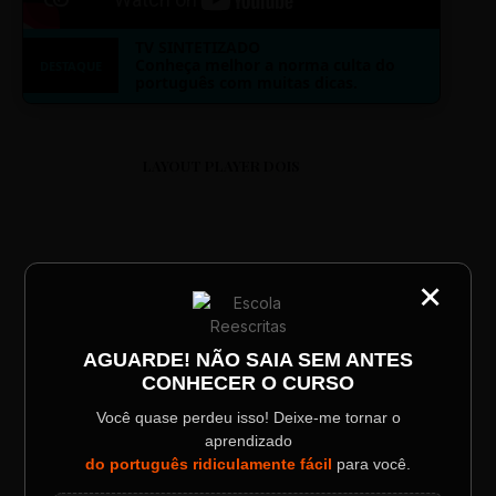
TV SINTETIZADO
Conheça melhor a norma culta do
DESTAQUE
português com muitas dicas.
LAYOUT PLAYER DOIS
×
CATEGORIA
Título do Painel
ESCOLA REESCRITAS
AGUARDE! NÃO SAIA SEM ANTES
Aula: Português Superfácil
CONHECER O CURSO
Descrição longa do evento.
Você quase perdeu isso! Deixe-me tornar o
00:00
00:00
aprendizado
Data / Horário
Localização
do português ridiculamente fácil
para você.
Sábado, 28 Out | 20:48
The Big Apple Cinema