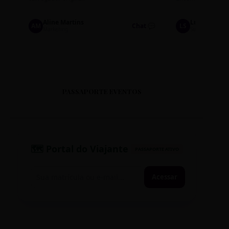
Aline Martins
Lucas Silva
AM
Chat 💬
LS
Marketing
Suporte TI
PASSAPORTE EVENTOS
🗺️ Portal do Viajante
PASSAPORTE ATIVO
Acessar