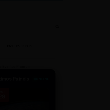
TESTE EVENTOS
e Eventos Premium
ximos Painéis
ONLINE
OCT
NOV
28
14