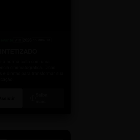
levante
2026
A10
4K Ultra HD
SINTETIZADO
 a norma culta com uma
ência cinematográfica. Dicas
as e diretas para transformar sua
icação.
Saiba
i
Assistir
mais