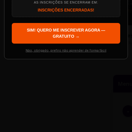
AS INSCRIÇÕES SE ENCERRAM EM:
INSCRIÇÕES ENCERRADAS!
Localização
The Big Apple Cinema
SIM! QUERO ME INSCREVER AGORA —
Re
 Evento
GRATUITO →
Resgatar Ingre
R
Não, obrigado, prefiro não aprender de forma fácil
Menu 
-