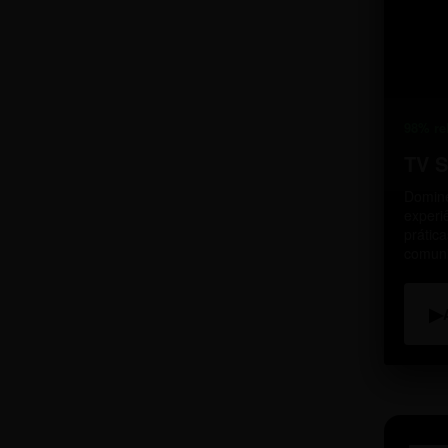
98% re
TV 
Domine
experi
prátic
comun
▶