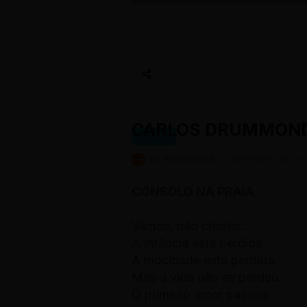
CARLOS DRUMMOND 
POEMA
BY
REESCRITAS
-
DEZEMBRO 10, 20
CONSOLO NA PRAIA
Vamos, não chores...
A infância está perdida.
A mocidade está perdida.
Mas a vida não se perdeu.
O primeiro amor passou.