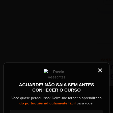
VANTA
Par
×
Re
Palestrantes Confir
AGUARDE! NÃO SAIA SEM ANTES
CONHECER O CURSO
ainel
Você quase perdeu isso! Deixe-me tornar o aprendizado
do português ridiculamente fácil
para você.
o evento.