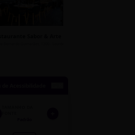
staurante Sabor & Arte
Bistrô Central
sso Grátis
ua Bernardo Guimarães, 1200 - Lourdes
Av. João Pinheiro, 450 - 
de Acessibilidade
TAMANHO DA
+
FONTE
Padrão