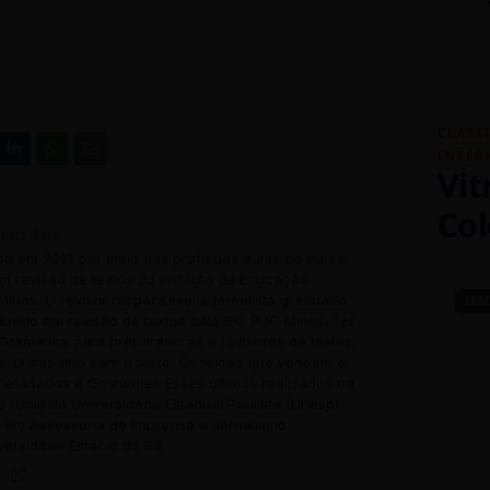
CLASS
INTER
Vit
Col
scritas
ada em 2013 por meio das profícuas aulas do curso
 revisão de textos do Instituto de Educação
inas. O revisor responsável é jornalista graduado
SEM
uado em revisão de textos pelo IEC PUC Minas, fez
Gramática para preparadores e revisores de textos;
o: O trabalho com o texto; Os textos que vendem o
 metadados e Gostwriter. Esses últimos realizados na
o (Unil) da Universidade Estadual Paulista (Unesp).
em Assessoria de Imprensa e Jornalismo
versidade Estácio de Sá.