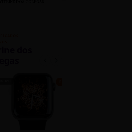
VITRINE DOS COLEGAS
IFICADOS
NOS
rine dos
egas
INOVO
CASEIRO
R$ 450