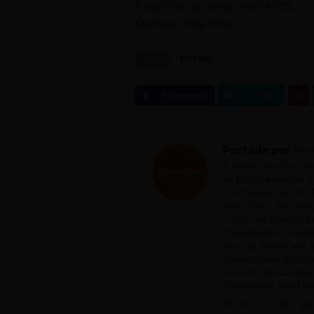
Estás nu na areia, no vento...
Dorme, meu filho
.
Tags
POEMA
Postado por
Ree
A Reescritas foi cri
de pós-graduação em
Continuada da PUC M
pela UFMG, pós-grad
cursos de extensão 
Preparação e revisã
livro, da orelha aos
Universidade do Livr
Também possui MBA 
Empresarial pela Uni