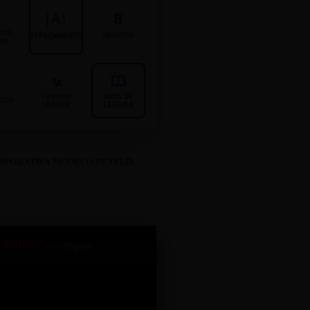
|A|
B
CAR
ESPAÇAMENTO
NEGRITO
LOS
CURSOR
GUIA DE
ASTE
GRANDE
LEITURA
RPORATIVA MODELO NETFLIX
ETIZADO+
Original