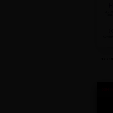
H
DESTA
TÍTU
CONTR
TV CO
SINT