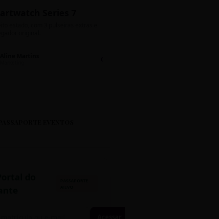
artwatch Series 7
Bolos de Pote G
ito estado, com 3 pulseiras extras e
Sabores: Ninho com Nutella 
gador original.
Encomendas até quinta!
Aline Martins
Lucas Silva
Chat 💬
LS
Marketing
Suporte TI
PASSAPORTE EVENTOS
Portal do
PASSAPORTE
ATIVO
ante
Acessar