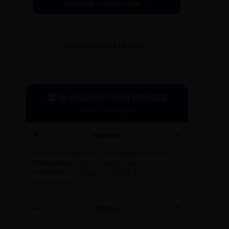
DOMINAR O MICROFONE →
GLOSSÁRIO DOS DEUSES
🏛️ GLOSSÁRIO DOS DEUSES
Mitos e Etimologia
Hermes
🪽
Deus da eloquência. Deu origem ao termo
"Hermético"
. No seu texto, fuja do
hermetismo: busque a clareza do
mensageiro!
Atena
🦉