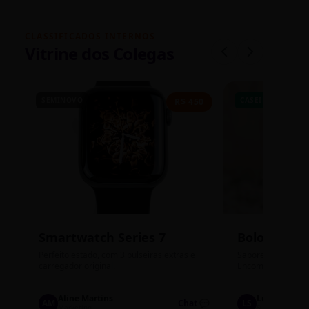
CLASSIFICADOS INTERNOS
Vitrine dos Colegas
SEMINOVO
CASEIRO
R$ 450
Smartwatch Series 7
Bolos de P
Perfeito estado, com 3 pulseiras extras e
Sabores: Ninho com
carregador original.
Encomendas até qu
Aline Martins
Lucas Silva
AM
Chat 💬
LS
Marketing
Suporte TI