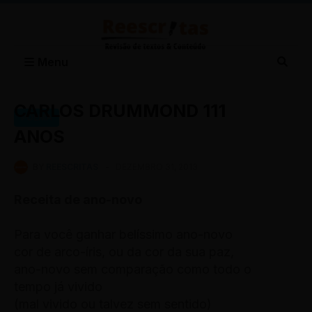
Menu
CARLOS DRUMMOND 111
POEMA
ANOS
BY
REESCRITAS
-
DEZEMBRO 31, 2013
Receita de ano-novo
Para você ganhar belíssimo ano-novo
cor de arco-íris, ou da cor da sua paz,
ano-novo sem comparação como todo o
tempo já vivido
(mal vivido ou talvez sem sentido)