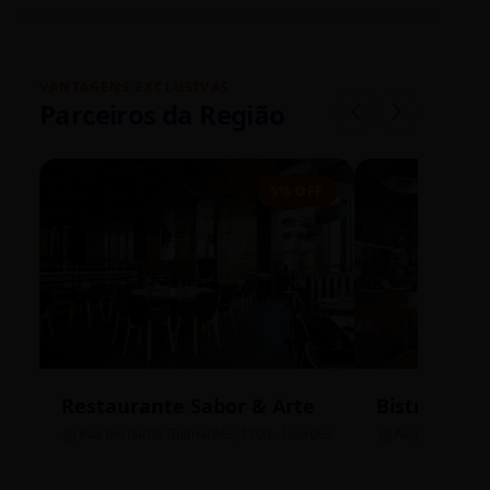
VANTAGENS EXCLUSIVAS
Parceiros da Região
5% OFF
Restaurante Sabor & Arte
Bistrô Cent
Rua Bernardo Guimarães, 1200 - Lourdes
Av. João Pinheir