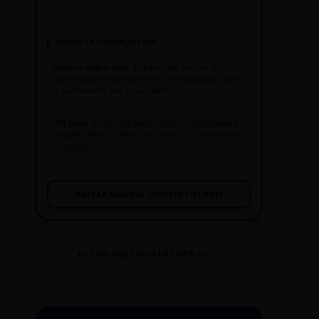
CONDUTA JORNALÍSTICA
Ouvir o outro lado:
É regra, não opção. A
ausência de resposta deve ser registrada:
"Até
o fechamento, não houve retorno."
Off total:
Se a fonte pediu sigilo, a identidade é
sagrada. Mas cuidado: não deixe a fonte pautar
o veículo.
BAIXAR MANUAL COMPLETO (.PDF)
GLOSSÁRIO DOS DEUSES 01