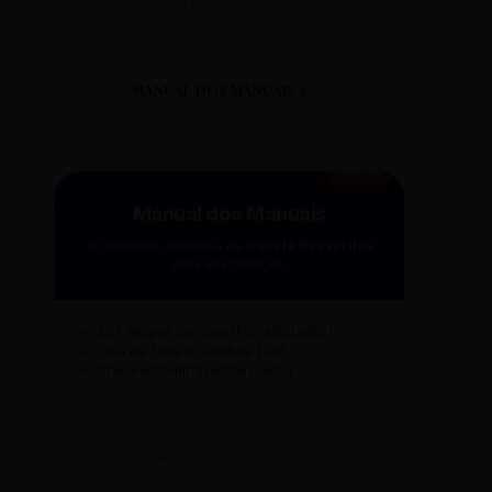
Ao clicar, você receberá o guia em instantes.
MANUAL DOS MANUAIS 2
GRÁTIS
Manual dos Manuais
A curadoria definitiva da
Gazeta Reescritas
para sua redação.
✓
50+ Regras de Ouro (Folha/Estadão)
✓
Guia de Ética e Conduta 2026
✓
Checklist "Antifake" de Edição