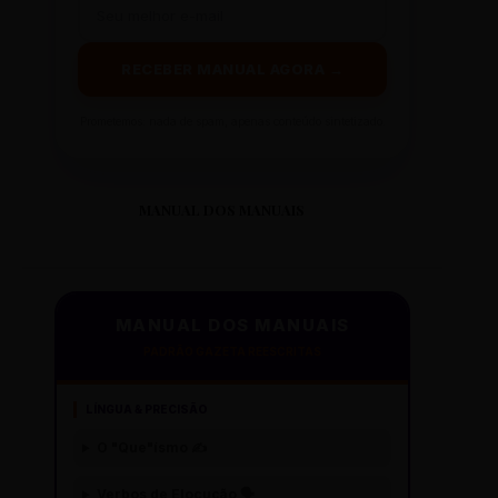
RECEBER MANUAL AGORA →
Prometemos: nada de spam, apenas conteúdo sintetizado.
MANUAL DOS MANUAIS
MANUAL DOS MANUAIS
PADRÃO GAZETA REESCRITAS
LÍNGUA & PRECISÃO
O "Que"ísmo ✍️
Verbos de Elocução 🗣️