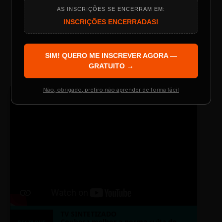
AS INSCRIÇÕES SE ENCERRAM EM:
Programação do Evento
INSCRIÇÕES ENCERRADAS!
LAYOUT 03
SIM! QUERO ME INSCREVER AGORA —
Palestrantes Confirmados
GRATUITO →
Não, obrigado, prefiro não aprender de forma fácil
● TRANSMISSÃO CORPORATIVA
ID: 2026-MINERAL
Resgatar Ingresso Grátis
TV SINTETIZADO
Conheça melhor a norma culta do