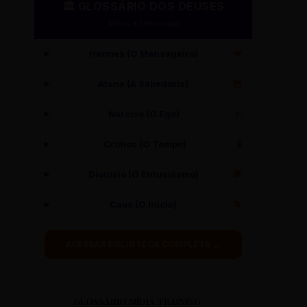
🏛️ GLOSSÁRIO DOS DEUSES
Mitos e Etimologia
Hermes (O Mensageiro)
🪽
Atena (A Sabedoria)
🦉
Narciso (O Ego)
✨
Cronos (O Tempo)
⏳
Dionísio (O Entusiasmo)
🍇
Caos (O Início)
🌀
ACESSAR BIBLIOTECA COMPLETA →
GLOSSÁRIO MÍDIA TRAINING