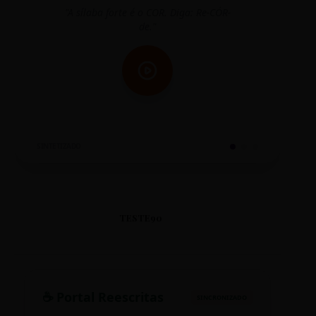
"A sílaba forte é o COR. Diga: Re-CÓR-
"O
de."
SINTETIZADO
TESTE90
☕ Portal Reescritas
SINCRONIZADO