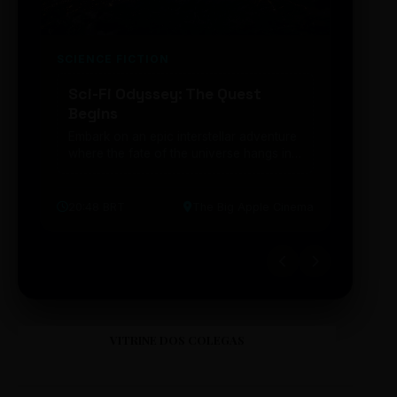
SCIENCE FICTION
FUTUR
Sci-Fi Odyssey: The Quest
Neon
Begins
203
Embark on an epic interstellar adventure
Explor
where the fate of the universe hangs in
cibern
the balance. Prepare to be transported...
intelig
20:48 BRT
The Big Apple Cinema
19:30 
VITRINE DOS COLEGAS