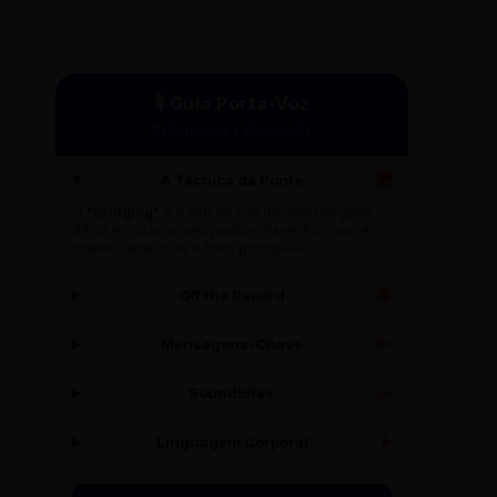
🎙️ Guia Porta-Voz
Performance e Autoridade
A Técnica da Ponte
🌉
O
"Bridging"
é a arte de sair de uma pergunta
difícil e voltar ao seu ponto-chave. Ex: "Isso é
interessante, mas o foco principal é..."
Off the Record
🔇
Mensagens-Chave
🔑
Soundbites
✂️
Linguagem Corporal
🧍