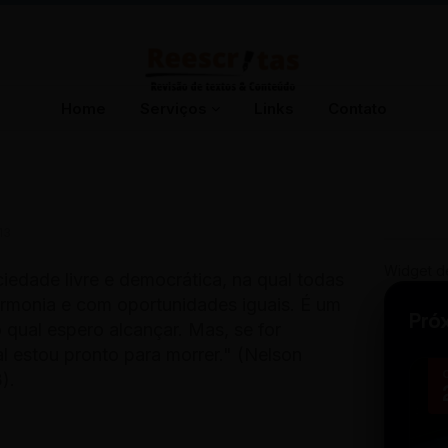
Home
Serviços
Links
Contato
13
Widget d
ciedade livre e democrática, na qual todas
rmonia e com oportunidades iguais. É um
Pró
o qual espero alcançar. Mas, se for
al estou pronto para morrer." (Nelson
).