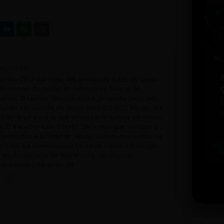
SC
scritas
ada em 2013 por meio das profícuas aulas do curso
 revisão de textos do Instituto de Educação
inas. O revisor responsável é jornalista graduado
uado em revisão de textos pelo IEC PUC Minas, fez
i
Gramática para preparadores e revisores de textos;
w
o: O trabalho com o texto; Os textos que vendem o
u
 metadados e Gostwriter. Esses últimos realizados na
b
o (Unil) da Universidade Estadual Paulista (Unesp).
t
em Assessoria de Imprensa e Jornalismo
versidade Estácio de Sá.