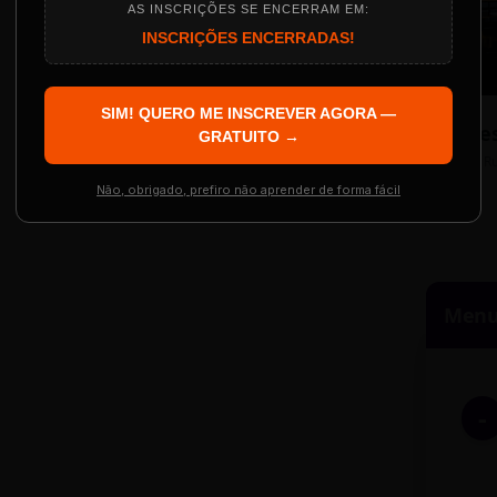
AS INSCRIÇÕES SE ENCERRAM EM:
INSCRIÇÕES ENCERRADAS!
Localização
The Big Apple Cinema
SIM! QUERO ME INSCREVER AGORA —
Re
 Evento
GRATUITO →
Resgatar Ingre
R
Não, obrigado, prefiro não aprender de forma fácil
Menu 
-