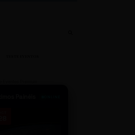
TESTE EVENTOS
e Eventos Premium
ximos Painéis
ONLINE
OCT
NOV
28
14