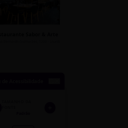
staurante Sabor & Arte
Bistrô Central
sso Grátis
ua Bernardo Guimarães, 1200 - Lourdes
Av. João Pinheiro, 450 - 
de Acessibilidade
TAMANHO DA
+
FONTE
Padrão