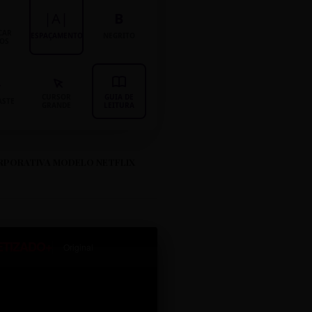
|A|
B
CAR
ESPAÇAMENTO
NEGRITO
LOS
CURSOR
GUIA DE
ASTE
GRANDE
LEITURA
RPORATIVA MODELO NETFLIX
ETIZADO+
Original