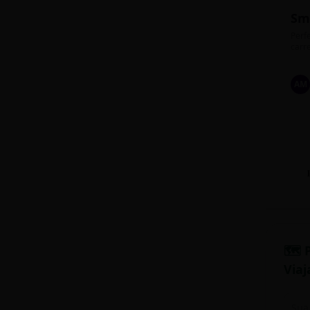
Sm
Perfe
carre
AM
🗺️ 
Viaj