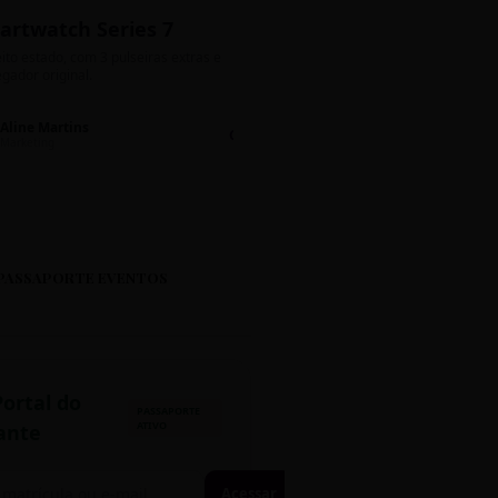
artwatch Series 7
Bolos de Pote G
ito estado, com 3 pulseiras extras e
Sabores: Ninho com Nutella 
gador original.
Encomendas até quinta!
Aline Martins
Lucas Silva
Chat 💬
LS
Marketing
Suporte TI
PASSAPORTE EVENTOS
Portal do
PASSAPORTE
ATIVO
ante
Acessar