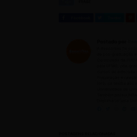
Tags
FRASE
Postado por
Ree
A Reescritas foi cri
de pós-graduação em
Continuada da PUC M
pela UFMG, pós-grad
cursos de extensão 
Preparação e revisã
livro, da orelha aos
Universidade do Livr
Também possui MBA 
Empresarial pela Uni
POSTAGENS RELACIONADAS