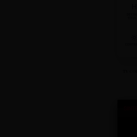
H
DESTA
TÍTU
CONTR
TV CO
SINT