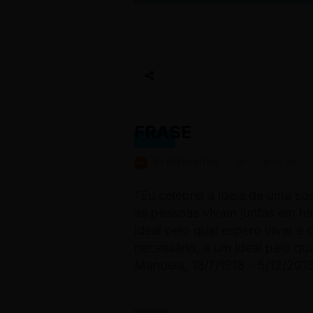
FRASE
FRASE
BY
REESCRITAS
-
DEZEMBRO 06, 20
"Eu celebrei a ideia de uma so
as pessoas vivam juntas em ha
ideal pelo qual espero viver e 
necessário, é um ideal pelo qu
Mandela, 18/7/1918 – 5/12/2013