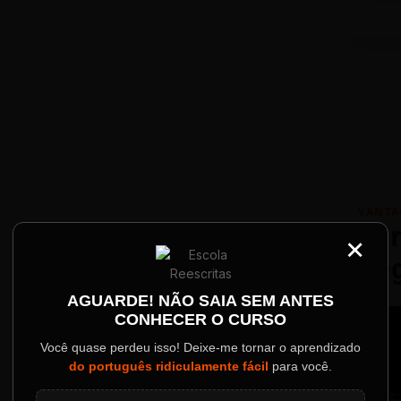
VANTA
Par
×
Re
Palestrantes Confir
AGUARDE! NÃO SAIA SEM ANTES
CONHECER O CURSO
ainel
Você quase perdeu isso! Deixe-me tornar o aprendizado
do português ridiculamente fácil
para você.
o evento.