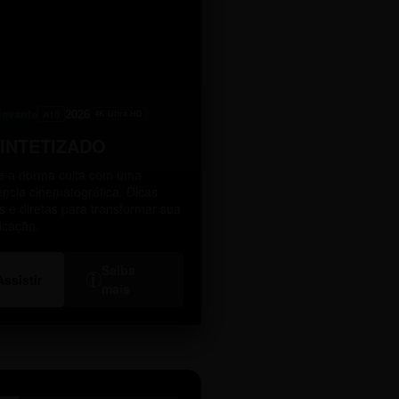
levante
2026
A10
4K Ultra HD
SINTETIZADO
 a norma culta com uma
ência cinematográfica. Dicas
as e diretas para transformar sua
icação.
Saiba
i
Assistir
mais