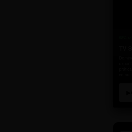
98% re
TV 
Domine
experi
prátic
comun
▶