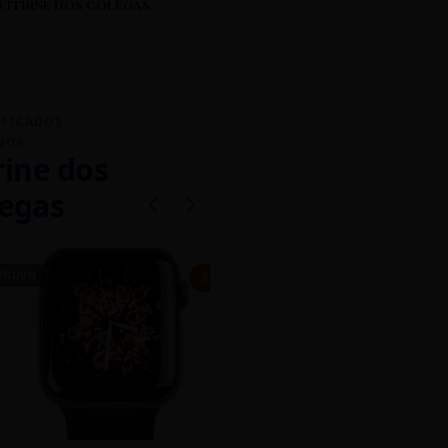
VITRINE DOS COLEGAS
IFICADOS
NOS
rine dos
egas
INOVO
CASEIRO
R$ 450