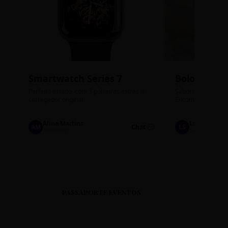
Smartwatch Series 7
Bolos de P
Perfeito estado, com 3 pulseiras extras e
Sabores: Ninho com
carregador original.
Encomendas até qu
Aline Martins
Lucas Silva
AM
Chat 💬
LS
Marketing
Suporte TI
PASSAPORTE EVENTOS