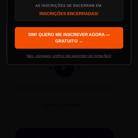
AUDIO PLAYER
AS INSCRIÇÕES SE ENCERRAM EM:
Arquivo de Áudio MP3
Programação do Evento
INSCRIÇÕES ENCERRADAS!
SIM! QUERO ME INSCREVER AGORA —
Palestrantes Confirmados
GRATUITO →
0:00
0:00
Não, obrigado, prefiro não aprender de forma fácil
Resgatar Ingresso Grátis
OPÇÃO 02 E-MAIL