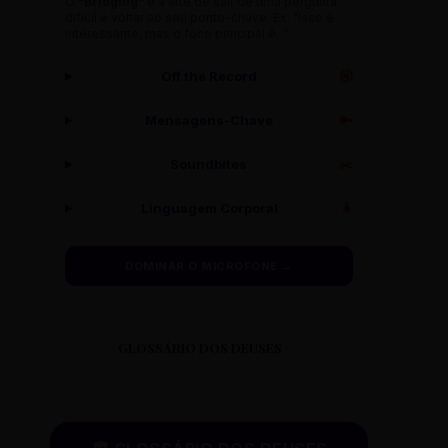
O
"Bridging"
é a arte de sair de uma pergunta
difícil e voltar ao seu ponto-chave. Ex: "Isso é
interessante, mas o foco principal é..."
Off the Record
🔇
Mensagens-Chave
🔑
Soundbites
✂️
Linguagem Corporal
🧍
DOMINAR O MICROFONE →
GLOSSÁRIO DOS DEUSES