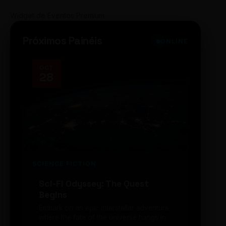
Widget de Eventos Premium
Próximos Painéis
ONLINE
OCT
NOV
28
14
SCIENCE FICTION
FUTUR
Sci-Fi Odyssey: The Quest
Neon
Begins
203
Embark on an epic interstellar adventure
Explor
where the fate of the universe hangs in
cibern