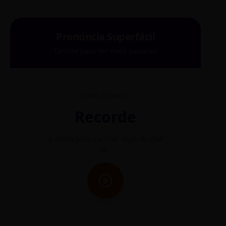
Pronúncia Superfácil
Deslize para ver mais palavras
COMO SE FALA?
Recorde
"A sílaba forte é o COR. Diga: Re-CÓR-
"O
de."