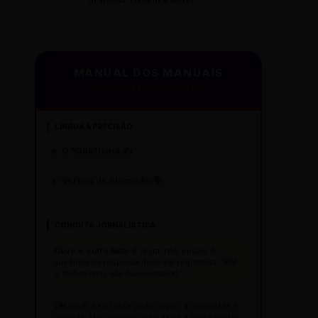
MANUAL DOS MANUAIS
PADRÃO GAZETA REESCRITAS
LÍNGUA & PRECISÃO
O "Que"ísmo ✍️
Verbos de Elocução 🗣️
CONDUTA JORNALÍSTICA
Ouvir o outro lado:
É regra, não opção. A
ausência de resposta deve ser registrada:
"Até
o fechamento, não houve retorno."
Off total:
Se a fonte pediu sigilo, a identidade é
sagrada. Mas cuidado: não deixe a fonte pautar