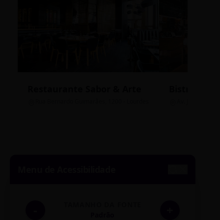
Restaurante Sabor & Arte
Bistrô Cent
Rua Bernardo Guimarães, 1200 - Lourdes
Av. João Pinheir
Menu de Acessibilidade
TAMANHO DA FONTE
-
+
Padrão