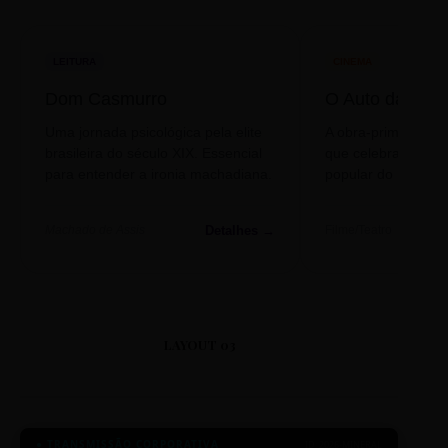
LEITURA
CINEMA
Dom Casmurro
O Auto da Com
Uma jornada psicológica pela elite
A obra-prima de A
brasileira do século XIX. Essencial
que celebra o folclo
para entender a ironia machadiana.
popular do nosso S
Detalhes →
Machado de Assis
Filme/Teatro
LAYOUT 03
● TRANSMISSÃO CORPORATIVA
ID: 2026-MINERAL