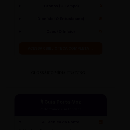
Cronos (O Tempo)
⏳
Dionísio (O Entusiasmo)
🍇
Caos (O Início)
🌀
ACESSAR BIBLIOTECA COMPLETA →
GLOSSÁRIO MÍDIA TRAINING
🎙️ Guia Porta-Voz
Performance e Autoridade
A Técnica da Ponte
🌉