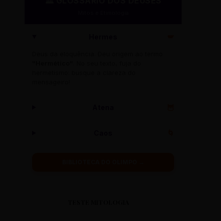
🏛️ GLOSSÁRIO DOS DEUSES
Mitos e Etimologia
Hermes
🪽
Deus da eloquência. Deu origem ao termo
"Hermético"
. No seu texto, fuja do
hermetismo: busque a clareza do
mensageiro!
Atena
🦉
Caos
🌀
BIBLIOTECA DO OLIMPO →
TESTE MITOLOGIA