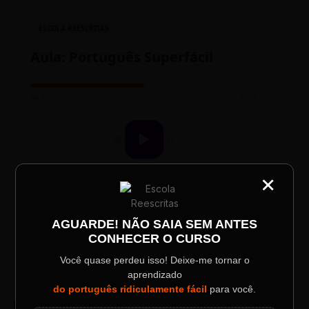
ESCOLA REESCRITAS
Aula: Português Superfácil
00:00
00:00
×
CATEGORIA
Título do Painel
AGUARDE! NÃO SAIA SEM ANTES
TESTE NOVO PLAYER
CONHECER O CURSO
Descrição longa do evento.
Você quase perdeu isso! Deixe-me tornar o
aprendizado
Data / Horário
Localização
do português ridiculamente fácil
para você.
Sábado, 28 Out | 20:48
The Big Apple Cinema