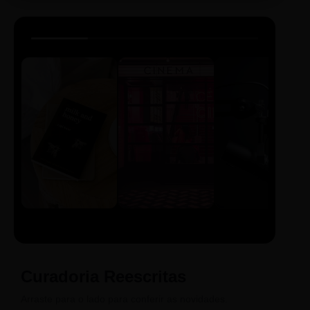
LIVRO
CINE
PODCAST
Sintetizado
Auto da
ECA Digital
Compadecida
Curadoria Reescritas
Arraste para o lado para conferir as novidades.