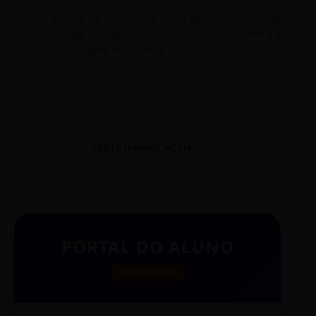
Focado em transformar linhas de
Acredito que
código em experiências incríveis
tem o poder de
para os usuários.
mudar 
TESTE GAMIFICAÇÃO
PORTAL DO ALUNO
SINTETIZADO