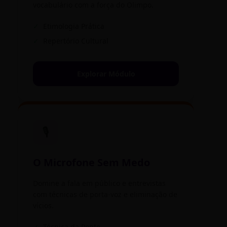
vocabulário com a força do Olimpo.
✓
Etimologia Prática
✓
Repertório Cultural
Explorar Módulo
🎙️
O Microfone Sem Medo
Domine a fala em público e entrevistas
com técnicas de porta-voz e eliminação de
vícios.
✓
Técnica da Ponte