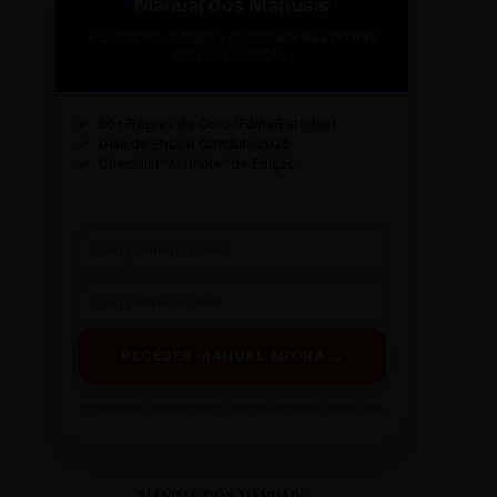
Manual dos Manuais
A curadoria definitiva da
Gazeta Reescritas
para sua redação.
✓
50+ Regras de Ouro (Folha/Estadão)
✓
Guia de Ética e Conduta 2026
✓
Checklist "Antifake" de Edição
RECEBER MANUAL AGORA →
Prometemos: nada de spam, apenas conteúdo sintetizado.
MANUAL DOS MANUAIS