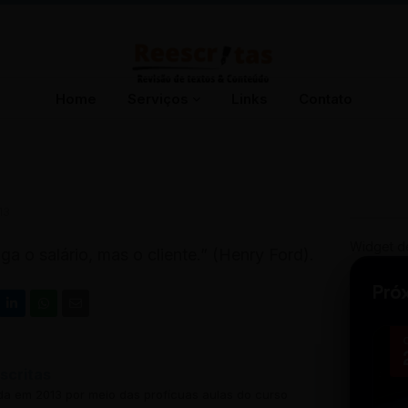
Home
Serviços
Links
Contato
13
Widget d
 o salário, mas o cliente.” (Henry Ford).
Pró
scritas
ada em 2013 por meio das profícuas aulas do curso