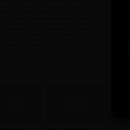
 revisão de textos do Instituto de Educação
inas. O revisor responsável é jornalista graduado
uado em revisão de textos pelo IEC PUC Minas, fez
Gramática para preparadores e revisores de textos;
o: O trabalho com o texto; Os textos que vendem o
 metadados e Gostwriter. Esses últimos realizados na
SC
o (Unil) da Universidade Estadual Paulista (Unesp).
em Assessoria de Imprensa e Jornalismo
versidade Estácio de Sá.
i
w
u
b
t