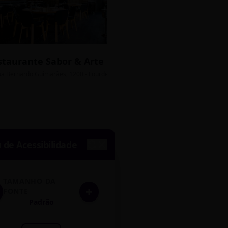
staurante Sabor & Arte
Bistrô Central
sso Grátis
ua Bernardo Guimarães, 1200 - Lourdes
Av. João Pinheiro, 450 - 
de Acessibilidade
TAMANHO DA
+
FONTE
Padrão