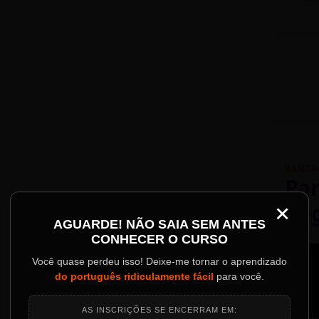
VANTA
Par
×
Re
Palestrantes Confir
AGUARDE! NÃO SAIA SEM ANTES
CONHECER O CURSO
ainel
Você quase perdeu isso! Deixe-me tornar o aprendizado
do português ridiculamente fácil
para você.
o evento.