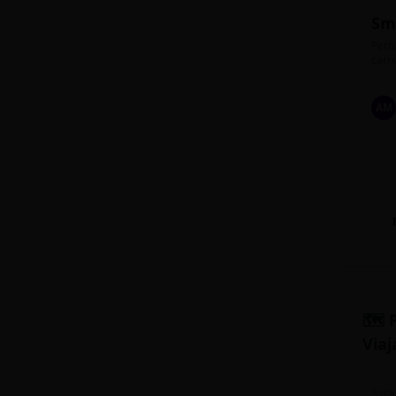
Sm
Perfe
carre
AM
🗺️ 
Viaj