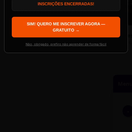
AS INSCRIÇÕES SE ENCERRAM EM:
INSCRIÇÕES ENCERRADAS!
Localização
The Big Apple Cinema
SIM! QUERO ME INSCREVER AGORA —
Re
 Evento
GRATUITO →
Resgatar Ingre
R
Não, obrigado, prefiro não aprender de forma fácil
Menu 
-