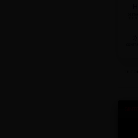
H
DESTA
TÍTU
CONTR
TV CO
SINT