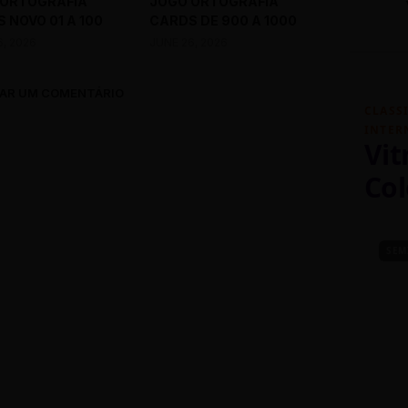
 ORTOGRAFIA
JOGO ORTOGRAFIA
 NOVO 01 A 100
CARDS DE 900 A 1000
6, 2026
JUNE 26, 2026
AR UM COMENTÁRIO
CLASS
INTER
Vit
Col
SEM