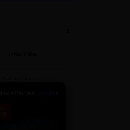
TESTE EVENTOS
e Eventos Premium
ximos Painéis
ONLINE
OCT
NOV
28
14