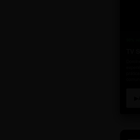
98% re
TV 
Domine
experi
prátic
comun
▶