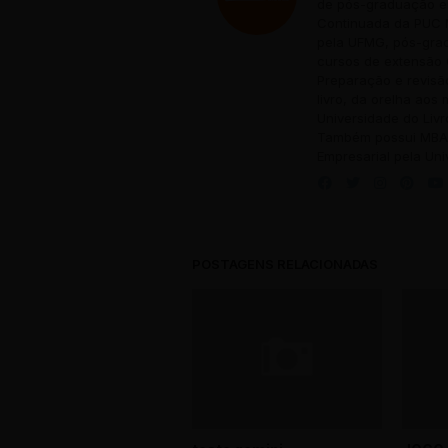
de pós-graduação em
Continuada da PUC M
pela UFMG, pós-grad
cursos de extensão 
Preparação e revisã
livro, da orelha aos
Universidade do Livr
Também possui MBA 
Empresarial pela Uni
POSTAGENS RELACIONADAS