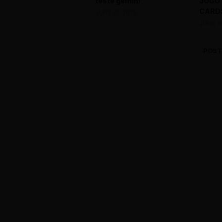
teste gemini
JOGO
CARDS
JUNE 27, 2026
JUNE 2
POST
0 Comments