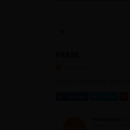
FRASE
BY
REESCRITAS
-
DEZEMBRO 03, 20
“Não é o empregador quem paga
Postado por
Ree
A Reescritas foi cri