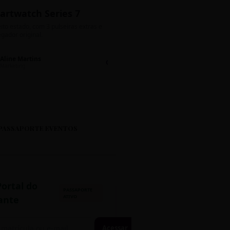
artwatch Series 7
Bolos de Pote G
ito estado, com 3 pulseiras extras e
Sabores: Ninho com Nutella 
gador original.
Encomendas até quinta!
Aline Martins
Lucas Silva
Chat 💬
LS
Marketing
Suporte TI
PASSAPORTE EVENTOS
Portal do
PASSAPORTE
ATIVO
ante
Acessar