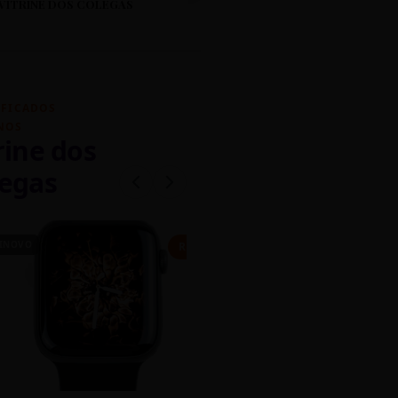
VITRINE DOS COLEGAS
IFICADOS
NOS
rine dos
egas
INOVO
CASEIRO
R$ 450