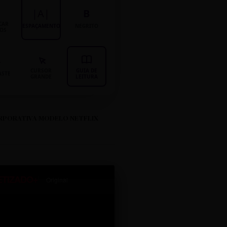
|A|
B
CAR
ESPAÇAMENTO
NEGRITO
LOS
CURSOR
GUIA DE
ASTE
GRANDE
LEITURA
RPORATIVA MODELO NETFLIX
ETIZADO+
Original