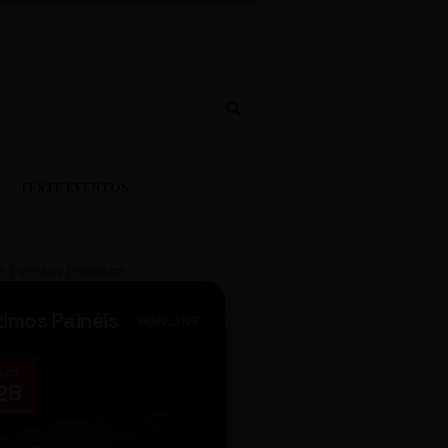
TESTE EVENTOS
e Eventos Premium
ximos Painéis
ONLINE
OCT
NOV
28
14