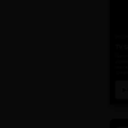
98% re
TV 
Domine
experi
prátic
comun
▶