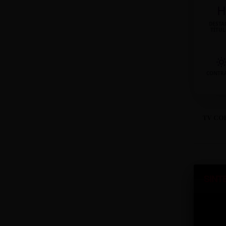
H
DESTA
TÍTU
CONTR
TV CO
SINT