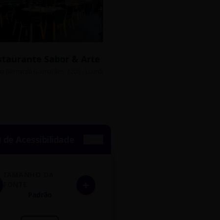
staurante Sabor & Arte
Bistrô Central
sso Grátis
ua Bernardo Guimarães, 1200 - Lourdes
Av. João Pinheiro, 450 - 
de Acessibilidade
TAMANHO DA
+
FONTE
Padrão