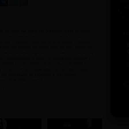
scritas
ada em 2013 por meio das profícuas aulas do curso
SC
 revisão de textos do Instituto de Educação
inas. O revisor responsável é jornalista graduado
uado em revisão de textos pelo IEC PUC Minas, fez
Gramática para preparadores e revisores de textos;
o: O trabalho com o texto; Os textos que vendem o
 metadados e Gostwriter. Esses últimos realizados na
i
o (Unil) da Universidade Estadual Paulista (Unesp).
w
em Assessoria de Imprensa e Jornalismo
u
versidade Estácio de Sá.
b
t