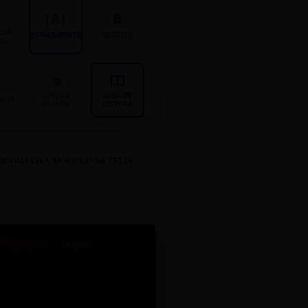
|A|
B
CAR
ESPAÇAMENTO
NEGRITO
LOS
CURSOR
GUIA DE
ASTE
GRANDE
LEITURA
RPORATIVA MODELO NETFLIX
ETIZADO+
Original