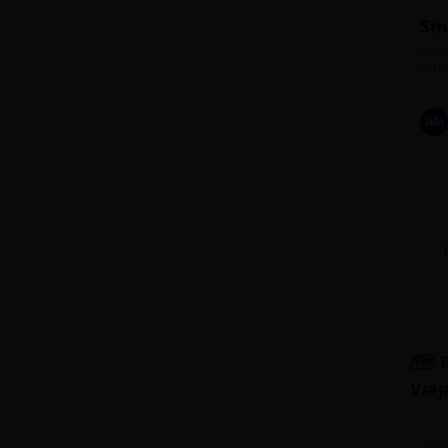
Sm
Perfe
carre
AM
🗺️ 
Viaj