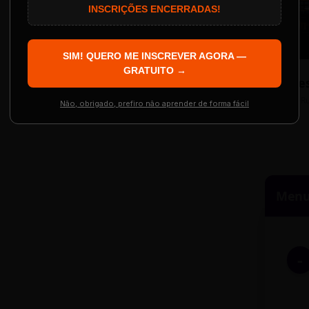
AS INSCRIÇÕES SE ENCERRAM EM:
INSCRIÇÕES ENCERRADAS!
Localização
The Big Apple Cinema
SIM! QUERO ME INSCREVER AGORA —
Re
 Evento
GRATUITO →
Resgatar Ingre
R
Não, obrigado, prefiro não aprender de forma fácil
Menu 
-