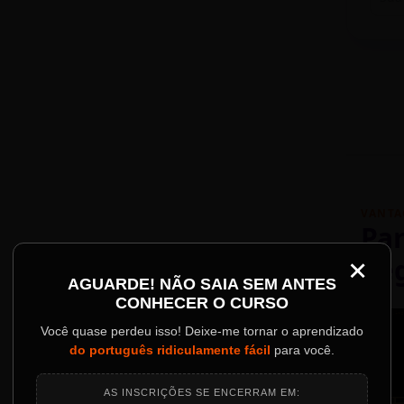
VANTA
Par
×
Re
Palestrantes Confir
AGUARDE! NÃO SAIA SEM ANTES
CONHECER O CURSO
ainel
Você quase perdeu isso! Deixe-me tornar o aprendizado
do português ridiculamente fácil
para você.
o evento.