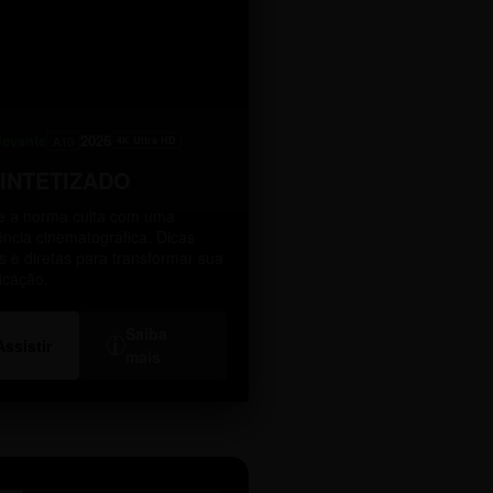
levante
2026
A10
4K Ultra HD
SINTETIZADO
 a norma culta com uma
ência cinematográfica. Dicas
as e diretas para transformar sua
icação.
Saiba
i
Assistir
mais