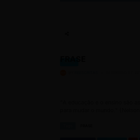
FRASE
FRASE
BY
REESCRITAS
-
DEZEMBRO 07, 20
"A educação e o ensino são a
para mudar o mundo."
(Nelson 
Tags
FRASE