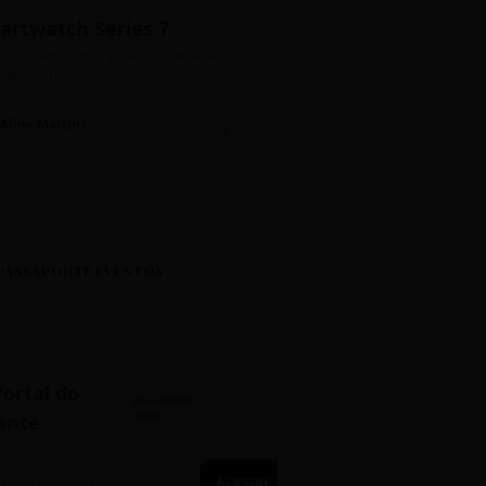
artwatch Series 7
Bolos de Pote G
ito estado, com 3 pulseiras extras e
Sabores: Ninho com Nutella 
gador original.
Encomendas até quinta!
Aline Martins
Lucas Silva
Chat 💬
LS
Marketing
Suporte TI
PASSAPORTE EVENTOS
Portal do
PASSAPORTE
ATIVO
ante
Acessar