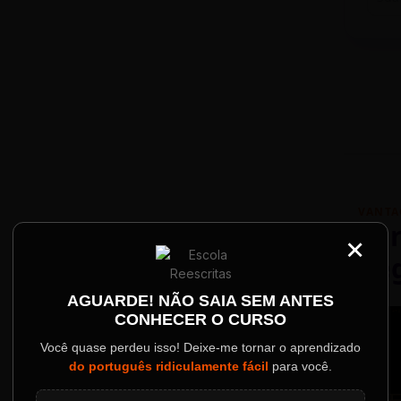
VANTA
Par
×
Re
Palestrantes Confir
AGUARDE! NÃO SAIA SEM ANTES
CONHECER O CURSO
ainel
Você quase perdeu isso! Deixe-me tornar o aprendizado
do português ridiculamente fácil
para você.
o evento.