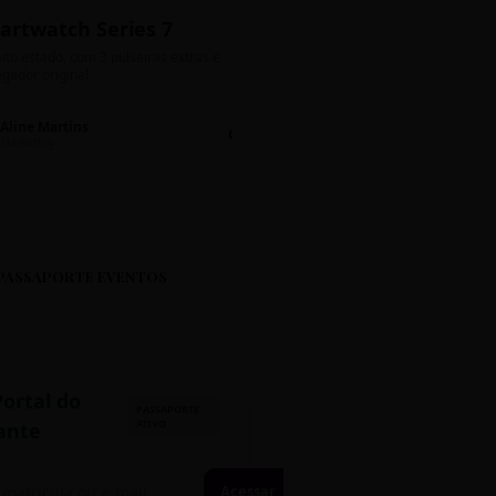
artwatch Series 7
Bolos de Pote G
ito estado, com 3 pulseiras extras e
Sabores: Ninho com Nutella 
gador original.
Encomendas até quinta!
Aline Martins
Lucas Silva
Chat 💬
LS
Marketing
Suporte TI
PASSAPORTE EVENTOS
Portal do
PASSAPORTE
ATIVO
ante
Acessar