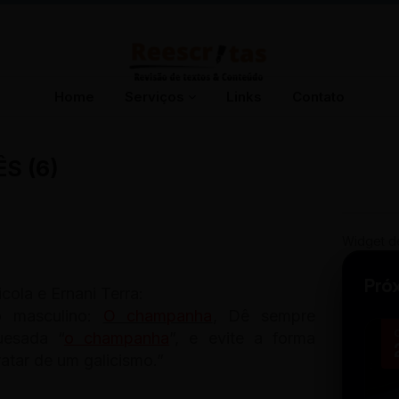
Home
Serviços
Links
Contato
S (6)
Widget d
Pró
ola e Ernani Terra:
o masculino:
O champanha
, Dê sempre
uesada “
o champanha
”, e evite a forma
ratar de um galicismo.”