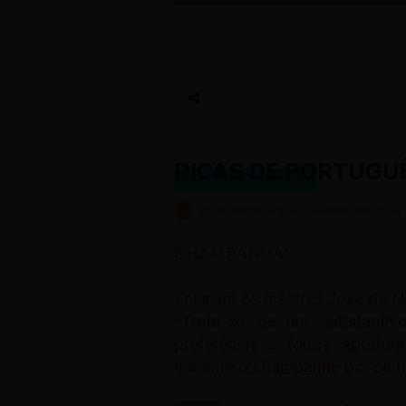
DICAS DE PORTUGUÊ
DICAS DE PORTUGUÊS
BY
REESCRITAS
-
JANEIRO 06, 2014
CHAMPANHA:
Ensinam os mestres José de Nic
“Trata-se de um substantiv
preferência à forma aportug
variante
o champanhe
por se t