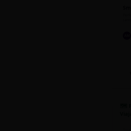
Sm
Perfe
carre
AM
🗺️ 
Viaj