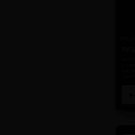
98% re
TV 
Domine
experi
prátic
comun
▶