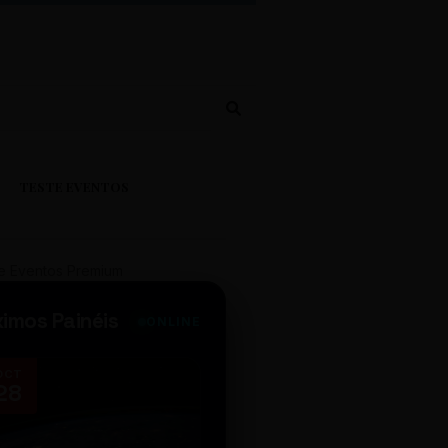
TESTE EVENTOS
e Eventos Premium
ximos Painéis
ONLINE
OCT
NOV
28
14