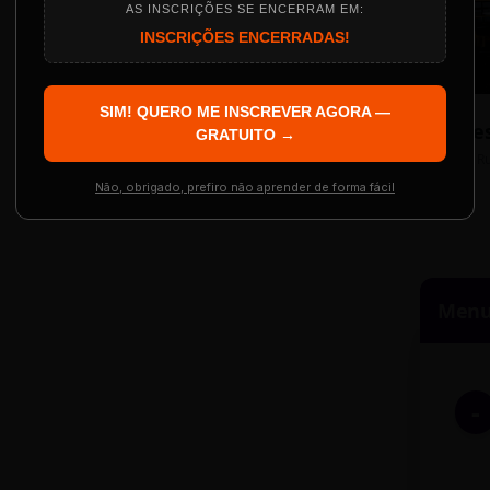
AS INSCRIÇÕES SE ENCERRAM EM:
INSCRIÇÕES ENCERRADAS!
Localização
The Big Apple Cinema
SIM! QUERO ME INSCREVER AGORA —
Re
 Evento
GRATUITO →
Resgatar Ingre
R
Não, obrigado, prefiro não aprender de forma fácil
Menu 
-