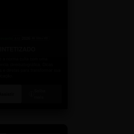
levante
2026
A10
4K Ultra HD
SINTETIZADO
 a norma culta com uma
ência cinematográfica. Dicas
as e diretas para transformar sua
icação.
Saiba
i
Assistir
mais