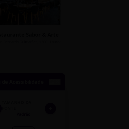
staurante Sabor & Arte
Bistrô Central
sso Grátis
ua Bernardo Guimarães, 1200 - Lourdes
Av. João Pinheiro, 450 - 
de Acessibilidade
TAMANHO DA
+
FONTE
Padrão