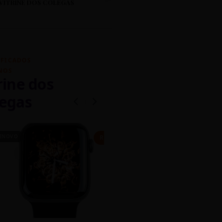
VITRINE DOS COLEGAS
IFICADOS
NOS
rine dos
egas
INOVO
CASEIRO
R$ 450