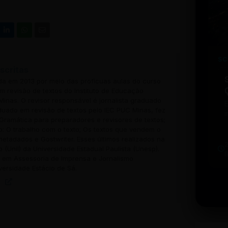
SC
scritas
ada em 2013 por meio das profícuas aulas do curso
 revisão de textos do Instituto de Educação
inas. O revisor responsável é jornalista graduado
uado em revisão de textos pelo IEC PUC Minas, fez
i
Gramática para preparadores e revisores de textos;
w
o: O trabalho com o texto; Os textos que vendem o
u
 metadados e Gostwriter. Esses últimos realizados na
b
o (Unil) da Universidade Estadual Paulista (Unesp).
t
em Assessoria de Imprensa e Jornalismo
versidade Estácio de Sá.