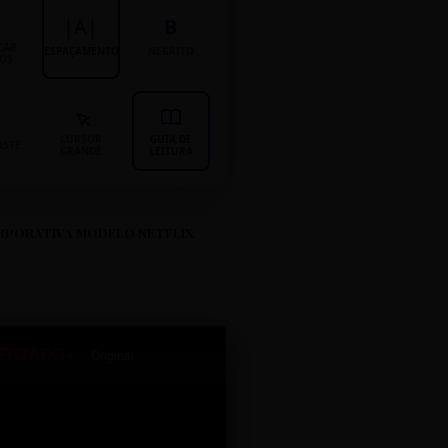
|A|
B
CAR
ESPAÇAMENTO
NEGRITO
LOS
CURSOR
GUIA DE
ASTE
GRANDE
LEITURA
RPORATIVA MODELO NETFLIX
ETIZADO+
Original