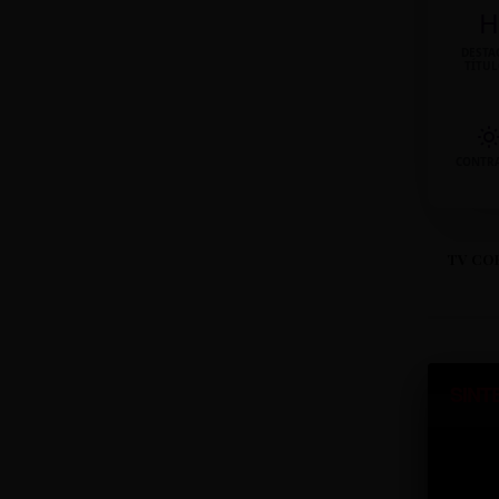
H
DESTA
TÍTU
CONTR
TV CO
SINT