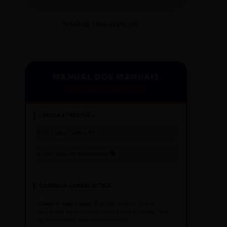
MANUAL DOS MANUAIS
MANUAL DOS MANUAIS
PADRÃO GAZETA REESCRITAS
LÍNGUA & PRECISÃO
O "Que"ísmo ✍️
Verbos de Elocução 🗣️
CONDUTA JORNALÍSTICA
Ouvir o outro lado:
É regra, não opção. A
ausência de resposta deve ser registrada:
"Até
o fechamento, não houve retorno."