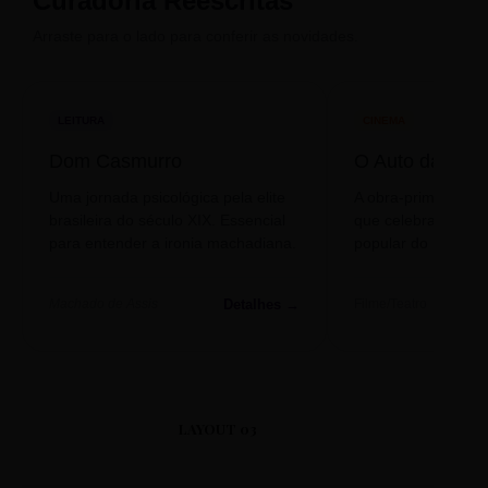
Curadoria Reescritas
Arraste para o lado para conferir as novidades.
LEITURA
CINEMA
Dom Casmurro
O Auto da Com
Uma jornada psicológica pela elite
A obra-prima de A
brasileira do século XIX. Essencial
que celebra o folclo
para entender a ironia machadiana.
popular do nosso S
Detalhes →
Machado de Assis
Filme/Teatro
LAYOUT 03