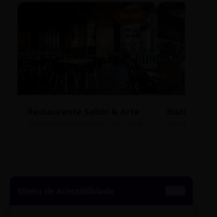
5% OFF
Restaurante Sabor & Arte
Bistrô Cent
Rua Bernardo Guimarães, 1200 - Lourdes
Av. João Pinheir
Menu de Acessibilidade