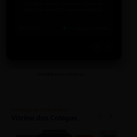
Embark on an epic interstellar adventure
Explor
where the fate of the universe hangs in
cibern
the balance. Prepare to be transported...
intelig
20:48 BRT
The Big Apple Cinema
19:30 
VITRINE DOS COLEGAS
CLASSIFICADOS INTERNOS
Vitrine dos Colegas