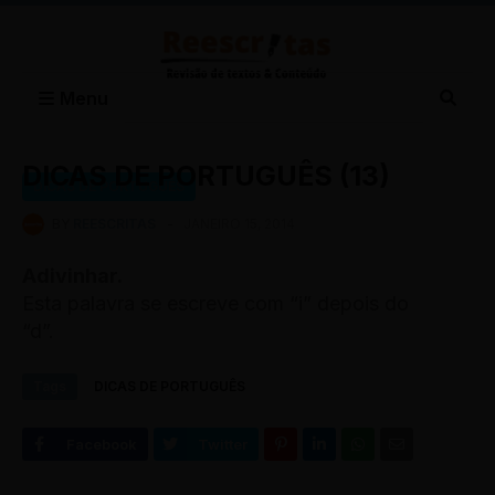
Menu
DICAS DE PORTUGUÊS (13)
DICAS DE PORTUGUÊS
BY
REESCRITAS
-
JANEIRO 15, 2014
Adivinhar.
Esta palavra se escreve com “i” depois do
“d”.
Tags
DICAS DE PORTUGUÊS