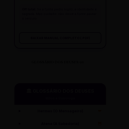
Off total:
Se a fonte pediu sigilo, a identidade é
sagrada. Mas cuidado: não deixe a fonte pautar
o veículo.
BAIXAR MANUAL COMPLETO (.PDF)
GLOSSÁRIO DOS DEUSES 01
🏛️ GLOSSÁRIO DOS DEUSES
Mitos e Etimologia
Hermes (O Mensageiro)
🪽
Atena (A Sabedoria)
🦉