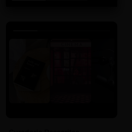
LIVRO
CINE
PODCAST
Sintetizado
Auto da
ECA Digital
Compadecida