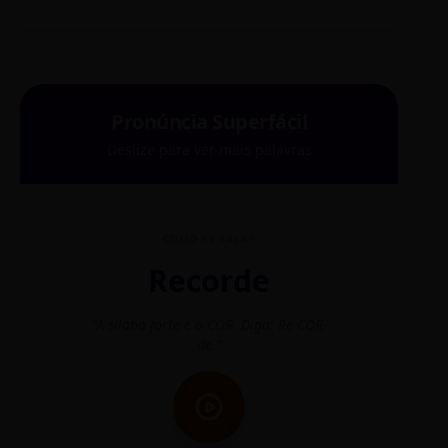
Pronúncia Superfácil
Deslize para ver mais palavras
COMO SE FALA?
Recorde
"A sílaba forte é o COR. Diga: Re-CÓR-
"O
de."