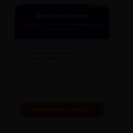
GRÁTIS
Manual dos Manuais
A curadoria definitiva da
Gazeta Reescritas
para sua redação.
✓
50+ Regras de Ouro (Folha/Estadão)
✓
Guia de Ética e Conduta 2026
✓
Checklist "Antifake" de Edição
RECEBER MANUAL AGORA →
Prometemos: nada de spam, apenas conteúdo sintetizado.