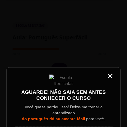
ESCOLA REESCRITAS
Aula: Português Superfácil
00:00
00:00
×
CATEGORIA
Título do Painel
AGUARDE! NÃO SAIA SEM ANTES
CONHECER O CURSO
Descrição longa do evento.
Você quase perdeu isso! Deixe-me tornar o
TESTE NOVO PLAYER
aprendizado
Data / Horário
Localização
do português ridiculamente fácil
para você.
Sábado, 28 Out | 20:48
The Big Apple Cinema