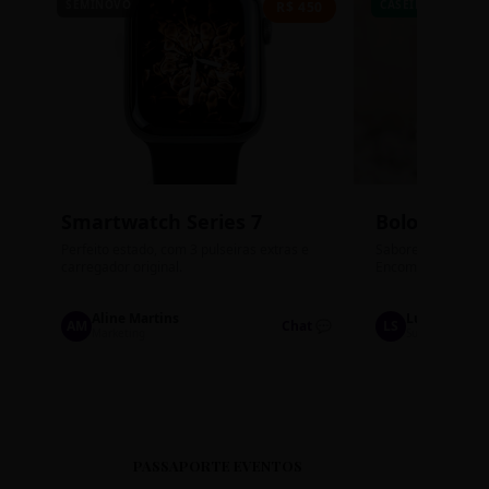
SEMINOVO
CASEIRO
R$ 450
Smartwatch Series 7
Bolos de P
Perfeito estado, com 3 pulseiras extras e
Sabores: Ninho com
carregador original.
Encomendas até qu
Aline Martins
Lucas Silva
AM
Chat 💬
LS
Marketing
Suporte TI
PASSAPORTE EVENTOS