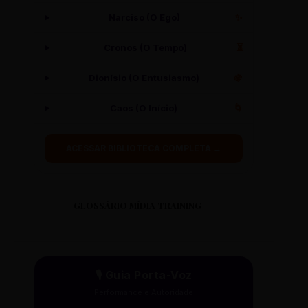
Narciso (O Ego)
✨
Cronos (O Tempo)
⏳
Dionísio (O Entusiasmo)
🍇
Caos (O Início)
🌀
ACESSAR BIBLIOTECA COMPLETA →
GLOSSÁRIO MÍDIA TRAINING
🎙️ Guia Porta-Voz
Performance e Autoridade