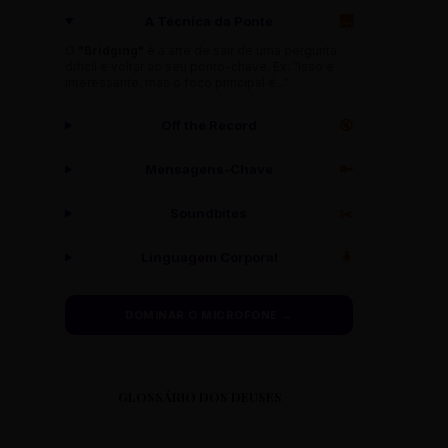
A Técnica da Ponte
🌉
O
"Bridging"
é a arte de sair de uma pergunta
difícil e voltar ao seu ponto-chave. Ex: "Isso é
interessante, mas o foco principal é..."
Off the Record
🔇
Mensagens-Chave
🔑
Soundbites
✂️
Linguagem Corporal
🧍
DOMINAR O MICROFONE →
GLOSSÁRIO DOS DEUSES