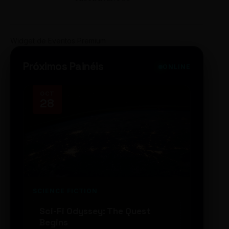
Widget de Eventos Premium
Próximos Painéis
ONLINE
OCT
NOV
28
14
SCIENCE FICTION
FUTUR
Sci-Fi Odyssey: The Quest
Neon
Begins
203