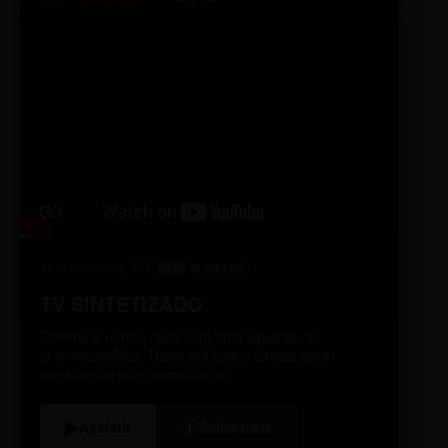
98% relevante
2026
A10
4K Ultra HD
TV SINTETIZADO
Domine a norma culta com uma experiência
cinematográfica. Dicas práticas e diretas para
transformar sua comunicação.
i
▶
Assistir
Saiba mais