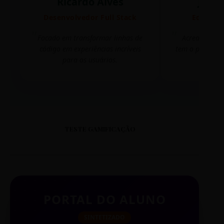
Ricardo Alves
Juli
Desenvolvedor Full Stack
Editora 
Focado em transformar linhas de
Acredito que
código em experiências incríveis
tem o poder de
para os usuários.
mudar 
TESTE GAMIFICAÇÃO
PORTAL DO ALUNO
SINTETIZADO