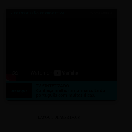
● TRANSMISSÃO CORPORATIVA
ID: 2026-MINERAL
TV SINTETIZADO
Conheça melhor a norma culta do
DESTAQUE
português com muitas dicas.
LAYOUT PLAYER DOIS