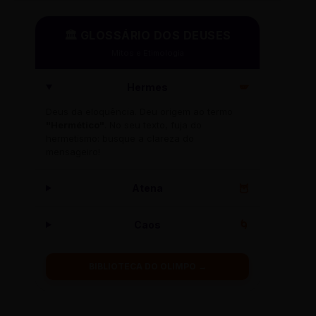
🏛️ GLOSSÁRIO DOS DEUSES
Mitos e Etimologia
Hermes
🪽
Deus da eloquência. Deu origem ao termo
"Hermético"
. No seu texto, fuja do
hermetismo: busque a clareza do
mensageiro!
Atena
🦉
Caos
🌀
BIBLIOTECA DO OLIMPO →