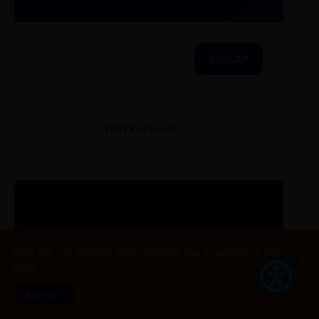
BUSCAR
TESTE CITAÇÃO
“
Este site usa cookies para melhorar sua experiência.
Saiba
mais
ESTE É UM EXEMPLO DE
CITAÇÃO EM CAIXA ALTA
Aceitar !
PARA O SEU PORTAL.