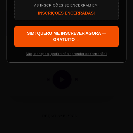
AS INSCRIÇÕES SE ENCERRAM EM:
Programação do Evento
INSCRIÇÕES ENCERRADAS!
AUDIO PLAYER
Arquivo de Áudio MP3
SIM! QUERO ME INSCREVER AGORA —
Palestrantes Confirmados
GRATUITO →
Não, obrigado, prefiro não aprender de forma fácil
0:00
0:00
Resgatar Ingresso Grátis
OPÇÃO 02 E-MAIL