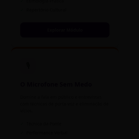
✓
Etimologia Prática
✓
Repertório Cultural
Explorar Módulo
🎙️
O Microfone Sem Medo
Domine a fala em público e entrevistas
com técnicas de porta-voz e eliminação de
vícios.
✓
Técnica da Ponte
✓
Performance Verbal