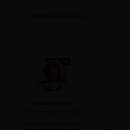
APRESENTAÇÃO DE NOVATOS
TECNOLOGIA
Ricardo Alves
Juli
Desenvolvedor Full Stack
Editora 
Focado em transformar linhas de
Acredito que
código em experiências incríveis
tem o poder de