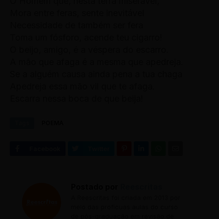
O Homem que, nesta terra miserável,
Mora entre feras, sente inevitável
Necessidade de também ser fera
Toma um fósforo, acende teu cigarro!
O beijo, amigo, é a véspera do escarro.
A mão que afaga é a mesma que apedreja.
Se a alguém causa ainda pena a tua chaga
Apedreja essa mão vil que te afaga.
Escarra nessa boca de que beija!
Tags
POEMA
Postado por
Reescritas
A Reescritas foi criada em 2013 por
meio das profícuas aulas do curso
de pós-graduação em revisão de