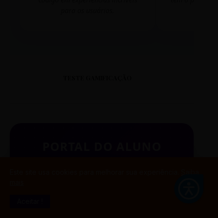
para os usuários.
mudar 
TESTE GAMIFICAÇÃO
PORTAL DO ALUNO
SINTETIZADO
Este site usa cookies para melhorar sua experiência.
Saiba
mais
Aceitar !
BUSCAR