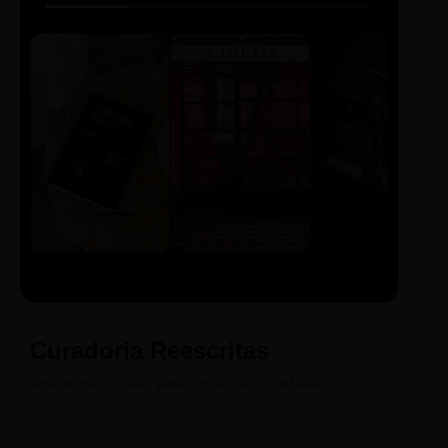
LIVRO
CINE
PODCAST
Sintetizado
Auto da
ECA Digital
Compadecida
Curadoria Reescritas
Arraste para o lado para conferir as novidades.