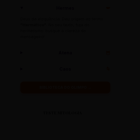
Hermes
🪽
Deus da eloquência. Deu origem ao termo
"Hermético"
. No seu texto, fuja do
hermetismo: busque a clareza do
mensageiro!
Atena
🦉
Caos
🌀
BIBLIOTECA DO OLIMPO →
TESTE MITOLOGIA