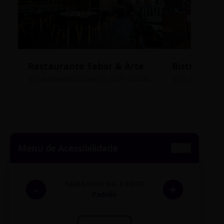
Restaurante Sabor & Arte
Bistrô Cent
Rua Bernardo Guimarães, 1200 - Lourdes
Av. João Pinheir
Menu de Acessibilidade
TAMANHO DA FONTE
-
+
Padrão