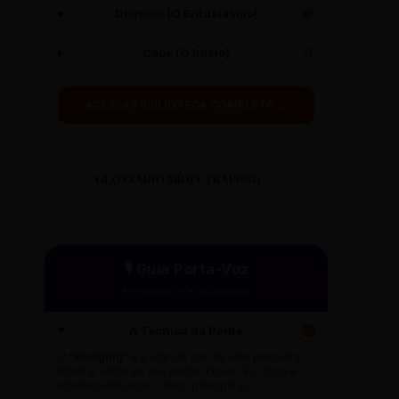
Dionísio (O Entusiasmo)
🍇
Caos (O Início)
🌀
ACESSAR BIBLIOTECA COMPLETA →
GLOSSÁRIO MÍDIA TRAINING
🎙️ Guia Porta-Voz
Performance e Autoridade
A Técnica da Ponte
🌉
O
"Bridging"
é a arte de sair de uma pergunta
difícil e voltar ao seu ponto-chave. Ex: "Isso é
interessante, mas o foco principal é..."