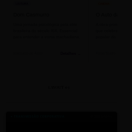
LEITURA
CINEMA
Dom Casmurro
O Auto da Com
Uma jornada psicológica pela elite
A obra-prima de A
brasileira do século XIX. Essencial
que celebra o folclo
para entender a ironia machadiana.
popular do nosso S
Detalhes →
Machado de Assis
Filme/Teatro
LAYOUT 03
● TRANSMISSÃO CORPORATIVA
ID: 2026-MINERAL