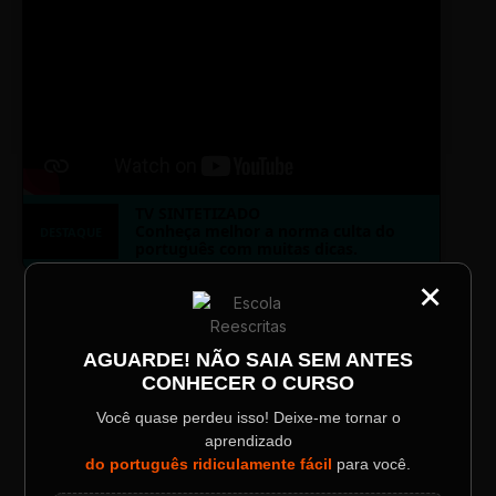
TV SINTETIZADO
Conheça melhor a norma culta do
DESTAQUE
português com muitas dicas.
×
CATEGORIA
Título do Painel
LAYOUT PLAYER DOIS
AGUARDE! NÃO SAIA SEM ANTES
CONHECER O CURSO
Descrição longa do evento.
Você quase perdeu isso! Deixe-me tornar o
aprendizado
Data / Horário
Localização
do português ridiculamente fácil
para você.
Sábado, 28 Out | 20:48
The Big Apple Cinema
ESCOLA REESCRITAS