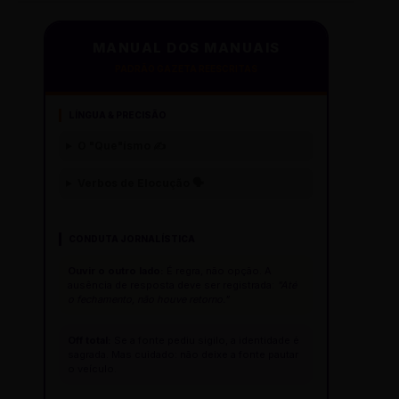
MANUAL DOS MANUAIS
PADRÃO GAZETA REESCRITAS
LÍNGUA & PRECISÃO
O "Que"ísmo ✍️
Verbos de Elocução 🗣️
CONDUTA JORNALÍSTICA
Ouvir o outro lado:
É regra, não opção. A
ausência de resposta deve ser registrada:
"Até
o fechamento, não houve retorno."
Off total:
Se a fonte pediu sigilo, a identidade é
sagrada. Mas cuidado: não deixe a fonte pautar
o veículo.