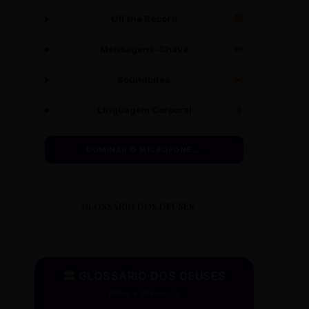
Off the Record
🔇
Mensagens-Chave
🔑
Soundbites
✂️
Linguagem Corporal
🧍
DOMINAR O MICROFONE →
GLOSSÁRIO DOS DEUSES
🏛️ GLOSSÁRIO DOS DEUSES
Mitos e Etimologia