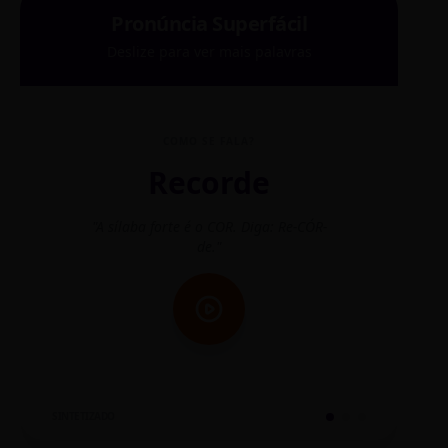
Pronúncia Superfácil
Deslize para ver mais palavras
COMO SE FALA?
Recorde
"A sílaba forte é o COR. Diga: Re-CÓR-
"O
de."
SINTETIZADO