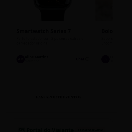
Smartwatch Series 7
Bolos de P
Perfeito estado, com 3 pulseiras extras e
Sabores: Ninho com
carregador original.
Encomendas até qu
Aline Martins
Lucas Silva
AM
Chat 💬
LS
Marketing
Suporte TI
PASSAPORTE EVENTOS
🗺️ Portal do Viajante
PASSAPORTE ATIVO