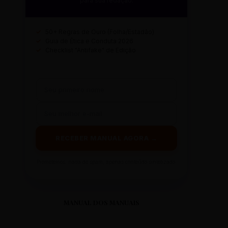
para sua redação.
✓
50+ Regras de Ouro (Folha/Estadão)
✓
Guia de Ética e Conduta 2026
✓
Checklist "Antifake" de Edição
RECEBER MANUAL AGORA →
Prometemos: nada de spam, apenas conteúdo sintetizado.
MANUAL DOS MANUAIS