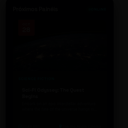
Próximos Painéis
ONLINE
OCT
NOV
28
14
SCIENCE FICTION
FUTUR
Sci-Fi Odyssey: The Quest
Neon
Begins
203
Embark on an epic interstellar adventure
Explor
where the fate of the universe hangs in
cibern
the balance. Prepare to be transported...
intelig
20:48 BRT
The Big Apple Cinema
19:30 