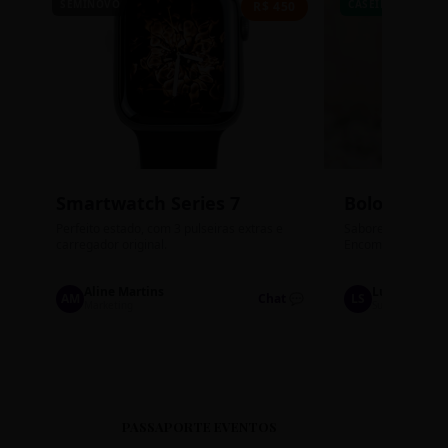
SEMINOVO
CASEIRO
R$ 450
Smartwatch Series 7
Bolos de P
Perfeito estado, com 3 pulseiras extras e
Sabores: Ninho com
carregador original.
Encomendas até qu
Aline Martins
Lucas Silva
AM
Chat 💬
LS
Marketing
Suporte TI
PASSAPORTE EVENTOS