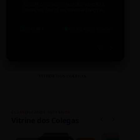
Embark on an epic interstellar adventure
Explor
where the fate of the universe hangs in
cibern
the balance. Prepare to be transported...
intelig
20:48 BRT
The Big Apple Cinema
19:30 
VITRINE DOS COLEGAS
CLASSIFICADOS INTERNOS
Vitrine dos Colegas