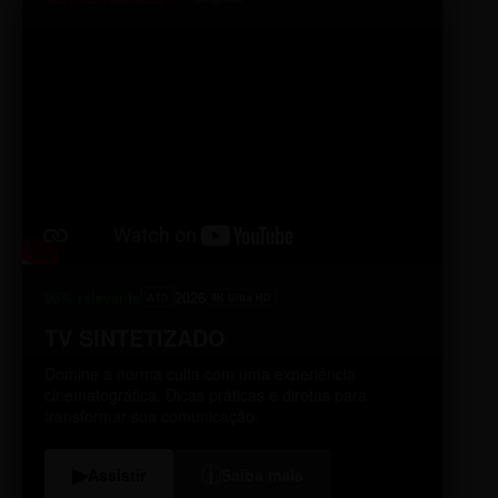
98% relevante
2026
A10
4K Ultra HD
TV SINTETIZADO
Domine a norma culta com uma experiência
cinematográfica. Dicas práticas e diretas para
transformar sua comunicação.
i
▶
Assistir
Saiba mais