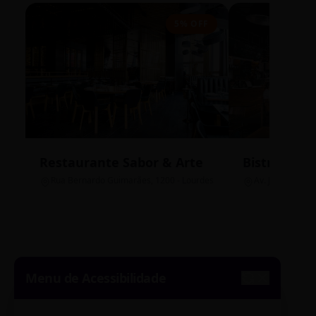
5% OFF
Restaurante Sabor & Arte
Bistrô Cent
Rua Bernardo Guimarães, 1200 - Lourdes
Av. João Pinheir
Menu de Acessibilidade