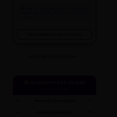
Off total:
Se a fonte pediu sigilo, a identidade é
sagrada. Mas cuidado: não deixe a fonte pautar
o veículo.
BAIXAR MANUAL COMPLETO (.PDF)
GLOSSÁRIO DOS DEUSES 01
🏛️ GLOSSÁRIO DOS DEUSES
Mitos e Etimologia
Hermes (O Mensageiro)
🪽
Atena (A Sabedoria)
🦉