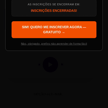
AS INSCRIÇÕES SE ENCERRAM EM:
Programação do Evento
INSCRIÇÕES ENCERRADAS!
AUDIO PLAYER
Arquivo de Áudio MP3
SIM! QUERO ME INSCREVER AGORA —
Palestrantes Confirmados
GRATUITO →
Não, obrigado, prefiro não aprender de forma fácil
0:00
0:00
Resgatar Ingresso Grátis
OPÇÃO 02 E-MAIL