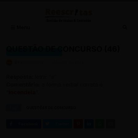
Menu
QUESTÃO DE CONCURSO (46)
QUESTÕES DE CONCURSO
BY
REESCRITAS
-
JANEIRO 30, 2014
Resposta:
letra: “e”.
Comentário
: a forma verbal correta é
“
incendeia
”.
Tags
QUESTÕES DE CONCURSO