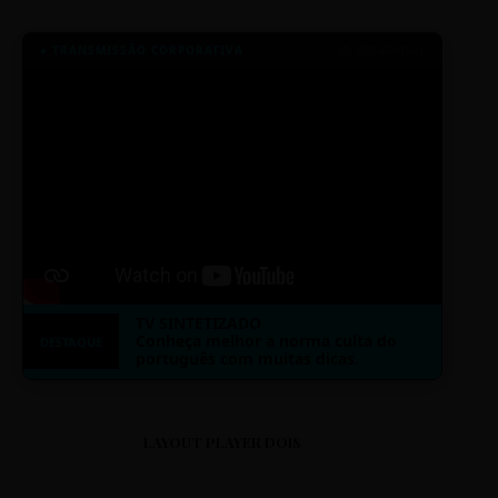
● TRANSMISSÃO CORPORATIVA
ID: 2026-MINERAL
TV SINTETIZADO
Conheça melhor a norma culta do
DESTAQUE
português com muitas dicas.
LAYOUT PLAYER DOIS