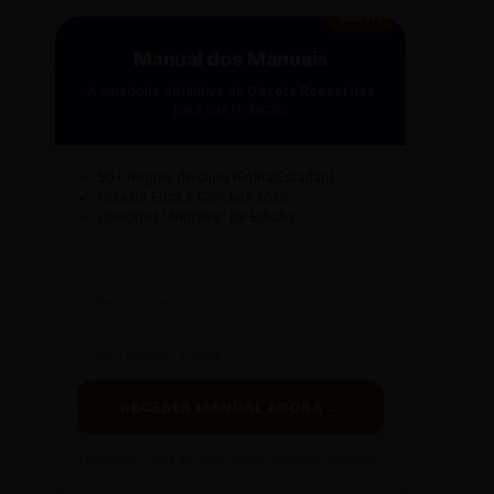
GRÁTIS
Manual dos Manuais
A curadoria definitiva da
Gazeta Reescritas
para sua redação.
✓
50+ Regras de Ouro (Folha/Estadão)
✓
Guia de Ética e Conduta 2026
✓
Checklist "Antifake" de Edição
RECEBER MANUAL AGORA →
Prometemos: nada de spam, apenas conteúdo sintetizado.