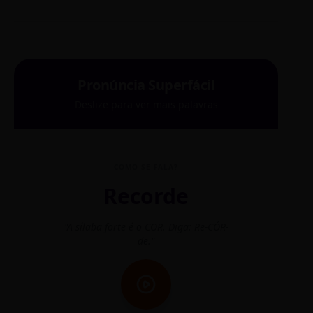
Pronúncia Superfácil
Deslize para ver mais palavras
COMO SE FALA?
Recorde
"A sílaba forte é o COR. Diga: Re-CÓR-
"O
de."