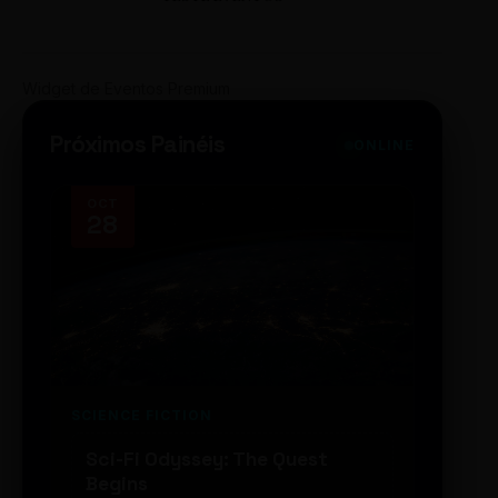
Widget de Eventos Premium
Próximos Painéis
ONLINE
OCT
NOV
28
14
SCIENCE FICTION
FUTUR
Sci-Fi Odyssey: The Quest
Neon
Begins
203