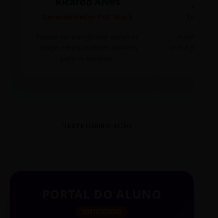
Ricardo Alves
Juli
Desenvolvedor Full Stack
Editora 
Focado em transformar linhas de
Acredito que
código em experiências incríveis
tem o poder de
para os usuários.
mudar 
TESTE GAMIFICAÇÃO
PORTAL DO ALUNO
SINTETIZADO