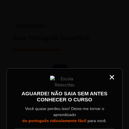
ESCOLA REESCRITAS
Aula: Português Superfácil
00:00
00:00
×
CATEGORIA
Título do Painel
AGUARDE! NÃO SAIA SEM ANTES
CONHECER O CURSO
Descrição longa do evento.
Você quase perdeu isso! Deixe-me tornar o
TESTE NOVO PLAYER
aprendizado
Data / Horário
Localização
do português ridiculamente fácil
para você.
Sábado, 28 Out | 20:48
The Big Apple Cinema