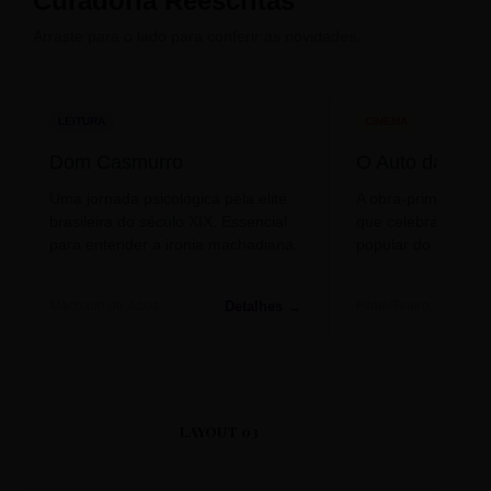
Curadoria Reescritas
Arraste para o lado para conferir as novidades.
LEITURA
CINEMA
Dom Casmurro
O Auto da Com
Uma jornada psicológica pela elite
A obra-prima de A
brasileira do século XIX. Essencial
que celebra o folclo
para entender a ironia machadiana.
popular do nosso S
Detalhes →
Machado de Assis
Filme/Teatro
LAYOUT 03