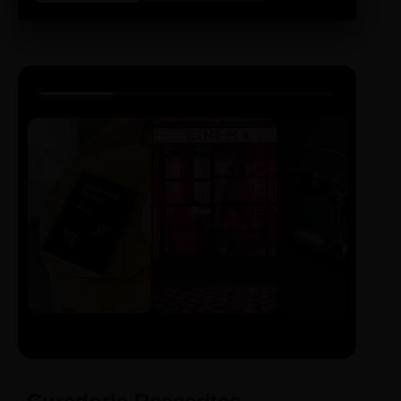
LIVRO
CINE
PODCAST
Sintetizado
Auto da
ECA Digital
Compadecida