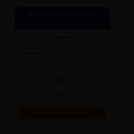
🏛️ GLOSSÁRIO DOS DEUSES
Mitos e Etimologia
Hermes
🪽
Deus da eloquência. Deu origem ao termo
"Hermético"
. No seu texto, fuja do
hermetismo: busque a clareza do
mensageiro!
Atena
🦉
Caos
🌀
BIBLIOTECA DO OLIMPO →