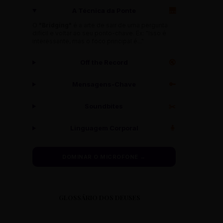
A Técnica da Ponte
🌉
O
"Bridging"
é a arte de sair de uma pergunta
difícil e voltar ao seu ponto-chave. Ex: "Isso é
interessante, mas o foco principal é..."
Off the Record
🔇
Mensagens-Chave
🔑
Soundbites
✂️
Linguagem Corporal
🧍
DOMINAR O MICROFONE →
GLOSSÁRIO DOS DEUSES