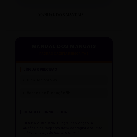
MANUAL DOS MANUAIS
MANUAL DOS MANUAIS
PADRÃO GAZETA REESCRITAS
LÍNGUA & PRECISÃO
O "Que"ísmo ✍️
Verbos de Elocução 🗣️
CONDUTA JORNALÍSTICA
Ouvir o outro lado:
É regra, não opção. A
ausência de resposta deve ser registrada:
"Até
o fechamento, não houve retorno."