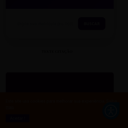
BUSCAR
TESTE CITAÇÃO
“
Este site usa cookies para melhorar sua experiência.
Saiba
mais
ESTE É UM EXEMPLO DE
CITAÇÃO EM CAIXA ALTA
Aceitar !
PARA O SEU PORTAL.