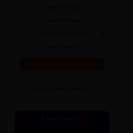
Narciso (O Ego)
✨
Cronos (O Tempo)
⏳
Dionísio (O Entusiasmo)
🍇
Caos (O Início)
🌀
ACESSAR BIBLIOTECA COMPLETA →
GLOSSÁRIO MÍDIA TRAINING
🎙️ Guia Porta-Voz
Performance e Autoridade