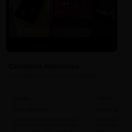
LIVRO
CINE
PODCAST
Sintetizado
Auto da
ECA Digital
Compadecida
Curadoria Reescritas
Arraste para o lado para conferir as novidades.
LEITURA
CINEMA
Dom Casmurro
O Auto da Com
Uma jornada psicológica pela elite
A obra-prima de A
brasileira do século XIX. Essencial
que celebra o folclo
para entender a ironia machadiana.
popular do nosso S