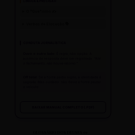
LÍNGUA & PRECISÃO
O "Que"ísmo ✍️
Verbos de Elocução 🗣️
CONDUTA JORNALÍSTICA
Ouvir o outro lado:
É regra, não opção. A
ausência de resposta deve ser registrada:
"Até
o fechamento, não houve retorno."
Off total:
Se a fonte pediu sigilo, a identidade é
sagrada. Mas cuidado: não deixe a fonte pautar
o veículo.
BAIXAR MANUAL COMPLETO (.PDF)
GLOSSÁRIO DOS DEUSES 01