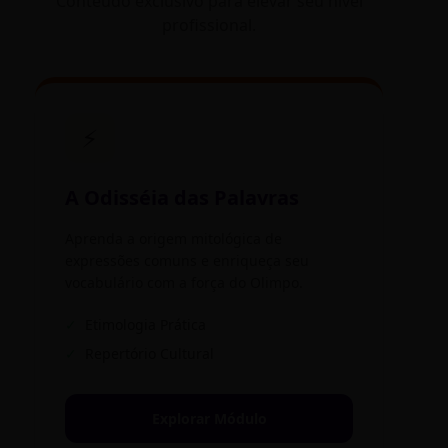
Conteúdo exclusivo para elevar seu nível
profissional.
⚡
A Odisséia das Palavras
Aprenda a origem mitológica de
expressões comuns e enriqueça seu
vocabulário com a força do Olimpo.
✓
Etimologia Prática
✓
Repertório Cultural
Explorar Módulo