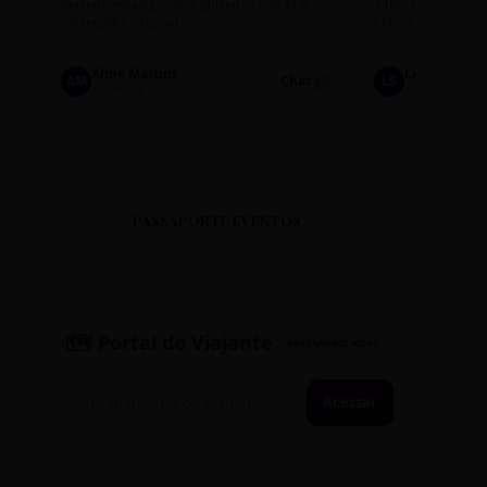
Perfeito estado, com 3 pulseiras extras e
Sabores: Ninho com
carregador original.
Encomendas até qu
Aline Martins
Lucas Silva
AM
Chat 💬
LS
Marketing
Suporte TI
PASSAPORTE EVENTOS
🗺️ Portal do Viajante
PASSAPORTE ATIVO
Acessar