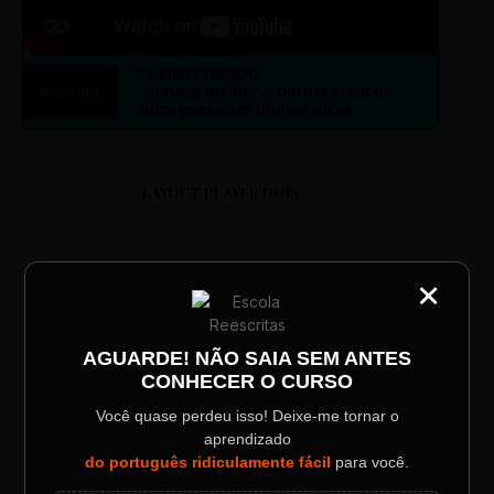
TV SINTETIZADO
Conheça melhor a norma culta do
DESTAQUE
português com muitas dicas.
LAYOUT PLAYER DOIS
×
CATEGORIA
Título do Painel
ESCOLA REESCRITAS
AGUARDE! NÃO SAIA SEM ANTES
CONHECER O CURSO
Descrição longa do evento.
Aula: Português Superfácil
Você quase perdeu isso! Deixe-me tornar o
aprendizado
00:00
00:00
Data / Horário
Localização
do português ridiculamente fácil
para você.
Sábado, 28 Out | 20:48
The Big Apple Cinema