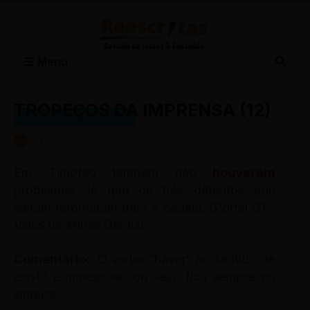
Menu
TROPEÇOS DA IMPRENSA (12)
TROPEÇOS DA IMPRENSA
BY
REESCRITAS
-
JANEIRO 14, 2014
Em Timóteo também não
houveram
problemas, já que os três detentos que
saíram retornaram para a cadeia. (Portal G1 -
Vales de Minas Gerais).
Comentário:
O verbo “haver” no sentido de
existir é impessoal, ou seja, fica sempre no
singular.