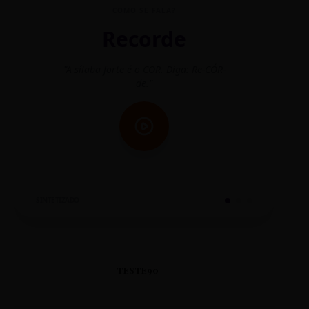
COMO SE FALA?
Recorde
"A sílaba forte é o COR. Diga: Re-CÓR-
"O
de."
SINTETIZADO
TESTE90