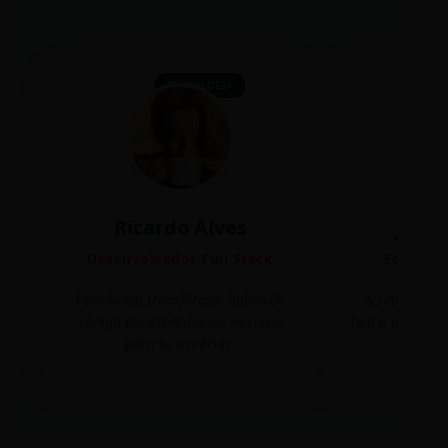
TECNOLOGIA
Ricardo Alves
Juli
Desenvolvedor Full Stack
Editora 
Focado em transformar linhas de
Acredito que
código em experiências incríveis
tem o poder de
para os usuários.
mudar 