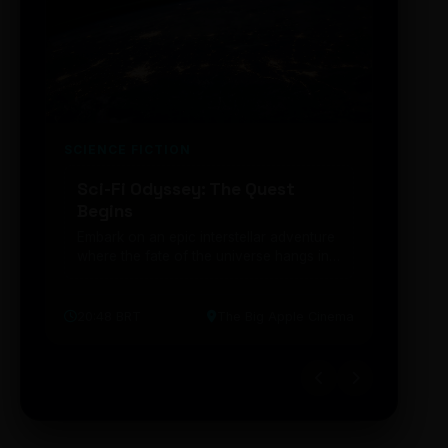
SCIENCE FICTION
FUTUR
Sci-Fi Odyssey: The Quest
Neon
Begins
203
Embark on an epic interstellar adventure
Explor
where the fate of the universe hangs in
cibern
the balance. Prepare to be transported...
intelig
20:48 BRT
The Big Apple Cinema
19:30 