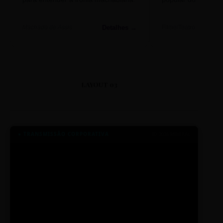
Detalhes →
Machado de Assis
Filme/Teatro
LAYOUT 03
● TRANSMISSÃO CORPORATIVA
ID: 2026-MINERAL