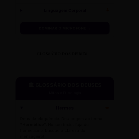
Linguagem Corporal
🧍
DOMINAR O MICROFONE →
GLOSSÁRIO DOS DEUSES
🏛️ GLOSSÁRIO DOS DEUSES
Mitos e Etimologia
Hermes
🪽
Deus da eloquência. Deu origem ao termo
"Hermético"
. No seu texto, fuja do
hermetismo: busque a clareza do
mensageiro!