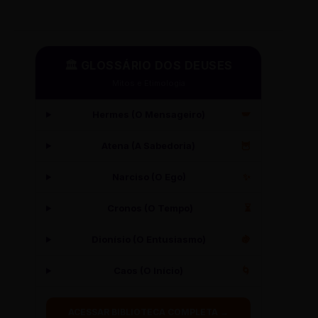
🏛️ GLOSSÁRIO DOS DEUSES
Mitos e Etimologia
Hermes (O Mensageiro)
🪽
Atena (A Sabedoria)
🦉
Narciso (O Ego)
✨
Cronos (O Tempo)
⏳
Dionísio (O Entusiasmo)
🍇
Caos (O Início)
🌀
ACESSAR BIBLIOTECA COMPLETA →