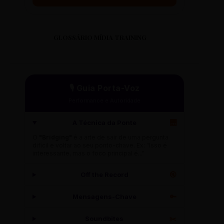
GLOSSÁRIO MÍDIA TRAINING
🎙️ Guia Porta-Voz
Performance e Autoridade
A Técnica da Ponte
🌉
O
"Bridging"
é a arte de sair de uma pergunta
difícil e voltar ao seu ponto-chave. Ex: "Isso é
interessante, mas o foco principal é..."
Off the Record
🔇
Mensagens-Chave
🔑
Soundbites
✂️