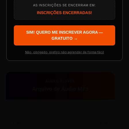
AS INSCRIÇÕES SE ENCERRAM EM:
Programação do Evento
INSCRIÇÕES ENCERRADAS!
SIM! QUERO ME INSCREVER AGORA —
Palestrantes Confirmados
GRATUITO →
TESTE NOVO PLAYER
Não, obrigado, prefiro não aprender de forma fácil
Resgatar Ingresso Grátis
AUDIO PLAYER
Arquivo de Áudio MP3
0:00
0:00