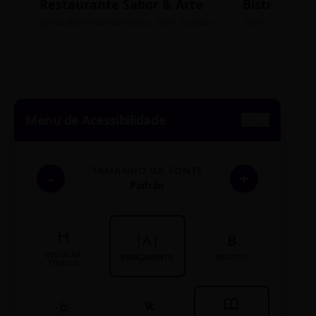
Restaurante Sabor & Arte
Bistrô Cent
Rua Bernardo Guimarães, 1200 - Lourdes
Av. João Pinheir
Menu de Acessibilidade
TAMANHO DA FONTE
-
+
Padrão
H
|A|
B
DESTACAR
ESPAÇAMENTO
NEGRITO
TÍTULOS