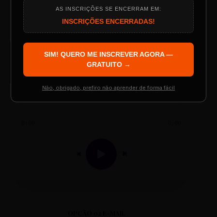
AS INSCRIÇÕES SE ENCERRAM EM:
Programação do Evento
INSCRIÇÕES ENCERRADAS!
AUDIO PLAYER
SIM! QUERO ME INSCREVER AGORA —
Arquivo de Áudio MP3
Palestrantes Confirmados
GRATUITO →
Não, obrigado, prefiro não aprender de forma fácil
Resgatar Ingresso Grátis
0:00
0:00
OPÇÃO 02 E-MAIL