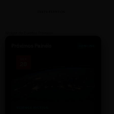
TESTE EVENTOS
Widget de Eventos Premium
Próximos Painéis
ONLINE
OCT
NOV
28
14
SCIENCE FICTION
FUTUR