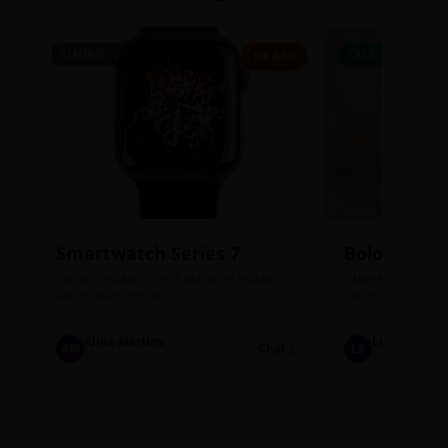
SEMINOVO
CASEIRO
R$ 450
Smartwatch Series 7
Bolos de P
Perfeito estado, com 3 pulseiras extras e
Sabores: Ninho com
carregador original.
Encomendas até qu
Aline Martins
Lucas Silva
AM
Chat 💬
LS
Marketing
Suporte TI