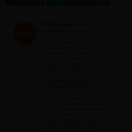
Postado por
Reescritas
A Reescritas foi criada em 2013 por
meio das profícuas aulas do curso
de pós-graduação em revisão de
textos do Instituto de Educação
Continuada da PUC Minas. O
revisor responsável é jornalista
graduado pela UFMG, pós-
graduado em revisão de textos pelo
IEC PUC Minas, fez cursos de
extensão Gramática para
preparadores e revisores de textos;
Preparação e revisão: O trabalho
com o texto; Os textos que vendem
o livro, da orelha aos metadados e
Gostwriter. Esses últimos realizados
na Universidade do Livro (Unil) da
Universidade Estadual Paulista
(Unesp). Também possui MBA em
Assessoria de Imprensa e