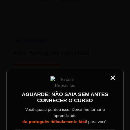
ESCOLA REESCRITAS
Aula: Português Superfácil
00:00
00:00
×
CATEGORIA
Título do Painel
AGUARDE! NÃO SAIA SEM ANTES
CONHECER O CURSO
Descrição longa do evento.
Você quase perdeu isso! Deixe-me tornar o
aprendizado
Data / Horário
Localização
do português ridiculamente fácil
para você.
TESTE NOVO PLAYER
Sábado, 28 Out | 20:48
The Big Apple Cinema