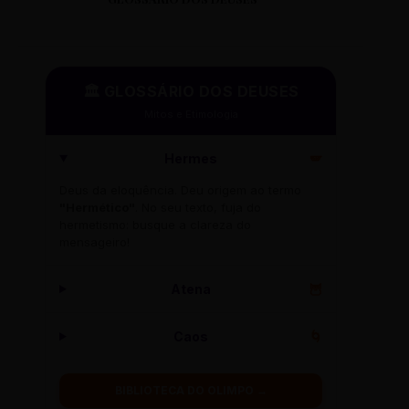
🏛️ GLOSSÁRIO DOS DEUSES
Mitos e Etimologia
Hermes
🪽
Deus da eloquência. Deu origem ao termo
"Hermético"
. No seu texto, fuja do
hermetismo: busque a clareza do
mensageiro!
Atena
🦉
Caos
🌀
BIBLIOTECA DO OLIMPO →