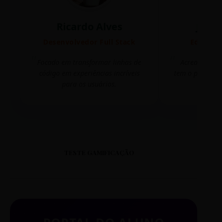
Ricardo Alves
Juli
Desenvolvedor Full Stack
Editora 
Focado em transformar linhas de
Acredito que
código em experiências incríveis
tem o poder de
para os usuários.
mudar 
TESTE GAMIFICAÇÃO