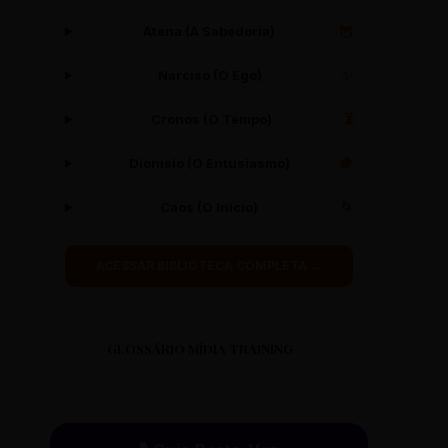
Atena (A Sabedoria)
🦉
Narciso (O Ego)
✨
Cronos (O Tempo)
⏳
Dionísio (O Entusiasmo)
🍇
Caos (O Início)
🌀
ACESSAR BIBLIOTECA COMPLETA →
GLOSSÁRIO MÍDIA TRAINING