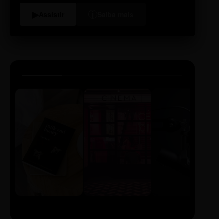
i
▶
Assistir
Saiba mais
LIVRO
CINE
PODCAST
Sintetizado
Auto da
ECA Digital