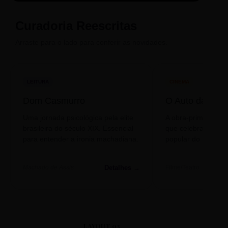
Compadecida
Curadoria Reescritas
Arraste para o lado para conferir as novidades.
LEITURA
CINEMA
Dom Casmurro
O Auto da Com
Uma jornada psicológica pela elite
A obra-prima de A
brasileira do século XIX. Essencial
que celebra o folclo
para entender a ironia machadiana.
popular do nosso S
Detalhes →
Machado de Assis
Filme/Teatro
LAYOUT 03