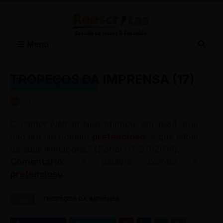
Menu
TROPEÇOS DA IMPRENSA (17)
TROPEÇOS DA IMPRENSA
BY
REESCRITAS
-
JANEIRO 19, 2014
O cantor Nélson Ned afirmou, em 1984, que
não era um homem
pretencioso
, e que sabia
de suas limitações.” (Portal G1, 5/1/2014).
Comentário
: a palavra correta é
pretensioso
.
Tags
TROPEÇOS DA IMPRENSA