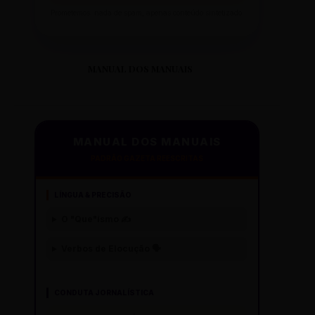
Prometemos: nada de spam, apenas conteúdo sintetizado.
MANUAL DOS MANUAIS
MANUAL DOS MANUAIS
PADRÃO GAZETA REESCRITAS
LÍNGUA & PRECISÃO
O "Que"ísmo ✍️
Verbos de Elocução 🗣️
CONDUTA JORNALÍSTICA