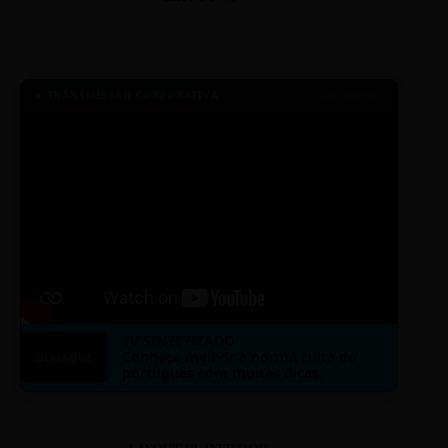
● TRANSMISSÃO CORPORATIVA
ID: 2026-MINERAL
TV SINTETIZADO
Conheça melhor a norma culta do
DESTAQUE
português com muitas dicas.
LAYOUT PLAYER DOIS