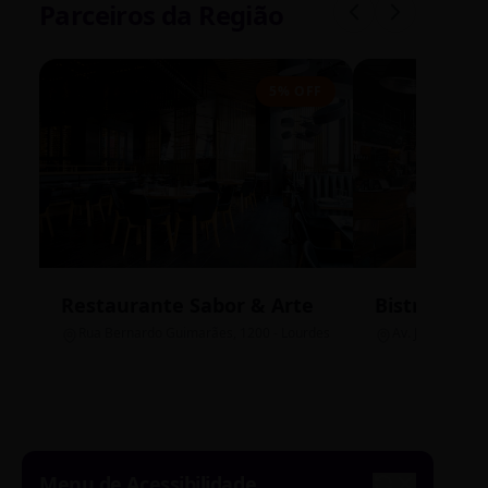
Parceiros da Região
5% OFF
Restaurante Sabor & Arte
Bistrô Cent
Rua Bernardo Guimarães, 1200 - Lourdes
Av. João Pinheir
Menu de Acessibilidade