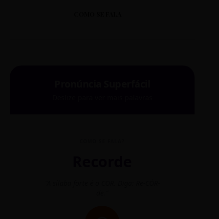
COMO SE FALA
Pronúncia Superfácil
Deslize para ver mais palavras
COMO SE FALA?
Recorde
"A sílaba forte é o COR. Diga: Re-CÓR-
"O
de."