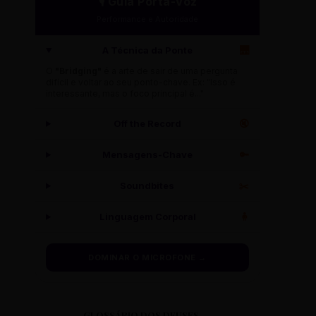
🎙️ Guia Porta-Voz
Performance e Autoridade
A Técnica da Ponte
🌉
O
"Bridging"
é a arte de sair de uma pergunta
difícil e voltar ao seu ponto-chave. Ex: "Isso é
interessante, mas o foco principal é..."
Off the Record
🔇
Mensagens-Chave
🔑
Soundbites
✂️
Linguagem Corporal
🧍
DOMINAR O MICROFONE →
GLOSSÁRIO DOS DEUSES