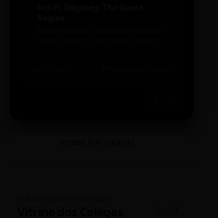
Sci-Fi Odyssey: The Quest
Neon
Begins
203
Embark on an epic interstellar adventure
Explor
where the fate of the universe hangs in
cibern
the balance. Prepare to be transported...
intelig
20:48 BRT
The Big Apple Cinema
19:30 
VITRINE DOS COLEGAS
CLASSIFICADOS INTERNOS
Vitrine dos Colegas