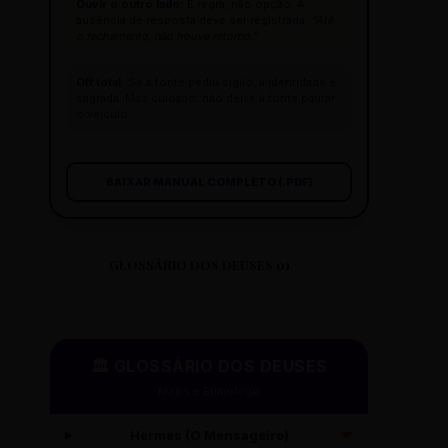
Ouvir o outro lado:
É regra, não opção. A
ausência de resposta deve ser registrada:
"Até
o fechamento, não houve retorno."
Off total:
Se a fonte pediu sigilo, a identidade é
sagrada. Mas cuidado: não deixe a fonte pautar
o veículo.
BAIXAR MANUAL COMPLETO (.PDF)
GLOSSÁRIO DOS DEUSES 01
🏛️ GLOSSÁRIO DOS DEUSES
Mitos e Etimologia
Hermes (O Mensageiro)
🪽