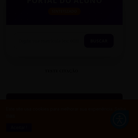
PORTAL DO ALUNO
SINTETIZADO
BUSCAR
TESTE CITAÇÃO
Este site usa cookies para melhorar sua experiência.
Saiba
“
mais
Aceitar !
ESTE É UM EXEMPLO DE