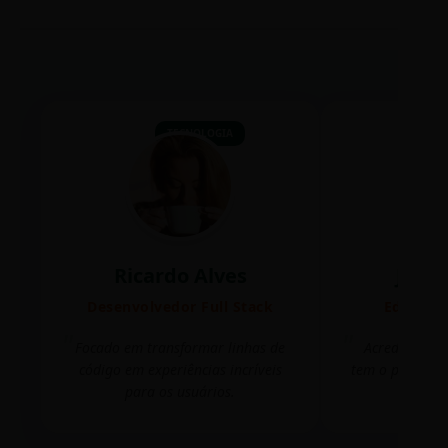
TECNOLOGIA
Ricardo Alves
Juli
Desenvolvedor Full Stack
Editora 
Focado em transformar linhas de
Acredito que
código em experiências incríveis
tem o poder de
para os usuários.
mudar 