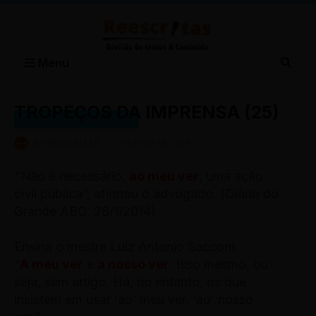
Menu
TROPEÇOS DA IMPRENSA (25)
TROPEÇOS DA IMPRENSA
BY
REESCRITAS
-
JANEIRO 29, 2014
"Não é necessário,
ao meu ver
, uma ação
civil pública”, afirmou o advogado. (Diário do
Grande ABC, 28/1/2014).
Ensina o mestre Luiz Antonio Sacconi:
“
A meu ver
e
a nosso ver
. Isso mesmo, ou
seja, sem artigo. Há, no entanto, os que
insistem em usar ‘ao’ meu ver, ‘ao’ nosso