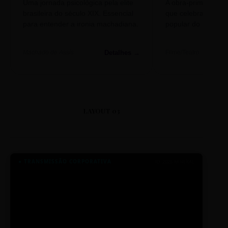
Uma jornada psicológica pela elite
A obra-prima de A
brasileira do século XIX. Essencial
que celebra o folclo
para entender a ironia machadiana.
popular do nosso S
Detalhes →
Machado de Assis
Filme/Teatro
LAYOUT 03
● TRANSMISSÃO CORPORATIVA
ID: 2026-MINERAL