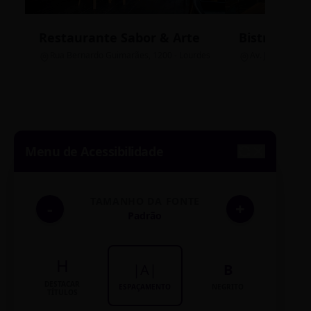
Restaurante Sabor & Arte
Bistrô Cent
Rua Bernardo Guimarães, 1200 - Lourdes
Av. João Pinheir
Menu de Acessibilidade
TAMANHO DA FONTE
-
+
Padrão
H
|A|
B
DESTACAR
ESPAÇAMENTO
NEGRITO
TÍTULOS