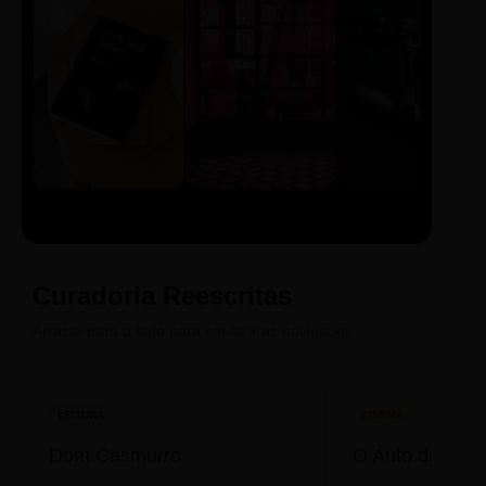
LIVRO
CINE
PODCAST
Sintetizado
Auto da
ECA Digital
Compadecida
Curadoria Reescritas
Arraste para o lado para conferir as novidades.
LEITURA
CINEMA
Dom Casmurro
O Auto da Com