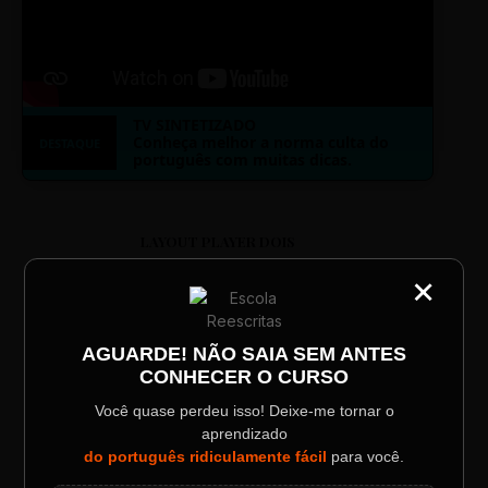
TV SINTETIZADO
Conheça melhor a norma culta do
DESTAQUE
português com muitas dicas.
LAYOUT PLAYER DOIS
×
CATEGORIA
Título do Painel
AGUARDE! NÃO SAIA SEM ANTES
CONHECER O CURSO
Descrição longa do evento.
ESCOLA REESCRITAS
Você quase perdeu isso! Deixe-me tornar o
aprendizado
Aula: Português Superfácil
Data / Horário
Localização
do português ridiculamente fácil
para você.
Sábado, 28 Out | 20:48
The Big Apple Cinema