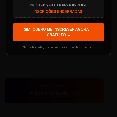
00:00
00:00
AS INSCRIÇÕES SE ENCERRAM EM:
Programação do Evento
INSCRIÇÕES ENCERRADAS!
SIM! QUERO ME INSCREVER AGORA —
Palestrantes Confirmados
GRATUITO →
Não, obrigado, prefiro não aprender de forma fácil
TESTE NOVO PLAYER
Resgatar Ingresso Grátis
AUDIO PLAYER
Arquivo de Áudio MP3