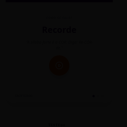
COMO SE FALA?
Recorde
"A sílaba forte é o COR. Diga: Re-CÓR-
"O
de."
SINTETIZADO
TESTE90