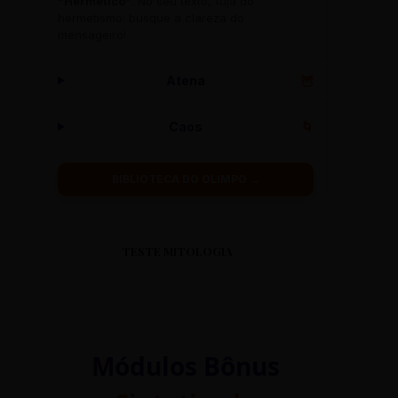
"Hermético"
. No seu texto, fuja do
hermetismo: busque a clareza do
mensageiro!
Atena
🦉
Caos
🌀
BIBLIOTECA DO OLIMPO →
TESTE MITOLOGIA
Módulos Bônus