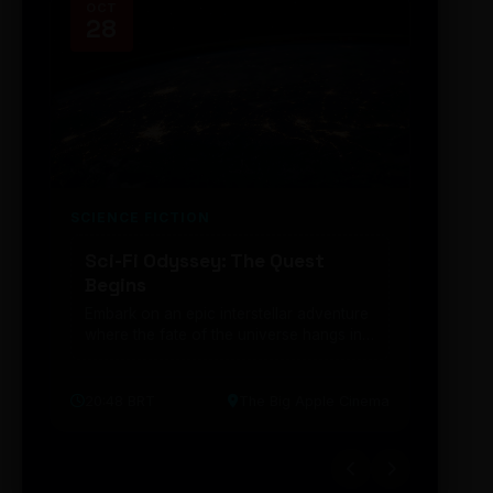
OCT
NOV
28
14
SCIENCE FICTION
FUTUR
Sci-Fi Odyssey: The Quest
Neon
Begins
203
Embark on an epic interstellar adventure
Explor
where the fate of the universe hangs in
cibern
the balance. Prepare to be transported...
intelig
20:48 BRT
The Big Apple Cinema
19:30 