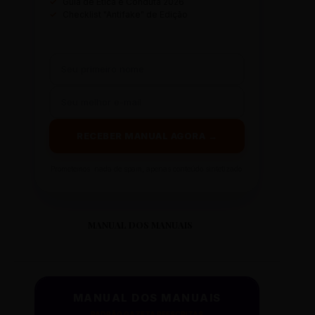
✓
Guia de Ética e Conduta 2026
✓
Checklist "Antifake" de Edição
RECEBER MANUAL AGORA →
Prometemos: nada de spam, apenas conteúdo sintetizado.
MANUAL DOS MANUAIS
MANUAL DOS MANUAIS
PADRÃO GAZETA REESCRITAS