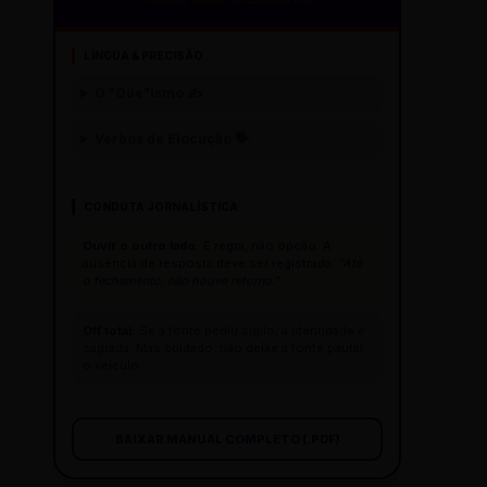
LÍNGUA & PRECISÃO
O "Que"ísmo ✍️
Verbos de Elocução 🗣️
CONDUTA JORNALÍSTICA
Ouvir o outro lado:
É regra, não opção. A
ausência de resposta deve ser registrada:
"Até
o fechamento, não houve retorno."
Off total:
Se a fonte pediu sigilo, a identidade é
sagrada. Mas cuidado: não deixe a fonte pautar
o veículo.
BAIXAR MANUAL COMPLETO (.PDF)