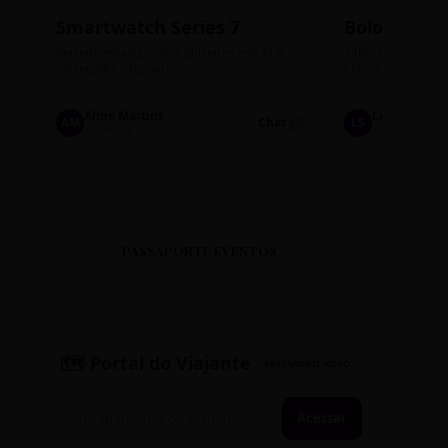
Smartwatch Series 7
Bolos de P
Perfeito estado, com 3 pulseiras extras e
Sabores: Ninho com
carregador original.
Encomendas até qu
Aline Martins
Lucas Silva
AM
Chat 💬
LS
Marketing
Suporte TI
PASSAPORTE EVENTOS
🗺️ Portal do Viajante
PASSAPORTE ATIVO
Acessar