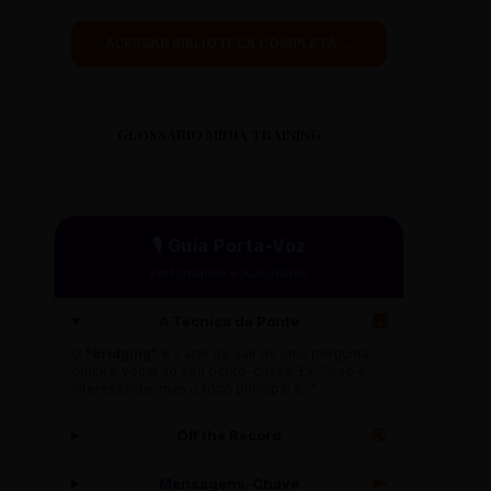
ACESSAR BIBLIOTECA COMPLETA →
GLOSSÁRIO MÍDIA TRAINING
🎙️ Guia Porta-Voz
Performance e Autoridade
A Técnica da Ponte
🌉
O
"Bridging"
é a arte de sair de uma pergunta
difícil e voltar ao seu ponto-chave. Ex: "Isso é
interessante, mas o foco principal é..."
Off the Record
🔇
Mensagens-Chave
🔑