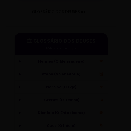
GLOSSÁRIO DOS DEUSES 01
🏛️ GLOSSÁRIO DOS DEUSES
Mitos e Etimologia
Hermes (O Mensageiro)
🪽
Atena (A Sabedoria)
🦉
Narciso (O Ego)
✨
Cronos (O Tempo)
⏳
Dionísio (O Entusiasmo)
🍇
Caos (O Início)
🌀