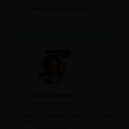
APRESENTAÇÃO DE NOVATOS
TECNOLOGIA
Ricardo Alves
Juli
Desenvolvedor Full Stack
Editora 
Focado em transformar linhas de
Acredito que
código em experiências incríveis
tem o poder de
para os usuários.
mudar 