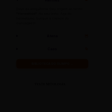
Hermes
🪽
Deus da eloquência. Deu origem ao termo
"Hermético"
. No seu texto, fuja do
hermetismo: busque a clareza do
mensageiro!
Atena
🦉
Caos
🌀
BIBLIOTECA DO OLIMPO →
TESTE MITOLOGIA