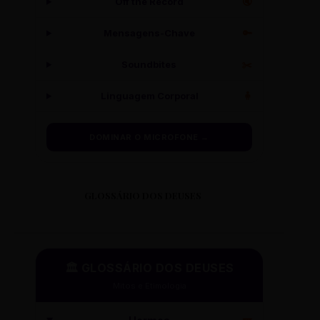
Off the Record
🔇
Mensagens-Chave
🔑
Soundbites
✂️
Linguagem Corporal
🧍
DOMINAR O MICROFONE →
GLOSSÁRIO DOS DEUSES
🏛️ GLOSSÁRIO DOS DEUSES
Mitos e Etimologia