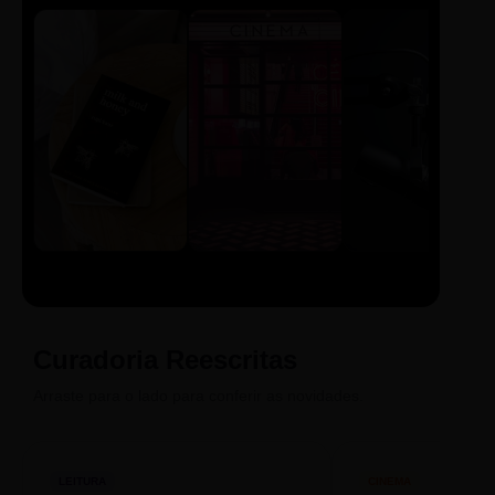
LIVRO
CINE
PODCAST
Sintetizado
Auto da
ECA Digital
Compadecida
Curadoria Reescritas
Arraste para o lado para conferir as novidades.
LEITURA
CINEMA