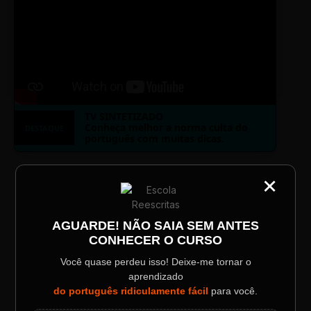
TV SINTETIZADO
Conheça melhor a norma culta do
DESTAQUE
português com muitas dicas.
×
CATEGORIA
LAYOUT PLAYER DOIS
Título do Painel
AGUARDE! NÃO SAIA SEM ANTES
CONHECER O CURSO
Descrição longa do evento.
Você quase perdeu isso! Deixe-me tornar o
aprendizado
ESCOLA REESCRITAS
Data / Horário
Localização
do português ridiculamente fácil
para você.
Sábado, 28 Out | 20:48
The Big Apple Cinema