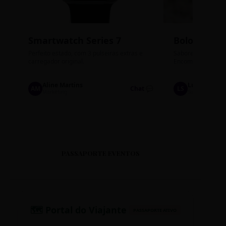
Smartwatch Series 7
Bolos de P
Perfeito estado, com 3 pulseiras extras e
Sabores: Ninho com
carregador original.
Encomendas até qu
Aline Martins
Lucas Silva
AM
Chat 💬
LS
Marketing
Suporte TI
PASSAPORTE EVENTOS
🗺️ Portal do Viajante
PASSAPORTE ATIVO