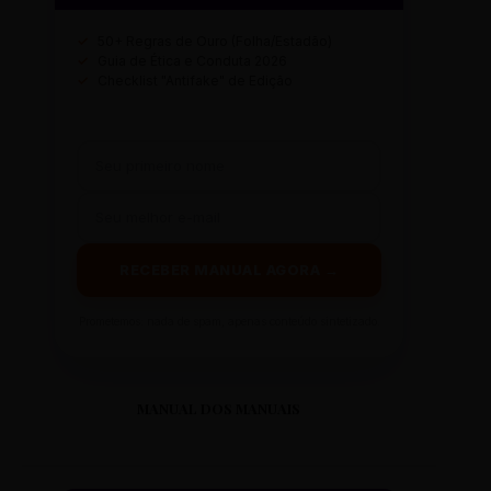
✓
50+ Regras de Ouro (Folha/Estadão)
✓
Guia de Ética e Conduta 2026
✓
Checklist "Antifake" de Edição
RECEBER MANUAL AGORA →
Prometemos: nada de spam, apenas conteúdo sintetizado.
MANUAL DOS MANUAIS