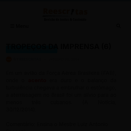
Menu
TROPEÇOS DA IMPRENSA (6)
TROPEÇOS DA IMPRENSA
BY
REESCRITAS
-
JANEIRO 06, 2014
Em um avião da Força Aérea Brasileira (FAB),
onde o
acento
era duro e o balanço da
turbulência chegava a embrulhar o estômago,
a aterrissagem no Brasil foi um alívio para ao
menos três cubanos. (A Notícia,
30/12/2014).
Comentário: Ensina o Mestre Luiz Antonio