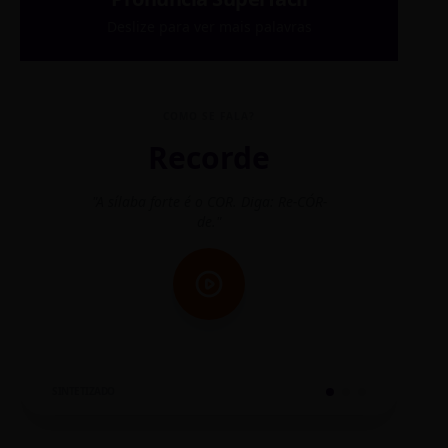
Deslize para ver mais palavras
COMO SE FALA?
Recorde
"A sílaba forte é o COR. Diga: Re-CÓR-
"O
de."
SINTETIZADO