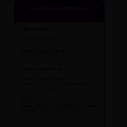
MANUAL DOS MANUAIS
PADRÃO GAZETA REESCRITAS
LÍNGUA & PRECISÃO
O "Que"ísmo ✍️
Verbos de Elocução 🗣️
CONDUTA JORNALÍSTICA
Ouvir o outro lado:
É regra, não opção. A
ausência de resposta deve ser registrada:
"Até
o fechamento, não houve retorno."
Off total:
Se a fonte pediu sigilo, a identidade é
sagrada. Mas cuidado: não deixe a fonte pautar
o veículo.