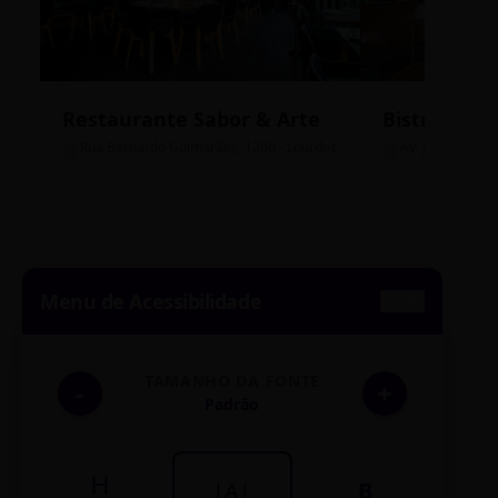
Restaurante Sabor & Arte
Bistrô Cent
Rua Bernardo Guimarães, 1200 - Lourdes
Av. João Pinheir
Menu de Acessibilidade
TAMANHO DA FONTE
-
+
Padrão
H
|A|
B