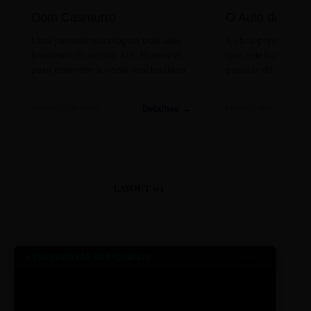
Dom Casmurro
O Auto da Com
Uma jornada psicológica pela elite
A obra-prima de A
brasileira do século XIX. Essencial
que celebra o folclo
para entender a ironia machadiana.
popular do nosso S
Detalhes →
Machado de Assis
Filme/Teatro
LAYOUT 03
● TRANSMISSÃO CORPORATIVA
ID: 2026-MINERAL