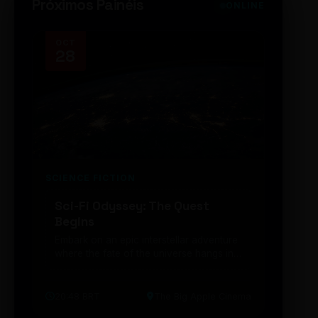
Próximos Painéis
ONLINE
OCT
NOV
28
14
SCIENCE FICTION
FUTUR
Sci-Fi Odyssey: The Quest
Neon
Begins
203
Embark on an epic interstellar adventure
Explor
where the fate of the universe hangs in
cibern
the balance. Prepare to be transported...
intelig
20:48 BRT
The Big Apple Cinema
19:30 