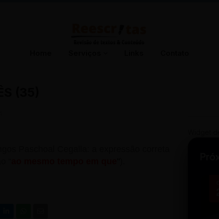
Home
Serviços
Links
Contato
S (35)
4
Widget d
gos Paschoal Cegalla: a expressão correta
Pró
ão “
ao mesmo tempo em que
"
).