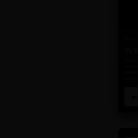
98% re
TV 
Domine
experi
prátic
comun
▶