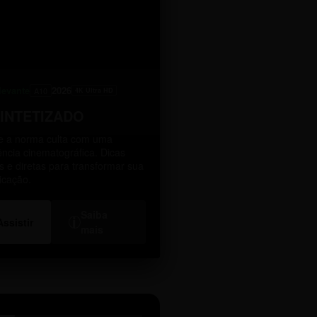
levante
2026
A10
4K Ultra HD
SINTETIZADO
 a norma culta com uma
ência cinematográfica. Dicas
as e diretas para transformar sua
icação.
Saiba
i
Assistir
mais