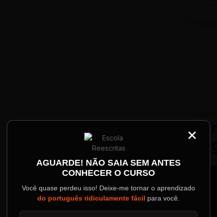
VANTA
Par
×
Re
Palestrantes Confir
AGUARDE! NÃO SAIA SEM ANTES
CONHECER O CURSO
ainel
Você quase perdeu isso! Deixe-me tornar o aprendizado
do português ridiculamente fácil
para você.
o evento.