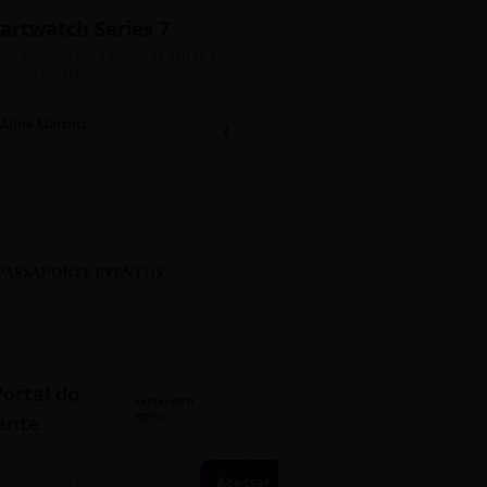
artwatch Series 7
Bolos de Pote G
ito estado, com 3 pulseiras extras e
Sabores: Ninho com Nutella 
gador original.
Encomendas até quinta!
Aline Martins
Lucas Silva
Chat 💬
LS
Marketing
Suporte TI
PASSAPORTE EVENTOS
Portal do
PASSAPORTE
ATIVO
ante
Acessar