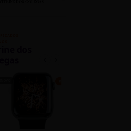
VITRINE DOS COLEGAS
IFICADOS
NOS
rine dos
egas
INOVO
CASEIRO
R$ 450