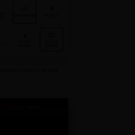
|A|
B
CAR
ESPAÇAMENTO
NEGRITO
LOS
CURSOR
GUIA DE
ASTE
GRANDE
LEITURA
RPORATIVA MODELO NETFLIX
ETIZADO+
Original