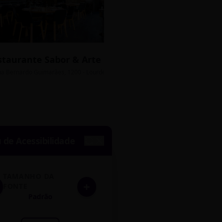
staurante Sabor & Arte
Bistrô Central
sso Grátis
ua Bernardo Guimarães, 1200 - Lourdes
Av. João Pinheiro, 450 - 
de Acessibilidade
TAMANHO DA
+
FONTE
Padrão