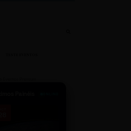
TESTE EVENTOS
e Eventos Premium
ximos Painéis
ONLINE
OCT
NOV
28
14