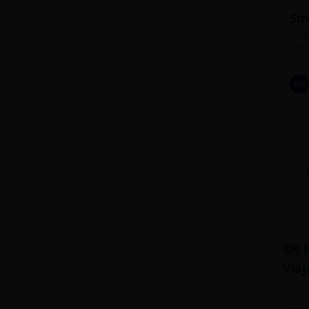
Sm
Perfe
carre
AM
🗺️ 
Viaj