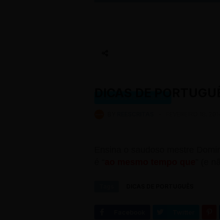
DICAS DE PORTUGUÊ
DICAS DE PORTUGUÊS
BY
REESCRITAS
-
FEVEREIRO 18, 201
Ensina o saudoso mestre Domin
é “
ao mesmo tempo que
” (e n
Tags
DICAS DE PORTUGUÊS