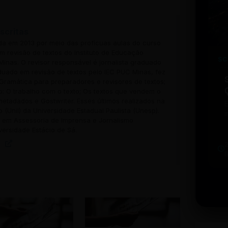
scritas
ada em 2013 por meio das profícuas aulas do curso
 revisão de textos do Instituto de Educação
SC
inas. O revisor responsável é jornalista graduado
uado em revisão de textos pelo IEC PUC Minas, fez
Gramática para preparadores e revisores de textos;
o: O trabalho com o texto; Os textos que vendem o
 metadados e Gostwriter. Esses últimos realizados na
o (Unil) da Universidade Estadual Paulista (Unesp).
i
em Assessoria de Imprensa e Jornalismo
w
versidade Estácio de Sá.
u
b
t