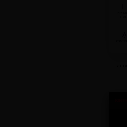
H
DESTA
TÍTU
CONTR
TV CO
SINT