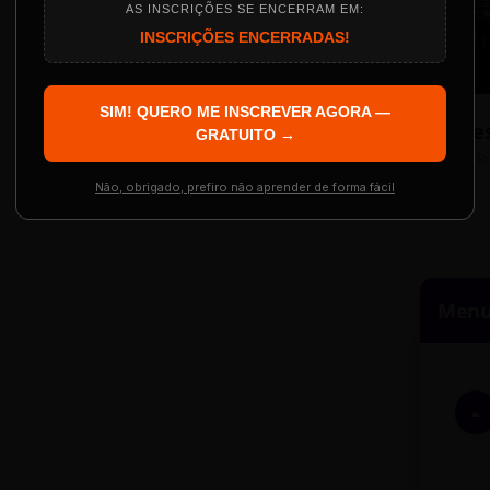
AS INSCRIÇÕES SE ENCERRAM EM:
INSCRIÇÕES ENCERRADAS!
Localização
The Big Apple Cinema
SIM! QUERO ME INSCREVER AGORA —
Re
 Evento
GRATUITO →
Resgatar Ingre
R
Não, obrigado, prefiro não aprender de forma fácil
Menu 
-