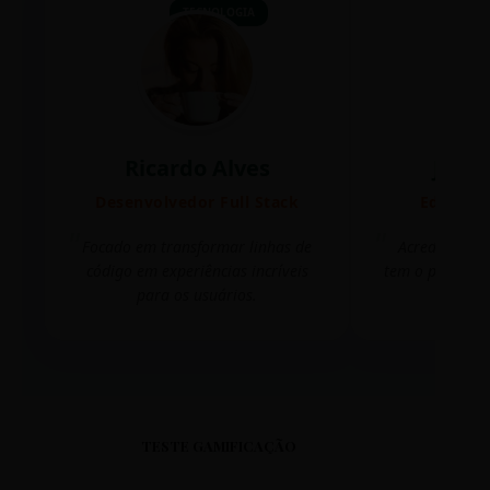
TECNOLOGIA
Ricardo Alves
Juli
Desenvolvedor Full Stack
Editora 
Focado em transformar linhas de
Acredito que
código em experiências incríveis
tem o poder de
para os usuários.
mudar 
TESTE GAMIFICAÇÃO