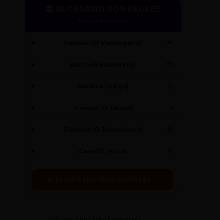
🏛️ GLOSSÁRIO DOS DEUSES
Mitos e Etimologia
Hermes (O Mensageiro)
🪽
Atena (A Sabedoria)
🦉
Narciso (O Ego)
✨
Cronos (O Tempo)
⏳
Dionísio (O Entusiasmo)
🍇
Caos (O Início)
🌀
ACESSAR BIBLIOTECA COMPLETA →