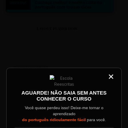
Conheça melhor a norma culta do
DESTAQUE
português com muitas dicas.
LAYOUT PLAYER DOIS
ESCOLA REESCRITAS
×
CATEGORIA
Aula: Português Superfácil
Título do Painel
AGUARDE! NÃO SAIA SEM ANTES
00:00
00:00
CONHECER O CURSO
Descrição longa do evento.
Você quase perdeu isso! Deixe-me tornar o
aprendizado
Data / Horário
Localização
do português ridiculamente fácil
para você.
Sábado, 28 Out | 20:48
The Big Apple Cinema