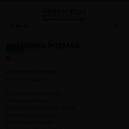
Menu
MELHORES POEMAS
POEMA
BY
REESCRITAS
-
FEVEREIRO 28, 2014
A Ponte dos Sonhos
(Fernando Sabino)
Façamos da interrupção
um caminho novo.
Da queda um passo de dança,
do medo uma escada,
do sonho uma ponte,