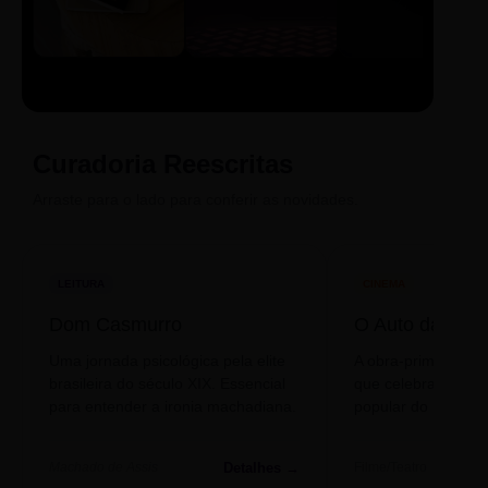
LIVRO
CINE
PODCAST
Sintetizado
Auto da
ECA Digital
Compadecida
Curadoria Reescritas
Arraste para o lado para conferir as novidades.
LEITURA
CINEMA
Dom Casmurro
O Auto da Com
Uma jornada psicológica pela elite
A obra-prima de A
brasileira do século XIX. Essencial
que celebra o folclo
para entender a ironia machadiana.
popular do nosso S
Detalhes →
Machado de Assis
Filme/Teatro