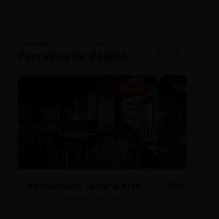
VANTAGENS EXCLUSIVAS
Parceiros da Região
5% OFF
Restaurante Sabor & Arte
Bistrô Cent
Rua Bernardo Guimarães, 1200 - Lourdes
Av. João Pinheir