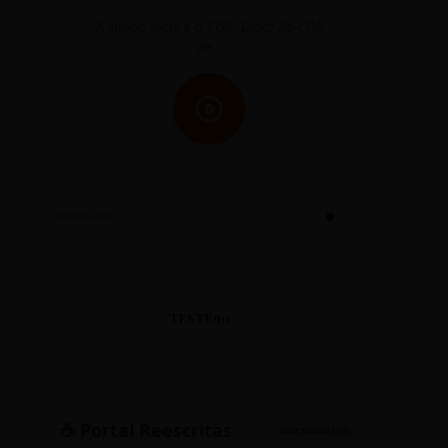
"A sílaba forte é o COR. Diga: Re-CÓR-
"O
de."
SINTETIZADO
TESTE90
☕ Portal Reescritas
SINCRONIZADO