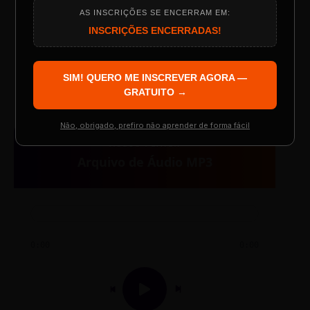
AS INSCRIÇÕES SE ENCERRAM EM:
Programação do Evento
INSCRIÇÕES ENCERRADAS!
TESTE NOVO PLAYER
SIM! QUERO ME INSCREVER AGORA —
Palestrantes Confirmados
GRATUITO →
Não, obrigado, prefiro não aprender de forma fácil
AUDIO PLAYER
Resgatar Ingresso Grátis
Arquivo de Áudio MP3
0:00
0:00