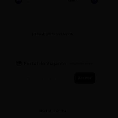
AM
Chat 💬
LS
Marketing
Suporte TI
PASSAPORTE EVENTOS
🗺️ Portal do Viajante
PASSAPORTE ATIVO
Acessar
RESTAURANTES