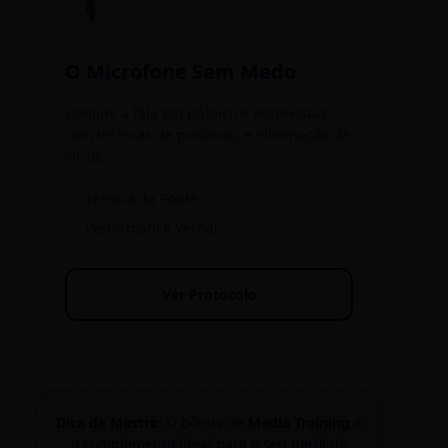
🎙️
O Microfone Sem Medo
Domine a fala em público e entrevistas
com técnicas de porta-voz e eliminação de
vícios.
✓
Técnica da Ponte
✓
Performance Verbal
Ver Protocolo
Dica de Mestre:
O bônus de
Media Training
é
o complemento ideal para o seu perfil de