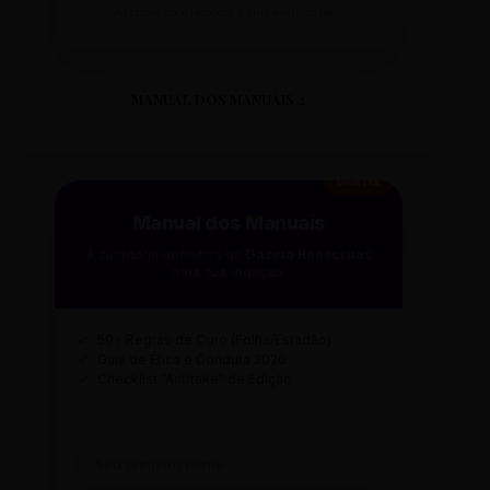
Ao clicar, você receberá o guia em instantes.
MANUAL DOS MANUAIS 2
GRÁTIS
Manual dos Manuais
A curadoria definitiva da
Gazeta Reescritas
para sua redação.
✓
50+ Regras de Ouro (Folha/Estadão)
✓
Guia de Ética e Conduta 2026
✓
Checklist "Antifake" de Edição