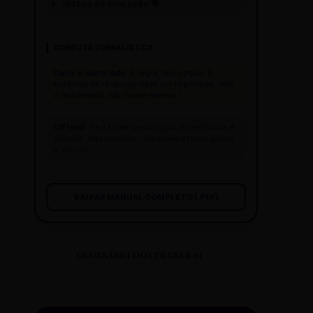
Verbos de Elocução 🗣️
CONDUTA JORNALÍSTICA
Ouvir o outro lado:
É regra, não opção. A
ausência de resposta deve ser registrada:
"Até
o fechamento, não houve retorno."
Off total:
Se a fonte pediu sigilo, a identidade é
sagrada. Mas cuidado: não deixe a fonte pautar
o veículo.
BAIXAR MANUAL COMPLETO (.PDF)
GLOSSÁRIO DOS DEUSES 01