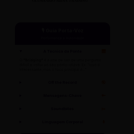
GLOSSÁRIO MÍDIA TRAINING
🎙️ Guia Porta-Voz
Performance e Autoridade
A Técnica da Ponte
🌉
O
"Bridging"
é a arte de sair de uma pergunta
difícil e voltar ao seu ponto-chave. Ex: "Isso é
interessante, mas o foco principal é..."
Off the Record
🔇
Mensagens-Chave
🔑
Soundbites
✂️
Linguagem Corporal
🧍