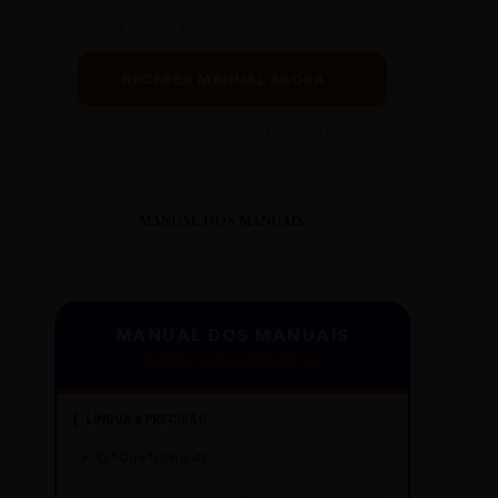
RECEBER MANUAL AGORA →
Prometemos: nada de spam, apenas conteúdo sintetizado.
MANUAL DOS MANUAIS
MANUAL DOS MANUAIS
PADRÃO GAZETA REESCRITAS
LÍNGUA & PRECISÃO
O "Que"ísmo ✍️