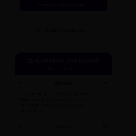
DOMINAR O MICROFONE →
GLOSSÁRIO DOS DEUSES
🏛️ GLOSSÁRIO DOS DEUSES
Mitos e Etimologia
Hermes
🪽
Deus da eloquência. Deu origem ao termo
"Hermético"
. No seu texto, fuja do
hermetismo: busque a clareza do
mensageiro!
Atena
🦉