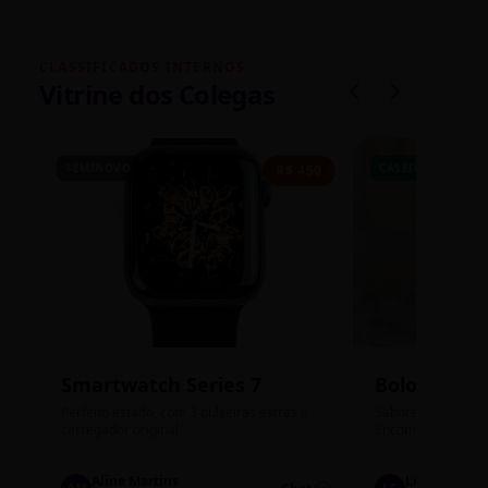
CLASSIFICADOS INTERNOS
Vitrine dos Colegas
SEMINOVO
CASEIRO
R$ 450
Smartwatch Series 7
Bolos de P
Perfeito estado, com 3 pulseiras extras e
Sabores: Ninho com
carregador original.
Encomendas até qu
Aline Martins
Lucas Silva