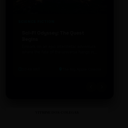
SCIENCE FICTION
FUTUR
Sci-Fi Odyssey: The Quest
Neon
Begins
203
Embark on an epic interstellar adventure
Explor
where the fate of the universe hangs in
cibern
the balance. Prepare to be transported...
intelig
20:48 BRT
The Big Apple Cinema
19:30 
VITRINE DOS COLEGAS