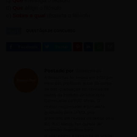
c)
Que
investiga o filósofo
d)
Que
aflige o filósofo
e)
Sobre a qual
disserta o filósofo
Tags
QUESTÕES DE CONCURSO
Postado por
Reescritas
A Reescritas foi criada em 2013 por
meio das profícuas aulas do curso
de pós-graduação em revisão de
textos do Instituto de Educação
Continuada da PUC Minas. O
revisor responsável é jornalista
graduado pela UFMG, pós-
graduado em revisão de textos pelo
IEC PUC Minas, fez cursos de
extensão Gramática para
preparadores e revisores de textos;