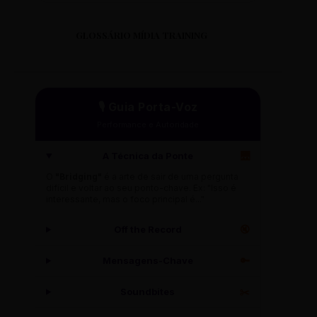
GLOSSÁRIO MÍDIA TRAINING
🎙️ Guia Porta-Voz
Performance e Autoridade
A Técnica da Ponte
🌉
O
"Bridging"
é a arte de sair de uma pergunta
difícil e voltar ao seu ponto-chave. Ex: "Isso é
interessante, mas o foco principal é..."
Off the Record
🔇
Mensagens-Chave
🔑
Soundbites
✂️