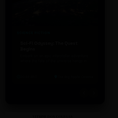
SCIENCE FICTION
FUTUR
Sci-Fi Odyssey: The Quest
Neon
Begins
203
Embark on an epic interstellar adventure
Explor
where the fate of the universe hangs in
cibern
the balance. Prepare to be transported...
intelig
20:48 BRT
The Big Apple Cinema
19:30 
VITRINE DOS COLEGAS