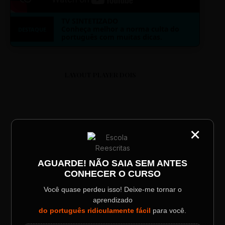
TV SINTETIZADO
Conheça melhor a norma culta do
DESTAQUE
português com muitas dicas.
LAYOUT PLAYER DOIS
×
CATEGORIA
Título do Painel
ESCOLA REESCRITAS
AGUARDE! NÃO SAIA SEM ANTES
Aula: Português Superfácil
CONHECER O CURSO
Descrição longa do evento.
Você quase perdeu isso! Deixe-me tornar o
00:00
00:00
aprendizado
Data / Horário
Localização
do português ridiculamente fácil
para você.
Sábado, 28 Out | 20:48
The Big Apple Cinema