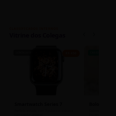
CLASSIFICADOS INTERNOS
Vitrine dos Colegas
SEMINOVO
CASEIRO
R$ 450
Smartwatch Series 7
Bolos de P
Perfeito estado, com 3 pulseiras extras e
Sabores: Ninho com
carregador original.
Encomendas até qu