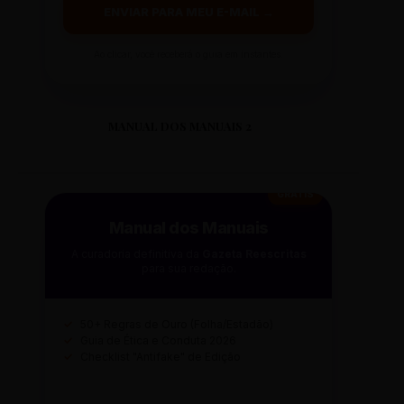
ENVIAR PARA MEU E-MAIL →
Ao clicar, você receberá o guia em instantes.
MANUAL DOS MANUAIS 2
GRÁTIS
Manual dos Manuais
A curadoria definitiva da
Gazeta Reescritas
para sua redação.
✓
50+ Regras de Ouro (Folha/Estadão)
✓
Guia de Ética e Conduta 2026
✓
Checklist "Antifake" de Edição