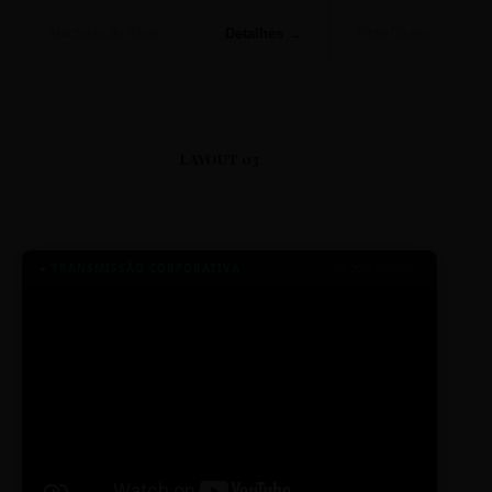
Detalhes →
Machado de Assis
Filme/Teatro
LAYOUT 03
● TRANSMISSÃO CORPORATIVA
ID: 2026-MINERAL