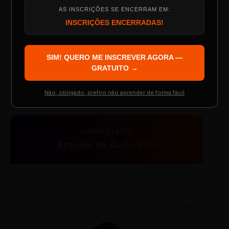
AS INSCRIÇÕES SE ENCERRAM EM:
Programação do Evento
INSCRIÇÕES ENCERRADAS!
SIM! QUERO ME INSCREVER AGORA —
TESTE NOVO PLAYER
Palestrantes Confirmados
GRATUITO →
Não, obrigado, prefiro não aprender de forma fácil
Resgatar Ingresso Grátis
AUDIO PLAYER
Arquivo de Áudio MP3
0:00
0:00