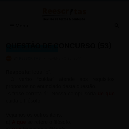
Menu
QUESTÃO DE CONCURSO (53)
QUESTÕES DE CONCURSO
BY
REESCRITAS
-
FEVEREIRO 26, 2014
Resposta:
letra “b”.
O verbo “cuidar” atende aos requisitos
propostos no enunciado desta questão.
A frase correta é: Nessa compulsória
de que
cuida o filósofo.
Vejamos os outros itens:
a)
A que
se refere o filósofo.