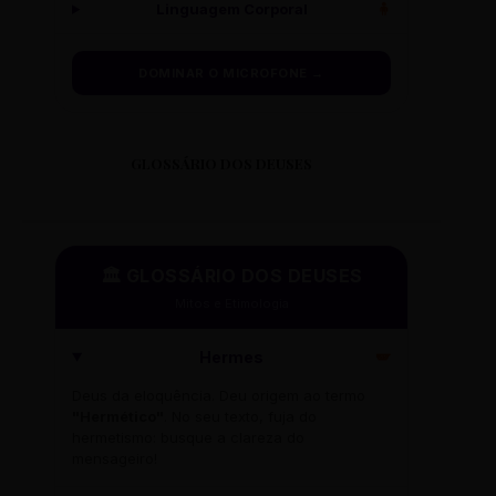
Linguagem Corporal
🧍
DOMINAR O MICROFONE →
GLOSSÁRIO DOS DEUSES
🏛️ GLOSSÁRIO DOS DEUSES
Mitos e Etimologia
Hermes
🪽
Deus da eloquência. Deu origem ao termo
"Hermético"
. No seu texto, fuja do
hermetismo: busque a clareza do
mensageiro!