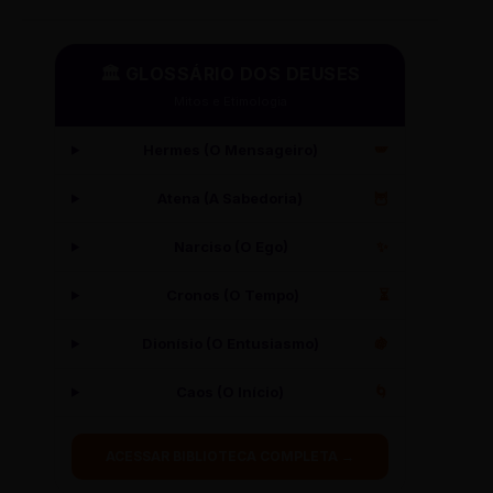
🏛️ GLOSSÁRIO DOS DEUSES
Mitos e Etimologia
Hermes (O Mensageiro)
🪽
Atena (A Sabedoria)
🦉
Narciso (O Ego)
✨
Cronos (O Tempo)
⏳
Dionísio (O Entusiasmo)
🍇
Caos (O Início)
🌀
ACESSAR BIBLIOTECA COMPLETA →