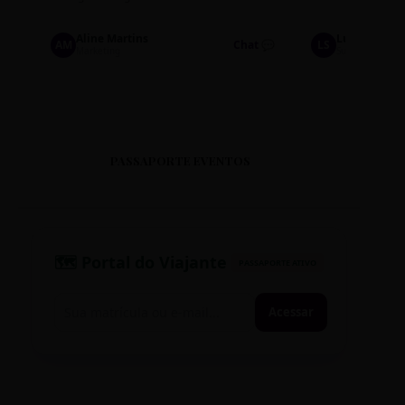
Aline Martins
Lucas Silva
AM
Chat 💬
LS
Marketing
Suporte TI
PASSAPORTE EVENTOS
🗺️ Portal do Viajante
PASSAPORTE ATIVO
Acessar