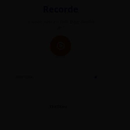
Recorde
"A sílaba forte é o COR. Diga: Re-CÓR-
"O
de."
SINTETIZADO
TESTE90