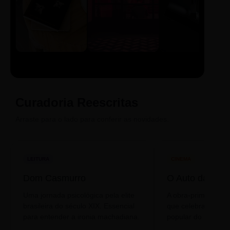
LIVRO
CINE
PODCAST
Sintetizado
Auto da
ECA Digital
Compadecida
Curadoria Reescritas
Arraste para o lado para conferir as novidades.
LEITURA
CINEMA
Dom Casmurro
O Auto da Com
Uma jornada psicológica pela elite
A obra-prima de A
brasileira do século XIX. Essencial
que celebra o folclo
para entender a ironia machadiana.
popular do nosso S