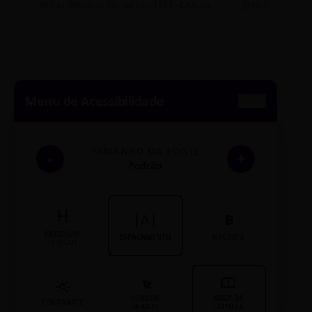
Rua Bernardo Guimarães, 1200 - Lourdes
Av. João Pinheir
Menu de Acessibilidade
TAMANHO DA FONTE
-
+
Padrão
H
|A|
B
DESTACAR
ESPAÇAMENTO
NEGRITO
TÍTULOS
CURSOR
GUIA DE
CONTRASTE
GRANDE
LEITURA