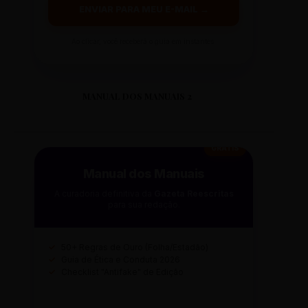
ENVIAR PARA MEU E-MAIL →
Ao clicar, você receberá o guia em instantes.
MANUAL DOS MANUAIS 2
GRÁTIS
Manual dos Manuais
A curadoria definitiva da
Gazeta Reescritas
para sua redação.
✓
50+ Regras de Ouro (Folha/Estadão)
✓
Guia de Ética e Conduta 2026
✓
Checklist "Antifake" de Edição