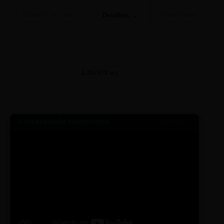
Detalhes →
Machado de Assis
Filme/Teatro
LAYOUT 03
● TRANSMISSÃO CORPORATIVA
ID: 2026-MINERAL