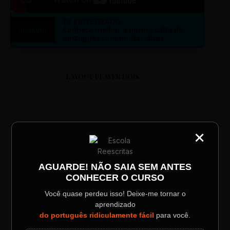
TV SINTETIZADO
Conheça melhor a norma culta do
DESTAQUE
português com muitas dicas.
LAYOUT PLAYER DOIS
×
CATEGORIA
Título do Painel
ESCOLA REESCRITAS
AGUARDE! NÃO SAIA SEM ANTES
Aula: Português Superfácil
CONHECER O CURSO
Descrição longa do evento.
Você quase perdeu isso! Deixe-me tornar o
00:00
00:00
aprendizado
Data / Horário
Localização
do português ridiculamente fácil
para você.
Sábado, 28 Out | 20:48
The Big Apple Cinema