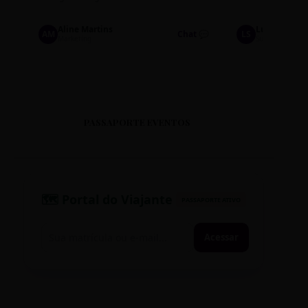
Aline Martins
Lucas Silva
AM
Chat 💬
LS
Marketing
Suporte TI
PASSAPORTE EVENTOS
🗺️ Portal do Viajante
PASSAPORTE ATIVO
Acessar