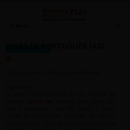
Menu
DICAS DE PORTUGUÊS (43)
DICAS DE PORTUGUÊS
BY
REESCRITAS
-
MARÇO 10, 2014
Ensina o mestre Salomão Serebrenick:
Trata-se
–
O verbo fica invariável na 3º pessoa do
singular (
trata-se
), mesmo nos casos em
que o substantivo que lhe segue é plural
regido de preposição. O sujeito da frase é
indeterminado. Diga-se, portanto, trata-se de