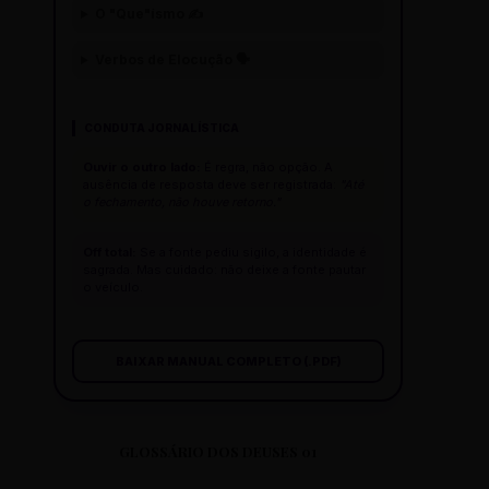
O "Que"ísmo ✍️
Verbos de Elocução 🗣️
CONDUTA JORNALÍSTICA
Ouvir o outro lado:
É regra, não opção. A
ausência de resposta deve ser registrada:
"Até
o fechamento, não houve retorno."
Off total:
Se a fonte pediu sigilo, a identidade é
sagrada. Mas cuidado: não deixe a fonte pautar
o veículo.
BAIXAR MANUAL COMPLETO (.PDF)
GLOSSÁRIO DOS DEUSES 01