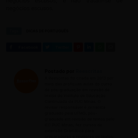
negócios escusos, e não tratam-se de
negócios escusos.
Tags
DICAS DE PORTUGUÊS
Postado por
Reescritas
A Reescritas foi criada em 2013 por
meio das profícuas aulas do curso
de pós-graduação em revisão de
textos do Instituto de Educação
Continuada da PUC Minas. O
revisor responsável é jornalista
graduado pela UFMG, pós-
graduado em revisão de textos pelo
IEC PUC Minas, fez cursos de
extensão Gramática para
preparadores e revisores de textos;