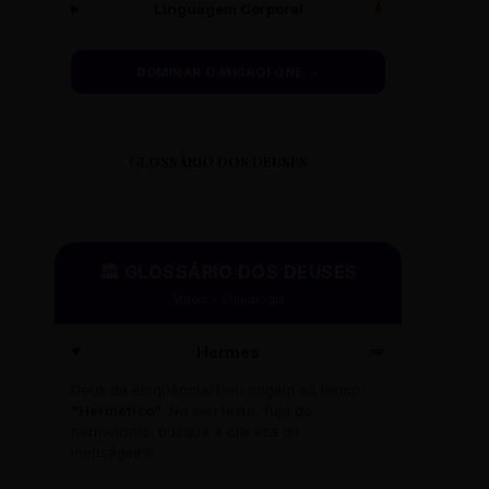
Linguagem Corporal
🧍
DOMINAR O MICROFONE →
GLOSSÁRIO DOS DEUSES
🏛️ GLOSSÁRIO DOS DEUSES
Mitos e Etimologia
Hermes
🪽
Deus da eloquência. Deu origem ao termo
"Hermético"
. No seu texto, fuja do
hermetismo: busque a clareza do
mensageiro!