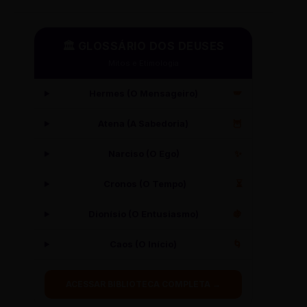
🏛️ GLOSSÁRIO DOS DEUSES
Mitos e Etimologia
Hermes (O Mensageiro)
🪽
Atena (A Sabedoria)
🦉
Narciso (O Ego)
✨
Cronos (O Tempo)
⏳
Dionísio (O Entusiasmo)
🍇
Caos (O Início)
🌀
ACESSAR BIBLIOTECA COMPLETA →