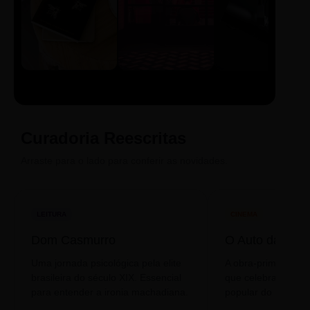
LIVRO
CINE
PODCAST
Sintetizado
Auto da
ECA Digital
Compadecida
Curadoria Reescritas
Arraste para o lado para conferir as novidades.
LEITURA
CINEMA
Dom Casmurro
O Auto da Com
Uma jornada psicológica pela elite
A obra-prima de A
brasileira do século XIX. Essencial
que celebra o folclo
para entender a ironia machadiana.
popular do nosso S