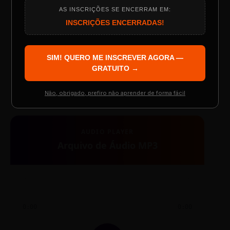
AS INSCRIÇÕES SE ENCERRAM EM:
Programação do Evento
INSCRIÇÕES ENCERRADAS!
SIM! QUERO ME INSCREVER AGORA —
TESTE NOVO PLAYER
Palestrantes Confirmados
GRATUITO →
Não, obrigado, prefiro não aprender de forma fácil
Resgatar Ingresso Grátis
AUDIO PLAYER
Arquivo de Áudio MP3
0:00
0:00