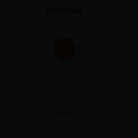
Recorde
"A sílaba forte é o COR. Diga: Re-CÓR-
"O
de."
SINTETIZADO
TESTE90