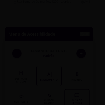
Rua Bernardo Guimarães, 1200 - Lourdes
Av. João Pinheir
Menu de Acessibilidade
TAMANHO DA FONTE
-
+
Padrão
H
|A|
B
DESTACAR
ESPAÇAMENTO
NEGRITO
TÍTULOS
CURSOR
GUIA DE
CONTRASTE
GRANDE
LEITURA