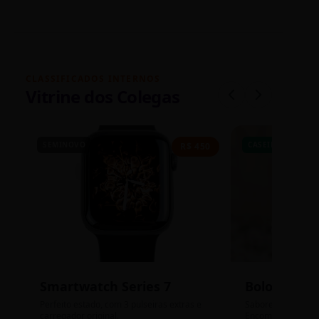
CLASSIFICADOS INTERNOS
Vitrine dos Colegas
SEMINOVO
CASEIRO
R$ 450
Smartwatch Series 7
Bolos de P
Perfeito estado, com 3 pulseiras extras e
Sabores: Ninho com
carregador original.
Encomendas até qu