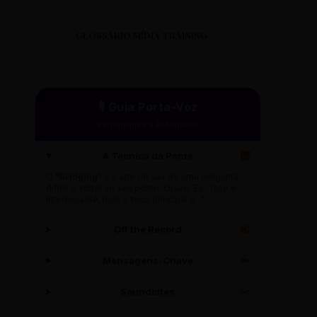
GLOSSÁRIO MÍDIA TRAINING
🎙️ Guia Porta-Voz
Performance e Autoridade
A Técnica da Ponte
🌉
O
"Bridging"
é a arte de sair de uma pergunta
difícil e voltar ao seu ponto-chave. Ex: "Isso é
interessante, mas o foco principal é..."
Off the Record
🔇
Mensagens-Chave
🔑
Soundbites
✂️