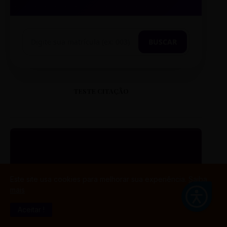
BUSCAR
TESTE CITAÇÃO
“
Este site usa cookies para melhorar sua experiência.
Saiba
mais
ESTE É UM EXEMPLO DE
CITAÇÃO EM CAIXA ALTA
Aceitar !
PARA O SEU PORTAL.