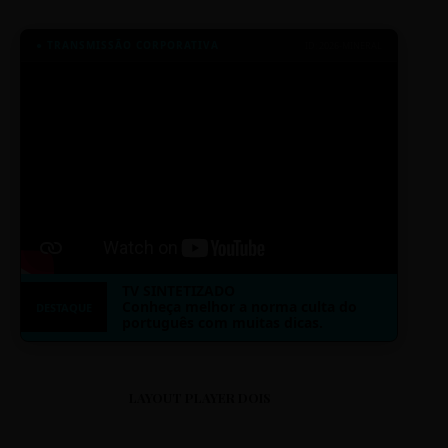
● TRANSMISSÃO CORPORATIVA
ID: 2026-MINERAL
TV SINTETIZADO
Conheça melhor a norma culta do
DESTAQUE
português com muitas dicas.
LAYOUT PLAYER DOIS