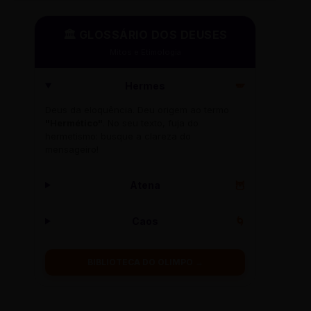
🏛️ GLOSSÁRIO DOS DEUSES
Mitos e Etimologia
Hermes
🪽
Deus da eloquência. Deu origem ao termo
"Hermético"
. No seu texto, fuja do
hermetismo: busque a clareza do
mensageiro!
Atena
🦉
Caos
🌀
BIBLIOTECA DO OLIMPO →