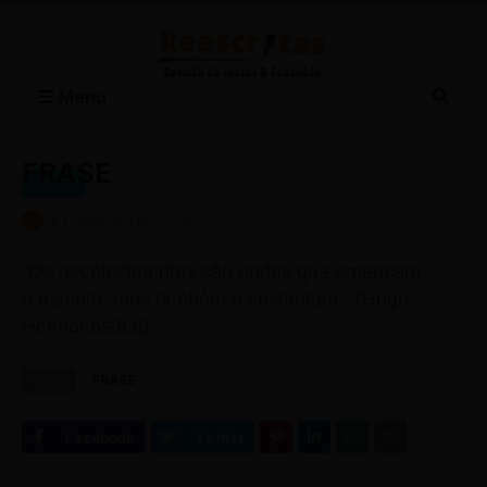
Menu
FRASE
FRASE
BY
REESCRITAS
-
MARÇO 25, 2014
“Os acontecimentos são ondas que ameaçam
o espírito, mas também o sustentam.” (Hugo
Hofmannsthal).
Tags
FRASE