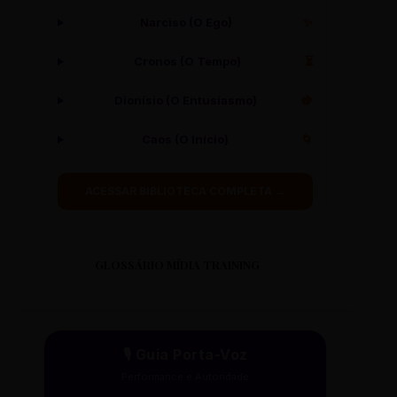
Narciso (O Ego)
✨
Cronos (O Tempo)
⏳
Dionísio (O Entusiasmo)
🍇
Caos (O Início)
🌀
ACESSAR BIBLIOTECA COMPLETA →
GLOSSÁRIO MÍDIA TRAINING
🎙️ Guia Porta-Voz
Performance e Autoridade