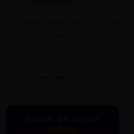
Ricardo Alves
Juli
Desenvolvedor Full Stack
Editora 
Focado em transformar linhas de
Acredito que
código em experiências incríveis
tem o poder de
para os usuários.
mudar 
TESTE GAMIFICAÇÃO
PORTAL DO ALUNO
SINTETIZADO