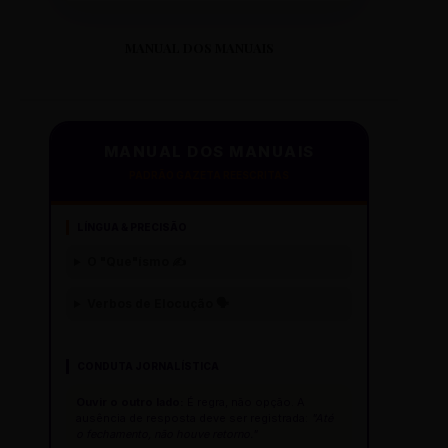
MANUAL DOS MANUAIS
MANUAL DOS MANUAIS
PADRÃO GAZETA REESCRITAS
LÍNGUA & PRECISÃO
O "Que"ísmo ✍️
Verbos de Elocução 🗣️
CONDUTA JORNALÍSTICA
Ouvir o outro lado:
É regra, não opção. A
ausência de resposta deve ser registrada:
"Até
o fechamento, não houve retorno."