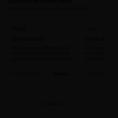
Curadoria Reescritas
Arraste para o lado para conferir as novidades.
LEITURA
CINEMA
Dom Casmurro
O Auto da Com
Uma jornada psicológica pela elite
A obra-prima de A
brasileira do século XIX. Essencial
que celebra o folclo
para entender a ironia machadiana.
popular do nosso S
Detalhes →
Machado de Assis
Filme/Teatro
LAYOUT 03