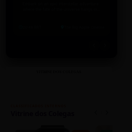
Embark on an epic interstellar adventure
Explor
where the fate of the universe hangs in
cibern
the balance. Prepare to be transported...
intelig
20:48 BRT
The Big Apple Cinema
19:30 
VITRINE DOS COLEGAS
CLASSIFICADOS INTERNOS
Vitrine dos Colegas