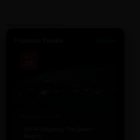
Widget de Eventos Premium
Próximos Painéis
ONLINE
OCT
NOV
28
14
SCIENCE FICTION
FUTUR
Sci-Fi Odyssey: The Quest
Neon
Begins
203