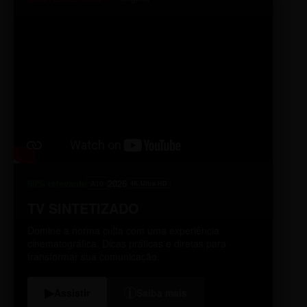
98% relevante
2026
A10
4K Ultra HD
TV SINTETIZADO
Domine a norma culta com uma experiência
cinematográfica. Dicas práticas e diretas para
transformar sua comunicação.
i
▶
Assistir
Saiba mais