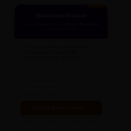
GRÁTIS
Manual dos Manuais
A curadoria definitiva da
Gazeta Reescritas
para sua redação.
✓
50+ Regras de Ouro (Folha/Estadão)
✓
Guia de Ética e Conduta 2026
✓
Checklist "Antifake" de Edição
RECEBER MANUAL AGORA →
Prometemos: nada de spam, apenas conteúdo sintetizado.