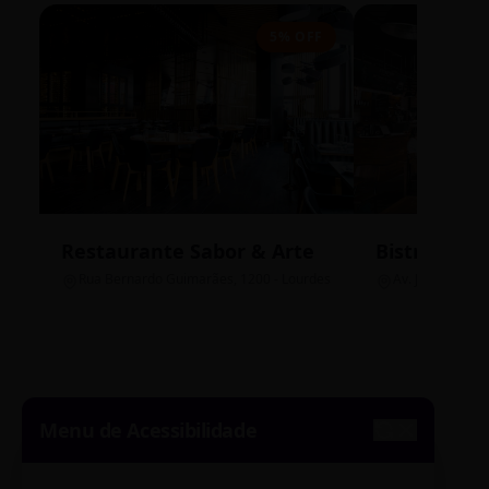
5% OFF
Restaurante Sabor & Arte
Bistrô Cent
Rua Bernardo Guimarães, 1200 - Lourdes
Av. João Pinheir
Menu de Acessibilidade