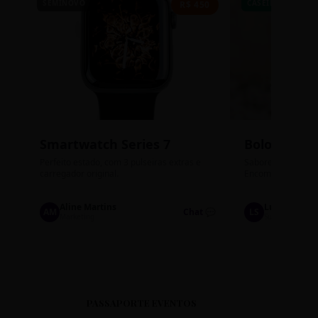
SEMINOVO
CASEIRO
R$ 450
Smartwatch Series 7
Bolos de P
Perfeito estado, com 3 pulseiras extras e
Sabores: Ninho com
carregador original.
Encomendas até qu
Aline Martins
Lucas Silva
AM
Chat 💬
LS
Marketing
Suporte TI
PASSAPORTE EVENTOS