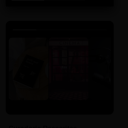
LIVRO
CINE
PODCAST
Sintetizado
Auto da
ECA Digital
Compadecida