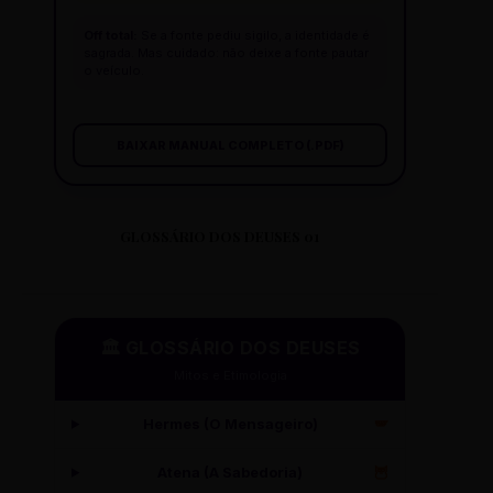
Off total:
Se a fonte pediu sigilo, a identidade é
sagrada. Mas cuidado: não deixe a fonte pautar
o veículo.
BAIXAR MANUAL COMPLETO (.PDF)
GLOSSÁRIO DOS DEUSES 01
🏛️ GLOSSÁRIO DOS DEUSES
Mitos e Etimologia
Hermes (O Mensageiro)
🪽
Atena (A Sabedoria)
🦉