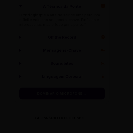
A Técnica da Ponte
🌉
O
"Bridging"
é a arte de sair de uma pergunta
difícil e voltar ao seu ponto-chave. Ex: "Isso é
interessante, mas o foco principal é..."
Off the Record
🔇
Mensagens-Chave
🔑
Soundbites
✂️
Linguagem Corporal
🧍
DOMINAR O MICROFONE →
GLOSSÁRIO DOS DEUSES