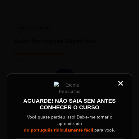
ESCOLA REESCRITAS
Aula: Português Superfácil
00:00
00:00
×
CATEGORIA
Título do Painel
AGUARDE! NÃO SAIA SEM ANTES
CONHECER O CURSO
Descrição longa do evento.
Você quase perdeu isso! Deixe-me tornar o
TESTE NOVO PLAYER
aprendizado
Data / Horário
Localização
do português ridiculamente fácil
para você.
Sábado, 28 Out | 20:48
The Big Apple Cinema