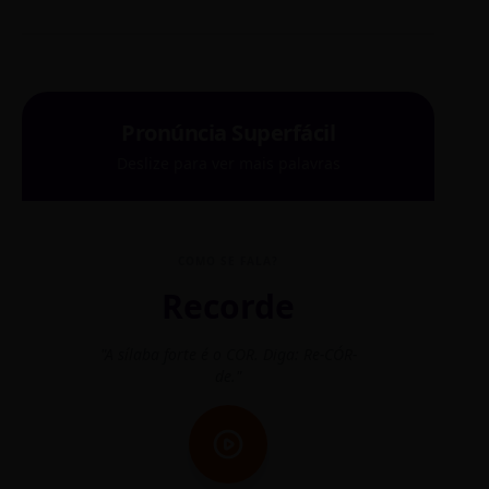
Pronúncia Superfácil
Deslize para ver mais palavras
COMO SE FALA?
Recorde
"A sílaba forte é o COR. Diga: Re-CÓR-
"O
de."