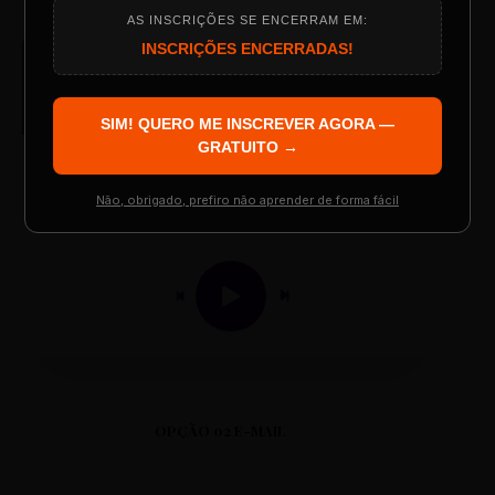
AS INSCRIÇÕES SE ENCERRAM EM:
Programação do Evento
INSCRIÇÕES ENCERRADAS!
AUDIO PLAYER
Arquivo de Áudio MP3
SIM! QUERO ME INSCREVER AGORA —
Palestrantes Confirmados
GRATUITO →
Não, obrigado, prefiro não aprender de forma fácil
0:00
0:00
Resgatar Ingresso Grátis
OPÇÃO 02 E-MAIL