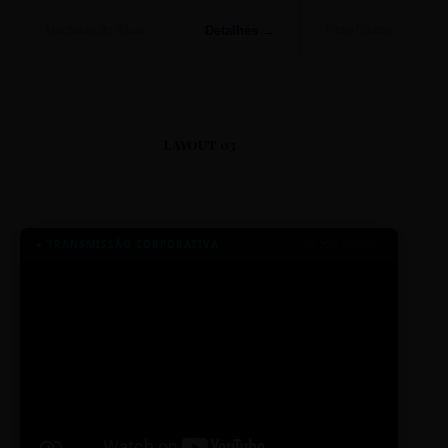
Detalhes →
Machado de Assis
Filme/Teatro
LAYOUT 03
● TRANSMISSÃO CORPORATIVA
ID: 2026-MINERAL