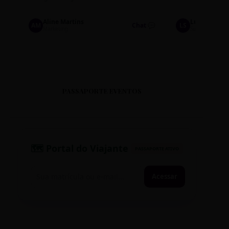
Aline Martins
Lucas Silva
AM
Chat 💬
LS
Marketing
Suporte TI
PASSAPORTE EVENTOS
🗺️ Portal do Viajante
PASSAPORTE ATIVO
Acessar