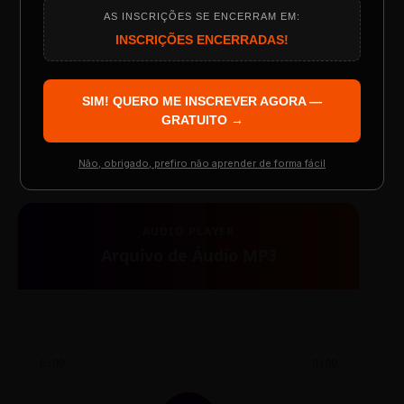
AS INSCRIÇÕES SE ENCERRAM EM:
Programação do Evento
INSCRIÇÕES ENCERRADAS!
SIM! QUERO ME INSCREVER AGORA —
TESTE NOVO PLAYER
Palestrantes Confirmados
GRATUITO →
Não, obrigado, prefiro não aprender de forma fácil
Resgatar Ingresso Grátis
AUDIO PLAYER
Arquivo de Áudio MP3
0:00
0:00