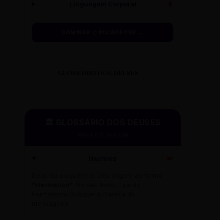
Linguagem Corporal
🧍
DOMINAR O MICROFONE →
GLOSSÁRIO DOS DEUSES
🏛️ GLOSSÁRIO DOS DEUSES
Mitos e Etimologia
Hermes
🪽
Deus da eloquência. Deu origem ao termo
"Hermético"
. No seu texto, fuja do
hermetismo: busque a clareza do
mensageiro!