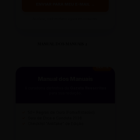
ENVIAR PARA MEU E-MAIL →
Ao clicar, você receberá o guia em instantes.
MANUAL DOS MANUAIS 2
GRÁTIS
Manual dos Manuais
A curadoria definitiva da
Gazeta Reescritas
para sua redação.
✓
50+ Regras de Ouro (Folha/Estadão)
✓
Guia de Ética e Conduta 2026
✓
Checklist "Antifake" de Edição