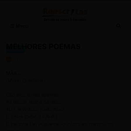
Menu
MELHORES POEMAS
POEMA
BY
REESCRITAS
-
MARÇO 25, 2014
MÃE...
(Mario Quintana)
São três letras apenas,
As desse nome bendito:
Três letrinhas, nada mais...
E nelas cabe o infinito
E palavra tão pequena -confessam mesmo os