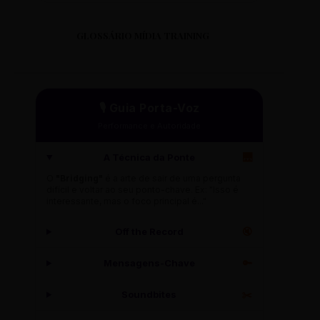
GLOSSÁRIO MÍDIA TRAINING
🎙️ Guia Porta-Voz
Performance e Autoridade
A Técnica da Ponte
🌉
O
"Bridging"
é a arte de sair de uma pergunta
difícil e voltar ao seu ponto-chave. Ex: "Isso é
interessante, mas o foco principal é..."
Off the Record
🔇
Mensagens-Chave
🔑
Soundbites
✂️