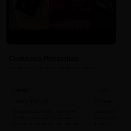
LIVRO
CINE
PODCAST
Sintetizado
Auto da
ECA Digital
Compadecida
Curadoria Reescritas
Arraste para o lado para conferir as novidades.
LEITURA
CINEMA
Dom Casmurro
O Auto da Com
Uma jornada psicológica pela elite
A obra-prima de A
brasileira do século XIX. Essencial
que celebra o folclo
para entender a ironia machadiana.
popular do nosso S