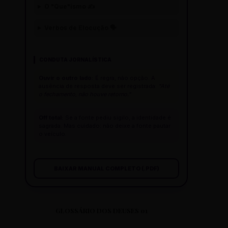
O "Que"ísmo ✍️
Verbos de Elocução 🗣️
CONDUTA JORNALÍSTICA
Ouvir o outro lado:
É regra, não opção. A
ausência de resposta deve ser registrada:
"Até
o fechamento, não houve retorno."
Off total:
Se a fonte pediu sigilo, a identidade é
sagrada. Mas cuidado: não deixe a fonte pautar
o veículo.
BAIXAR MANUAL COMPLETO (.PDF)
GLOSSÁRIO DOS DEUSES 01