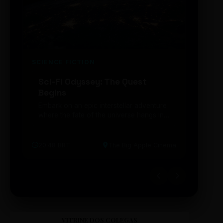
SCIENCE FICTION
FUTUR
Sci-Fi Odyssey: The Quest
Neon
Begins
203
Embark on an epic interstellar adventure
Explor
where the fate of the universe hangs in
cibern
the balance. Prepare to be transported...
intelig
20:48 BRT
The Big Apple Cinema
19:30 
VITRINE DOS COLEGAS