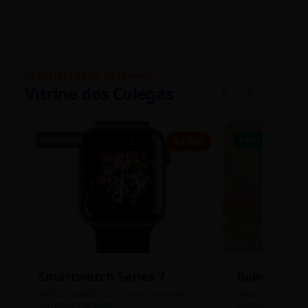
CLASSIFICADOS INTERNOS
Vitrine dos Colegas
SEMINOVO
CASEIRO
R$ 450
Smartwatch Series 7
Bolos de P
Perfeito estado, com 3 pulseiras extras e
Sabores: Ninho com
carregador original.
Encomendas até qu