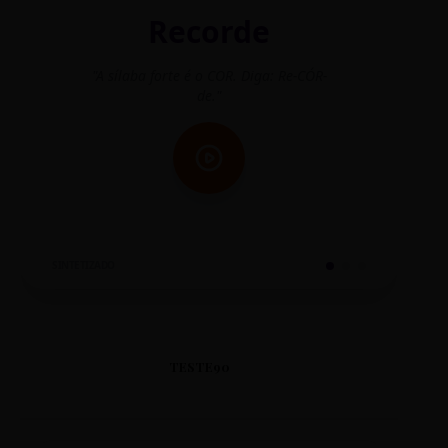
Recorde
"A sílaba forte é o COR. Diga: Re-CÓR-
"O
de."
SINTETIZADO
TESTE90