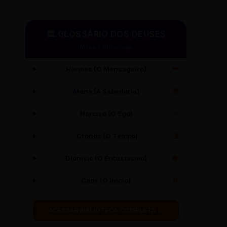
🏛️ GLOSSÁRIO DOS DEUSES
Mitos e Etimologia
Hermes (O Mensageiro)
🪽
Atena (A Sabedoria)
🦉
Narciso (O Ego)
✨
Cronos (O Tempo)
⏳
Dionísio (O Entusiasmo)
🍇
Caos (O Início)
🌀
ACESSAR BIBLIOTECA COMPLETA →