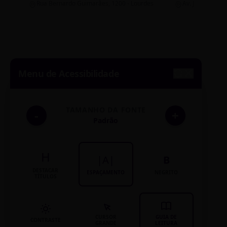
Rua Bernardo Guimarães, 1200 - Lourdes
Av. João Pinheir
Menu de Acessibilidade
TAMANHO DA FONTE
-
+
Padrão
H
|A|
B
DESTACAR
ESPAÇAMENTO
NEGRITO
TÍTULOS
CURSOR
GUIA DE
CONTRASTE
GRANDE
LEITURA