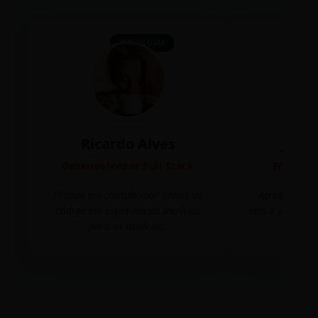
TECNOLOGIA
Ricardo Alves
Juli
Desenvolvedor Full Stack
Editora 
Focado em transformar linhas de
Acredito que
código em experiências incríveis
tem o poder de
para os usuários.
mudar 