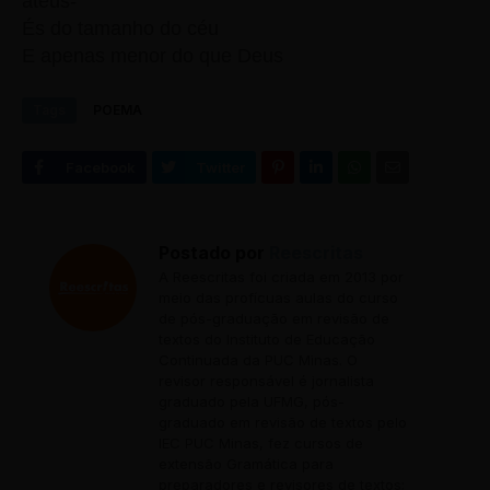
ateus-
És do tamanho do céu
E apenas menor do que Deus
Tags
POEMA
Postado por
Reescritas
A Reescritas foi criada em 2013 por
meio das profícuas aulas do curso
de pós-graduação em revisão de
textos do Instituto de Educação
Continuada da PUC Minas. O
revisor responsável é jornalista
graduado pela UFMG, pós-
graduado em revisão de textos pelo
IEC PUC Minas, fez cursos de
extensão Gramática para
preparadores e revisores de textos;