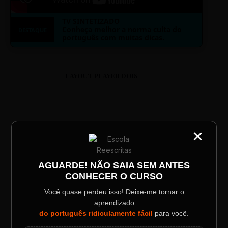
TV SINTETIZADO
Conheça melhor a norma culta do
DESTAQUE
português com muitas dicas.
LAYOUT PLAYER DOIS
×
CATEGORIA
Título do Painel
ESCOLA REESCRITAS
AGUARDE! NÃO SAIA SEM ANTES
Aula: Português Superfácil
CONHECER O CURSO
Descrição longa do evento.
Você quase perdeu isso! Deixe-me tornar o
00:00
00:00
aprendizado
Data / Horário
Localização
do português ridiculamente fácil
para você.
Sábado, 28 Out | 20:48
The Big Apple Cinema