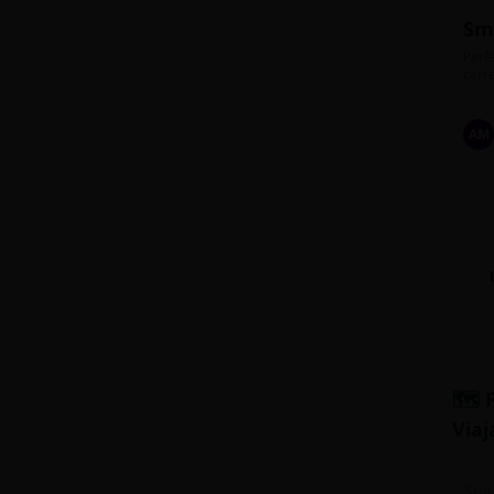
Sm
Perfe
carre
AM
🗺️ 
Viaj