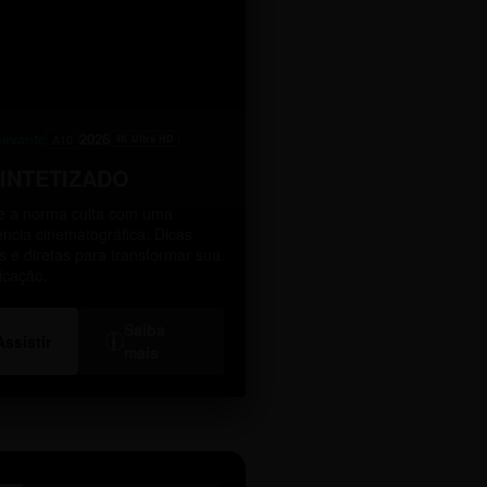
levante
2026
A10
4K Ultra HD
SINTETIZADO
 a norma culta com uma
ência cinematográfica. Dicas
as e diretas para transformar sua
icação.
Saiba
i
Assistir
mais