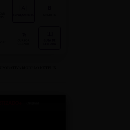
|A|
B
CAR
ESPAÇAMENTO
NEGRITO
LOS
CURSOR
GUIA DE
ASTE
GRANDE
LEITURA
RPORATIVA MODELO NETFLIX
ETIZADO+
Original