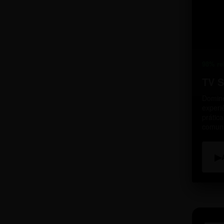
98% re
TV 
Domine
experi
prátic
comun
▶