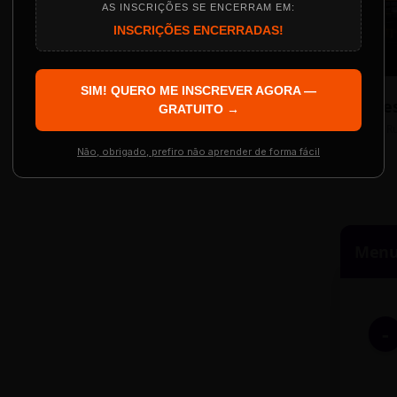
AS INSCRIÇÕES SE ENCERRAM EM:
INSCRIÇÕES ENCERRADAS!
Localização
The Big Apple Cinema
SIM! QUERO ME INSCREVER AGORA —
Re
 Evento
GRATUITO →
Resgatar Ingre
R
Não, obrigado, prefiro não aprender de forma fácil
Menu 
-