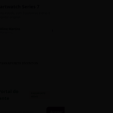
artwatch Series 7
Bolos de Pote G
ito estado, com 3 pulseiras extras e
Sabores: Ninho com Nutella 
gador original.
Encomendas até quinta!
Aline Martins
Lucas Silva
Chat 💬
LS
Marketing
Suporte TI
PASSAPORTE EVENTOS
Portal do
PASSAPORTE
ATIVO
ante
Acessar