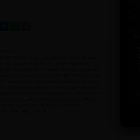
SC
scritas
ada em 2013 por meio das profícuas aulas do curso
 revisão de textos do Instituto de Educação
inas. O revisor responsável é jornalista graduado
i
uado em revisão de textos pelo IEC PUC Minas, fez
w
Gramática para preparadores e revisores de textos;
u
o: O trabalho com o texto; Os textos que vendem o
b
 metadados e Gostwriter. Esses últimos realizados na
t
o (Unil) da Universidade Estadual Paulista (Unesp).
em Assessoria de Imprensa e Jornalismo
versidade Estácio de Sá.