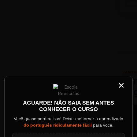
VANTA
Par
×
Re
Palestrantes Confir
AGUARDE! NÃO SAIA SEM ANTES
CONHECER O CURSO
ainel
Você quase perdeu isso! Deixe-me tornar o aprendizado
do português ridiculamente fácil
para você.
o evento.