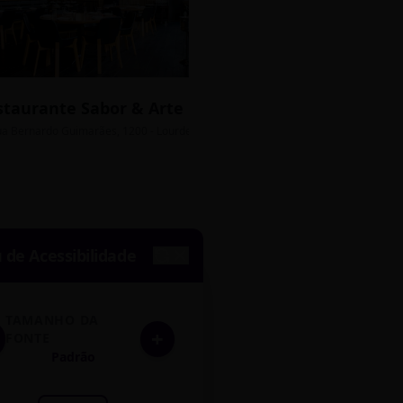
staurante Sabor & Arte
Bistrô Central
sso Grátis
ua Bernardo Guimarães, 1200 - Lourdes
Av. João Pinheiro, 450 - 
de Acessibilidade
TAMANHO DA
+
FONTE
Padrão