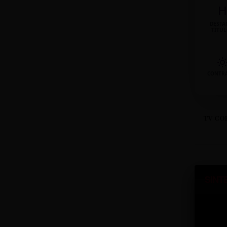
H
DESTA
TÍTU
CONTR
TV CO
SINT