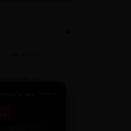
TESTE EVENTOS
e Eventos Premium
ximos Painéis
ONLINE
OCT
NOV
28
14