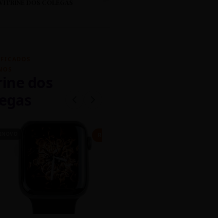
VITRINE DOS COLEGAS
IFICADOS
NOS
rine dos
egas
INOVO
CASEIRO
R$ 450