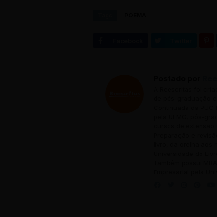
Tags
POEMA
Postado por
Ree
A Reescritas foi cri
de pós-graduação em
Continuada da PUC M
pela UFMG, pós-grad
cursos de extensão 
Preparação e revisã
livro, da orelha aos
Universidade do Livr
Também possui MBA 
Empresarial pela Uni