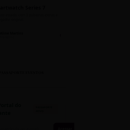
artwatch Series 7
Bolos de Pote G
ito estado, com 3 pulseiras extras e
Sabores: Ninho com Nutella 
gador original.
Encomendas até quinta!
Aline Martins
Lucas Silva
Chat 💬
LS
Marketing
Suporte TI
PASSAPORTE EVENTOS
Portal do
PASSAPORTE
ATIVO
ante
Acessar