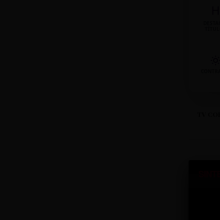
H
DESTA
TÍTU
CONTR
TV CO
SINT