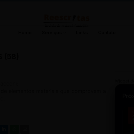
Home
Serviços
Links
Contato
 (58)
Widget d
Sacconi:
 de elementos materiais que comprovam a
Pró
o.