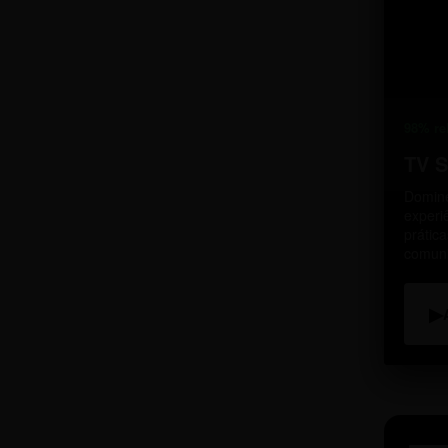
98% re
TV 
Domine
experi
prátic
comun
▶