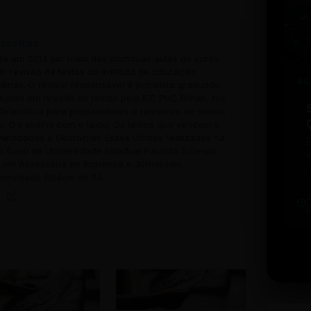
scritas
ada em 2013 por meio das profícuas aulas do curso
 revisão de textos do Instituto de Educação
SC
inas. O revisor responsável é jornalista graduado
uado em revisão de textos pelo IEC PUC Minas, fez
Gramática para preparadores e revisores de textos;
o: O trabalho com o texto; Os textos que vendem o
 metadados e Gostwriter. Esses últimos realizados na
o (Unil) da Universidade Estadual Paulista (Unesp).
i
em Assessoria de Imprensa e Jornalismo
w
versidade Estácio de Sá.
u
b
t