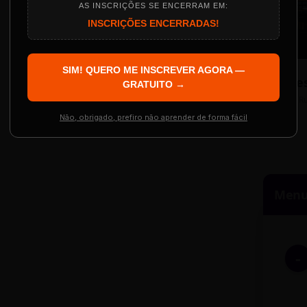
AS INSCRIÇÕES SE ENCERRAM EM:
INSCRIÇÕES ENCERRADAS!
Localização
The Big Apple Cinema
SIM! QUERO ME INSCREVER AGORA —
Re
 Evento
GRATUITO →
Resgatar Ingre
R
Não, obrigado, prefiro não aprender de forma fácil
Menu 
-