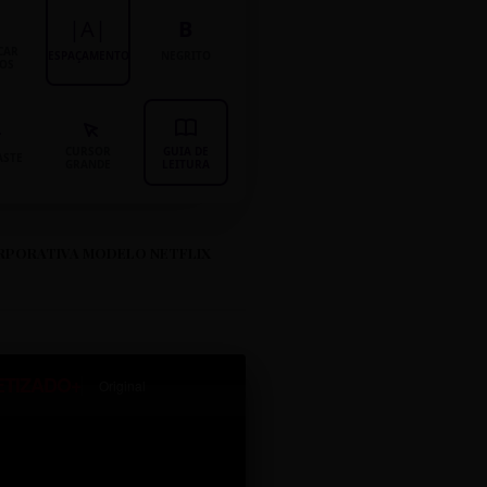
|A|
B
CAR
ESPAÇAMENTO
NEGRITO
LOS
CURSOR
GUIA DE
ASTE
GRANDE
LEITURA
RPORATIVA MODELO NETFLIX
ETIZADO+
Original