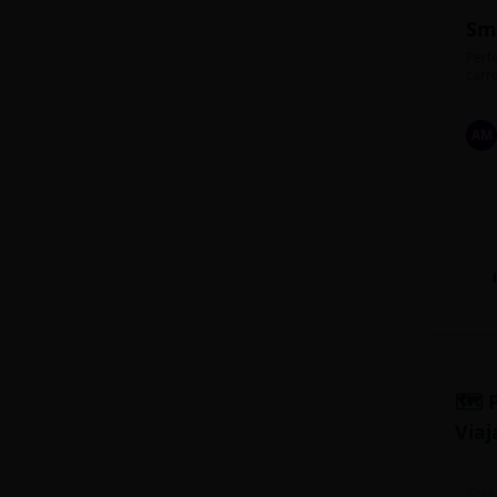
Sm
Perfe
carre
AM
🗺️ 
Viaj