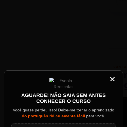
VANTA
Par
×
Re
Palestrantes Confir
AGUARDE! NÃO SAIA SEM ANTES
CONHECER O CURSO
ainel
Você quase perdeu isso! Deixe-me tornar o aprendizado
do português ridiculamente fácil
para você.
o evento.