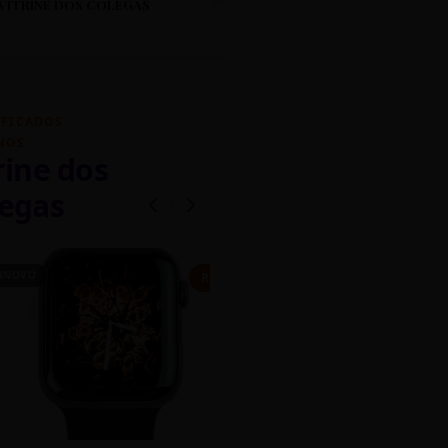
VITRINE DOS COLEGAS
IFICADOS
NOS
rine dos
egas
INOVO
CASEIRO
R$ 450