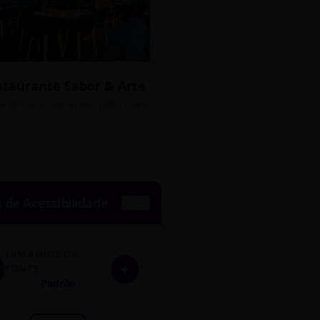
staurante Sabor & Arte
Bistrô Central
sso Grátis
ua Bernardo Guimarães, 1200 - Lourdes
Av. João Pinheiro, 450 - 
de Acessibilidade
TAMANHO DA
+
FONTE
Padrão