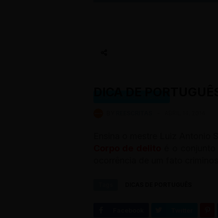
DICA DE PORTUGUÊS
DICAS DE PORTUGUÊS
BY
REESCRITAS
-
ABRIL 14, 2014
Ensina o mestre Luiz Antonio 
Corpo de delito
é o conjunto
ocorrência de um fato criminos
Tags
DICAS DE PORTUGUÊS