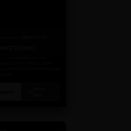
levante
2026
A10
4K Ultra HD
SINTETIZADO
 a norma culta com uma
ência cinematográfica. Dicas
as e diretas para transformar sua
icação.
Saiba
i
Assistir
mais