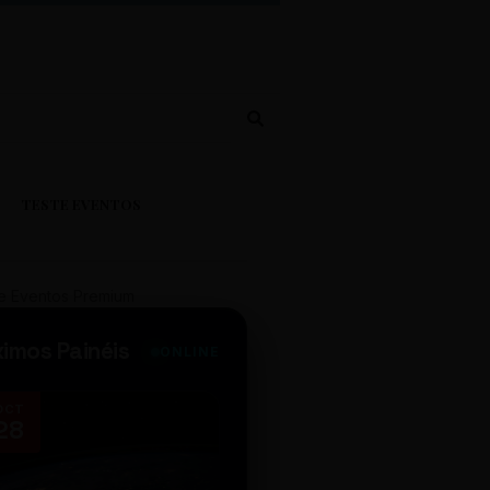
TESTE EVENTOS
e Eventos Premium
ximos Painéis
ONLINE
OCT
NOV
28
14