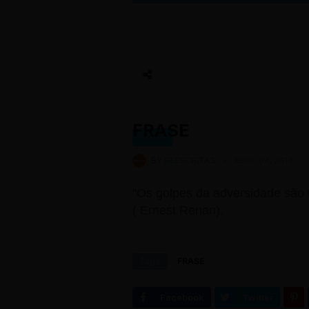
FRASE
FRASE
BY
REESCRITAS
-
ABRIL 04, 2014
"Os golpes da adversidade são 
( Ernest Renan).
Tags
FRASE