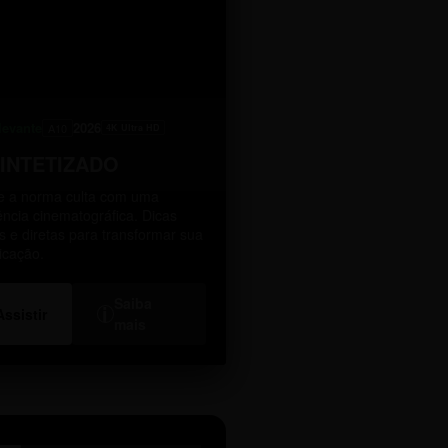
levante
2026
A10
4K Ultra HD
SINTETIZADO
 a norma culta com uma
ência cinematográfica. Dicas
as e diretas para transformar sua
icação.
Saiba
i
Assistir
mais