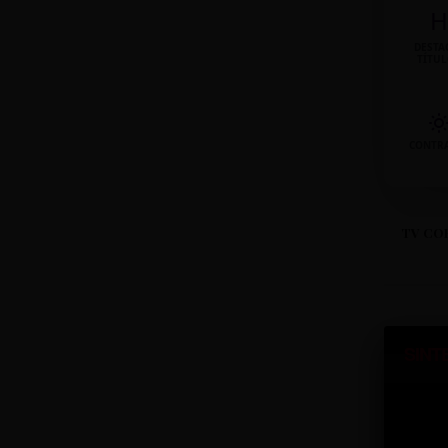
H
DESTA
TÍTU
CONTR
TV CO
SINT