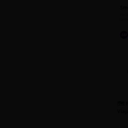
Sm
Perfe
carre
AM
🗺️ 
Viaj