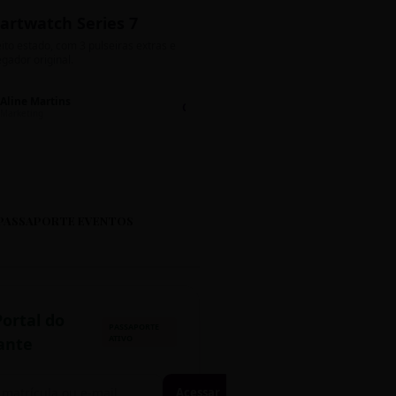
artwatch Series 7
Bolos de Pote G
ito estado, com 3 pulseiras extras e
Sabores: Ninho com Nutella 
gador original.
Encomendas até quinta!
Aline Martins
Lucas Silva
Chat 💬
LS
Marketing
Suporte TI
PASSAPORTE EVENTOS
Portal do
PASSAPORTE
ATIVO
ante
Acessar