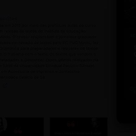
scritas
ada em 2013 por meio das profícuas aulas do curso
 revisão de textos do Instituto de Educação
SC
inas. O revisor responsável é jornalista graduado
uado em revisão de textos pelo IEC PUC Minas, fez
Gramática para preparadores e revisores de textos;
o: O trabalho com o texto; Os textos que vendem o
 metadados e Gostwriter. Esses últimos realizados na
o (Unil) da Universidade Estadual Paulista (Unesp).
i
em Assessoria de Imprensa e Jornalismo
w
versidade Estácio de Sá.
u
b
t