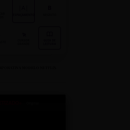
|A|
B
CAR
ESPAÇAMENTO
NEGRITO
LOS
CURSOR
GUIA DE
ASTE
GRANDE
LEITURA
RPORATIVA MODELO NETFLIX
ETIZADO+
Original