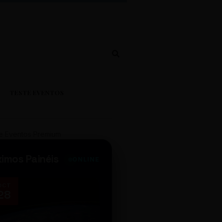
TESTE EVENTOS
e Eventos Premium
ximos Painéis
ONLINE
OCT
NOV
28
14