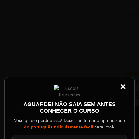
VANTA
Par
×
Re
Palestrantes Confir
AGUARDE! NÃO SAIA SEM ANTES
CONHECER O CURSO
ainel
Você quase perdeu isso! Deixe-me tornar o aprendizado
do português ridiculamente fácil
para você.
o evento.