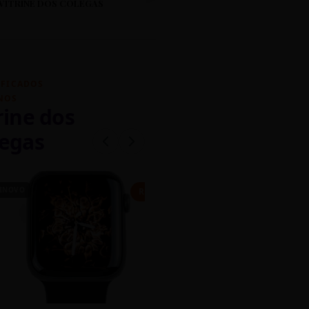
VITRINE DOS COLEGAS
IFICADOS
NOS
rine dos
egas
INOVO
CASEIRO
R$ 450