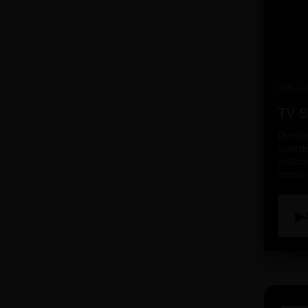
98% re
TV 
Domine
experi
prátic
comun
▶