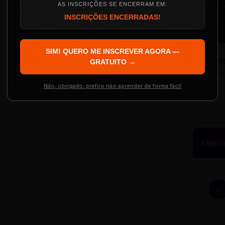
AS INSCRIÇÕES SE ENCERRAM EM:
INSCRIÇÕES ENCERRADAS!
Localização
The Big Apple Cinema
SIM! QUERO ME INSCREVER AGORA —
Re
 Evento
GRATUITO →
Resgatar Ingre
R
Não, obrigado, prefiro não aprender de forma fácil
Menu 
-