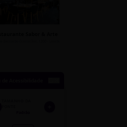
staurante Sabor & Arte
Bistrô Central
sso Grátis
ua Bernardo Guimarães, 1200 - Lourdes
Av. João Pinheiro, 450 - 
de Acessibilidade
TAMANHO DA
+
FONTE
Padrão