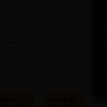
scritas
ada em 2013 por meio das profícuas aulas do curso
 revisão de textos do Instituto de Educação
SC
inas. O revisor responsável é jornalista graduado
uado em revisão de textos pelo IEC PUC Minas, fez
Gramática para preparadores e revisores de textos;
o: O trabalho com o texto; Os textos que vendem o
 metadados e Gostwriter. Esses últimos realizados na
o (Unil) da Universidade Estadual Paulista (Unesp).
i
em Assessoria de Imprensa e Jornalismo
w
versidade Estácio de Sá.
u
b
t