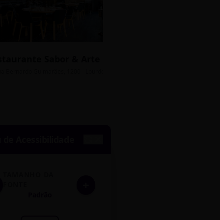
staurante Sabor & Arte
Bistrô Central
sso Grátis
ua Bernardo Guimarães, 1200 - Lourdes
Av. João Pinheiro, 450 - 
de Acessibilidade
TAMANHO DA
+
FONTE
Padrão