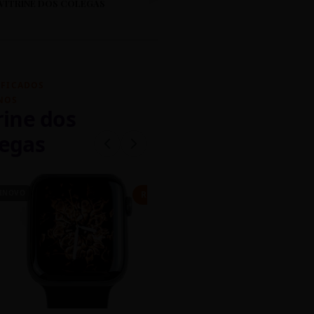
VITRINE DOS COLEGAS
IFICADOS
NOS
rine dos
egas
INOVO
CASEIRO
R$ 450