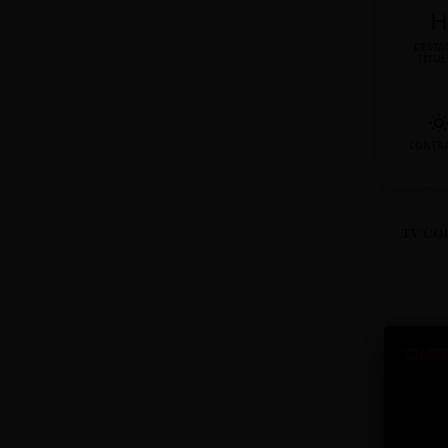
H
DESTA
TÍTU
CONTR
TV CO
SINT