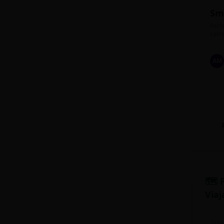
Sm
Perfe
carre
AM
🗺️ 
Viaj