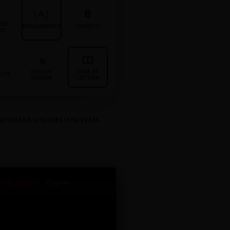
|A|
B
CAR
ESPAÇAMENTO
NEGRITO
LOS
CURSOR
GUIA DE
ASTE
GRANDE
LEITURA
RPORATIVA MODELO NETFLIX
ETIZADO+
Original