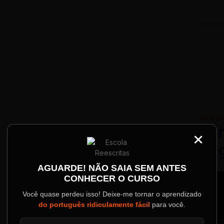
VANTA
Par
×
Re
Palestrantes Confir
AGUARDE! NÃO SAIA SEM ANTES
CONHECER O CURSO
ainel
Você quase perdeu isso! Deixe-me tornar o aprendizado
do português ridiculamente fácil
para você.
o evento.