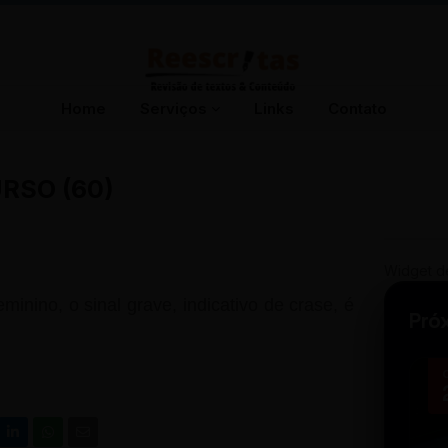
Home
Serviços
Links
Contato
RSO (60)
Widget d
inino, o sinal grave, indicativo de crase, é
Pró