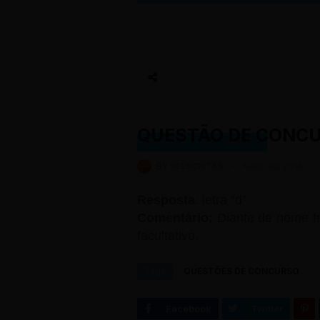
QUESTÃO DE CONCU
QUESTÕES DE CONCURSO
BY
REESCRITAS
-
ABRIL 02, 2014
Resposta
: letra “d”
Comentário:
Diante de nome fem
facultativo.
Tags
QUESTÕES DE CONCURSO