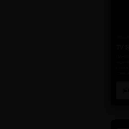
98% re
TV 
Domine
experi
prátic
comun
▶