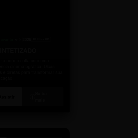
levante
2026
A10
4K Ultra HD
SINTETIZADO
 a norma culta com uma
ência cinematográfica. Dicas
as e diretas para transformar sua
icação.
Saiba
i
Assistir
mais