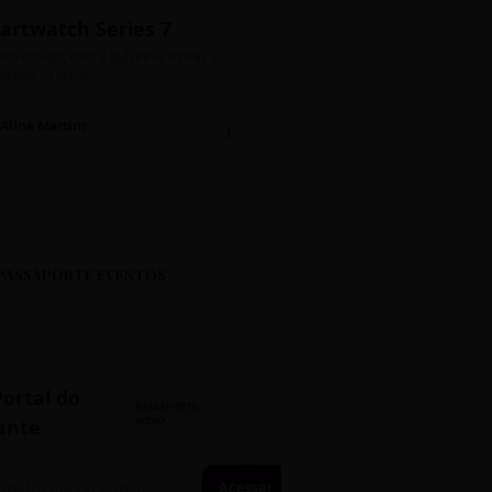
artwatch Series 7
Bolos de Pote G
ito estado, com 3 pulseiras extras e
Sabores: Ninho com Nutella 
gador original.
Encomendas até quinta!
Aline Martins
Lucas Silva
Chat 💬
LS
Marketing
Suporte TI
PASSAPORTE EVENTOS
Portal do
PASSAPORTE
ATIVO
ante
Acessar