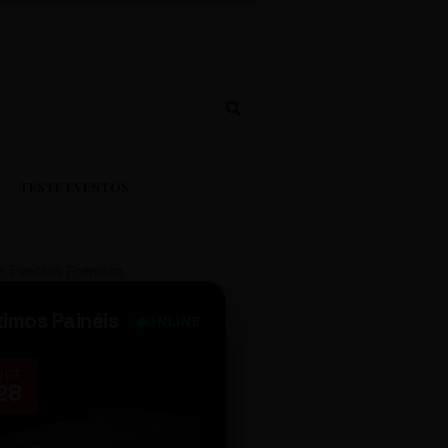
TESTE EVENTOS
e Eventos Premium
ximos Painéis
ONLINE
OCT
NOV
28
14