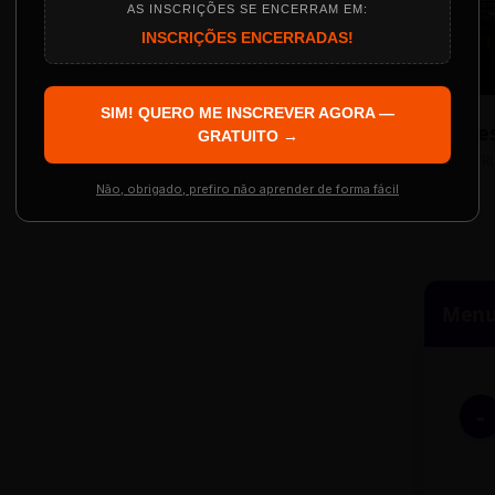
AS INSCRIÇÕES SE ENCERRAM EM:
INSCRIÇÕES ENCERRADAS!
Localização
The Big Apple Cinema
SIM! QUERO ME INSCREVER AGORA —
Re
 Evento
GRATUITO →
Resgatar Ingre
R
Não, obrigado, prefiro não aprender de forma fácil
Menu 
-