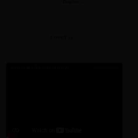
Detalhes →
Machado de Assis
Filme/Teatro
LAYOUT 03
● TRANSMISSÃO CORPORATIVA
ID: 2026-MINERAL