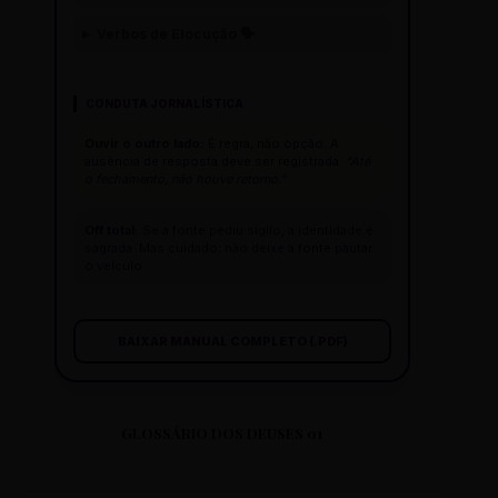
Verbos de Elocução 🗣️
CONDUTA JORNALÍSTICA
Ouvir o outro lado:
É regra, não opção. A
ausência de resposta deve ser registrada:
"Até
o fechamento, não houve retorno."
Off total:
Se a fonte pediu sigilo, a identidade é
sagrada. Mas cuidado: não deixe a fonte pautar
o veículo.
BAIXAR MANUAL COMPLETO (.PDF)
GLOSSÁRIO DOS DEUSES 01