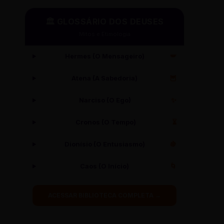
🏛️ GLOSSÁRIO DOS DEUSES
Mitos e Etimologia
Hermes (O Mensageiro)
🪽
Atena (A Sabedoria)
🦉
Narciso (O Ego)
✨
Cronos (O Tempo)
⏳
Dionísio (O Entusiasmo)
🍇
Caos (O Início)
🌀
ACESSAR BIBLIOTECA COMPLETA →