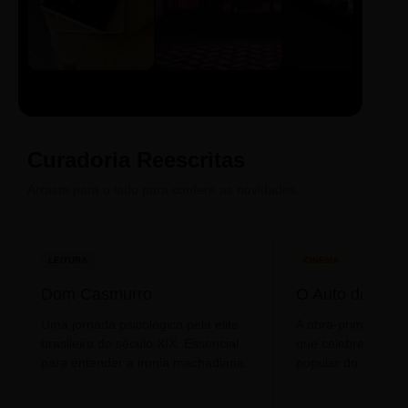
LIVRO
CINE
PODCAST
Sintetizado
Auto da
ECA Digital
Compadecida
Curadoria Reescritas
Arraste para o lado para conferir as novidades.
LEITURA
CINEMA
Dom Casmurro
O Auto da Com
Uma jornada psicológica pela elite
A obra-prima de A
brasileira do século XIX. Essencial
que celebra o folclo
para entender a ironia machadiana.
popular do nosso S