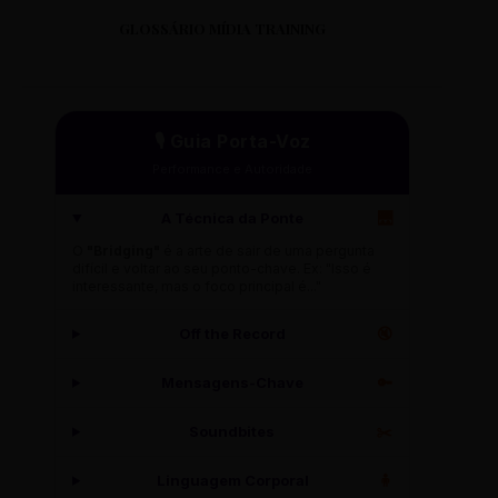
GLOSSÁRIO MÍDIA TRAINING
🎙️ Guia Porta-Voz
Performance e Autoridade
A Técnica da Ponte
🌉
O
"Bridging"
é a arte de sair de uma pergunta
difícil e voltar ao seu ponto-chave. Ex: "Isso é
interessante, mas o foco principal é..."
Off the Record
🔇
Mensagens-Chave
🔑
Soundbites
✂️
Linguagem Corporal
🧍