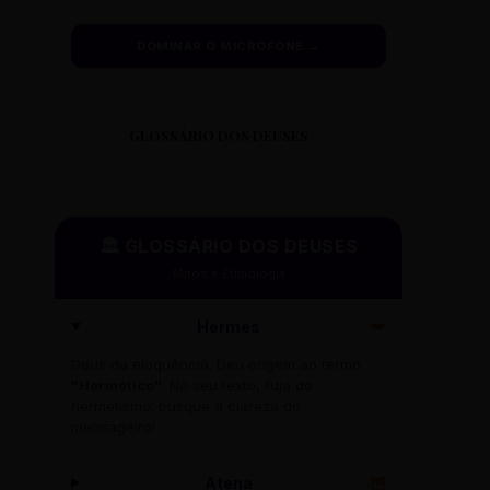
DOMINAR O MICROFONE →
GLOSSÁRIO DOS DEUSES
🏛️ GLOSSÁRIO DOS DEUSES
Mitos e Etimologia
Hermes
🪽
Deus da eloquência. Deu origem ao termo
"Hermético"
. No seu texto, fuja do
hermetismo: busque a clareza do
mensageiro!
Atena
🦉