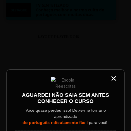
TV SINTETIZADO
Conheça melhor a norma culta do
DESTAQUE
português com muitas dicas.
LAYOUT PLAYER DOIS
×
CATEGORIA
ESCOLA REESCRITAS
Título do Painel
Aula: Português Superfácil
AGUARDE! NÃO SAIA SEM ANTES
CONHECER O CURSO
Descrição longa do evento.
00:00
00:00
Você quase perdeu isso! Deixe-me tornar o
aprendizado
Data / Horário
Localização
do português ridiculamente fácil
para você.
Sábado, 28 Out | 20:48
The Big Apple Cinema