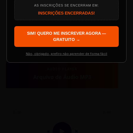
AS INSCRIÇÕES SE ENCERRAM EM:
Programação do Evento
INSCRIÇÕES ENCERRADAS!
TESTE NOVO PLAYER
SIM! QUERO ME INSCREVER AGORA —
Palestrantes Confirmados
GRATUITO →
Não, obrigado, prefiro não aprender de forma fácil
Resgatar Ingresso Grátis
AUDIO PLAYER
Arquivo de Áudio MP3
0:00
0:00