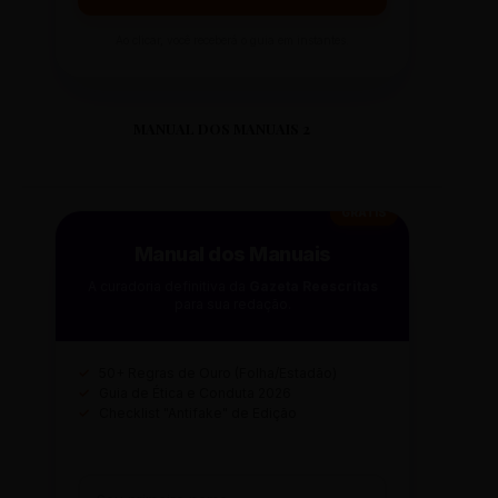
Ao clicar, você receberá o guia em instantes.
MANUAL DOS MANUAIS 2
GRÁTIS
Manual dos Manuais
A curadoria definitiva da
Gazeta Reescritas
para sua redação.
✓
50+ Regras de Ouro (Folha/Estadão)
✓
Guia de Ética e Conduta 2026
✓
Checklist "Antifake" de Edição