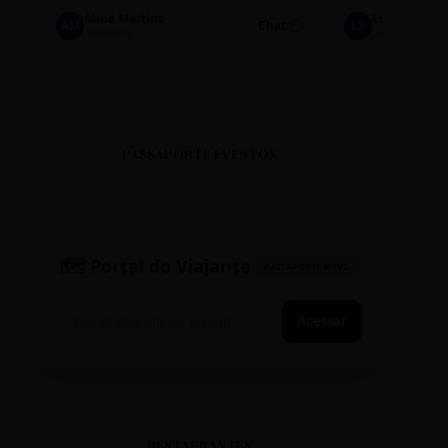
Aline Martins
Lucas Silva
AM
Chat 💬
LS
Marketing
Suporte TI
PASSAPORTE EVENTOS
🗺️ Portal do Viajante
PASSAPORTE ATIVO
Acessar
RESTAURANTES