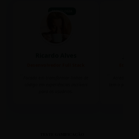
TECNOLOGIA
Ricardo Alves
Juli
Desenvolvedor Full Stack
Editora 
Focado em transformar linhas de
Acredito que
código em experiências incríveis
tem o poder de
para os usuários.
mudar 
TESTE GAMIFICAÇÃO