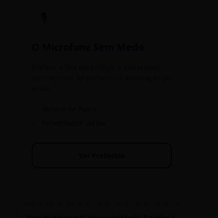
🎙️
O Microfone Sem Medo
Domine a fala em público e entrevistas
com técnicas de porta-voz e eliminação de
vícios.
✓
Técnica da Ponte
✓
Performance Verbal
Ver Protocolo
Dica de Mestre:
O bônus de
Media Training
é