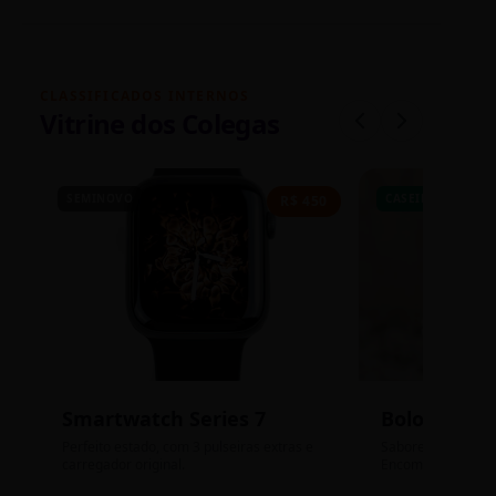
CLASSIFICADOS INTERNOS
Vitrine dos Colegas
SEMINOVO
CASEIRO
R$ 450
Smartwatch Series 7
Bolos de P
Perfeito estado, com 3 pulseiras extras e
Sabores: Ninho com
carregador original.
Encomendas até qu