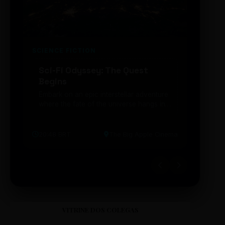
SCIENCE FICTION
FUTUR
Sci-Fi Odyssey: The Quest
Neon
Begins
203
Embark on an epic interstellar adventure
Explor
where the fate of the universe hangs in
cibern
the balance. Prepare to be transported...
intelig
20:48 BRT
The Big Apple Cinema
19:30 
VITRINE DOS COLEGAS