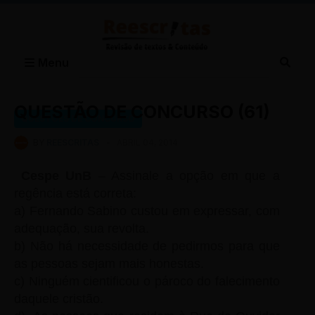
Menu
QUESTÃO DE CONCURSO (61)
QUESTÕES DE CONCURSO
BY
REESCRITAS
-
ABRIL 04, 2014
Cespe UnB
– Assinale a opção em que a
regência está correta:
a) Fernando Sabino custou em expressar, com
adequação, sua revolta.
b) Não há necessidade de pedirmos para que
as pessoas sejam mais honestas.
c) Ninguém cientificou o pároco do falecimento
daquele cristão.