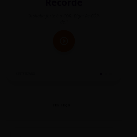
Recorde
"A sílaba forte é o COR. Diga: Re-CÓR-
"O
de."
SINTETIZADO
TESTE90