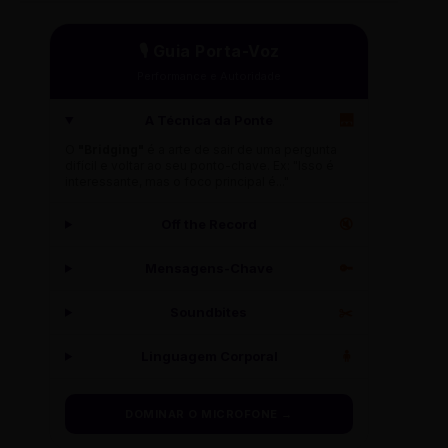
🎙️ Guia Porta-Voz
Performance e Autoridade
A Técnica da Ponte
🌉
O
"Bridging"
é a arte de sair de uma pergunta
difícil e voltar ao seu ponto-chave. Ex: "Isso é
interessante, mas o foco principal é..."
Off the Record
🔇
Mensagens-Chave
🔑
Soundbites
✂️
Linguagem Corporal
🧍
DOMINAR O MICROFONE →