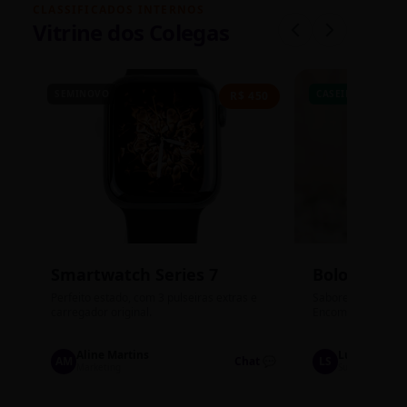
CLASSIFICADOS INTERNOS
Vitrine dos Colegas
SEMINOVO
CASEIRO
R$ 450
Smartwatch Series 7
Bolos de P
Perfeito estado, com 3 pulseiras extras e
Sabores: Ninho com
carregador original.
Encomendas até qu
Aline Martins
Lucas Silva
AM
Chat 💬
LS
Marketing
Suporte TI