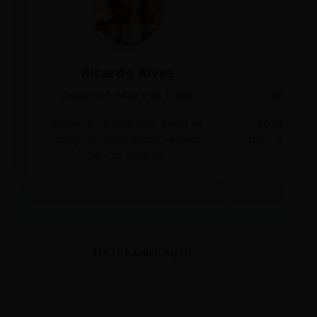
Ricardo Alves
Juli
Desenvolvedor Full Stack
Editora 
Focado em transformar linhas de
Acredito que
código em experiências incríveis
tem o poder de
para os usuários.
mudar 
TESTE GAMIFICAÇÃO