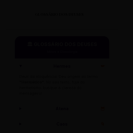
GLOSSÁRIO DOS DEUSES
🏛️ GLOSSÁRIO DOS DEUSES
Mitos e Etimologia
Hermes
🪽
Deus da eloquência. Deu origem ao termo
"Hermético"
. No seu texto, fuja do
hermetismo: busque a clareza do
mensageiro!
Atena
🦉
Caos
🌀