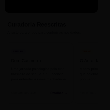
LIVRO
CINE
PODCAST
Sintetizado
Auto da
ECA Digital
Compadecida
Curadoria Reescritas
Arraste para o lado para conferir as novidades.
LEITURA
CINEMA
Dom Casmurro
O Auto da Com
Uma jornada psicológica pela elite
A obra-prima de A
brasileira do século XIX. Essencial
que celebra o folclo
para entender a ironia machadiana.
popular do nosso S
Detalhes →
Machado de Assis
Filme/Teatro