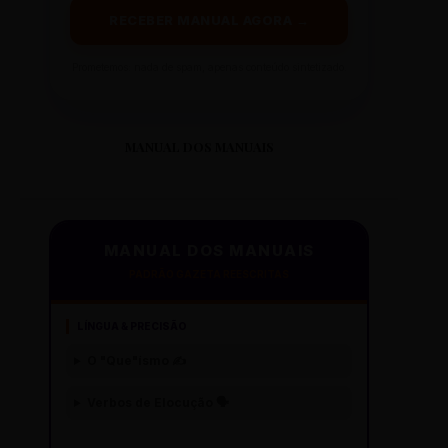
RECEBER MANUAL AGORA →
Prometemos: nada de spam, apenas conteúdo sintetizado.
MANUAL DOS MANUAIS
MANUAL DOS MANUAIS
PADRÃO GAZETA REESCRITAS
LÍNGUA & PRECISÃO
O "Que"ísmo ✍️
Verbos de Elocução 🗣️