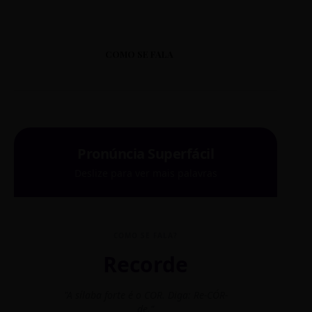
COMO SE FALA
Pronúncia Superfácil
Deslize para ver mais palavras
COMO SE FALA?
Recorde
"A sílaba forte é o COR. Diga: Re-CÓR-
"O
de."