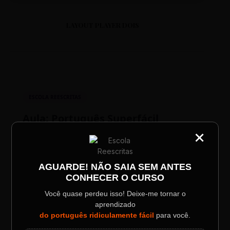
LAYOUT PLAYER DOIS
ESCOLA REESCRITAS
Aula: Português Superfácil
×
CATEGORIA
Título do Painel
00:00
00:00
AGUARDE! NÃO SAIA SEM ANTES
CONHECER O CURSO
Descrição longa do evento.
Você quase perdeu isso! Deixe-me tornar o
aprendizado
Data / Horário
Localização
do português ridiculamente fácil
para você.
Sábado, 28 Out | 20:48
The Big Apple Cinema