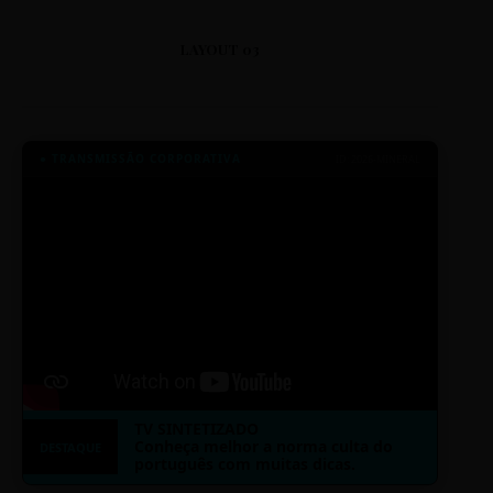
LAYOUT 03
● TRANSMISSÃO CORPORATIVA
ID: 2026-MINERAL
TV SINTETIZADO
Conheça melhor a norma culta do
DESTAQUE
português com muitas dicas.