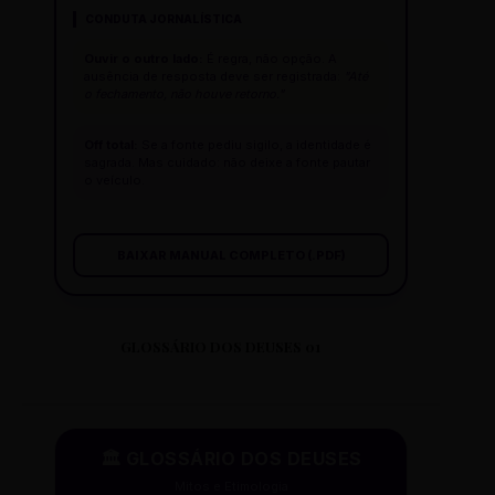
CONDUTA JORNALÍSTICA
Ouvir o outro lado:
É regra, não opção. A
ausência de resposta deve ser registrada:
"Até
o fechamento, não houve retorno."
Off total:
Se a fonte pediu sigilo, a identidade é
sagrada. Mas cuidado: não deixe a fonte pautar
o veículo.
BAIXAR MANUAL COMPLETO (.PDF)
GLOSSÁRIO DOS DEUSES 01
🏛️ GLOSSÁRIO DOS DEUSES
Mitos e Etimologia