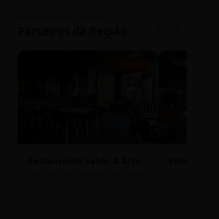
VANTAGENS EXCLUSIVAS
Parceiros da Região
5% OFF
Restaurante Sabor & Arte
Bistrô Cent
Rua Bernardo Guimarães, 1200 - Lourdes
Av. João Pinheir