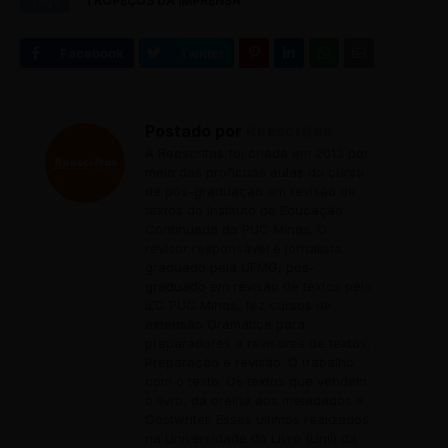
Tags
TROPEÇOS DA IMPRENSA
Postado por
Reescritas
A Reescritas foi criada em 2013 por
meio das profícuas aulas do curso
de pós-graduação em revisão de
textos do Instituto de Educação
Continuada da PUC Minas. O
revisor responsável é jornalista
graduado pela UFMG, pós-
graduado em revisão de textos pelo
IEC PUC Minas, fez cursos de
extensão Gramática para
preparadores e revisores de textos;
Preparação e revisão: O trabalho
com o texto; Os textos que vendem
o livro, da orelha aos metadados e
Gostwriter. Esses últimos realizados
na Universidade do Livro (Unil) da