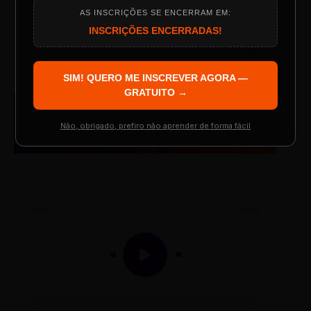
AS INSCRIÇÕES SE ENCERRAM EM:
TESTE NOVO PLAYER
Programação do Evento
INSCRIÇÕES ENCERRADAS!
SIM! QUERO ME INSCREVER AGORA —
Palestrantes Confirmados
GRATUITO →
AUDIO PLAYER
Arquivo de Áudio MP3
Não, obrigado, prefiro não aprender de forma fácil
Resgatar Ingresso Grátis
0:00
0:00