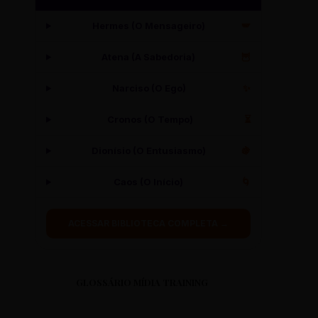
Hermes (O Mensageiro)
🪽
Atena (A Sabedoria)
🦉
Narciso (O Ego)
✨
Cronos (O Tempo)
⏳
Dionísio (O Entusiasmo)
🍇
Caos (O Início)
🌀
ACESSAR BIBLIOTECA COMPLETA →
GLOSSÁRIO MÍDIA TRAINING