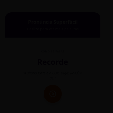
Pronúncia Superfácil
Deslize para ver mais palavras
COMO SE FALA?
Recorde
"A sílaba forte é o COR. Diga: Re-CÓR-
"O
de."