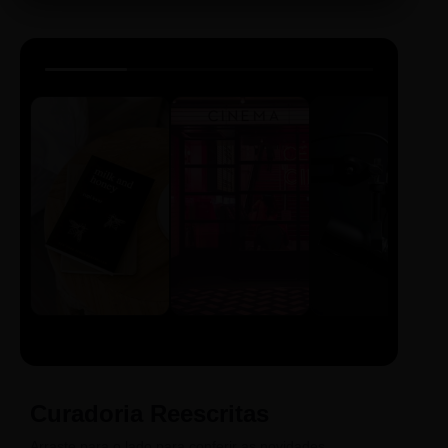
LIVRO
CINE
PODCAST
Sintetizado
Auto da
ECA Digital
Compadecida
Curadoria Reescritas
Arraste para o lado para conferir as novidades.