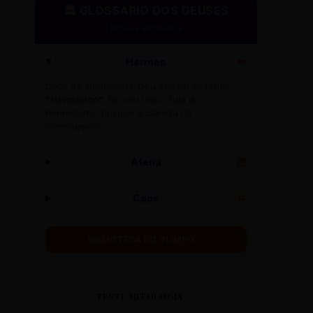
🏛️ GLOSSÁRIO DOS DEUSES
Mitos e Etimologia
Hermes
🪽
Deus da eloquência. Deu origem ao termo
"Hermético"
. No seu texto, fuja do
hermetismo: busque a clareza do
mensageiro!
Atena
🦉
Caos
🌀
BIBLIOTECA DO OLIMPO →
TESTE MITOLOGIA