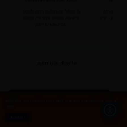
Focado em transformar linhas de
Acredito que
código em experiências incríveis
tem o poder de
para os usuários.
mudar 
TESTE GAMIFICAÇÃO
Este site usa cookies para melhorar sua experiência.
Saiba
PORTAL DO ALUNO
mais
SINTETIZADO
Aceitar !