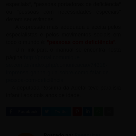
especiais", "pe
ssoas portadoras de deficiência"
ou "pessoas com necessidades especiais"
devem ser evitadas.
A expressão mais adequada e aceita pelos
especialistas e pelos movimentos sociais em
todo o mundo é:
"
pessoas com deficiência
".
Um link para o manual se encontra nesta
página:
http://portal.comunique-
se.com.br/index.php/comunicacao/74318-
imprensa-ganha-guia-sobre-como-falar-de-
pessoa-com-deficiência
A deputada Rosinha da Adefal teve paralisia
infantil aos dois anos de idade.
Postado por
Reescritas