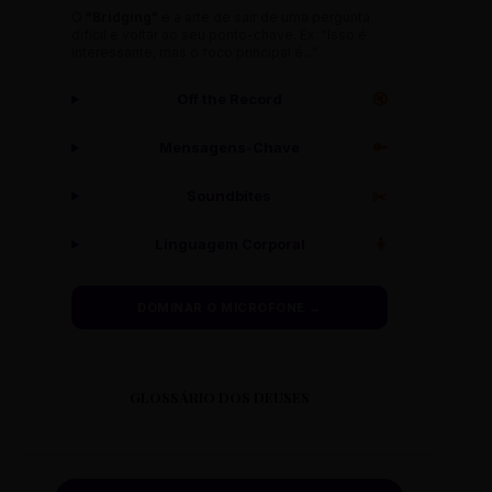
O
"Bridging"
é a arte de sair de uma pergunta
difícil e voltar ao seu ponto-chave. Ex: "Isso é
interessante, mas o foco principal é..."
Off the Record
🔇
Mensagens-Chave
🔑
Soundbites
✂️
Linguagem Corporal
🧍
DOMINAR O MICROFONE →
GLOSSÁRIO DOS DEUSES