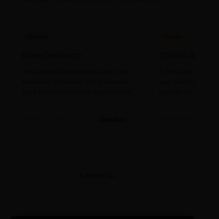
LEITURA
CINEMA
Dom Casmurro
O Auto da Com
Uma jornada psicológica pela elite
A obra-prima de A
brasileira do século XIX. Essencial
que celebra o folclo
para entender a ironia machadiana.
popular do nosso S
Detalhes →
Machado de Assis
Filme/Teatro
LAYOUT 03