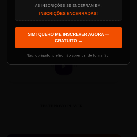
AS INSCRIÇÕES SE ENCERRAM EM:
Programação do Evento
INSCRIÇÕES ENCERRADAS!
ESCOLA REESCRITAS
Aula: Português Superfácil
SIM! QUERO ME INSCREVER AGORA —
Palestrantes Confirmados
GRATUITO →
00:00
00:00
Não, obrigado, prefiro não aprender de forma fácil
Resgatar Ingresso Grátis
TESTE NOVO PLAYER