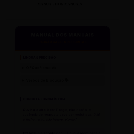
MANUAL DOS MANUAIS
MANUAL DOS MANUAIS
PADRÃO GAZETA REESCRITAS
LÍNGUA & PRECISÃO
O "Que"ísmo ✍️
Verbos de Elocução 🗣️
CONDUTA JORNALÍSTICA
Ouvir o outro lado:
É regra, não opção. A
ausência de resposta deve ser registrada:
"Até
o fechamento, não houve retorno."
Off total:
Se a fonte pediu sigilo, a identidade é