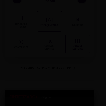
Padrão
H
|A|
B
DESTACAR
ESPAÇAMENTO
NEGRITO
TÍTULOS
CURSOR
GUIA DE
CONTRASTE
GRANDE
LEITURA
TV CORPORATIVA MODELO NETFLIX
SINTETIZADO+
Original