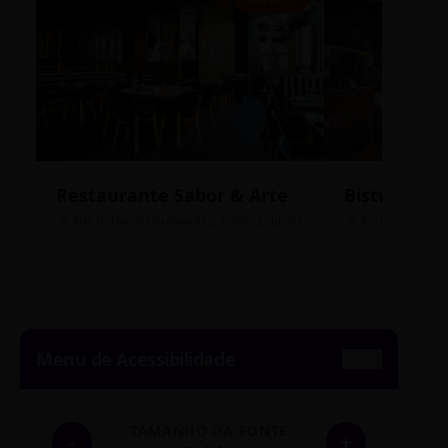
Restaurante Sabor & Arte
Bistrô Cent
Rua Bernardo Guimarães, 1200 - Lourdes
Av. João Pinheir
Menu de Acessibilidade
TAMANHO DA FONTE
-
+