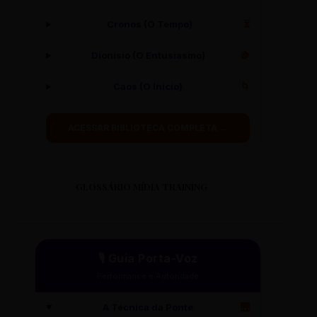
Cronos (O Tempo)
⏳
Dionísio (O Entusiasmo)
🍇
Caos (O Início)
🌀
ACESSAR BIBLIOTECA COMPLETA →
GLOSSÁRIO MÍDIA TRAINING
🎙️ Guia Porta-Voz
Performance e Autoridade
A Técnica da Ponte
🌉