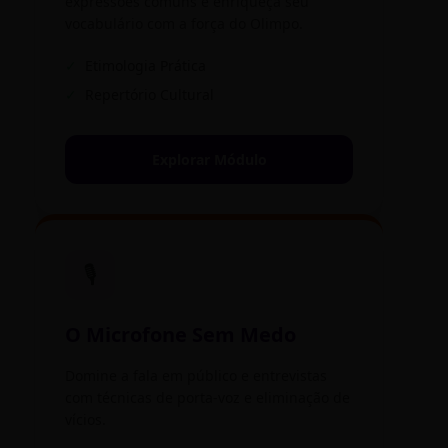
expressões comuns e enriqueça seu
vocabulário com a força do Olimpo.
✓
Etimologia Prática
✓
Repertório Cultural
Explorar Módulo
🎙️
O Microfone Sem Medo
Domine a fala em público e entrevistas
com técnicas de porta-voz e eliminação de
vícios.