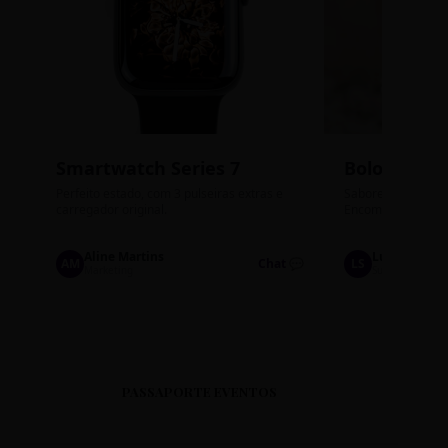
Smartwatch Series 7
Bolos de P
Perfeito estado, com 3 pulseiras extras e
Sabores: Ninho com
carregador original.
Encomendas até qu
Aline Martins
Lucas Silva
AM
Chat 💬
LS
Marketing
Suporte TI
PASSAPORTE EVENTOS