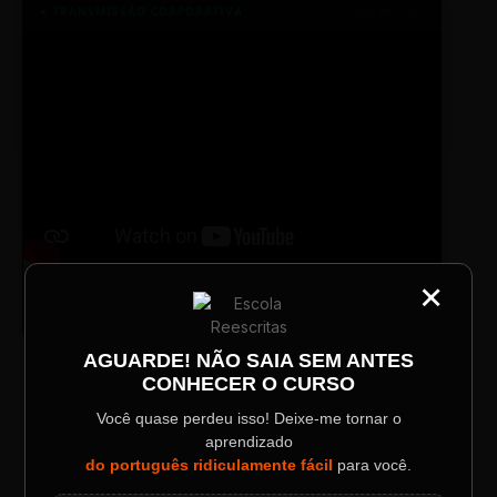
● TRANSMISSÃO CORPORATIVA
ID: 2026-MINERAL
×
TV SINTETIZADO
CATEGORIA
Conheça melhor a norma culta do
DESTAQUE
Título do Painel
português com muitas dicas.
AGUARDE! NÃO SAIA SEM ANTES
CONHECER O CURSO
Descrição longa do evento.
LAYOUT PLAYER DOIS
Você quase perdeu isso! Deixe-me tornar o
aprendizado
Data / Horário
Localização
do português ridiculamente fácil
para você.
Sábado, 28 Out | 20:48
The Big Apple Cinema