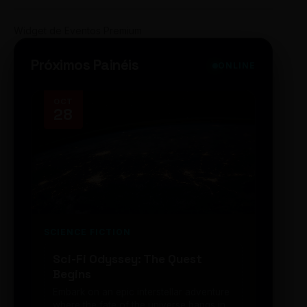
Widget de Eventos Premium
Próximos Painéis
ONLINE
OCT
NOV
28
14
SCIENCE FICTION
FUTUR
Sci-Fi Odyssey: The Quest
Neon
Begins
203
Embark on an epic interstellar adventure
Explor
where the fate of the universe hangs in
cibern