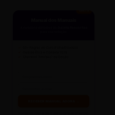
GRÁTIS
Manual dos Manuais
A curadoria definitiva da
Gazeta Reescritas
para sua redação.
✓
50+ Regras de Ouro (Folha/Estadão)
✓
Guia de Ética e Conduta 2026
✓
Checklist "Antifake" de Edição
RECEBER MANUAL AGORA →
Prometemos: nada de spam, apenas conteúdo sintetizado.