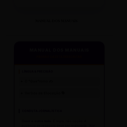
MANUAL DOS MANUAIS
MANUAL DOS MANUAIS
PADRÃO GAZETA REESCRITAS
LÍNGUA & PRECISÃO
O "Que"ísmo ✍️
Verbos de Elocução 🗣️
CONDUTA JORNALÍSTICA
Ouvir o outro lado:
É regra, não opção. A
ausência de resposta deve ser registrada:
"Até