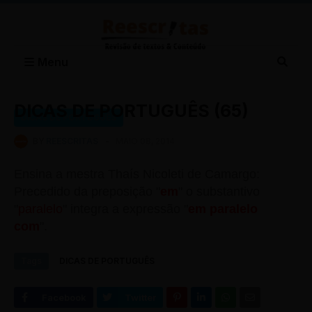
Menu
DICAS DE PORTUGUÊS (65)
DICAS DE PORTUGUÊS
BY
REESCRITAS
-
MAIO 08, 2014
Ensina a mestra Thaís Nicoleti de Camargo:
Precedido da preposição "
em
" o substantivo
"
paralelo
" integra a expressão "
em paralelo
com
".
Tags
DICAS DE PORTUGUÊS