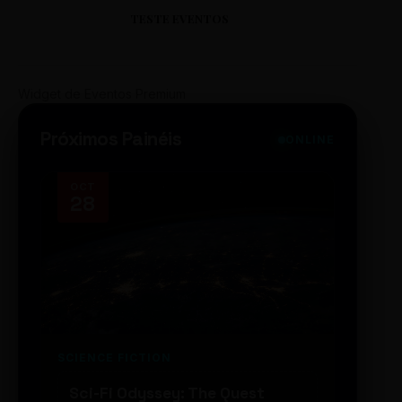
TESTE EVENTOS
Widget de Eventos Premium
Próximos Painéis
ONLINE
OCT
NOV
28
14
SCIENCE FICTION
FUTUR
Sci-Fi Odyssey: The Quest
Neon