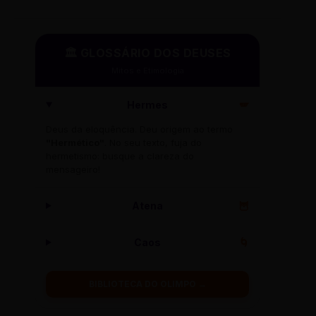
🏛️ GLOSSÁRIO DOS DEUSES
Mitos e Etimologia
Hermes
🪽
Deus da eloquência. Deu origem ao termo
"Hermético"
. No seu texto, fuja do
hermetismo: busque a clareza do
mensageiro!
Atena
🦉
Caos
🌀
BIBLIOTECA DO OLIMPO →