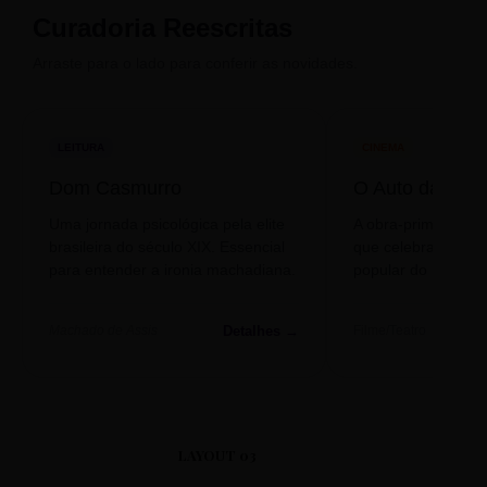
Curadoria Reescritas
Arraste para o lado para conferir as novidades.
LEITURA
CINEMA
Dom Casmurro
O Auto da Com
Uma jornada psicológica pela elite
A obra-prima de A
brasileira do século XIX. Essencial
que celebra o folclo
para entender a ironia machadiana.
popular do nosso S
Detalhes →
Machado de Assis
Filme/Teatro
LAYOUT 03