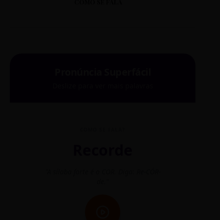
COMO SE FALA
Pronúncia Superfácil
Deslize para ver mais palavras
COMO SE FALA?
Recorde
"A sílaba forte é o COR. Diga: Re-CÓR-
"O
de."