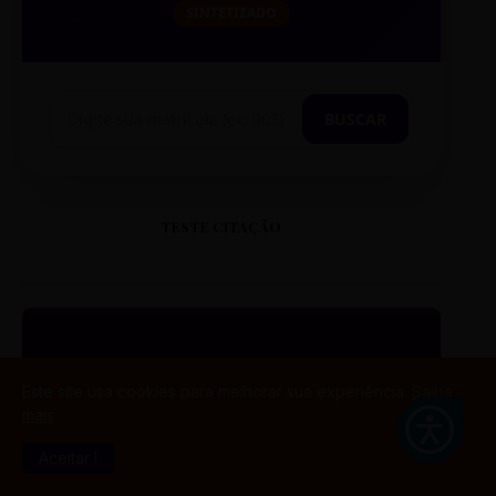
SINTETIZADO
BUSCAR
TESTE CITAÇÃO
“
Este site usa cookies para melhorar sua experiência.
Saiba
mais
ESTE É UM EXEMPLO DE
Aceitar !
CITAÇÃO EM CAIXA ALTA