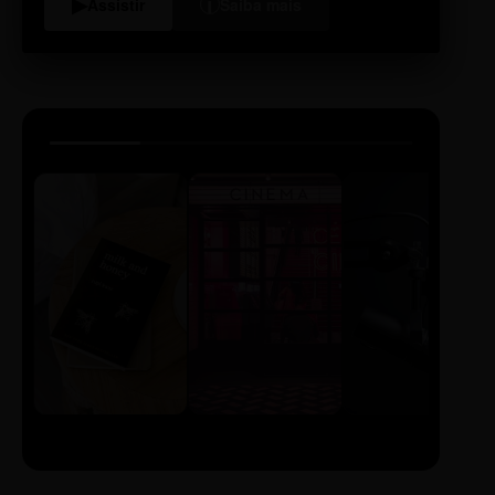
i
▶
Assistir
Saiba mais
LIVRO
CINE
PODCAST
Sintetizado
Auto da
ECA Digital
Compadecida