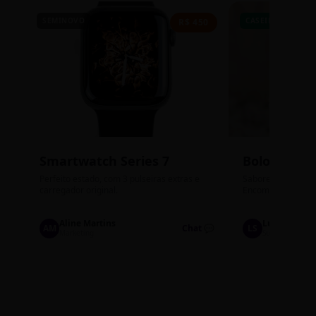
SEMINOVO
CASEIRO
R$ 450
Smartwatch Series 7
Bolos de P
Perfeito estado, com 3 pulseiras extras e
Sabores: Ninho com
carregador original.
Encomendas até qu
Aline Martins
Lucas Silva
AM
Chat 💬
LS
Marketing
Suporte TI