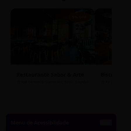
5% OFF
Restaurante Sabor & Arte
Bistrô Cent
Rua Bernardo Guimarães, 1200 - Lourdes
Av. João Pinheir
Menu de Acessibilidade