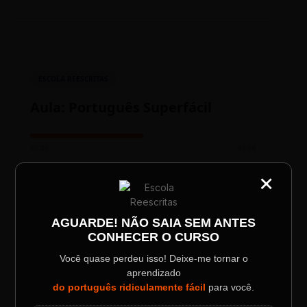
ESCOLA REESCRITAS
Aula: Português Superfácil
00:00
00:00
×
CATEGORIA
Título do Painel
AGUARDE! NÃO SAIA SEM ANTES
CONHECER O CURSO
Descrição longa do evento.
Você quase perdeu isso! Deixe-me tornar o
aprendizado
TESTE NOVO PLAYER
Data / Horário
Localização
do português ridiculamente fácil
para você.
Sábado, 28 Out | 20:48
The Big Apple Cinema