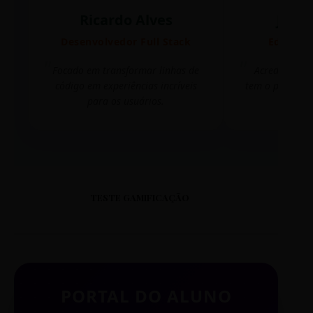
Ricardo Alves
Juli
Desenvolvedor Full Stack
Editora 
Focado em transformar linhas de
Acredito que
código em experiências incríveis
tem o poder de
para os usuários.
mudar 
TESTE GAMIFICAÇÃO
PORTAL DO ALUNO