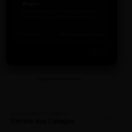
Begins
203
Embark on an epic interstellar adventure
Explor
where the fate of the universe hangs in
cibern
the balance. Prepare to be transported...
intelig
20:48 BRT
The Big Apple Cinema
19:30 
VITRINE DOS COLEGAS
CLASSIFICADOS INTERNOS
Vitrine dos Colegas