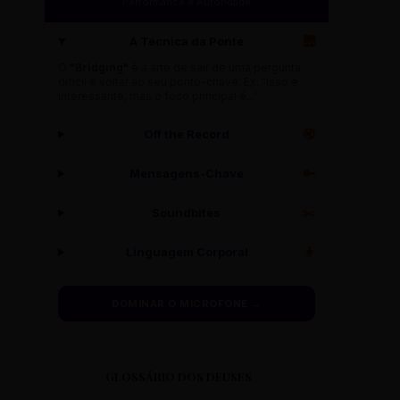
Performance e Autoridade
A Técnica da Ponte
🌉
O
"Bridging"
é a arte de sair de uma pergunta
difícil e voltar ao seu ponto-chave. Ex: "Isso é
interessante, mas o foco principal é..."
Off the Record
🔇
Mensagens-Chave
🔑
Soundbites
✂️
Linguagem Corporal
🧍
DOMINAR O MICROFONE →
GLOSSÁRIO DOS DEUSES