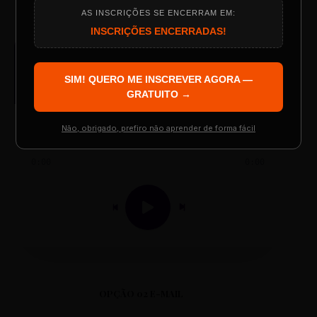
AS INSCRIÇÕES SE ENCERRAM EM:
Programação do Evento
INSCRIÇÕES ENCERRADAS!
AUDIO PLAYER
Arquivo de Áudio MP3
SIM! QUERO ME INSCREVER AGORA —
Palestrantes Confirmados
GRATUITO →
Não, obrigado, prefiro não aprender de forma fácil
Resgatar Ingresso Grátis
0:00
0:00
OPÇÃO 02 E-MAIL