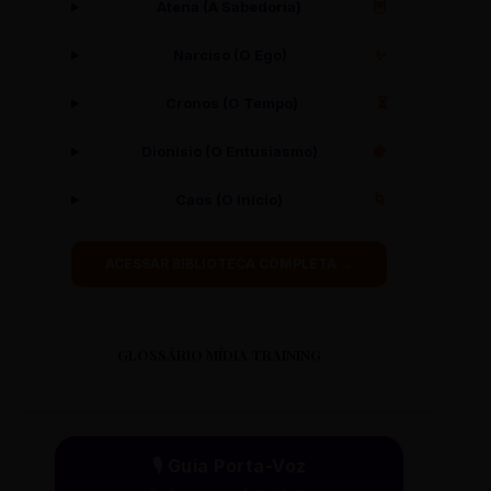
Atena (A Sabedoria)
🦉
Narciso (O Ego)
✨
Cronos (O Tempo)
⏳
Dionísio (O Entusiasmo)
🍇
Caos (O Início)
🌀
ACESSAR BIBLIOTECA COMPLETA →
GLOSSÁRIO MÍDIA TRAINING
🎙️ Guia Porta-Voz