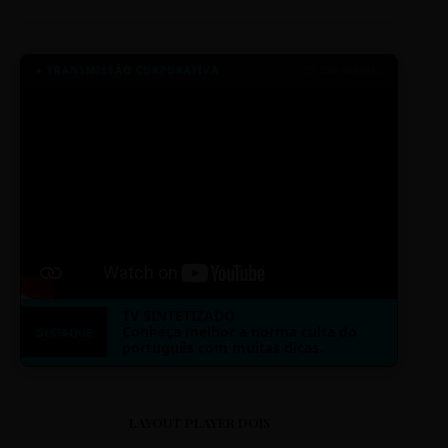
● TRANSMISSÃO CORPORATIVA
ID: 2026-MINERAL
TV SINTETIZADO
Conheça melhor a norma culta do
DESTAQUE
português com muitas dicas.
LAYOUT PLAYER DOIS