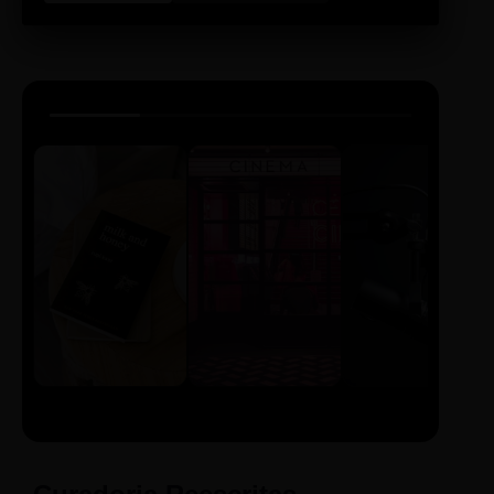
LIVRO
CINE
PODCAST
Sintetizado
Auto da
ECA Digital
Compadecida