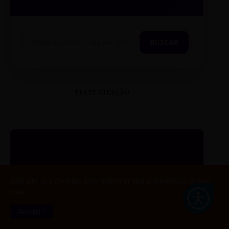
BUSCAR
TESTE CITAÇÃO
“
Este site usa cookies para melhorar sua experiência.
Saiba
mais
ESTE É UM EXEMPLO DE
CITAÇÃO EM CAIXA ALTA
Aceitar !
PARA O SEU PORTAL.