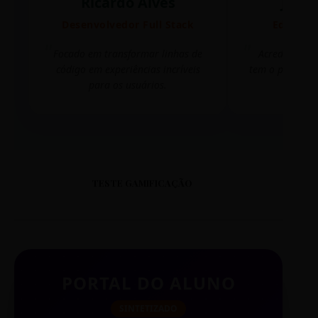
Ricardo Alves
Juli
Desenvolvedor Full Stack
Editora 
Focado em transformar linhas de
Acredito que
código em experiências incríveis
tem o poder de
para os usuários.
mudar 
TESTE GAMIFICAÇÃO
PORTAL DO ALUNO
SINTETIZADO