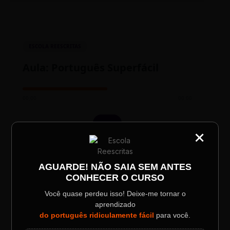
ESCOLA REESCRITAS
Aula: Português Superfácil
00:00
00:00
×
CATEGORIA
Título do Painel
AGUARDE! NÃO SAIA SEM ANTES
CONHECER O CURSO
Descrição longa do evento.
Você quase perdeu isso! Deixe-me tornar o
TESTE NOVO PLAYER
aprendizado
Data / Horário
Localização
do português ridiculamente fácil
para você.
Sábado, 28 Out | 20:48
The Big Apple Cinema