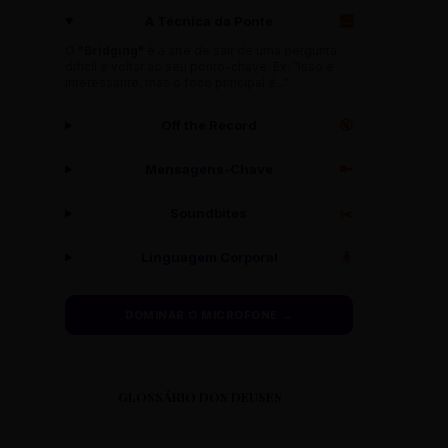
A Técnica da Ponte
🌉
O
"Bridging"
é a arte de sair de uma pergunta
difícil e voltar ao seu ponto-chave. Ex: "Isso é
interessante, mas o foco principal é..."
Off the Record
🔇
Mensagens-Chave
🔑
Soundbites
✂️
Linguagem Corporal
🧍
DOMINAR O MICROFONE →
GLOSSÁRIO DOS DEUSES