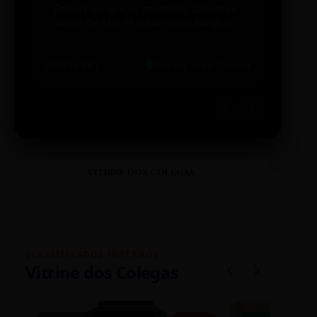
Embark on an epic interstellar adventure
Explor
where the fate of the universe hangs in
cibern
the balance. Prepare to be transported...
intelig
20:48 BRT
The Big Apple Cinema
19:30 
VITRINE DOS COLEGAS
CLASSIFICADOS INTERNOS
Vitrine dos Colegas