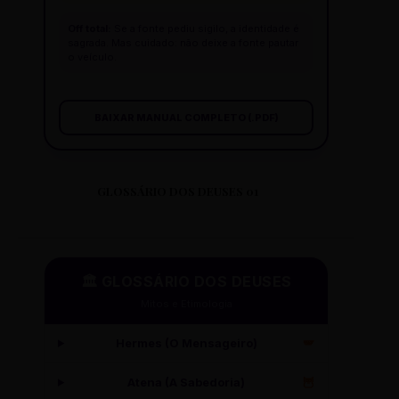
Off total:
Se a fonte pediu sigilo, a identidade é
sagrada. Mas cuidado: não deixe a fonte pautar
o veículo.
BAIXAR MANUAL COMPLETO (.PDF)
GLOSSÁRIO DOS DEUSES 01
🏛️ GLOSSÁRIO DOS DEUSES
Mitos e Etimologia
Hermes (O Mensageiro)
🪽
Atena (A Sabedoria)
🦉