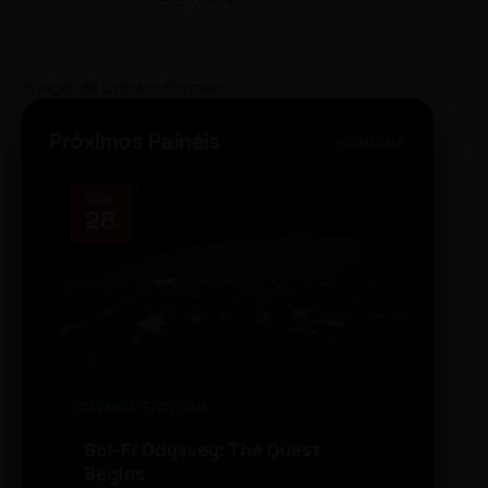
Widget de Eventos Premium
Próximos Painéis
ONLINE
OCT
NOV
28
14
SCIENCE FICTION
FUTUR
Sci-Fi Odyssey: The Quest
Neon
Begins
203