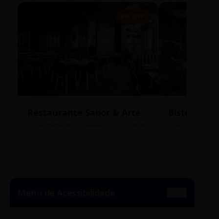
5% OFF
Restaurante Sabor & Arte
Bistrô Cent
Rua Bernardo Guimarães, 1200 - Lourdes
Av. João Pinheir
Menu de Acessibilidade