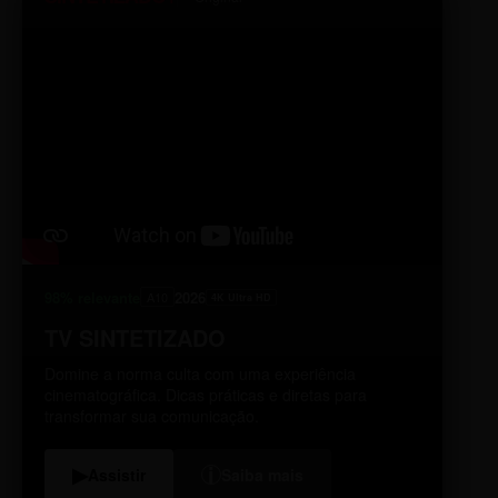
98% relevante
2026
A10
4K Ultra HD
TV SINTETIZADO
Domine a norma culta com uma experiência
cinematográfica. Dicas práticas e diretas para
transformar sua comunicação.
i
▶
Assistir
Saiba mais