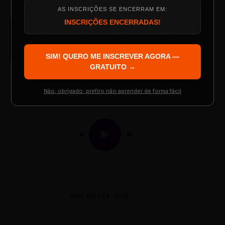
AS INSCRIÇÕES SE ENCERRAM EM:
Programação do Evento
INSCRIÇÕES ENCERRADAS!
AUDIO PLAYER
Arquivo de Áudio MP3
SIM! QUERO ME INSCREVER AGORA —
Palestrantes Confirmados
GRATUITO →
Não, obrigado, prefiro não aprender de forma fácil
0:00
0:00
Resgatar Ingresso Grátis
OPÇÃO 02 E-MAIL