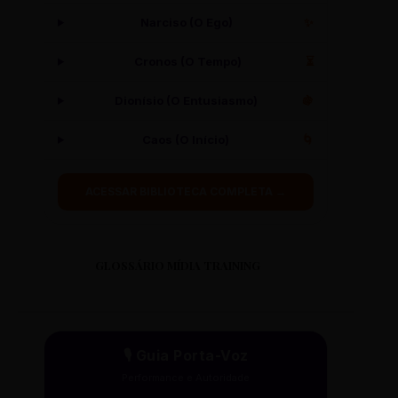
Narciso (O Ego)
✨
Cronos (O Tempo)
⏳
Dionísio (O Entusiasmo)
🍇
Caos (O Início)
🌀
ACESSAR BIBLIOTECA COMPLETA →
GLOSSÁRIO MÍDIA TRAINING
🎙️ Guia Porta-Voz
Performance e Autoridade