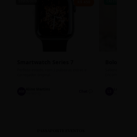
SEMINOVO
CASEIRO
R$ 450
Smartwatch Series 7
Bolos de P
Perfeito estado, com 3 pulseiras extras e
Sabores: Ninho com
carregador original.
Encomendas até qu
Aline Martins
Lucas Silva
AM
Chat 💬
LS
Marketing
Suporte TI
PASSAPORTE EVENTOS