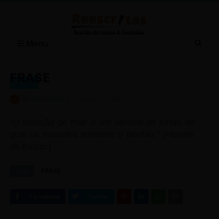
Menu
FRASE
FRASE
BY
REESCRITAS
-
MAIO 12, 2014
"O coração de mãe é um abismo do fundo do
qual se encontra somente o perdão." (Honoré
de Balzac).
Tags
FRASE