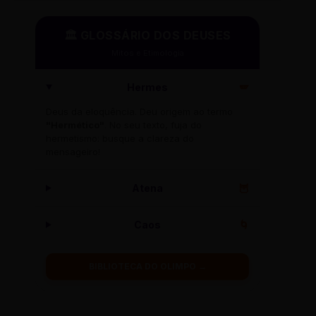
🏛️ GLOSSÁRIO DOS DEUSES
Mitos e Etimologia
Hermes
🪽
Deus da eloquência. Deu origem ao termo
"Hermético"
. No seu texto, fuja do
hermetismo: busque a clareza do
mensageiro!
Atena
🦉
Caos
🌀
BIBLIOTECA DO OLIMPO →