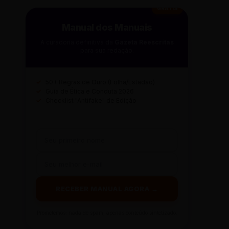
GRÁTIS
Manual dos Manuais
A curadoria definitiva da
Gazeta Reescritas
para sua redação.
✓
50+ Regras de Ouro (Folha/Estadão)
✓
Guia de Ética e Conduta 2026
✓
Checklist "Antifake" de Edição
RECEBER MANUAL AGORA →
Prometemos: nada de spam, apenas conteúdo sintetizado.