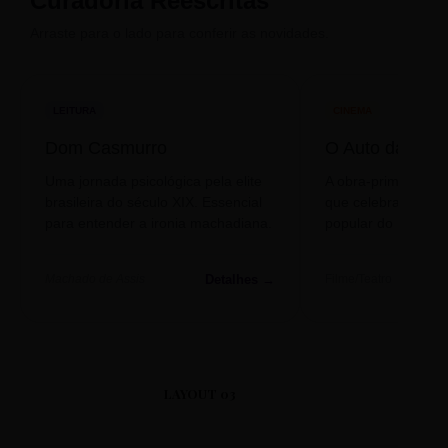
Curadoria Reescritas
Arraste para o lado para conferir as novidades.
LEITURA
CINEMA
Dom Casmurro
O Auto da Com
Uma jornada psicológica pela elite
A obra-prima de A
brasileira do século XIX. Essencial
que celebra o folclo
para entender a ironia machadiana.
popular do nosso S
Detalhes →
Machado de Assis
Filme/Teatro
LAYOUT 03