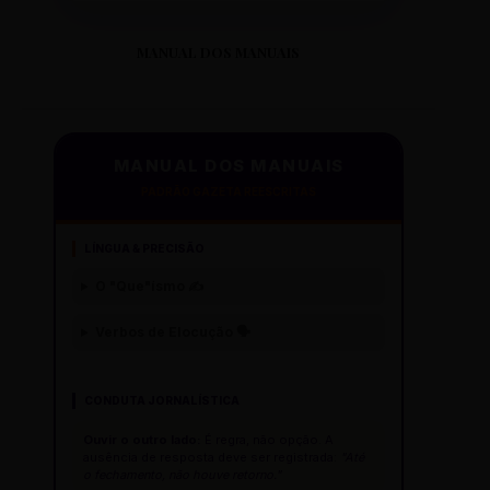
MANUAL DOS MANUAIS
MANUAL DOS MANUAIS
PADRÃO GAZETA REESCRITAS
LÍNGUA & PRECISÃO
O "Que"ísmo ✍️
Verbos de Elocução 🗣️
CONDUTA JORNALÍSTICA
Ouvir o outro lado:
É regra, não opção. A
ausência de resposta deve ser registrada:
"Até
o fechamento, não houve retorno."