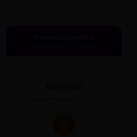
Pronúncia Superfácil
Deslize para ver mais palavras
COMO SE FALA?
Recorde
"A sílaba forte é o COR. Diga: Re-CÓR-
"O
de."