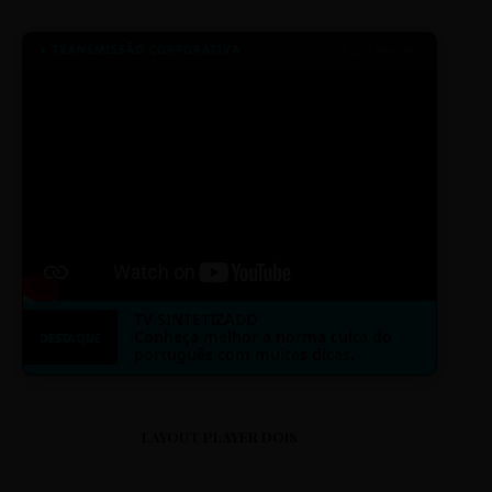
● TRANSMISSÃO CORPORATIVA
ID: 2026-MINERAL
TV SINTETIZADO
Conheça melhor a norma culta do
DESTAQUE
português com muitas dicas.
LAYOUT PLAYER DOIS