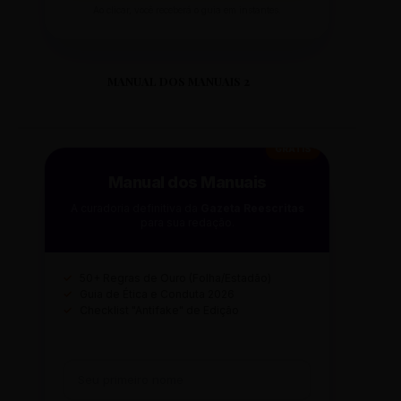
Ao clicar, você receberá o guia em instantes.
MANUAL DOS MANUAIS 2
GRÁTIS
Manual dos Manuais
A curadoria definitiva da
Gazeta Reescritas
para sua redação.
✓
50+ Regras de Ouro (Folha/Estadão)
✓
Guia de Ética e Conduta 2026
✓
Checklist "Antifake" de Edição