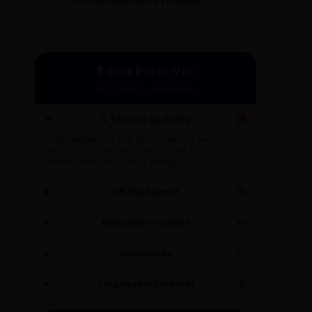
GLOSSÁRIO MÍDIA TRAINING
🎙️ Guia Porta-Voz
Performance e Autoridade
A Técnica da Ponte
🌉
O
"Bridging"
é a arte de sair de uma pergunta
difícil e voltar ao seu ponto-chave. Ex: "Isso é
interessante, mas o foco principal é..."
Off the Record
🔇
Mensagens-Chave
🔑
Soundbites
✂️
Linguagem Corporal
🧍