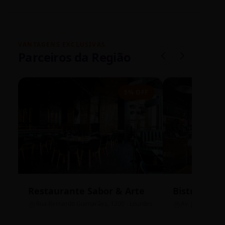
VANTAGENS EXCLUSIVAS
Parceiros da Região
5% OFF
Restaurante Sabor & Arte
Bistrô Cent
Rua Bernardo Guimarães, 1200 - Lourdes
Av. João Pinheir