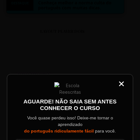
Conheça melhor a norma culta do
DESTAQUE
português com muitas dicas.
LAYOUT PLAYER DOIS
ESCOLA REESCRITAS
×
CATEGORIA
Aula: Português Superfácil
Título do Painel
AGUARDE! NÃO SAIA SEM ANTES
00:00
00:00
CONHECER O CURSO
Descrição longa do evento.
Você quase perdeu isso! Deixe-me tornar o
aprendizado
Data / Horário
Localização
do português ridiculamente fácil
para você.
Sábado, 28 Out | 20:48
The Big Apple Cinema