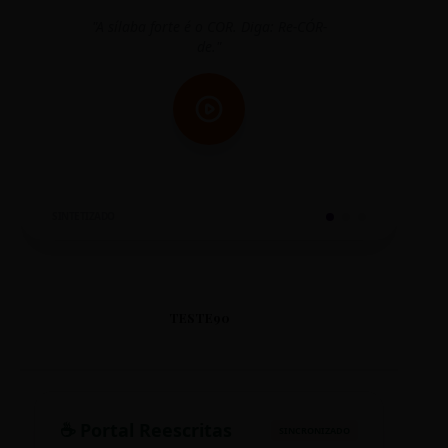
"A sílaba forte é o COR. Diga: Re-CÓR-
"O
de."
SINTETIZADO
TESTE90
☕ Portal Reescritas
SINCRONIZADO