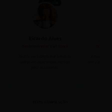
TECNOLOGIA
Ricardo Alves
Juli
Desenvolvedor Full Stack
Editora 
Focado em transformar linhas de
Acredito que
código em experiências incríveis
tem o poder de
para os usuários.
mudar 
TESTE GAMIFICAÇÃO