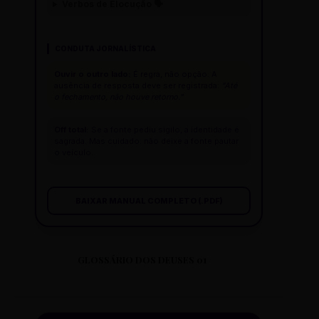
Verbos de Elocução 🗣️
CONDUTA JORNALÍSTICA
Ouvir o outro lado:
É regra, não opção. A
ausência de resposta deve ser registrada:
"Até
o fechamento, não houve retorno."
Off total:
Se a fonte pediu sigilo, a identidade é
sagrada. Mas cuidado: não deixe a fonte pautar
o veículo.
BAIXAR MANUAL COMPLETO (.PDF)
GLOSSÁRIO DOS DEUSES 01