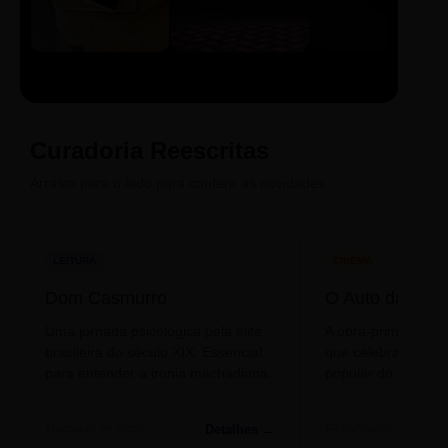
LIVRO
CINE
PODCAST
Sintetizado
Auto da
ECA Digital
Compadecida
Curadoria Reescritas
Arraste para o lado para conferir as novidades.
LEITURA
CINEMA
Dom Casmurro
O Auto da Com
Uma jornada psicológica pela elite
A obra-prima de A
brasileira do século XIX. Essencial
que celebra o folclo
para entender a ironia machadiana.
popular do nosso S
Detalhes →
Machado de Assis
Filme/Teatro