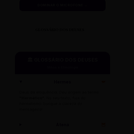
DOMINAR O MICROFONE →
GLOSSÁRIO DOS DEUSES
🏛️ GLOSSÁRIO DOS DEUSES
Mitos e Etimologia
Hermes
🪽
Deus da eloquência. Deu origem ao termo
"Hermético"
. No seu texto, fuja do
hermetismo: busque a clareza do
mensageiro!
Atena
🦉