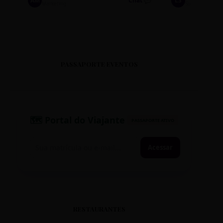
AM
Chat 💬
LS
Marketing
Suporte TI
PASSAPORTE EVENTOS
🗺️ Portal do Viajante
PASSAPORTE ATIVO
Acessar
RESTAURANTES