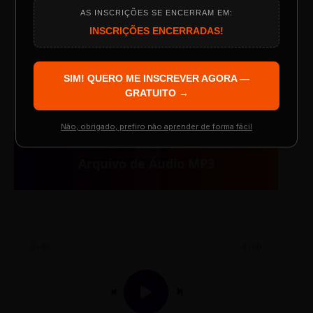
AS INSCRIÇÕES SE ENCERRAM EM:
Programação do Evento
INSCRIÇÕES ENCERRADAS!
TESTE NOVO PLAYER
SIM! QUERO ME INSCREVER AGORA —
Palestrantes Confirmados
GRATUITO →
Não, obrigado, prefiro não aprender de forma fácil
AUDIO PLAYER
Resgatar Ingresso Grátis
Arquivo de Áudio MP3
0:00
0:00