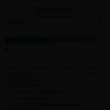
Menu
QUESTÃO DE CONCURSO (68)
QUESTÕES DE CONCURSO
BY
REESCRITAS
-
MAIO 12, 2014
FGV -
Assinale a alternativa em que o
elemento sublinhado representa o paciente
(complemento nominal) e não o agente
(adjunto adnominal).
a) Aula
de Latim
.
b) Comentaristas
de futebol.
c) Campos
de futebol.
d) Transmissões
de nossa televisão
.