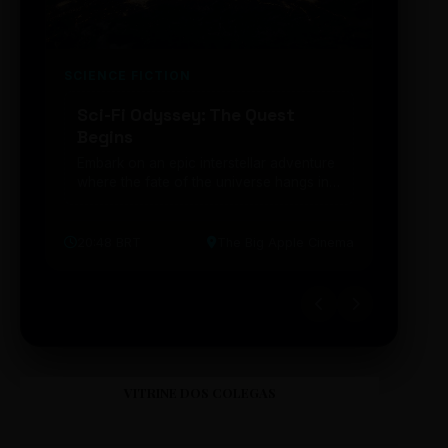
SCIENCE FICTION
FUTUR
Sci-Fi Odyssey: The Quest
Neon
Begins
203
Embark on an epic interstellar adventure
Explor
where the fate of the universe hangs in
cibern
the balance. Prepare to be transported...
intelig
20:48 BRT
The Big Apple Cinema
19:30 
VITRINE DOS COLEGAS