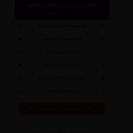
🏛️ GLOSSÁRIO DOS DEUSES
Mitos e Etimologia
Hermes (O Mensageiro)
🪽
Atena (A Sabedoria)
🦉
Narciso (O Ego)
✨
Cronos (O Tempo)
⏳
Dionísio (O Entusiasmo)
🍇
Caos (O Início)
🌀
ACESSAR BIBLIOTECA COMPLETA →