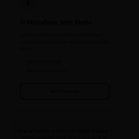
🎙️
O Microfone Sem Medo
Domine a fala em público e entrevistas
com técnicas de porta-voz e eliminação de
vícios.
✓
Técnica da Ponte
✓
Performance Verbal
Ver Protocolo
Dica de Mestre:
O bônus de
Media Training
é
o complemento ideal para o seu perfil de