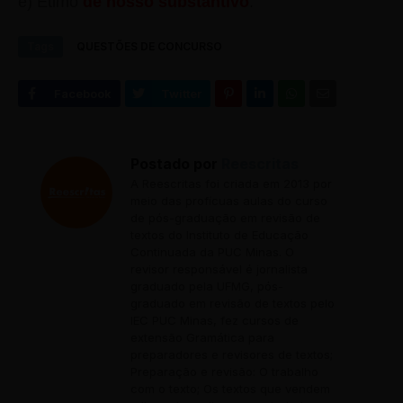
e) Étimo
de nosso substantivo
.
Tags
QUESTÕES DE CONCURSO
Postado por
Reescritas
A Reescritas foi criada em 2013 por
meio das profícuas aulas do curso
de pós-graduação em revisão de
textos do Instituto de Educação
Continuada da PUC Minas. O
revisor responsável é jornalista
graduado pela UFMG, pós-
graduado em revisão de textos pelo
IEC PUC Minas, fez cursos de
extensão Gramática para
preparadores e revisores de textos;
Preparação e revisão: O trabalho
com o texto; Os textos que vendem