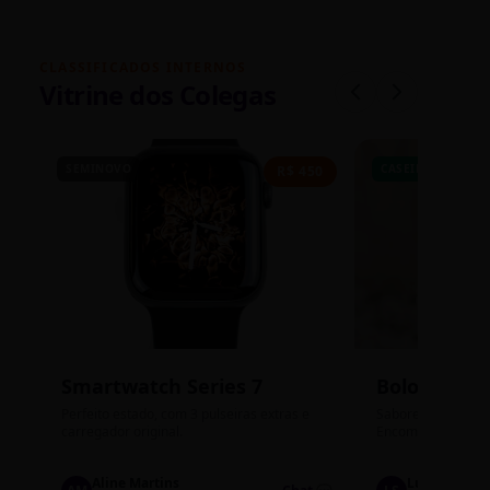
CLASSIFICADOS INTERNOS
Vitrine dos Colegas
SEMINOVO
CASEIRO
R$ 450
Smartwatch Series 7
Bolos de P
Perfeito estado, com 3 pulseiras extras e
Sabores: Ninho com
carregador original.
Encomendas até qu
Aline Martins
Lucas Silva