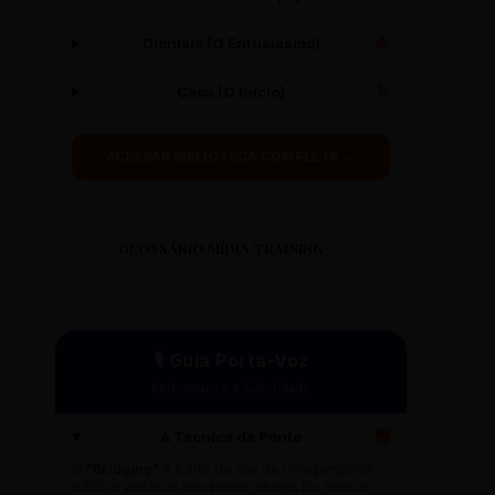
Dionísio (O Entusiasmo)
🍇
Caos (O Início)
🌀
ACESSAR BIBLIOTECA COMPLETA →
GLOSSÁRIO MÍDIA TRAINING
🎙️ Guia Porta-Voz
Performance e Autoridade
A Técnica da Ponte
🌉
O
"Bridging"
é a arte de sair de uma pergunta
difícil e voltar ao seu ponto-chave. Ex: "Isso é