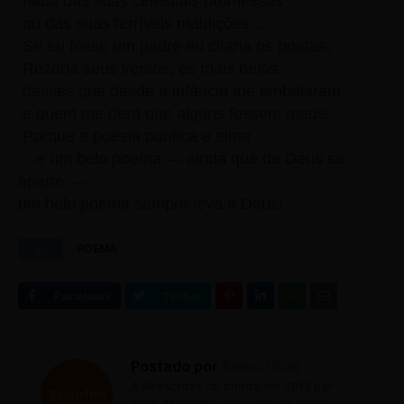
nada das suas celestiais promessas
ou das suas terríveis maldições...
Se eu fosse um padre eu citaria os poetas,
Rezaria seus versos, os mais belos,
desses que desde a infância me embalaram
e quem me dera que alguns fossem meus!
Porque a poesia purifica a alma
...e um belo poema — ainda que de Deus se
aparte —
um belo poema sempre leva a Deus!
Tags
POEMA
Postado por
Reescritas
A Reescritas foi criada em 2013 por
meio das profícuas aulas do curso