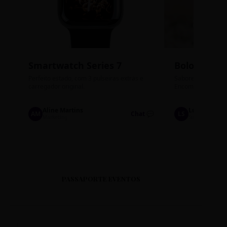
Smartwatch Series 7
Bolos de P
Perfeito estado, com 3 pulseiras extras e
Sabores: Ninho com
carregador original.
Encomendas até qu
Aline Martins
Lucas Silva
AM
Chat 💬
LS
Marketing
Suporte TI
PASSAPORTE EVENTOS