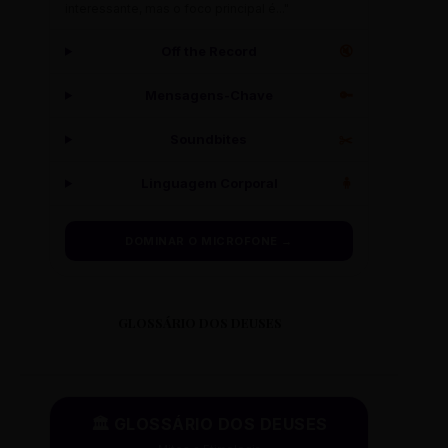
interessante, mas o foco principal é..."
Off the Record
🔇
Mensagens-Chave
🔑
Soundbites
✂️
Linguagem Corporal
🧍
DOMINAR O MICROFONE →
GLOSSÁRIO DOS DEUSES
🏛️ GLOSSÁRIO DOS DEUSES