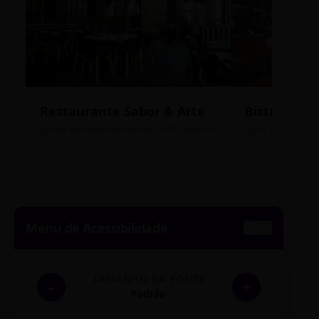
Restaurante Sabor & Arte
Bistrô Cent
Rua Bernardo Guimarães, 1200 - Lourdes
Av. João Pinheir
Menu de Acessibilidade
TAMANHO DA FONTE
-
+
Padrão