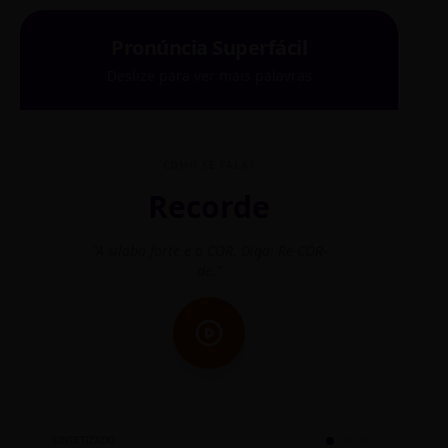
Pronúncia Superfácil
Deslize para ver mais palavras
COMO SE FALA?
Recorde
"A sílaba forte é o COR. Diga: Re-CÓR-
"O
de."
SINTETIZADO