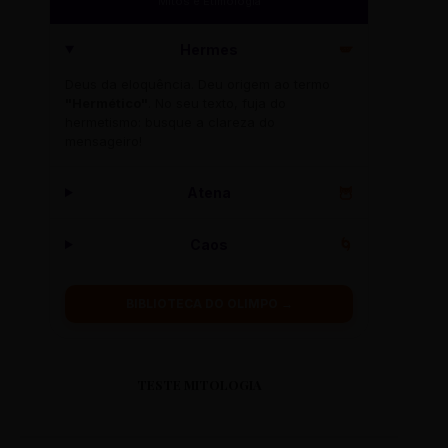
Mitos e Etimologia
Hermes
🪽
Deus da eloquência. Deu origem ao termo
"Hermético"
. No seu texto, fuja do
hermetismo: busque a clareza do
mensageiro!
Atena
🦉
Caos
🌀
BIBLIOTECA DO OLIMPO →
TESTE MITOLOGIA