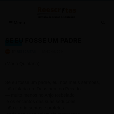
Menu
SE EU FOSSE UM PADRE
POEMA
BY
REESCRITAS
-
MAIO 09, 2014
(Mario Quintana)
Se eu fosse um padre, eu, nos meus sermões,
não falaria em Deus nem no Pecado
— muito menos no Anjo Rebelado
e os encantos das suas seduções,
não citaria santos e profetas: