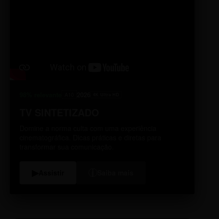
98% relevante
2026
A10
4K Ultra HD
TV SINTETIZADO
Domine a norma culta com uma experiência
cinematográfica. Dicas práticas e diretas para
transformar sua comunicação.
i
▶
Assistir
Saiba mais