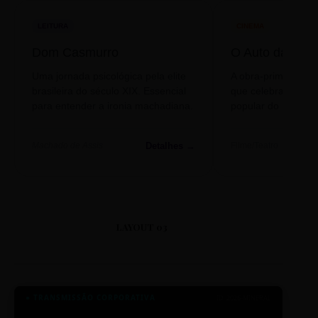
LEITURA
CINEMA
Dom Casmurro
O Auto da Com
Uma jornada psicológica pela elite
A obra-prima de A
brasileira do século XIX. Essencial
que celebra o folclo
para entender a ironia machadiana.
popular do nosso S
Detalhes →
Machado de Assis
Filme/Teatro
LAYOUT 03
● TRANSMISSÃO CORPORATIVA
ID: 2026-MINERAL