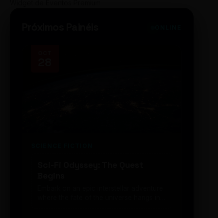
Widget de Eventos Premium
Próximos Painéis
ONLINE
OCT
NOV
28
14
SCIENCE FICTION
FUTUR
Sci-Fi Odyssey: The Quest
Neon
Begins
203
Embark on an epic interstellar adventure
Explor
where the fate of the universe hangs in
cibern
the balance. Prepare to be transported...
intelig