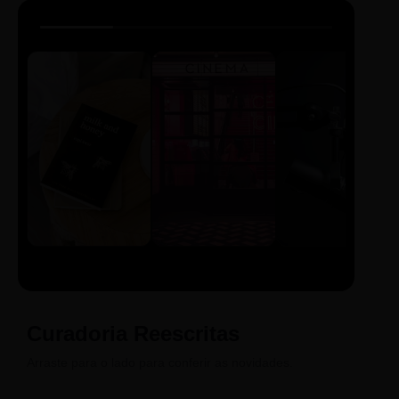
LIVRO
CINE
PODCAST
Sintetizado
Auto da
ECA Digital
Compadecida
Curadoria Reescritas
Arraste para o lado para conferir as novidades.