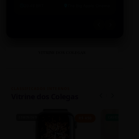
20:48 BRT
The Big Apple Cinema
19:30 
VITRINE DOS COLEGAS
CLASSIFICADOS INTERNOS
Vitrine dos Colegas
SEMINOVO
CASEIRO
R$ 450