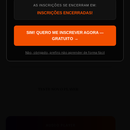
ESCOLA REESCRITAS
AS INSCRIÇÕES SE ENCERRAM EM:
Programação do Evento
INSCRIÇÕES ENCERRADAS!
Aula: Português Superfácil
SIM! QUERO ME INSCREVER AGORA —
00:00
00:00
Palestrantes Confirmados
GRATUITO →
Não, obrigado, prefiro não aprender de forma fácil
Resgatar Ingresso Grátis
TESTE NOVO PLAYER
AUDIO PLAYER