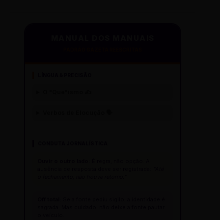
MANUAL DOS MANUAIS
PADRÃO GAZETA REESCRITAS
LÍNGUA & PRECISÃO
O "Que"ísmo ✍️
Verbos de Elocução 🗣️
CONDUTA JORNALÍSTICA
Ouvir o outro lado:
É regra, não opção. A
ausência de resposta deve ser registrada:
"Até
o fechamento, não houve retorno."
Off total:
Se a fonte pediu sigilo, a identidade é
sagrada. Mas cuidado: não deixe a fonte pautar
o veículo.