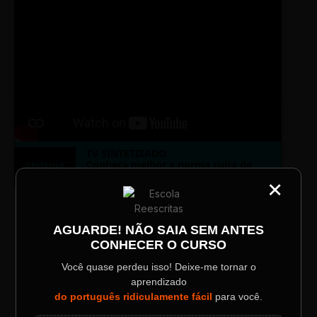
TV SINTETIZADO
Conheça melhor a norma culta do
DESTAQUE
português com muitas dicas.
×
CATEGORIA
Título do Painel
AGUARDE! NÃO SAIA SEM ANTES
LAYOUT PLAYER DOIS
CONHECER O CURSO
Descrição longa do evento.
Você quase perdeu isso! Deixe-me tornar o
aprendizado
Data / Horário
Localização
do português ridiculamente fácil
para você.
Sábado, 28 Out | 20:48
The Big Apple Cinema