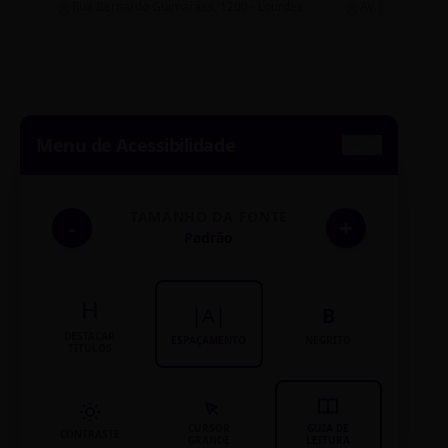
Rua Bernardo Guimarães, 1200 - Lourdes
Av. João Pinheir
Menu de Acessibilidade
TAMANHO DA FONTE
-
+
Padrão
H
|A|
B
DESTACAR
ESPAÇAMENTO
NEGRITO
TÍTULOS
CURSOR
GUIA DE
CONTRASTE
GRANDE
LEITURA