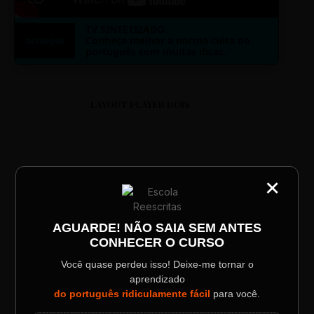
TV SINTETIZADO
Conheça melhor a norma culta do
DESTAQUE
português com muitas dicas.
LAYOUT PLAYER DOIS
×
CATEGORIA
Título do Painel
ESCOLA REESCRITAS
AGUARDE! NÃO SAIA SEM ANTES
Aula: Português Superfácil
CONHECER O CURSO
Descrição longa do evento.
Você quase perdeu isso! Deixe-me tornar o
00:00
00:00
aprendizado
Data / Horário
Localização
do português ridiculamente fácil
para você.
Sábado, 28 Out | 20:48
The Big Apple Cinema