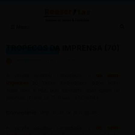
Menu
TROPEÇOS DA IMPRENSA (70)
TROPEÇOS DA IMPRENSA
BY
REESCRITAS
-
MAIO 20, 2014
A venda acabou cancelada, e
os sem-
ingresso
só foram dispersados após bate-
boca com a PM, que ameaçou usar spray de
pimenta.(Folha de S. Paulo, 19/5/2014).
Comentário:
Veja dicas de português.
A venda acabou cancelada, e
os sem-