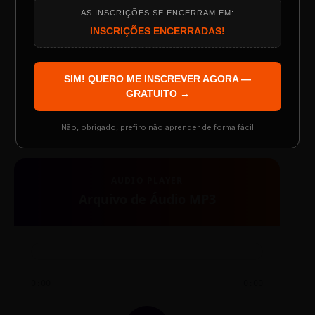
AS INSCRIÇÕES SE ENCERRAM EM:
Programação do Evento
INSCRIÇÕES ENCERRADAS!
SIM! QUERO ME INSCREVER AGORA —
TESTE NOVO PLAYER
Palestrantes Confirmados
GRATUITO →
Não, obrigado, prefiro não aprender de forma fácil
Resgatar Ingresso Grátis
AUDIO PLAYER
Arquivo de Áudio MP3
0:00
0:00