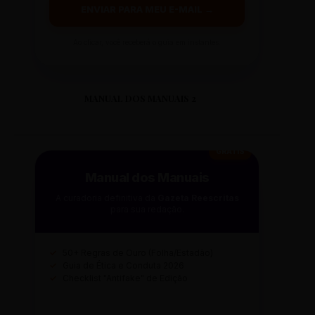
ENVIAR PARA MEU E-MAIL →
Ao clicar, você receberá o guia em instantes.
MANUAL DOS MANUAIS 2
GRÁTIS
Manual dos Manuais
A curadoria definitiva da
Gazeta Reescritas
para sua redação.
✓
50+ Regras de Ouro (Folha/Estadão)
✓
Guia de Ética e Conduta 2026
✓
Checklist "Antifake" de Edição