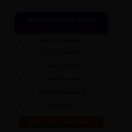
🏛️ GLOSSÁRIO DOS DEUSES
Mitos e Etimologia
Hermes (O Mensageiro)
🪽
Atena (A Sabedoria)
🦉
Narciso (O Ego)
✨
Cronos (O Tempo)
⏳
Dionísio (O Entusiasmo)
🍇
Caos (O Início)
🌀
ACESSAR BIBLIOTECA COMPLETA →