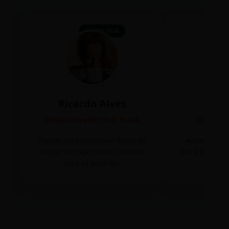
TECNOLOGIA
Ricardo Alves
Juli
Desenvolvedor Full Stack
Editora 
Focado em transformar linhas de
Acredito que
código em experiências incríveis
tem o poder de
para os usuários.
mudar 