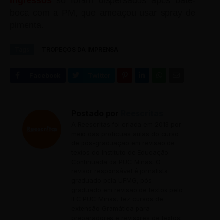
ingressos
só foram dispersados após bate-
boca com a PM, que ameaçou usar spray de
pimenta.
Tags
TROPEÇOS DA IMPRENSA
Postado por
Reescritas
A Reescritas foi criada em 2013 por
meio das profícuas aulas do curso
de pós-graduação em revisão de
textos do Instituto de Educação
Continuada da PUC Minas. O
revisor responsável é jornalista
graduado pela UFMG, pós-
graduado em revisão de textos pelo
IEC PUC Minas, fez cursos de
extensão Gramática para
preparadores e revisores de textos;