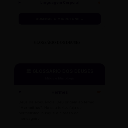
Linguagem Corporal
🧍
DOMINAR O MICROFONE →
GLOSSÁRIO DOS DEUSES
🏛️ GLOSSÁRIO DOS DEUSES
Mitos e Etimologia
Hermes
🪽
Deus da eloquência. Deu origem ao termo
"Hermético"
. No seu texto, fuja do
hermetismo: busque a clareza do
mensageiro!