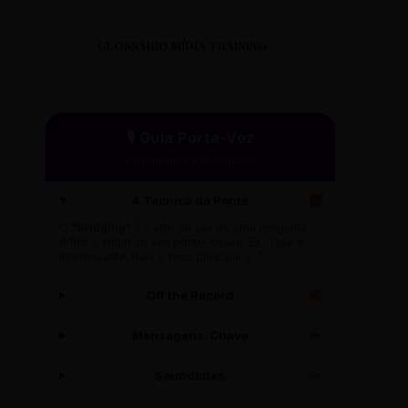
GLOSSÁRIO MÍDIA TRAINING
🎙️ Guia Porta-Voz
Performance e Autoridade
A Técnica da Ponte
🌉
O
"Bridging"
é a arte de sair de uma pergunta
difícil e voltar ao seu ponto-chave. Ex: "Isso é
interessante, mas o foco principal é..."
Off the Record
🔇
Mensagens-Chave
🔑
Soundbites
✂️