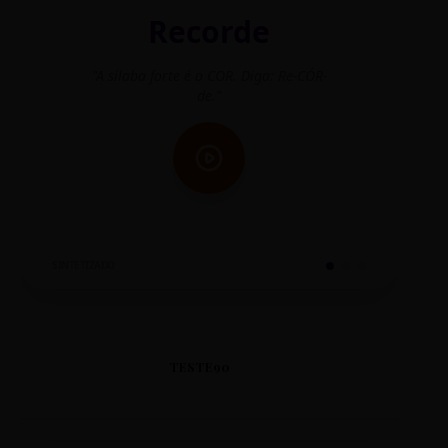
Recorde
"A sílaba forte é o COR. Diga: Re-CÓR-
"O
de."
SINTETIZADO
TESTE90