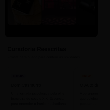
LIVRO
CINE
PODCAST
Sintetizado
Auto da
ECA Digital
Compadecida
Curadoria Reescritas
Arraste para o lado para conferir as novidades.
LEITURA
CINEMA
Dom Casmurro
O Auto da Com
Uma jornada psicológica pela elite
A obra-prima de A
brasileira do século XIX. Essencial
que celebra o folclo
para entender a ironia machadiana.
popular do nosso S