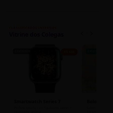
CLASSIFICADOS INTERNOS
Vitrine dos Colegas
SEMINOVO
CASEIRO
R$ 450
Smartwatch Series 7
Bolos de P
Perfeito estado, com 3 pulseiras extras e
Sabores: Ninho com
carregador original.
Encomendas até qu