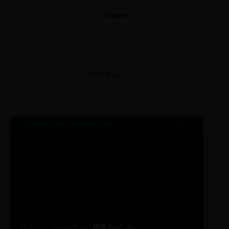
Detalhes →
Machado de Assis
Filme/Teatro
LAYOUT 03
● TRANSMISSÃO CORPORATIVA
ID: 2026-MINERAL