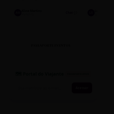
Aline Martins
Lucas Silva
AM
Chat 💬
LS
Marketing
Suporte TI
PASSAPORTE EVENTOS
🗺️ Portal do Viajante
PASSAPORTE ATIVO
Acessar