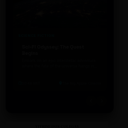
SCIENCE FICTION
FUTUR
Sci-Fi Odyssey: The Quest
Neon
Begins
203
Embark on an epic interstellar adventure
Explor
where the fate of the universe hangs in
cibern
the balance. Prepare to be transported...
intelig
20:48 BRT
The Big Apple Cinema
19:30 
VITRINE DOS COLEGAS