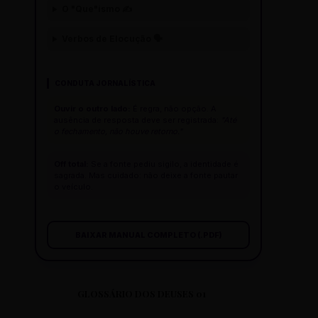
O "Que"ísmo ✍️
Verbos de Elocução 🗣️
CONDUTA JORNALÍSTICA
Ouvir o outro lado:
É regra, não opção. A
ausência de resposta deve ser registrada:
"Até
o fechamento, não houve retorno."
Off total:
Se a fonte pediu sigilo, a identidade é
sagrada. Mas cuidado: não deixe a fonte pautar
o veículo.
BAIXAR MANUAL COMPLETO (.PDF)
GLOSSÁRIO DOS DEUSES 01