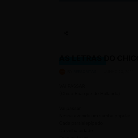
AS LETRAS DO CHIC
AS LETRAS DO CHICO
BY
REESCRITAS
-
JUNHO 20, 2014
VAI PASSAR
(Chico Buarque de Hollanda)
Vai passar
Nessa avenida um samba popular
Cada paralelepípedo
Da velha cidade
Essa noite vai