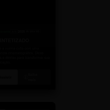
levante
2026
A10
4K Ultra HD
SINTETIZADO
 a norma culta com uma
ência cinematográfica. Dicas
as e diretas para transformar sua
icação.
Saiba
i
Assistir
mais