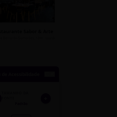
staurante Sabor & Arte
Bistrô Central
sso Grátis
ua Bernardo Guimarães, 1200 - Lourdes
Av. João Pinheiro, 450 - 
de Acessibilidade
TAMANHO DA
+
FONTE
Padrão