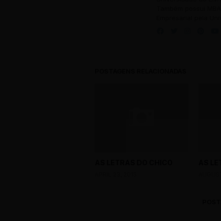
Também possui MBA 
Empresarial pela Uni
POSTAGENS RELACIONADAS
AS LETRAS DO CHICO
AS LE
CATEGORIA
APRIL 23, 2015
AUGUST
Título do P
POST
Descrição longa d