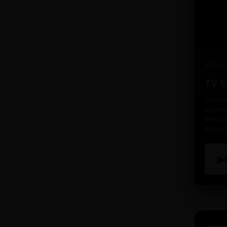
98% re
TV 
Domine
experi
prátic
comun
▶