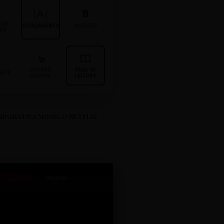
|A|
B
CAR
ESPAÇAMENTO
NEGRITO
LOS
CURSOR
GUIA DE
ASTE
GRANDE
LEITURA
RPORATIVA MODELO NETFLIX
ETIZADO+
Original