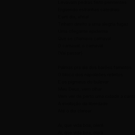
Levavam pedras feito penitentes
Erguendo estranhas catedrais
E um dia, afinal
Tinham direito a uma alegria fugaz
Uma ofegante epidemia
Que se chamava carnaval
O carnaval, o carnaval
(Vai passar)
Palmas pra ala dos barões famintos
O bloco dos napoleões retintos
E os pigmeus do bulevar
Meu Deus, vem olhar
Vem ver de perto uma cidade a canta
A evolução da liberdade
Até o dia clarear
Ai, que vida boa, olerê
Ai, que vida boa, olará