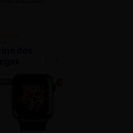
VITRINE DOS COLEGAS
IFICADOS
NOS
rine dos
egas
INOVO
CASEIRO
R$ 450