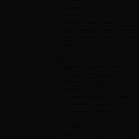
Se arrepiar
Ao lembrar
Que aqui passaram sambas imortais
Que aqui sangraram pelos nossos pé
Que aqui sambaram nossos ancestra
Vai passar
Num tempo
Página infeliz da nossa história
Passagem desbotada na memória
Das nossas novas gerações
Dormia
A nossa pátria mãe tão distraída
Sem perceber que era subtraída
Em tenebrosas transações
Seus filhos
Erravam cegos pelo continente