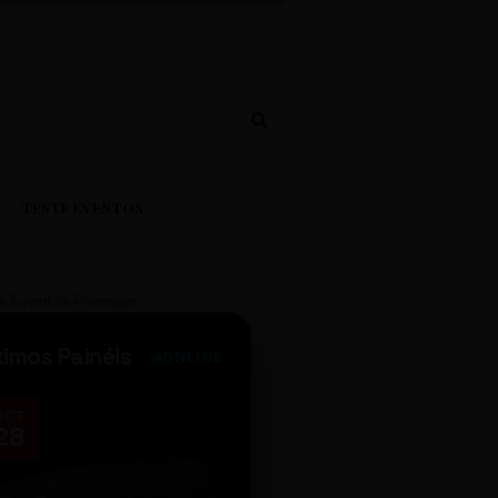
TESTE EVENTOS
e Eventos Premium
ximos Painéis
ONLINE
OCT
NOV
28
14