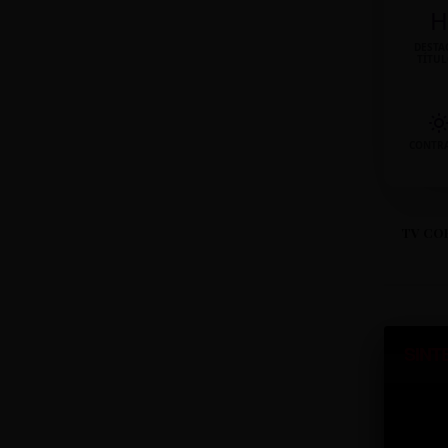
H
DESTA
TÍTU
CONTR
TV CO
SINT