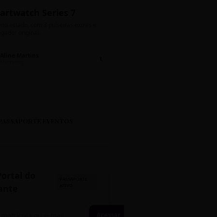
artwatch Series 7
Bolos de Pote G
ito estado, com 3 pulseiras extras e
Sabores: Ninho com Nutella 
gador original.
Encomendas até quinta!
Aline Martins
Lucas Silva
Chat 💬
LS
Marketing
Suporte TI
PASSAPORTE EVENTOS
Portal do
PASSAPORTE
ATIVO
ante
Acessar