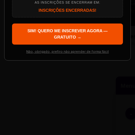
AS INSCRIÇÕES SE ENCERRAM EM:
INSCRIÇÕES ENCERRADAS!
Localização
The Big Apple Cinema
SIM! QUERO ME INSCREVER AGORA —
Re
 Evento
GRATUITO →
Resgatar Ingre
R
Não, obrigado, prefiro não aprender de forma fácil
Menu 
-