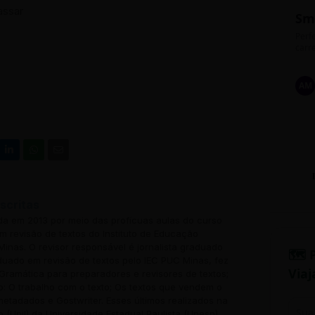
assar
Sm
Perfe
carre
AM
scritas
ada em 2013 por meio das profícuas aulas do curso
 revisão de textos do Instituto de Educação
inas. O revisor responsável é jornalista graduado
🗺️ 
uado em revisão de textos pelo IEC PUC Minas, fez
Viaj
Gramática para preparadores e revisores de textos;
o: O trabalho com o texto; Os textos que vendem o
 metadados e Gostwriter. Esses últimos realizados na
o (Unil) da Universidade Estadual Paulista (Unesp).