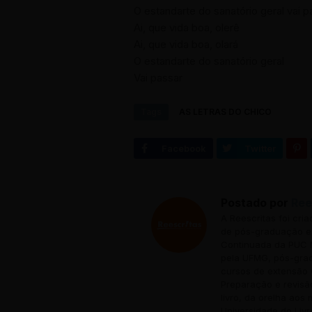
O estandarte do sanatório geral vai p
Ai, que vida boa, olerê
Ai, que vida boa, olará
O estandarte do sanatório geral
Vai passar
Tags
AS LETRAS DO CHICO
Postado por
Ree
A Reescritas foi cri
de pós-graduação em
Continuada da PUC M
pela UFMG, pós-grad
cursos de extensão 
Preparação e revisã
livro, da orelha aos
Universidade do Livr