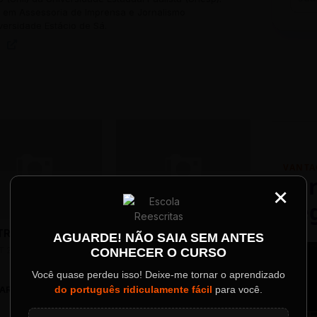
em Assessoria de Imprensa e Jornalismo
versidade Estácio de Sá.
VANTA
Par
×
Re
TRAS DO CHICO
AS LETRAS DO CHICO
Palestrantes Confir
AGUARDE! NÃO SAIA SEM ANTES
 25, 2014
AUGUST 18, 2014
CONHECER O CURSO
ainel
Você quase perdeu isso! Deixe-me tornar o aprendizado
do português ridiculamente fácil
para você.
AR UM COMENTÁRIO
o evento.