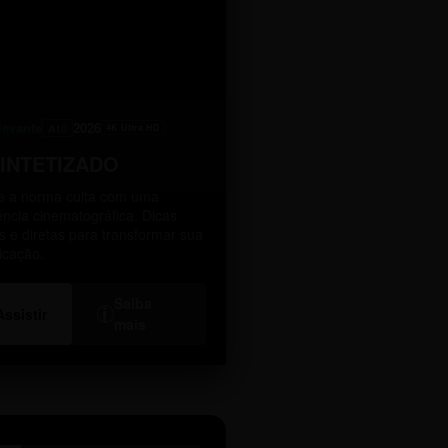
levante
2026
A10
4K Ultra HD
SINTETIZADO
 a norma culta com uma
ência cinematográfica. Dicas
as e diretas para transformar sua
icação.
Saiba
i
Assistir
mais