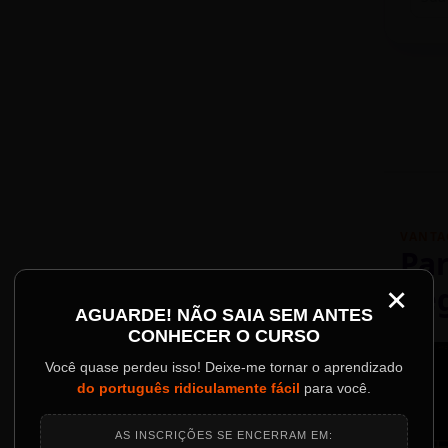
VANTA
Par
×
Re
AGUARDE! NÃO SAIA SEM ANTES
Palestrantes Confir
CONHECER O CURSO
ainel
Você quase perdeu isso! Deixe-me tornar o aprendizado
do português ridiculamente fácil
para você.
o evento.
AS INSCRIÇÕES SE ENCERRAM EM: