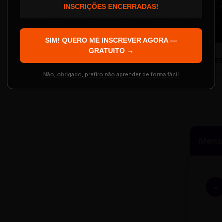
INSCRIÇÕES ENCERRADAS!
Localização
The Big Apple Cinema
SIM! QUERO ME INSCREVER AGORA —
GRATUITO →
Re
 Evento
Resgatar Ingre
R
Não, obrigado, prefiro não aprender de forma fácil
Menu 
-