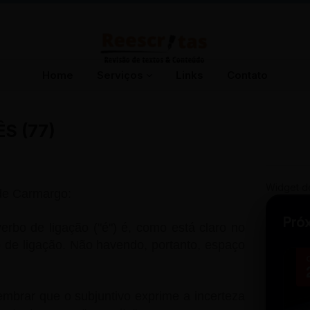
Home
Serviços
Links
Contato
S (77)
Widget d
 de Carmargo:
Pró
rbo de ligação ("é") é, como está claro no
de ligação. Não havendo, portanto, espaço
embrar que o subjuntivo exprime a incerteza