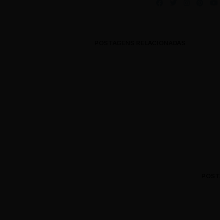
POSTAGENS RELACIONADAS
DICAS DE PORTUGUÊS
DICAS
(189)
(187)
JUNE 12, 2019
MAY 15,
POST
0 Comments