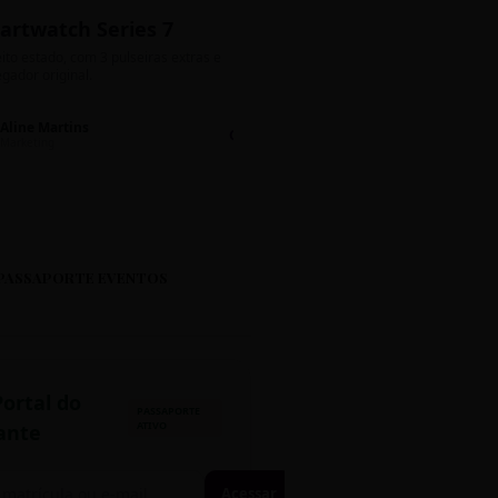
artwatch Series 7
Bolos de Pote G
ito estado, com 3 pulseiras extras e
Sabores: Ninho com Nutella 
gador original.
Encomendas até quinta!
Aline Martins
Lucas Silva
Chat 💬
LS
Marketing
Suporte TI
PASSAPORTE EVENTOS
Portal do
PASSAPORTE
ATIVO
ante
Acessar