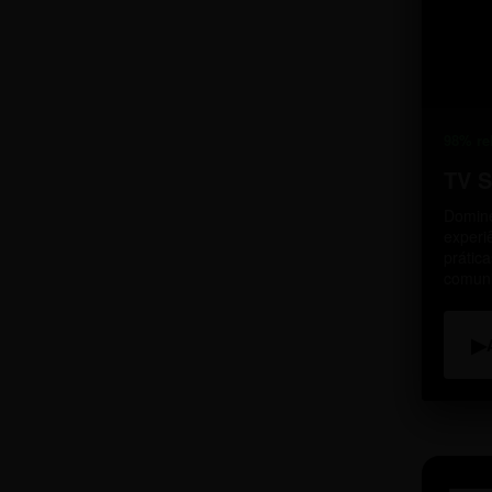
98% re
TV 
Domine
experi
prátic
comun
▶