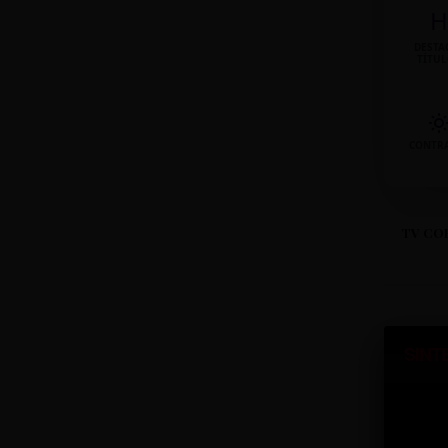
H
DESTA
TÍTU
CONTR
TV CO
SINT