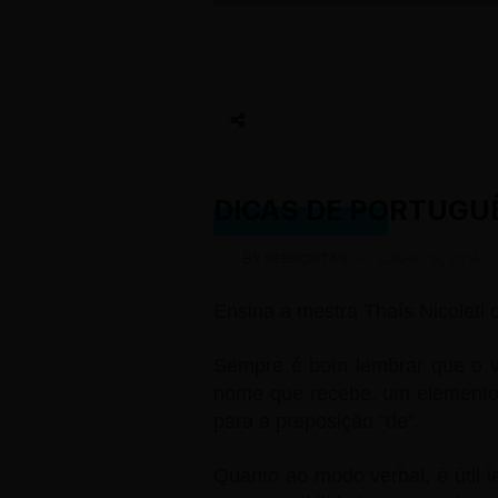
DICAS DE PORTUGUÊ
DICAS DE PORTUGUÊS
BY
REESCRITAS
-
JUNHO 18, 2014
Ensina a mestra Thaís Nicoleti
Sempre é bom lembrar que o ve
nome que recebe, um elemento 
para a preposição "de".
Quanto ao modo verbal, é útil l