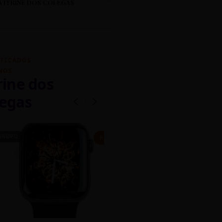
VITRINE DOS COLEGAS
IFICADOS
NOS
rine dos
egas
INOVO
CASEIRO
R$ 450