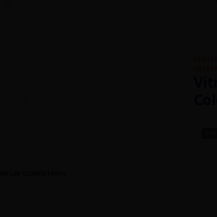
CLASS
INTER
Vit
Col
 DE PORTUGUÊS
DICAS DE PORTUGUÊS
SEM
(184)
 2019
MARCH 27, 2019
AR UM COMENTÁRIO