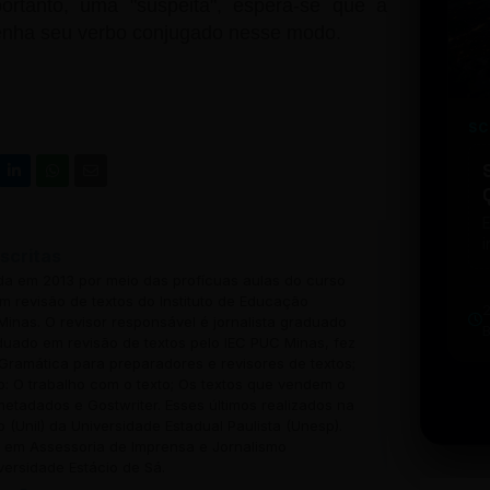
portanto, uma "suspeita", espera-se que a
tenha seu verbo conjugado nesse modo.
SC
i
scritas
w
ada em 2013 por meio das profícuas aulas do curso
u
 revisão de textos do Instituto de Educação
b
inas. O revisor responsável é jornalista graduado
t
uado em revisão de textos pelo IEC PUC Minas, fez
Gramática para preparadores e revisores de textos;
o: O trabalho com o texto; Os textos que vendem o
 metadados e Gostwriter. Esses últimos realizados na
o (Unil) da Universidade Estadual Paulista (Unesp).
em Assessoria de Imprensa e Jornalismo
versidade Estácio de Sá.