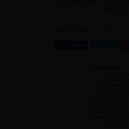
e a possibilidade. Havendo, 
oração que traz seu conteúdo 
Tags
DICAS DE PORTUGUÊS
Postado por
Ree
A Reescritas foi cri
de pós-graduação em
Continuada da PUC M
pela UFMG, pós-grad
cursos de extensão 
Preparação e revisã
livro, da orelha aos
Universidade do Livr
Também possui MBA 
Empresarial pela Uni