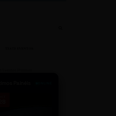
TESTE EVENTOS
e Eventos Premium
ximos Painéis
ONLINE
OCT
NOV
28
14