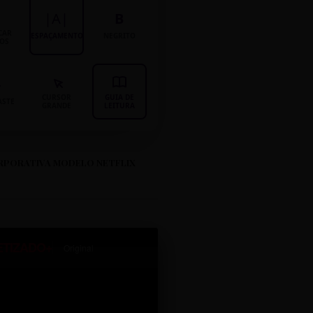
|A|
B
CAR
ESPAÇAMENTO
NEGRITO
LOS
CURSOR
GUIA DE
ASTE
GRANDE
LEITURA
RPORATIVA MODELO NETFLIX
ETIZADO+
Original