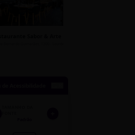
staurante Sabor & Arte
Bistrô Central
sso Grátis
ua Bernardo Guimarães, 1200 - Lourdes
Av. João Pinheiro, 450 - 
de Acessibilidade
TAMANHO DA
+
FONTE
Padrão