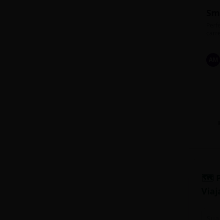
Sm
Perfe
carre
AM
🗺️ 
Viaj