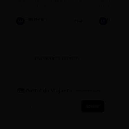
Perfeito estado, com 3 pulseiras extras e
Sabores: Ninho com
carregador original.
Encomendas até qu
Aline Martins
Lucas Silva
AM
Chat 💬
LS
Marketing
Suporte TI
PASSAPORTE EVENTOS
🗺️ Portal do Viajante
PASSAPORTE ATIVO
Acessar