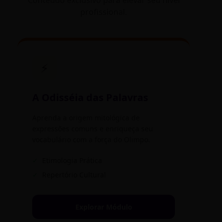
Conteúdo exclusivo para elevar seu nível
profissional.
⚡
A Odisséia das Palavras
Aprenda a origem mitológica de
expressões comuns e enriqueça seu
vocabulário com a força do Olimpo.
✓
Etimologia Prática
✓
Repertório Cultural
Explorar Módulo