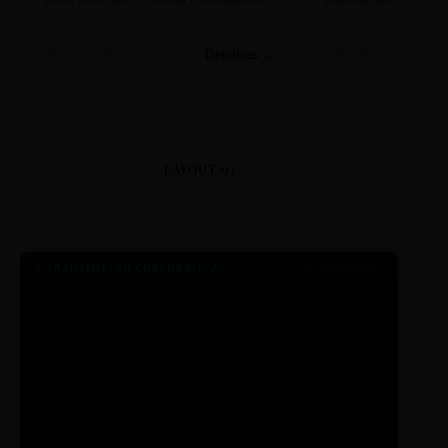
Detalhes →
Machado de Assis
Filme/Teatro
LAYOUT 03
● TRANSMISSÃO CORPORATIVA
ID: 2026-MINERAL