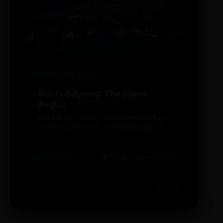
SCIENCE FICTION
FUTUR
Sci-Fi Odyssey: The Quest
Neon
Begins
203
Embark on an epic interstellar adventure
Explor
where the fate of the universe hangs in
cibern
the balance. Prepare to be transported...
intelig
20:48 BRT
The Big Apple Cinema
19:30 