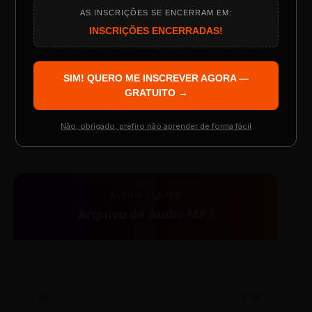
AS INSCRIÇÕES SE ENCERRAM EM:
Programação do Evento
INSCRIÇÕES ENCERRADAS!
SIM! QUERO ME INSCREVER AGORA —
Palestrantes Confirmados
GRATUITO →
TESTE NOVO PLAYER
Não, obrigado, prefiro não aprender de forma fácil
Resgatar Ingresso Grátis
AUDIO PLAYER
Arquivo de Áudio MP3
0:00
0:00