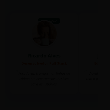
TECNOLOGIA
Ricardo Alves
Juli
Desenvolvedor Full Stack
Editora 
Focado em transformar linhas de
Acredito que
código em experiências incríveis
tem o poder de
para os usuários.
mudar 