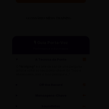
GLOSSÁRIO MÍDIA TRAINING
🎙️ Guia Porta-Voz
Performance e Autoridade
A Técnica da Ponte
🌉
O
"Bridging"
é a arte de sair de uma pergunta
difícil e voltar ao seu ponto-chave. Ex: "Isso é
interessante, mas o foco principal é..."
Off the Record
🔇
Mensagens-Chave
🔑
Soundbites
✂️