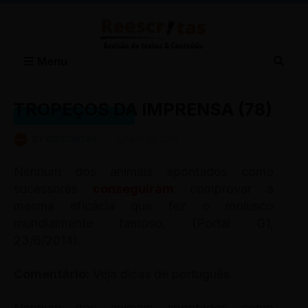
Menu
TROPEÇOS DA IMPRENSA (78)
TROPEÇOS DA IMPRENSA
BY
REESCRITAS
-
JUNHO 25, 2014
Nenhum dos animais apontados como
sucessores
conseguiram
comprovar a
mesma eficácia que fez o molusco
mundialmente famoso. (Portal G1,
23/6/2014).
Comentário:
Veja dicas de português.
Nenhum dos animais apontados como