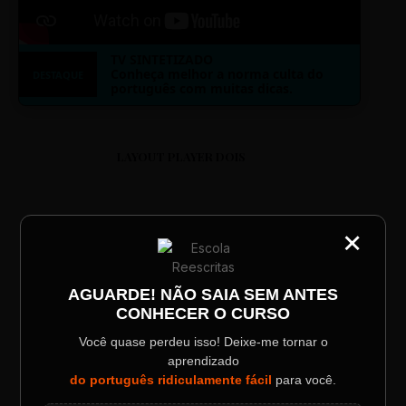
TV SINTETIZADO
Conheça melhor a norma culta do
DESTAQUE
português com muitas dicas.
LAYOUT PLAYER DOIS
×
CATEGORIA
Título do Painel
ESCOLA REESCRITAS
AGUARDE! NÃO SAIA SEM ANTES
CONHECER O CURSO
Descrição longa do evento.
Aula: Português Superfácil
Você quase perdeu isso! Deixe-me tornar o
aprendizado
00:00
00:00
Data / Horário
Localização
do português ridiculamente fácil
para você.
Sábado, 28 Out | 20:48
The Big Apple Cinema