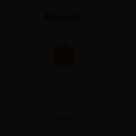
COMO SE FALA?
Recorde
"A sílaba forte é o COR. Diga: Re-CÓR-
"O
de."
SINTETIZADO
TESTE90