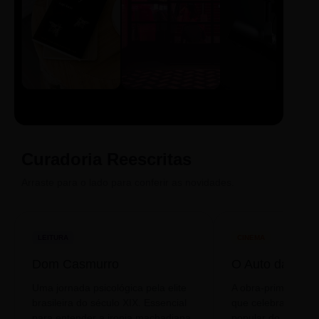
LIVRO
CINE
PODCAST
Sintetizado
Auto da
ECA Digital
Compadecida
Curadoria Reescritas
Arraste para o lado para conferir as novidades.
LEITURA
CINEMA
Dom Casmurro
O Auto da Com
Uma jornada psicológica pela elite
A obra-prima de A
brasileira do século XIX. Essencial
que celebra o folclo
para entender a ironia machadiana.
popular do nosso S