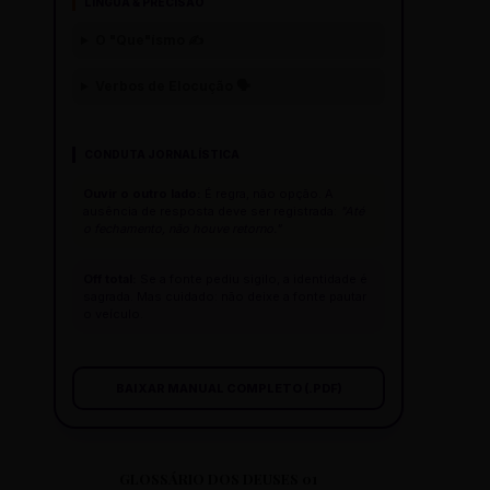
LÍNGUA & PRECISÃO
O "Que"ísmo ✍️
Verbos de Elocução 🗣️
CONDUTA JORNALÍSTICA
Ouvir o outro lado:
É regra, não opção. A
ausência de resposta deve ser registrada:
"Até
o fechamento, não houve retorno."
Off total:
Se a fonte pediu sigilo, a identidade é
sagrada. Mas cuidado: não deixe a fonte pautar
o veículo.
BAIXAR MANUAL COMPLETO (.PDF)
GLOSSÁRIO DOS DEUSES 01