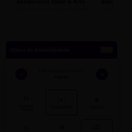
Restaurante Sabor & Arte
Bistrô Cent
Rua Bernardo Guimarães, 1200 - Lourdes
Av. João Pinheir
Menu de Acessibilidade
TAMANHO DA FONTE
-
+
Padrão
H
|A|
B
DESTACAR
ESPAÇAMENTO
NEGRITO
TÍTULOS