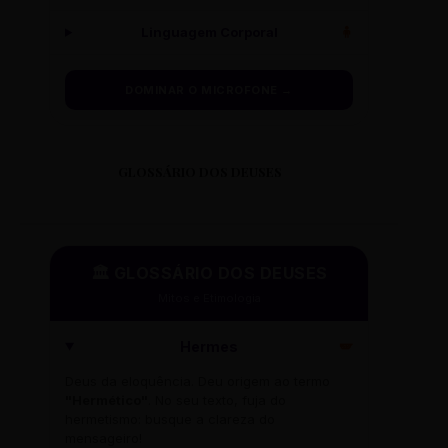
Linguagem Corporal
🧍
DOMINAR O MICROFONE →
GLOSSÁRIO DOS DEUSES
🏛️ GLOSSÁRIO DOS DEUSES
Mitos e Etimologia
Hermes
🪽
Deus da eloquência. Deu origem ao termo
"Hermético"
. No seu texto, fuja do
hermetismo: busque a clareza do
mensageiro!