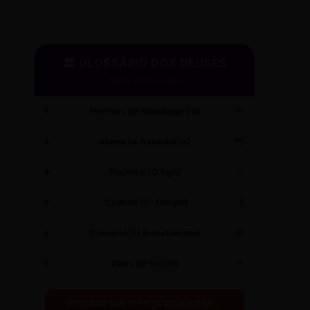
🏛️ GLOSSÁRIO DOS DEUSES
Mitos e Etimologia
Hermes (O Mensageiro)
🪽
Atena (A Sabedoria)
🦉
Narciso (O Ego)
✨
Cronos (O Tempo)
⏳
Dionísio (O Entusiasmo)
🍇
Caos (O Início)
🌀
ACESSAR BIBLIOTECA COMPLETA →