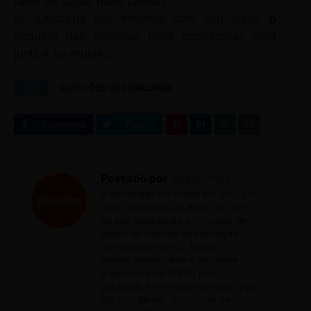
favor de todas boas causas."
d) "Desceria aos infernos com seu ídolo,
o
seguiria nas batalhas mais espinhosas pela
justiça no mundo..."
Tags
QUESTÕES DE CONCURSO
Postado por
Reescritas
A Reescritas foi criada em 2013 por
meio das profícuas aulas do curso
de pós-graduação em revisão de
textos do Instituto de Educação
Continuada da PUC Minas. O
revisor responsável é jornalista
graduado pela UFMG, pós-
graduado em revisão de textos pelo
IEC PUC Minas, fez cursos de