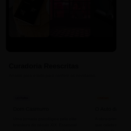
LIVRO
CINE
PODCAST
Sintetizado
Auto da
ECA Digital
Compadecida
Curadoria Reescritas
Arraste para o lado para conferir as novidades.
LEITURA
CINEMA
Dom Casmurro
O Auto da Com
Uma jornada psicológica pela elite
A obra-prima de A
brasileira do século XIX. Essencial
que celebra o folclo
para entender a ironia machadiana.
popular do nosso S