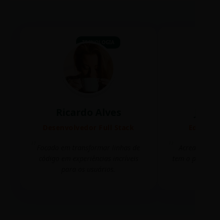
TECNOLOGIA
Ricardo Alves
Juli
Desenvolvedor Full Stack
Editora 
Focado em transformar linhas de
Acredito que
código em experiências incríveis
tem o poder de
para os usuários.
mudar 