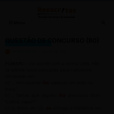
Menu
QUESTÃO DE CONCURSO (80)
QUESTÕES DE CONCURSO
BY
REESCRITAS
-
JULHO 08, 2014
FUMARC
- De acordo com a norma culta, não
se admite outra colocação para o pronome
destacado em:
a)"... nem quando
lhe
sapecou um beijo na
boca."
b)"... tantas que alguém
lhe
precisaria dizer:
'Calma, rapaz'!"
c)"Já Bono, do U2,
se
entrega à militância em