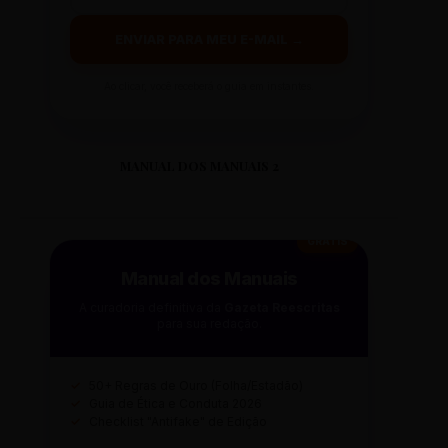
ENVIAR PARA MEU E-MAIL →
Ao clicar, você receberá o guia em instantes.
MANUAL DOS MANUAIS 2
GRÁTIS
Manual dos Manuais
A curadoria definitiva da
Gazeta Reescritas
para sua redação.
✓
50+ Regras de Ouro (Folha/Estadão)
✓
Guia de Ética e Conduta 2026
✓
Checklist "Antifake" de Edição