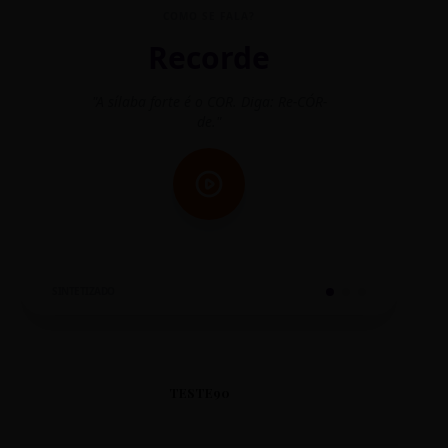
COMO SE FALA?
Recorde
"A sílaba forte é o COR. Diga: Re-CÓR-
"O
de."
SINTETIZADO
TESTE90