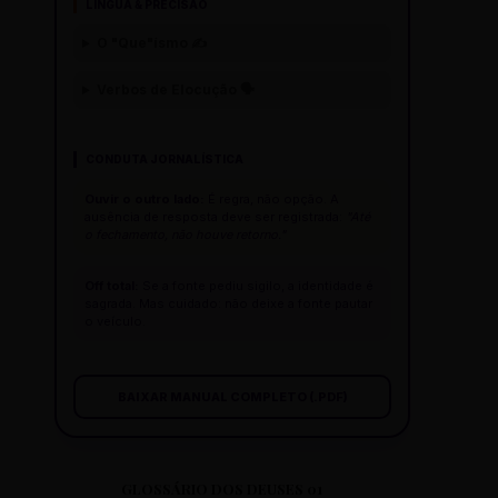
LÍNGUA & PRECISÃO
O "Que"ísmo ✍️
Verbos de Elocução 🗣️
CONDUTA JORNALÍSTICA
Ouvir o outro lado:
É regra, não opção. A
ausência de resposta deve ser registrada:
"Até
o fechamento, não houve retorno."
Off total:
Se a fonte pediu sigilo, a identidade é
sagrada. Mas cuidado: não deixe a fonte pautar
o veículo.
BAIXAR MANUAL COMPLETO (.PDF)
GLOSSÁRIO DOS DEUSES 01