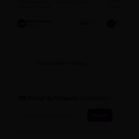
Perfeito estado, com 3 pulseiras extras e
Sabores: Ninho com
carregador original.
Encomendas até qu
Aline Martins
Lucas Silva
AM
Chat 💬
LS
Marketing
Suporte TI
PASSAPORTE EVENTOS
🗺️ Portal do Viajante
PASSAPORTE ATIVO
Acessar