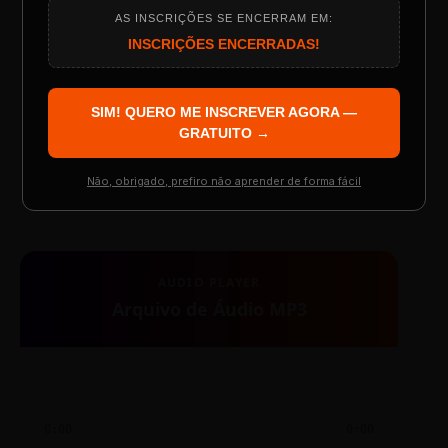
AS INSCRIÇÕES SE ENCERRAM EM:
Programação do Evento
INSCRIÇÕES ENCERRADAS!
SIM! QUERO ME INSCREVER AGORA —
Palestrantes Confirmados
GRATUITO →
TESTE NOVO PLAYER
Não, obrigado, prefiro não aprender de forma fácil
Resgatar Ingresso Grátis
AUDIO PLAYER
Arquivo de Áudio MP3
0:00
0:00