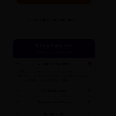
GLOSSÁRIO MÍDIA TRAINING
🎙️ Guia Porta-Voz
Performance e Autoridade
A Técnica da Ponte
🌉
O
"Bridging"
é a arte de sair de uma pergunta
difícil e voltar ao seu ponto-chave. Ex: "Isso é
interessante, mas o foco principal é..."
Off the Record
🔇
Mensagens-Chave
🔑
Soundbites
✂️