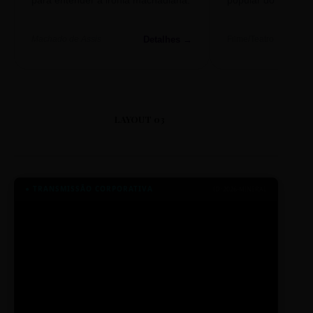
Detalhes →
Machado de Assis
Filme/Teatro
LAYOUT 03
● TRANSMISSÃO CORPORATIVA
ID: 2026-MINERAL