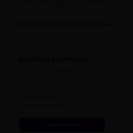
Conteúdo exclusivo para elevar seu nível
profissional.
⚡
A Odisséia das Palavras
Aprenda a origem mitológica de
expressões comuns e enriqueça seu
vocabulário com a força do Olimpo.
✓
Etimologia Prática
✓
Repertório Cultural
Explorar Módulo