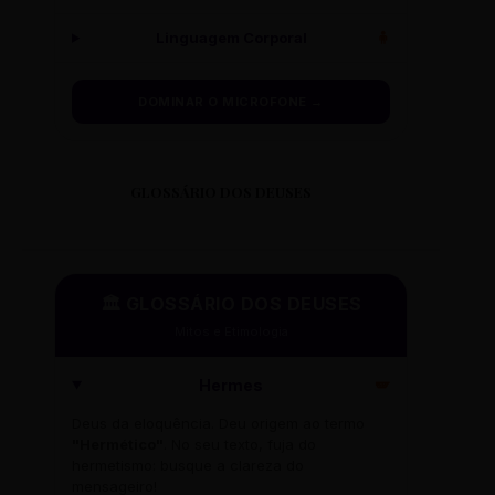
Linguagem Corporal
🧍
DOMINAR O MICROFONE →
GLOSSÁRIO DOS DEUSES
🏛️ GLOSSÁRIO DOS DEUSES
Mitos e Etimologia
Hermes
🪽
Deus da eloquência. Deu origem ao termo
"Hermético"
. No seu texto, fuja do
hermetismo: busque a clareza do
mensageiro!