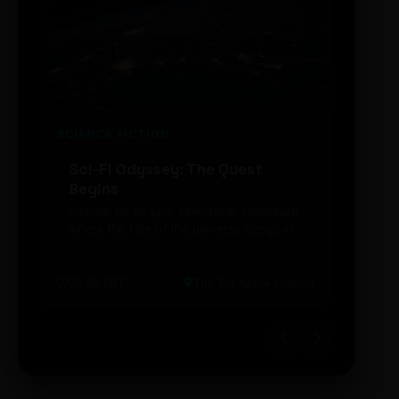
SCIENCE FICTION
FUTUR
Sci-Fi Odyssey: The Quest
Neon
Begins
203
Embark on an epic interstellar adventure
Explor
where the fate of the universe hangs in
cibern
the balance. Prepare to be transported...
intelig
20:48 BRT
The Big Apple Cinema
19:30 