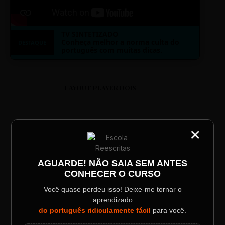
TV SINTETIZADO
Conheça melhor a norma culta do
DESTAQUE
português com muitas dicas.
LAYOUT PLAYER DOIS
×
CATEGORIA
Título do Painel
ESCOLA REESCRITAS
AGUARDE! NÃO SAIA SEM ANTES
CONHECER O CURSO
Descrição longa do evento.
Aula: Português Superfácil
Você quase perdeu isso! Deixe-me tornar o
aprendizado
00:00
00:00
Data / Horário
Localização
do português ridiculamente fácil
para você.
Sábado, 28 Out | 20:48
The Big Apple Cinema