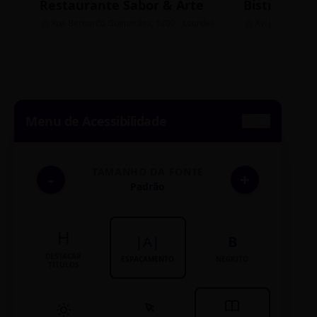
Restaurante Sabor & Arte
Bistrô Cent
Rua Bernardo Guimarães, 1200 - Lourdes
Av. João Pinheir
Menu de Acessibilidade
TAMANHO DA FONTE
-
+
Padrão
H
|A|
B
DESTACAR
ESPAÇAMENTO
NEGRITO
TÍTULOS