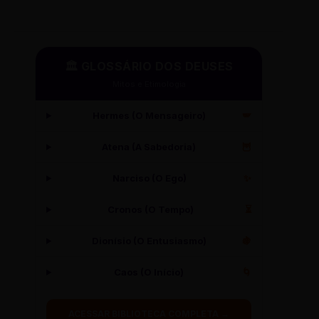
🏛️ GLOSSÁRIO DOS DEUSES
Mitos e Etimologia
Hermes (O Mensageiro)
🪽
Atena (A Sabedoria)
🦉
Narciso (O Ego)
✨
Cronos (O Tempo)
⏳
Dionísio (O Entusiasmo)
🍇
Caos (O Início)
🌀
ACESSAR BIBLIOTECA COMPLETA →