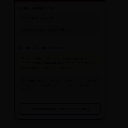
LÍNGUA & PRECISÃO
O "Que"ísmo ✍️
Verbos de Elocução 🗣️
CONDUTA JORNALÍSTICA
Ouvir o outro lado:
É regra, não opção. A
ausência de resposta deve ser registrada:
"Até
o fechamento, não houve retorno."
Off total:
Se a fonte pediu sigilo, a identidade é
sagrada. Mas cuidado: não deixe a fonte pautar
o veículo.
BAIXAR MANUAL COMPLETO (.PDF)