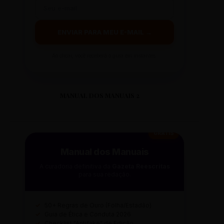
ENVIAR PARA MEU E-MAIL →
Ao clicar, você receberá o guia em instantes.
MANUAL DOS MANUAIS 2
GRÁTIS
Manual dos Manuais
A curadoria definitiva da
Gazeta Reescritas
para sua redação.
✓
50+ Regras de Ouro (Folha/Estadão)
✓
Guia de Ética e Conduta 2026
✓
Checklist "Antifake" de Edição