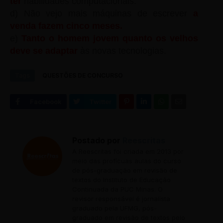
ter
habilidades computacionais.
d) Não vejo mais máquinas de escrever
a
venda fazem cinco meses.
e)
Tanto o homem jovem quanto os velhos
deve se adaptar
às novas tecnologias.
Tags
QUESTÕES DE CONCURSO
Postado por
Reescritas
A Reescritas foi criada em 2013 por
meio das profícuas aulas do curso
de pós-graduação em revisão de
textos do Instituto de Educação
Continuada da PUC Minas. O
revisor responsável é jornalista
graduado pela UFMG, pós-
graduado em revisão de textos pelo