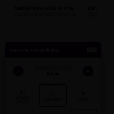
Restaurante Sabor & Arte
Bistrô Cent
Rua Bernardo Guimarães, 1200 - Lourdes
Av. João Pinheir
Menu de Acessibilidade
TAMANHO DA FONTE
-
+
Padrão
H
|A|
B
DESTACAR
ESPAÇAMENTO
NEGRITO
TÍTULOS