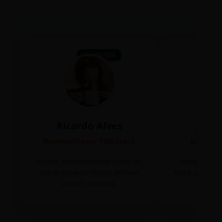
TECNOLOGIA
Ricardo Alves
Juli
Desenvolvedor Full Stack
Editora 
Focado em transformar linhas de
Acredito que
código em experiências incríveis
tem o poder de
para os usuários.
mudar 