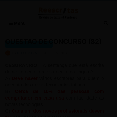
Menu
QUESTÃO DE CONCURSO (82)
QUESTÕES DE CONCURSO
BY
REESCRITAS
-
JULHO 22, 2014
CESGRANRIO
- A sentença que está escrita
de acordo com o registro culto da língua é:
A)
Deve haver
vários escritores para quem o
advento das novas tecnologias foi bom.
B)
Cerca de 10% das pessoas com
computador em casa usa
com facilidade as
novas tecnologias.
C)
Cada um dos novos profissionais devem