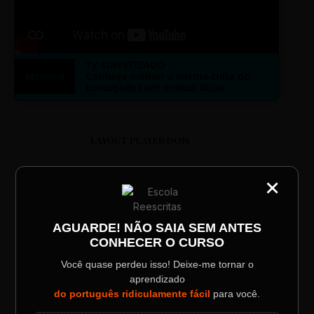
TV SINTETIZADO
Conheça melhor a norma culta do
DESTAQUE
português com muitas dicas.
LAYOUT PLAYER DOIS
×
CATEGORIA
Título do Painel
AGUARDE! NÃO SAIA SEM ANTES
ESCOLA REESCRITAS
CONHECER O CURSO
Descrição longa do evento.
Aula: Português Superfácil
Você quase perdeu isso! Deixe-me tornar o
aprendizado
Data / Horário
Localização
do português ridiculamente fácil
para você.
Sábado, 28 Out | 20:48
The Big Apple Cinema
00:00
00:00