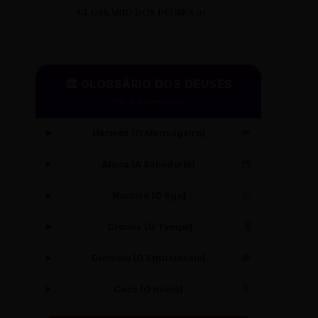
GLOSSÁRIO DOS DEUSES 01
🏛️ GLOSSÁRIO DOS DEUSES
Mitos e Etimologia
Hermes (O Mensageiro)
🪽
Atena (A Sabedoria)
🦉
Narciso (O Ego)
✨
Cronos (O Tempo)
⏳
Dionísio (O Entusiasmo)
🍇
Caos (O Início)
🌀