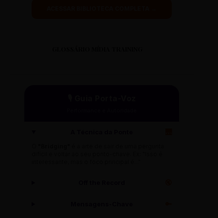
ACESSAR BIBLIOTECA COMPLETA →
GLOSSÁRIO MÍDIA TRAINING
🎙️ Guia Porta-Voz
Performance e Autoridade
A Técnica da Ponte
🌉
O
"Bridging"
é a arte de sair de uma pergunta
difícil e voltar ao seu ponto-chave. Ex: "Isso é
interessante, mas o foco principal é..."
Off the Record
🔇
Mensagens-Chave
🔑