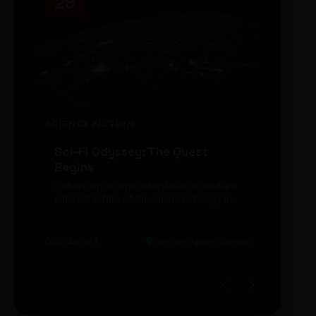
28
14
SCIENCE FICTION
FUTUR
Sci-Fi Odyssey: The Quest
Neon
Begins
203
Embark on an epic interstellar adventure
Explor
where the fate of the universe hangs in
cibern
the balance. Prepare to be transported...
intelig
20:48 BRT
The Big Apple Cinema
19:30 