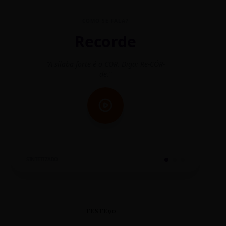
COMO SE FALA?
Recorde
"A sílaba forte é o COR. Diga: Re-CÓR-
"O
de."
SINTETIZADO
TESTE90