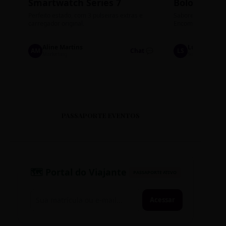
Smartwatch Series 7
Bolos de P
Perfeito estado, com 3 pulseiras extras e
Sabores: Ninho com
carregador original.
Encomendas até qu
Aline Martins
Lucas Silva
AM
Chat 💬
LS
Marketing
Suporte TI
PASSAPORTE EVENTOS
🗺️ Portal do Viajante
PASSAPORTE ATIVO
Acessar