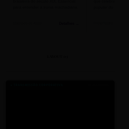
brasileira do século XIX. Essencial
que celebra o folclo
para entender a ironia machadiana.
popular do nosso S
Detalhes →
Machado de Assis
Filme/Teatro
LAYOUT 03
● TRANSMISSÃO CORPORATIVA
ID: 2026-MINERAL