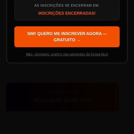
AS INSCRIÇÕES SE ENCERRAM EM:
Programação do Evento
INSCRIÇÕES ENCERRADAS!
SIM! QUERO ME INSCREVER AGORA —
Palestrantes Confirmados
GRATUITO →
Não, obrigado, prefiro não aprender de forma fácil
TESTE NOVO PLAYER
Resgatar Ingresso Grátis
AUDIO PLAYER
Arquivo de Áudio MP3