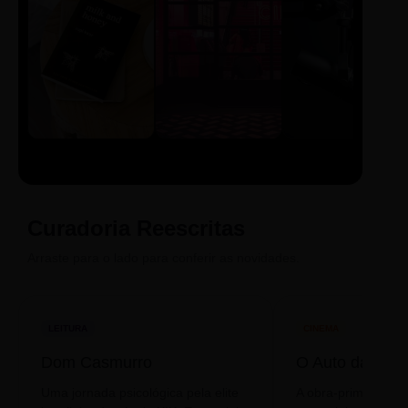
LIVRO
CINE
PODCAST
Sintetizado
Auto da
ECA Digital
Compadecida
Curadoria Reescritas
Arraste para o lado para conferir as novidades.
LEITURA
CINEMA
Dom Casmurro
O Auto da Com
Uma jornada psicológica pela elite
A obra-prima de A