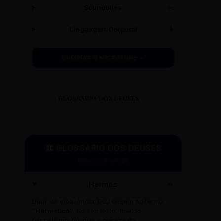
Soundbites
✂️
Linguagem Corporal
🧍
DOMINAR O MICROFONE →
GLOSSÁRIO DOS DEUSES
🏛️ GLOSSÁRIO DOS DEUSES
Mitos e Etimologia
Hermes
🪽
Deus da eloquência. Deu origem ao termo
"Hermético"
. No seu texto, fuja do
hermetismo: busque a clareza do