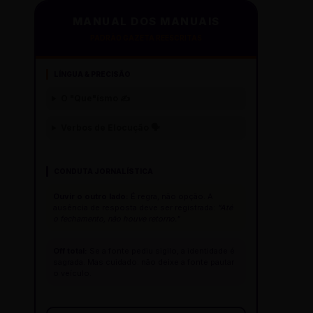
MANUAL DOS MANUAIS
PADRÃO GAZETA REESCRITAS
LÍNGUA & PRECISÃO
O "Que"ísmo ✍️
Verbos de Elocução 🗣️
CONDUTA JORNALÍSTICA
Ouvir o outro lado:
É regra, não opção. A
ausência de resposta deve ser registrada:
"Até
o fechamento, não houve retorno."
Off total:
Se a fonte pediu sigilo, a identidade é
sagrada. Mas cuidado: não deixe a fonte pautar
o veículo.