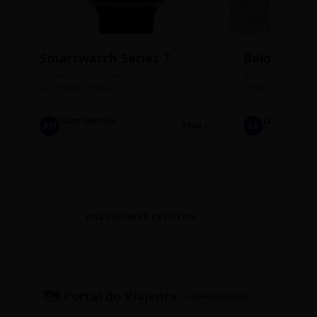
Smartwatch Series 7
Bolos de P
Perfeito estado, com 3 pulseiras extras e
Sabores: Ninho com
carregador original.
Encomendas até qu
Aline Martins
Lucas Silva
AM
Chat 💬
LS
Marketing
Suporte TI
PASSAPORTE EVENTOS
🗺️ Portal do Viajante
PASSAPORTE ATIVO