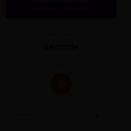
Pronúncia Superfácil
Deslize para ver mais palavras
COMO SE FALA?
Recorde
"A sílaba forte é o COR. Diga: Re-CÓR-
"O
de."
SINTETIZADO