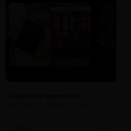
LIVRO
CINE
PODCAST
Sintetizado
Auto da
ECA Digital
Compadecida
Curadoria Reescritas
Arraste para o lado para conferir as novidades.
LEITURA
CINEMA