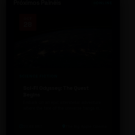
Próximos Painéis
ONLINE
OCT
NOV
28
14
SCIENCE FICTION
FUTUR
Sci-Fi Odyssey: The Quest
Neon
Begins
203
Embark on an epic interstellar adventure
Explor
where the fate of the universe hangs in
cibern
the balance. Prepare to be transported...
intelig
20:48 BRT
The Big Apple Cinema
19:30 