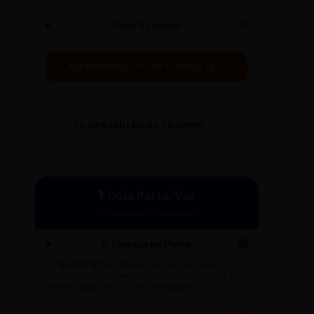
Caos (O Início)
🌀
ACESSAR BIBLIOTECA COMPLETA →
GLOSSÁRIO MÍDIA TRAINING
🎙️ Guia Porta-Voz
Performance e Autoridade
A Técnica da Ponte
🌉
O
"Bridging"
é a arte de sair de uma pergunta
difícil e voltar ao seu ponto-chave. Ex: "Isso é
interessante, mas o foco principal é..."