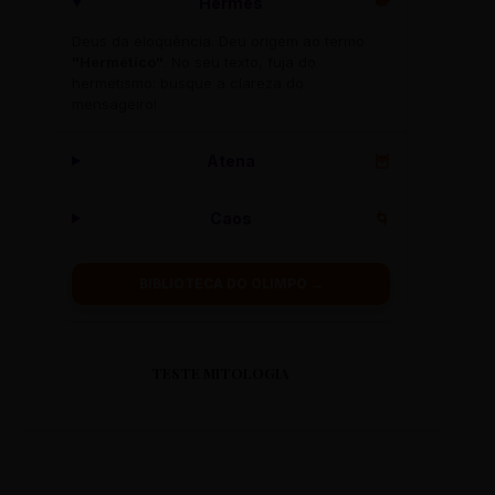
Hermes
🪽
Deus da eloquência. Deu origem ao termo
"Hermético"
. No seu texto, fuja do
hermetismo: busque a clareza do
mensageiro!
Atena
🦉
Caos
🌀
BIBLIOTECA DO OLIMPO →
TESTE MITOLOGIA