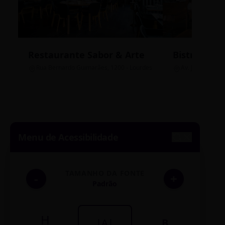
Restaurante Sabor & Arte
Bistrô Cent
Rua Bernardo Guimarães, 1200 - Lourdes
Av. João Pinheir
Menu de Acessibilidade
TAMANHO DA FONTE
-
+
Padrão
H
|A|
B