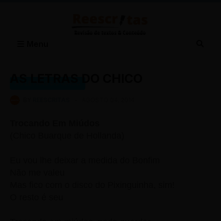
Menu
AS LETRAS DO CHICO
AS LETRAS DO CHICO
BY
REESCRITAS
-
AGOSTO 04, 2014
Trocando Em Miúdos
(Chico Buarque de Hollanda)
Eu vou lhe deixar a medida do Bonfim
Não me valeu
Mas fico com o disco do Pixinguinha, sim!
O resto é seu