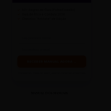
✓
50+ Regras de Ouro (Folha/Estadão)
✓
Guia de Ética e Conduta 2026
✓
Checklist "Antifake" de Edição
RECEBER MANUAL AGORA →
Prometemos: nada de spam, apenas conteúdo sintetizado.
MANUAL DOS MANUAIS