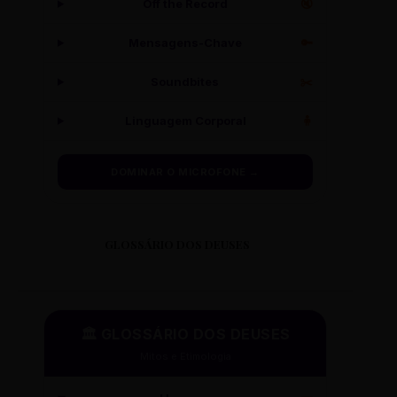
Off the Record
🔇
Mensagens-Chave
🔑
Soundbites
✂️
Linguagem Corporal
🧍
DOMINAR O MICROFONE →
GLOSSÁRIO DOS DEUSES
🏛️ GLOSSÁRIO DOS DEUSES
Mitos e Etimologia