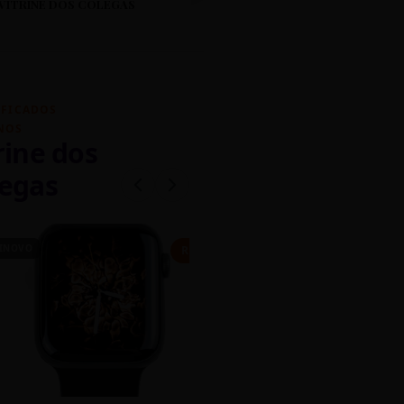
VITRINE DOS COLEGAS
IFICADOS
NOS
rine dos
egas
INOVO
CASEIRO
R$ 450