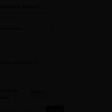
artwatch Series 7
Bolos de Pote G
ito estado, com 3 pulseiras extras e
Sabores: Ninho com Nutella 
gador original.
Encomendas até quinta!
Aline Martins
Lucas Silva
Chat 💬
LS
Marketing
Suporte TI
PASSAPORTE EVENTOS
Portal do
PASSAPORTE
ATIVO
ante
Acessar