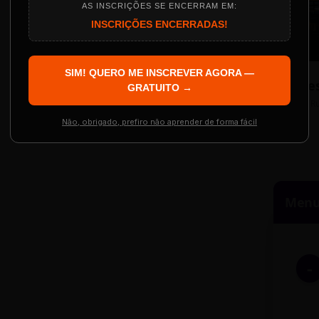
AS INSCRIÇÕES SE ENCERRAM EM:
INSCRIÇÕES ENCERRADAS!
Localização
The Big Apple Cinema
SIM! QUERO ME INSCREVER AGORA —
Re
 Evento
GRATUITO →
Resgatar Ingre
R
Não, obrigado, prefiro não aprender de forma fácil
Menu 
-