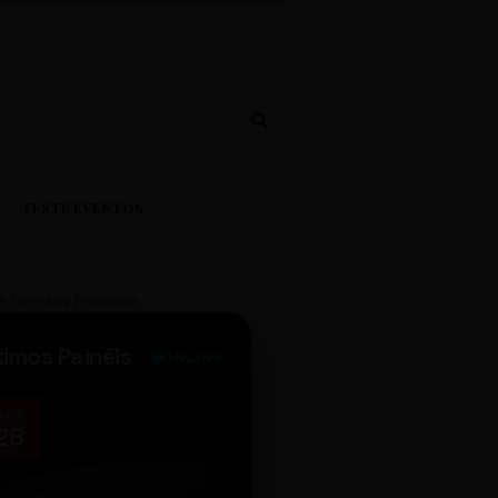
TESTE EVENTOS
e Eventos Premium
ximos Painéis
ONLINE
OCT
NOV
28
14