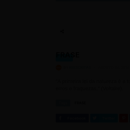
FRASE
FRASE
BY
REESCRITAS
-
AGOSTO 04, 2014
"A primeira lei da natureza é a
erros e fraquezas." (Voltaire).
Tags
FRASE