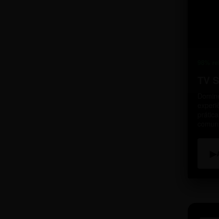
98% re
TV 
Domine
experi
prátic
comun
▶