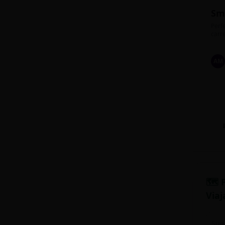
Sm
Perfe
carre
AM
🗺️ 
Viaj