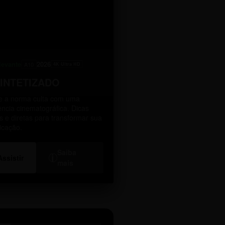
levante
2026
A10
4K Ultra HD
SINTETIZADO
 a norma culta com uma
ência cinematográfica. Dicas
as e diretas para transformar sua
icação.
Saiba
i
Assistir
mais