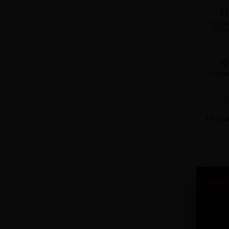
H
DESTA
TÍTU
CONTR
TV CO
SINT