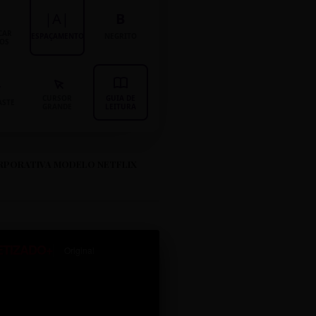
|A|
B
CAR
ESPAÇAMENTO
NEGRITO
LOS
CURSOR
GUIA DE
ASTE
GRANDE
LEITURA
RPORATIVA MODELO NETFLIX
ETIZADO+
Original