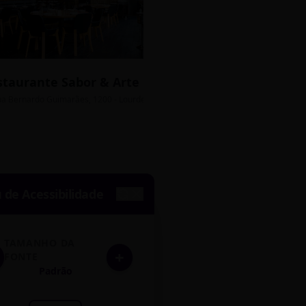
staurante Sabor & Arte
Bistrô Central
sso Grátis
ua Bernardo Guimarães, 1200 - Lourdes
Av. João Pinheiro, 450 - 
de Acessibilidade
TAMANHO DA
+
FONTE
Padrão