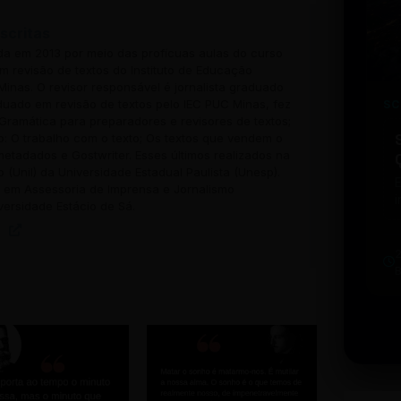
scritas
ada em 2013 por meio das profícuas aulas do curso
 revisão de textos do Instituto de Educação
inas. O revisor responsável é jornalista graduado
uado em revisão de textos pelo IEC PUC Minas, fez
SC
Gramática para preparadores e revisores de textos;
o: O trabalho com o texto; Os textos que vendem o
 metadados e Gostwriter. Esses últimos realizados na
o (Unil) da Universidade Estadual Paulista (Unesp).
em Assessoria de Imprensa e Jornalismo
i
versidade Estácio de Sá.
w
u
b
t