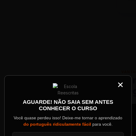
VANTA
Par
×
Re
Palestrantes Confir
AGUARDE! NÃO SAIA SEM ANTES
CONHECER O CURSO
ainel
Você quase perdeu isso! Deixe-me tornar o aprendizado
do português ridiculamente fácil
para você.
o evento.