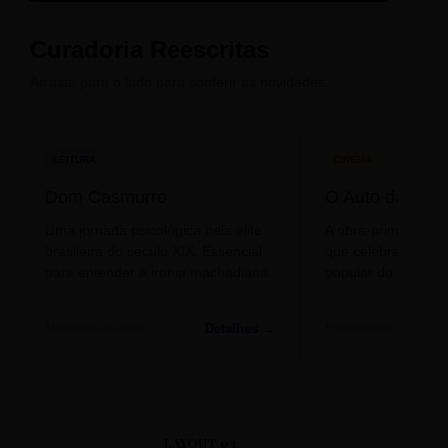
Compadecida
Curadoria Reescritas
Arraste para o lado para conferir as novidades.
LEITURA
CINEMA
Dom Casmurro
O Auto da Com
Uma jornada psicológica pela elite
A obra-prima de A
brasileira do século XIX. Essencial
que celebra o folclo
para entender a ironia machadiana.
popular do nosso S
Detalhes →
Machado de Assis
Filme/Teatro
LAYOUT 03