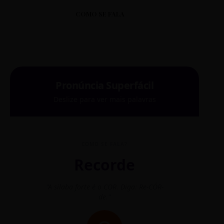
COMO SE FALA
Pronúncia Superfácil
Deslize para ver mais palavras
COMO SE FALA?
Recorde
"A sílaba forte é o COR. Diga: Re-CÓR-
"O
de."