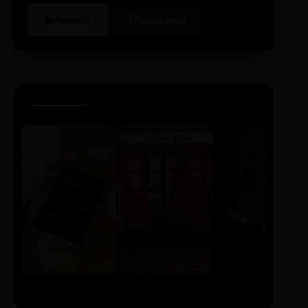
i
▶
Assistir
Saiba mais
LIVRO
CINE
PODCAST
Sintetizado
Auto da
ECA Digital