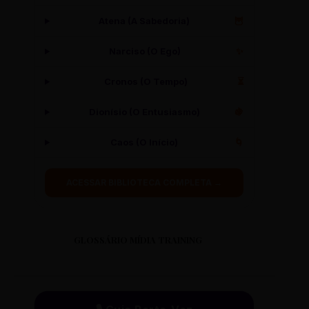
Atena (A Sabedoria)
🦉
Narciso (O Ego)
✨
Cronos (O Tempo)
⏳
Dionísio (O Entusiasmo)
🍇
Caos (O Início)
🌀
ACESSAR BIBLIOTECA COMPLETA →
GLOSSÁRIO MÍDIA TRAINING