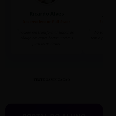
Ricardo Alves
Juli
Desenvolvedor Full Stack
Editora 
Focado em transformar linhas de
Acredito que
código em experiências incríveis
tem o poder de
para os usuários.
mudar 
TESTE GAMIFICAÇÃO
PORTAL DO ALUNO