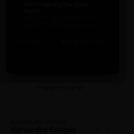
Sci-Fi Odyssey: The Quest
Neon
Begins
203
Embark on an epic interstellar adventure
Explor
where the fate of the universe hangs in
cibern
the balance. Prepare to be transported...
intelig
20:48 BRT
The Big Apple Cinema
19:30 
VITRINE DOS COLEGAS
CLASSIFICADOS INTERNOS
Vitrine dos Colegas