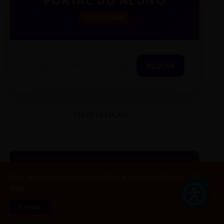
SINTETIZADO
BUSCAR
TESTE CITAÇÃO
Este site usa cookies para melhorar sua experiência.
Saiba
“
mais
Aceitar !
ESTE É UM EXEMPLO DE