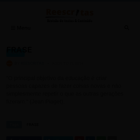
Menu
FRASE
FRASE
BY
REESCRITAS
-
AGOSTO 11, 2014
"O principal objetivo da educação é criar
pessoas capazes de fazer coisas novas e não
simplesmente repetir o que as outras gerações
fizeram." (Jean Piaget).
Tags
FRASE