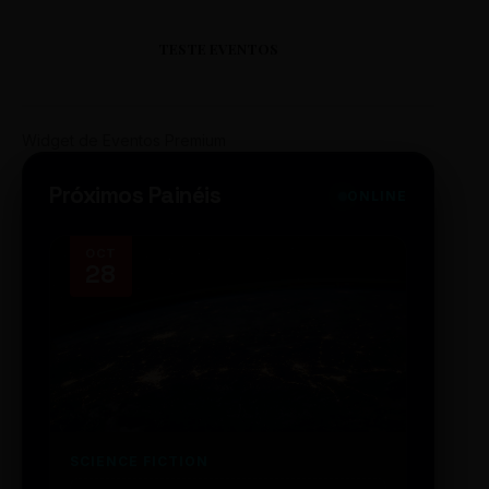
TESTE EVENTOS
Widget de Eventos Premium
Próximos Painéis
ONLINE
OCT
NOV
28
14
SCIENCE FICTION
FUTUR