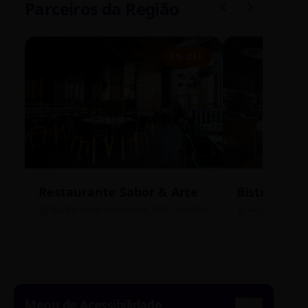
Parceiros da Região
5% OFF
Restaurante Sabor & Arte
Bistrô Cent
Rua Bernardo Guimarães, 1200 - Lourdes
Av. João Pinheir
Menu de Acessibilidade