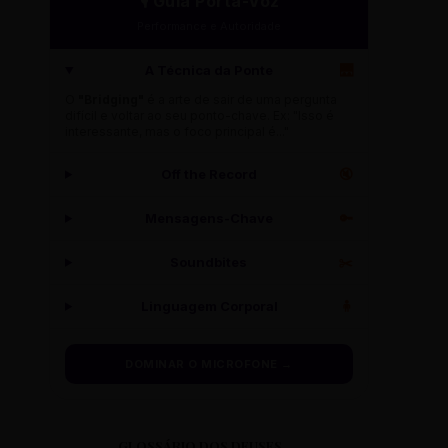
🎙️ Guia Porta-Voz
Performance e Autoridade
A Técnica da Ponte
🌉
O
"Bridging"
é a arte de sair de uma pergunta
difícil e voltar ao seu ponto-chave. Ex: "Isso é
interessante, mas o foco principal é..."
Off the Record
🔇
Mensagens-Chave
🔑
Soundbites
✂️
Linguagem Corporal
🧍
DOMINAR O MICROFONE →
GLOSSÁRIO DOS DEUSES