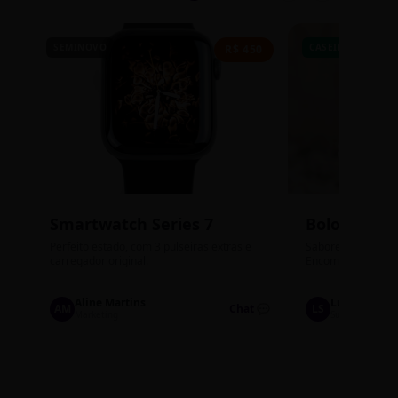
SEMINOVO
CASEIRO
R$ 450
Smartwatch Series 7
Bolos de P
Perfeito estado, com 3 pulseiras extras e
Sabores: Ninho com
carregador original.
Encomendas até qu
Aline Martins
Lucas Silva
AM
Chat 💬
LS
Marketing
Suporte TI