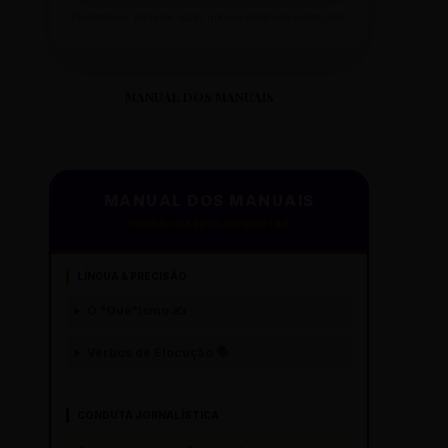
Prometemos: nada de spam, apenas conteúdo sintetizado.
MANUAL DOS MANUAIS
MANUAL DOS MANUAIS
PADRÃO GAZETA REESCRITAS
LÍNGUA & PRECISÃO
O "Que"ísmo ✍️
Verbos de Elocução 🗣️
CONDUTA JORNALÍSTICA