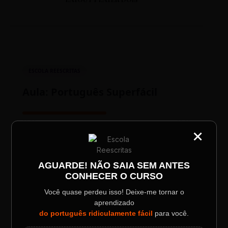
ESCOLA REESCRITAS
Aula: Português Superfácil
00:00
00:00
×
CATEGORIA
Título do Painel
AGUARDE! NÃO SAIA SEM ANTES
CONHECER O CURSO
Descrição longa do evento.
Você quase perdeu isso! Deixe-me tornar o
aprendizado
Data / Horário
Localização
do português ridiculamente fácil
para você.
TESTE NOVO PLAYER
Sábado, 28 Out | 20:48
The Big Apple Cinema