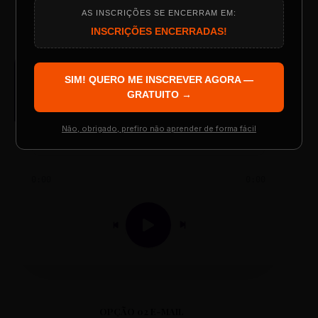
AS INSCRIÇÕES SE ENCERRAM EM:
Programação do Evento
INSCRIÇÕES ENCERRADAS!
AUDIO PLAYER
SIM! QUERO ME INSCREVER AGORA —
Arquivo de Áudio MP3
Palestrantes Confirmados
GRATUITO →
Não, obrigado, prefiro não aprender de forma fácil
Resgatar Ingresso Grátis
0:00
0:00
OPÇÃO 02 E-MAIL