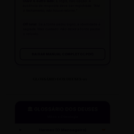
Ouvir o outro lado:
É regra, não opção. A
ausência de resposta deve ser registrada:
"Até
o fechamento, não houve retorno."
Off total:
Se a fonte pediu sigilo, a identidade é
sagrada. Mas cuidado: não deixe a fonte pautar
o veículo.
BAIXAR MANUAL COMPLETO (.PDF)
GLOSSÁRIO DOS DEUSES 01
🏛️ GLOSSÁRIO DOS DEUSES
Mitos e Etimologia
Hermes (O Mensageiro)
🪽