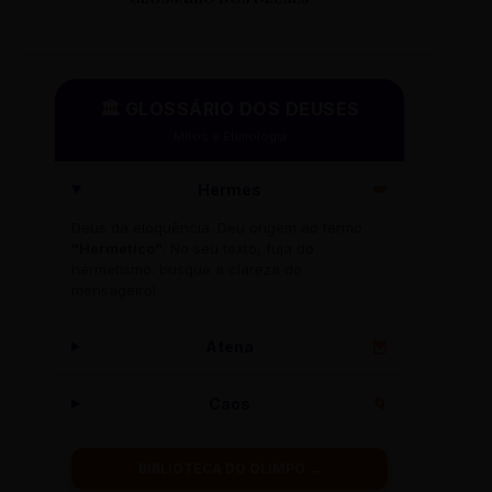
🏛️ GLOSSÁRIO DOS DEUSES
Mitos e Etimologia
Hermes
🪽
Deus da eloquência. Deu origem ao termo
"Hermético"
. No seu texto, fuja do
hermetismo: busque a clareza do
mensageiro!
Atena
🦉
Caos
🌀
BIBLIOTECA DO OLIMPO →