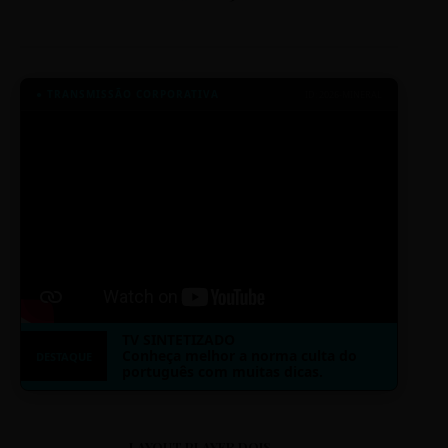
● TRANSMISSÃO CORPORATIVA
ID: 2026-MINERAL
TV SINTETIZADO
Conheça melhor a norma culta do
DESTAQUE
português com muitas dicas.
LAYOUT PLAYER DOIS