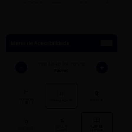
Rua Bernardo Guimarães, 1200 - Lourdes
Av. João Pinheir
Menu de Acessibilidade
TAMANHO DA FONTE
-
+
Padrão
H
|A|
B
DESTACAR
ESPAÇAMENTO
NEGRITO
TÍTULOS
CURSOR
GUIA DE
CONTRASTE
GRANDE
LEITURA