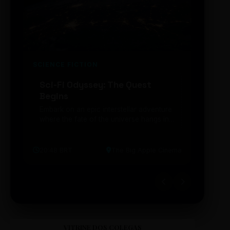
SCIENCE FICTION
FUTUR
Sci-Fi Odyssey: The Quest
Neon
Begins
203
Embark on an epic interstellar adventure
Explor
where the fate of the universe hangs in
cibern
the balance. Prepare to be transported...
intelig
20:48 BRT
The Big Apple Cinema
19:30 
VITRINE DOS COLEGAS