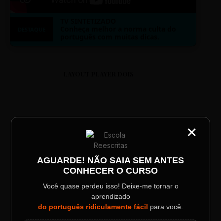
TV SINTETIZADO
Conheça melhor a norma culta do
DESTAQUE
português com muitas dicas.
LAYOUT PLAYER DOIS
×
CATEGORIA
Título do Painel
ESCOLA REESCRITAS
AGUARDE! NÃO SAIA SEM ANTES
Aula: Português Superfácil
CONHECER O CURSO
Descrição longa do evento.
Você quase perdeu isso! Deixe-me tornar o
00:00
00:00
aprendizado
Data / Horário
Localização
do português ridiculamente fácil
para você.
Sábado, 28 Out | 20:48
The Big Apple Cinema