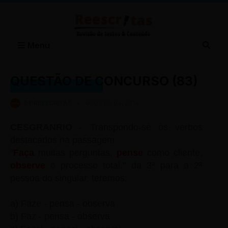
Menu
QUESTÃO DE CONCURSO (83)
QUESTÕES DE CONCURSO
BY
REESCRITAS
-
AGOSTO 04, 2014
CESGRANRIO
- Transpondo-se os verbos
destacados na passagem
"
Faça
muitas perguntas,
pense
como cliente,
observe
o processo total." da 3ª para a 2ª
pessoa do singular, teremos:
a) Faze - pensa - observa
b) Faz - pensa - observa