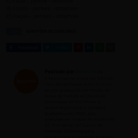
c) Fazei - pensai - observai
d) Fazes - penses - observes
E) Faças - pensas - observas
Tags
QUESTÕES DE CONCURSO
Postado por
Reescritas
A Reescritas foi criada em 2013 por
meio das profícuas aulas do curso
de pós-graduação em revisão de
textos do Instituto de Educação
Continuada da PUC Minas. O
revisor responsável é jornalista
graduado pela UFMG, pós-
graduado em revisão de textos pelo
IEC PUC Minas, fez cursos de
extensão Gramática para
preparadores e revisores de textos;