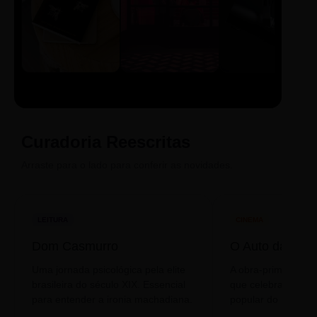
LIVRO
CINE
PODCAST
Sintetizado
Auto da
ECA Digital
Compadecida
Curadoria Reescritas
Arraste para o lado para conferir as novidades.
LEITURA
CINEMA
Dom Casmurro
O Auto da Com
Uma jornada psicológica pela elite
A obra-prima de A
brasileira do século XIX. Essencial
que celebra o folclo
para entender a ironia machadiana.
popular do nosso S