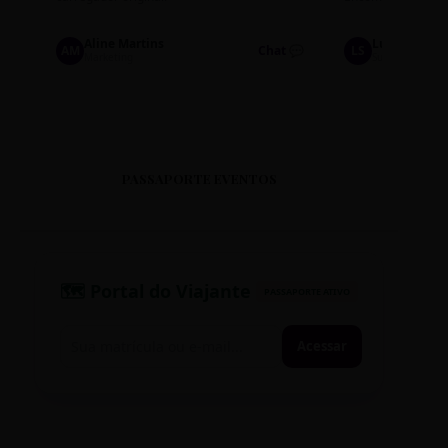
Aline Martins
Lucas Silva
AM
Chat 💬
LS
Marketing
Suporte TI
PASSAPORTE EVENTOS
🗺️ Portal do Viajante
PASSAPORTE ATIVO
Acessar