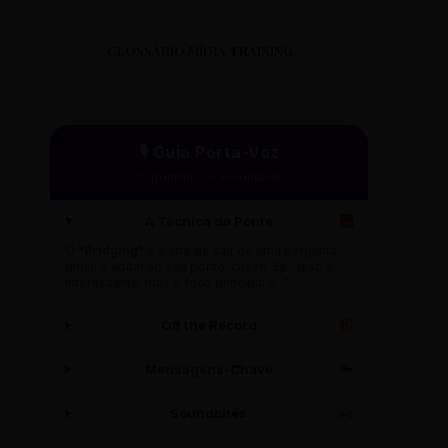
GLOSSÁRIO MÍDIA TRAINING
🎙️ Guia Porta-Voz
Performance e Autoridade
A Técnica da Ponte
🌉
O
"Bridging"
é a arte de sair de uma pergunta
difícil e voltar ao seu ponto-chave. Ex: "Isso é
interessante, mas o foco principal é..."
Off the Record
🔇
Mensagens-Chave
🔑
Soundbites
✂️