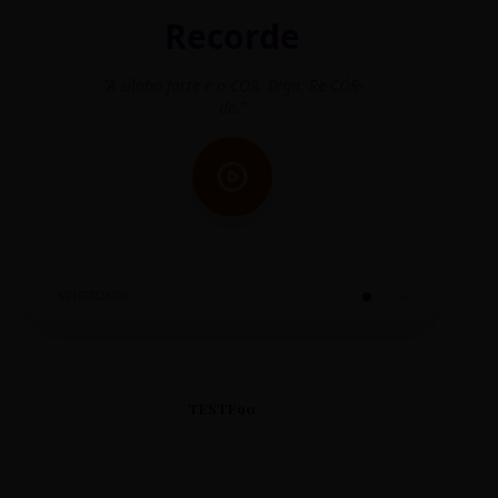
Recorde
"A sílaba forte é o COR. Diga: Re-CÓR-
"O
de."
SINTETIZADO
TESTE90