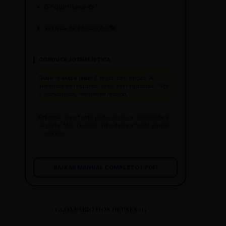
O "Que"ísmo ✍️
Verbos de Elocução 🗣️
CONDUTA JORNALÍSTICA
Ouvir o outro lado:
É regra, não opção. A
ausência de resposta deve ser registrada:
"Até
o fechamento, não houve retorno."
Off total:
Se a fonte pediu sigilo, a identidade é
sagrada. Mas cuidado: não deixe a fonte pautar
o veículo.
BAIXAR MANUAL COMPLETO (.PDF)
GLOSSÁRIO DOS DEUSES 01