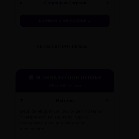
Linguagem Corporal
🧍
DOMINAR O MICROFONE →
GLOSSÁRIO DOS DEUSES
🏛️ GLOSSÁRIO DOS DEUSES
Mitos e Etimologia
Hermes
🪽
Deus da eloquência. Deu origem ao termo
"Hermético"
. No seu texto, fuja do
hermetismo: busque a clareza do
mensageiro!