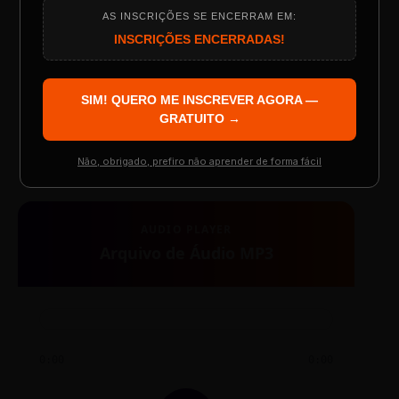
AS INSCRIÇÕES SE ENCERRAM EM:
Programação do Evento
INSCRIÇÕES ENCERRADAS!
SIM! QUERO ME INSCREVER AGORA —
Palestrantes Confirmados
TESTE NOVO PLAYER
GRATUITO →
Não, obrigado, prefiro não aprender de forma fácil
Resgatar Ingresso Grátis
AUDIO PLAYER
Arquivo de Áudio MP3
0:00
0:00