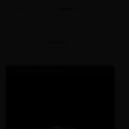
Detalhes →
Machado de Assis
Filme/Teatro
LAYOUT 03
● TRANSMISSÃO CORPORATIVA
ID: 2026-MINERAL