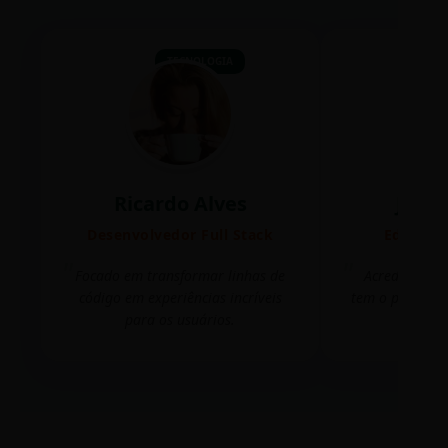
TECNOLOGIA
Ricardo Alves
Juli
Desenvolvedor Full Stack
Editora 
Focado em transformar linhas de
Acredito que
código em experiências incríveis
tem o poder de
para os usuários.
mudar 