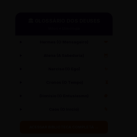
🏛️ GLOSSÁRIO DOS DEUSES
Mitos e Etimologia
Hermes (O Mensageiro)
🪽
Atena (A Sabedoria)
🦉
Narciso (O Ego)
✨
Cronos (O Tempo)
⏳
Dionísio (O Entusiasmo)
🍇
Caos (O Início)
🌀
ACESSAR BIBLIOTECA COMPLETA →