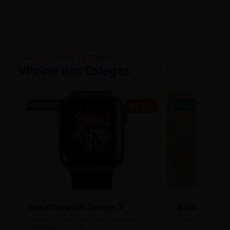
CLASSIFICADOS INTERNOS
Vitrine dos Colegas
SEMINOVO
CASEIRO
R$ 450
Smartwatch Series 7
Bolos de P
Perfeito estado, com 3 pulseiras extras e
Sabores: Ninho com
carregador original.
Encomendas até qu