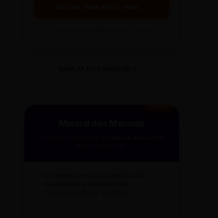
ENVIAR PARA MEU E-MAIL →
Ao clicar, você receberá o guia em instantes.
MANUAL DOS MANUAIS 2
GRÁTIS
Manual dos Manuais
A curadoria definitiva da
Gazeta Reescritas
para sua redação.
✓
50+ Regras de Ouro (Folha/Estadão)
✓
Guia de Ética e Conduta 2026
✓
Checklist "Antifake" de Edição