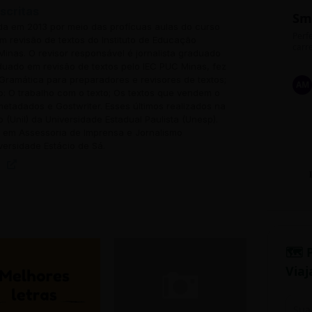
scritas
Sm
ada em 2013 por meio das profícuas aulas do curso
Perfe
 revisão de textos do Instituto de Educação
carre
inas. O revisor responsável é jornalista graduado
uado em revisão de textos pelo IEC PUC Minas, fez
Gramática para preparadores e revisores de textos;
AM
o: O trabalho com o texto; Os textos que vendem o
 metadados e Gostwriter. Esses últimos realizados na
o (Unil) da Universidade Estadual Paulista (Unesp).
em Assessoria de Imprensa e Jornalismo
versidade Estácio de Sá.
🗺️ 
Viaj