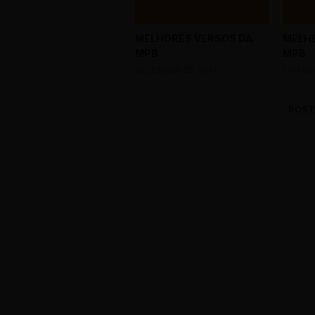
MELHORES VERSOS DA
MELHO
MPB
MPB
DECEMBER 23, 2017
OCTOBE
POST
0 Comments
CATEGORIA
Título do P
Descrição longa d