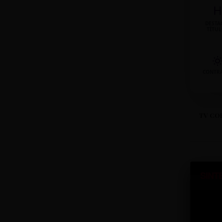
H
DESTA
TÍTU
CONTR
TV CO
SINT