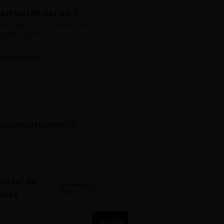
artwatch Series 7
Bolos de Pote G
ito estado, com 3 pulseiras extras e
Sabores: Ninho com Nutella 
gador original.
Encomendas até quinta!
Aline Martins
Lucas Silva
Chat 💬
LS
Marketing
Suporte TI
PASSAPORTE EVENTOS
Portal do
PASSAPORTE
ATIVO
ante
Acessar