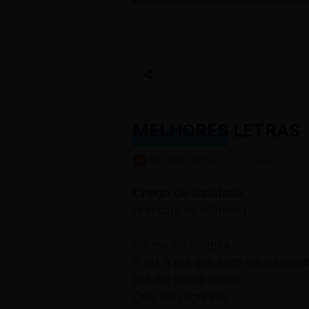
MELHORES LETRAS
MELHORES LETRAS
BY
REESCRITAS
-
SETEMBRO 29, 20
Chega de Saudade
(Vinícius de Moraes)
Vai minha tristeza
E diz a ela que sem ela não pod
Diz-lhe numa prece
Que ela regresse