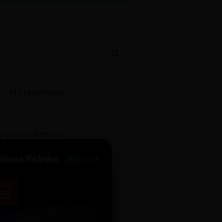
TESTE EVENTOS
e Eventos Premium
ximos Painéis
ONLINE
OCT
NOV
28
14