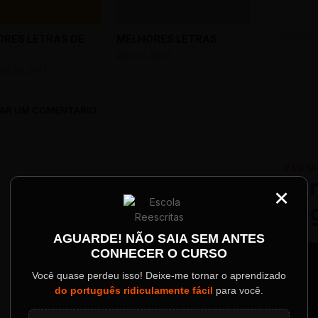
RES LETRAS DE
MELHORES LETRAS
MAY 14, 2017
R 29, 2017
AR UM COMENTÁRIO
VANTA
Par
×
Re
Palestrantes Confir
AGUARDE! NÃO SAIA SEM ANTES
CONHECER O CURSO
ainel
Você quase perdeu isso! Deixe-me tornar o aprendizado
do português ridiculamente fácil
para você.
o evento.