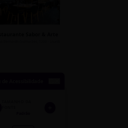
staurante Sabor & Arte
Bistrô Central
sso Grátis
ua Bernardo Guimarães, 1200 - Lourdes
Av. João Pinheiro, 450 - 
de Acessibilidade
TAMANHO DA
+
FONTE
Padrão