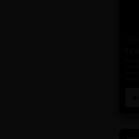
98% re
TV 
Domine
experi
prátic
comun
▶