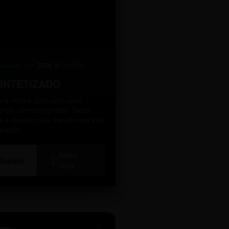
levante
2026
A10
4K Ultra HD
SINTETIZADO
 a norma culta com uma
ência cinematográfica. Dicas
as e diretas para transformar sua
icação.
Saiba
i
Assistir
mais