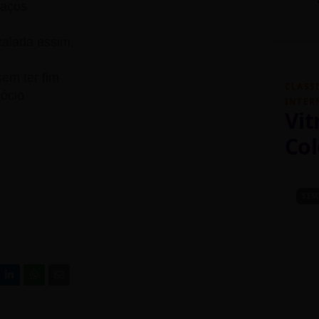
raços
calada assim,
sem ter fim
CLASS
ócio
INTER
Vit
Col
SEM