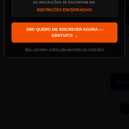
AS INSCRIÇÕES SE ENCERRAM EM:
INSCRIÇÕES ENCERRADAS!
Localização
The Big Apple Cinema
SIM! QUERO ME INSCREVER AGORA —
Re
 Evento
GRATUITO →
Resgatar Ingre
R
Não, obrigado, prefiro não aprender de forma fácil
Menu 
-