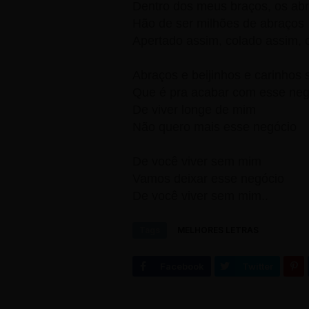
Dentro dos meus braços, os ab
Hão de ser milhões de abraços
Apertado assim, colado assim, 
Abraços e beijinhos e carinhos 
Que é pra acabar com esse neg
De viver longe de mim
Não quero mais esse negócio
De você viver sem mim
Vamos deixar esse negócio
De você viver sem mim..
Tags
MELHORES LETRAS