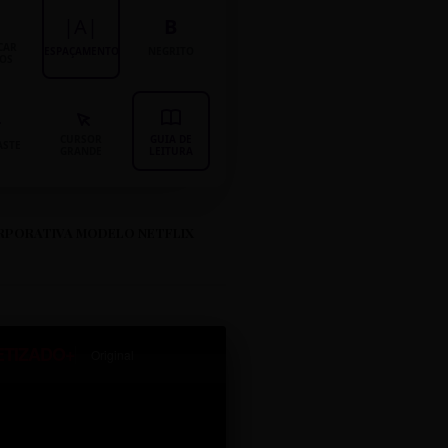
|A|
B
CAR
ESPAÇAMENTO
NEGRITO
LOS
CURSOR
GUIA DE
ASTE
GRANDE
LEITURA
RPORATIVA MODELO NETFLIX
ETIZADO+
Original