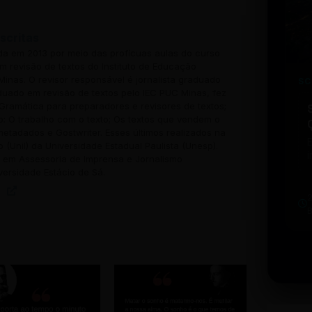
scritas
ada em 2013 por meio das profícuas aulas do curso
 revisão de textos do Instituto de Educação
inas. O revisor responsável é jornalista graduado
SC
uado em revisão de textos pelo IEC PUC Minas, fez
Gramática para preparadores e revisores de textos;
o: O trabalho com o texto; Os textos que vendem o
 metadados e Gostwriter. Esses últimos realizados na
o (Unil) da Universidade Estadual Paulista (Unesp).
i
em Assessoria de Imprensa e Jornalismo
w
versidade Estácio de Sá.
u
b
t