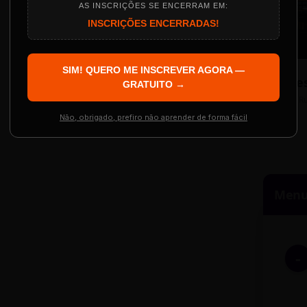
AS INSCRIÇÕES SE ENCERRAM EM:
INSCRIÇÕES ENCERRADAS!
Localização
The Big Apple Cinema
SIM! QUERO ME INSCREVER AGORA —
Re
 Evento
GRATUITO →
Resgatar Ingre
R
Não, obrigado, prefiro não aprender de forma fácil
Menu 
-