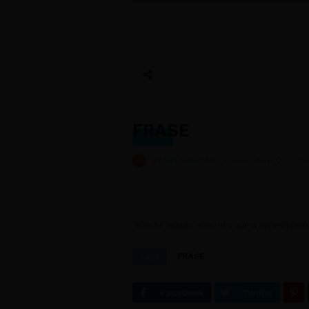
FRASE
FRASE
BY
REESCRITAS
-
NOVEMBRO 30, 20
“Não há legado mais rico que a honestidade
Tags
FRASE