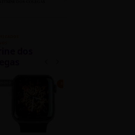
VITRINE DOS COLEGAS
IFICADOS
NOS
rine dos
egas
INOVO
CASEIRO
R$ 450