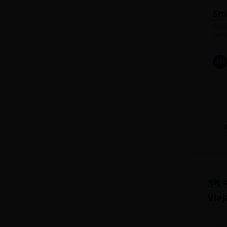
Sm
Perfe
carre
AM
🗺️ 
Viaj