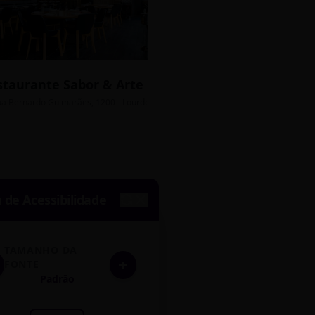
staurante Sabor & Arte
Bistrô Central
sso Grátis
ua Bernardo Guimarães, 1200 - Lourdes
Av. João Pinheiro, 450 - 
de Acessibilidade
TAMANHO DA
+
FONTE
Padrão