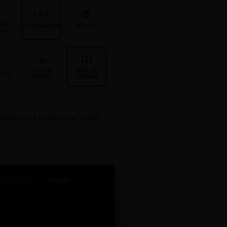
|A|
B
CAR
ESPAÇAMENTO
NEGRITO
LOS
CURSOR
GUIA DE
ASTE
GRANDE
LEITURA
RPORATIVA MODELO NETFLIX
ETIZADO+
Original