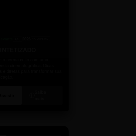
levante
2026
A10
4K Ultra HD
SINTETIZADO
 a norma culta com uma
ência cinematográfica. Dicas
as e diretas para transformar sua
icação.
Saiba
i
Assistir
mais