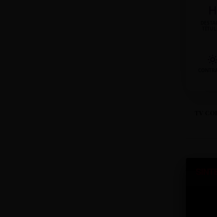
H
DESTA
TÍTU
CONTR
TV CO
SINT