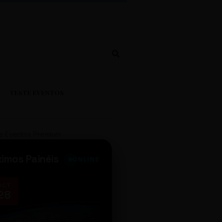
TESTE EVENTOS
e Eventos Premium
ximos Painéis
ONLINE
OCT
NOV
28
14