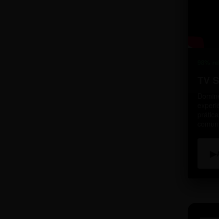
98% re
TV 
Domine
experi
prátic
comun
▶