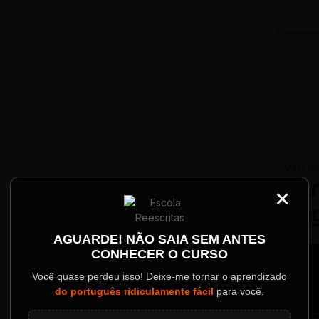
VANTA
Par
×
Re
Palestrantes Confir
AGUARDE! NÃO SAIA SEM ANTES
CONHECER O CURSO
ainel
Você quase perdeu isso! Deixe-me tornar o aprendizado
do português ridiculamente fácil
para você.
o evento.