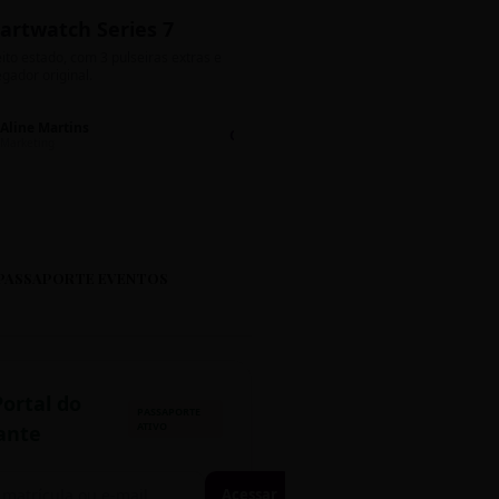
artwatch Series 7
Bolos de Pote G
ito estado, com 3 pulseiras extras e
Sabores: Ninho com Nutella 
gador original.
Encomendas até quinta!
Aline Martins
Lucas Silva
Chat 💬
LS
Marketing
Suporte TI
PASSAPORTE EVENTOS
Portal do
PASSAPORTE
ATIVO
ante
Acessar