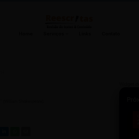
Home
Serviços
Links
Contato
14
Widget d
Pró
.” (William Shakespeare).