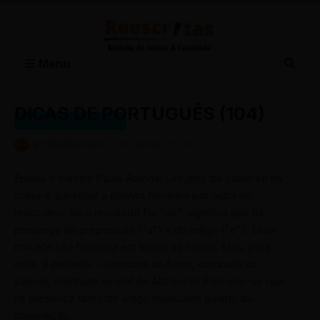
Menu
DICAS DE PORTUGUÊS (104)
DICAS DE PORTUGUÊS
BY
REESCRITAS
-
DEZEMBRO 15, 2014
Ensina o mestre Paulo Ramos: Um jeito de saber se há
crase é substituir a palavra feminina por outra no
masculino. Se o resultado for "ao", significa que há
presença de preposição ("a") e de artigo ("o"). Esse
macete não funciona em todos os casos. Mas, para
este, é perfeito: - combate ao fumo, combate ao
câncer, combate ao mal de Alzheimer Percebe-se que
há presença tanto do artigo masculino quanto da
preposição.