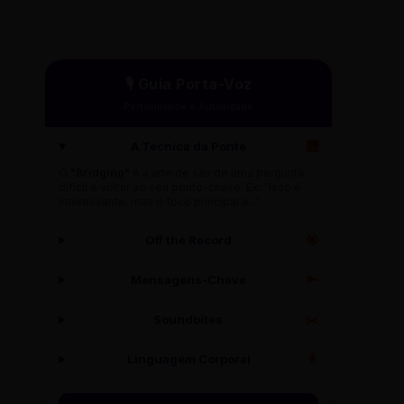
🎙️ Guia Porta-Voz
Performance e Autoridade
A Técnica da Ponte
🌉
O
"Bridging"
é a arte de sair de uma pergunta
difícil e voltar ao seu ponto-chave. Ex: "Isso é
interessante, mas o foco principal é..."
Off the Record
🔇
Mensagens-Chave
🔑
Soundbites
✂️
Linguagem Corporal
🧍