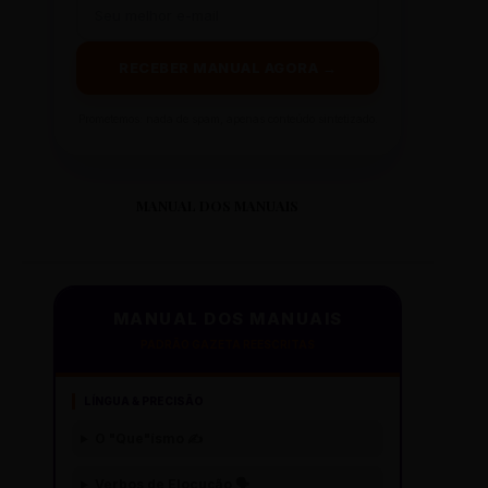
RECEBER MANUAL AGORA →
Prometemos: nada de spam, apenas conteúdo sintetizado.
MANUAL DOS MANUAIS
MANUAL DOS MANUAIS
PADRÃO GAZETA REESCRITAS
LÍNGUA & PRECISÃO
O "Que"ísmo ✍️
Verbos de Elocução 🗣️