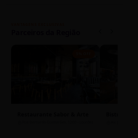
VANTAGENS EXCLUSIVAS
Parceiros da Região
5% OFF
Restaurante Sabor & Arte
Bistrô Cent
Rua Bernardo Guimarães, 1200 - Lourdes
Av. João Pinheir