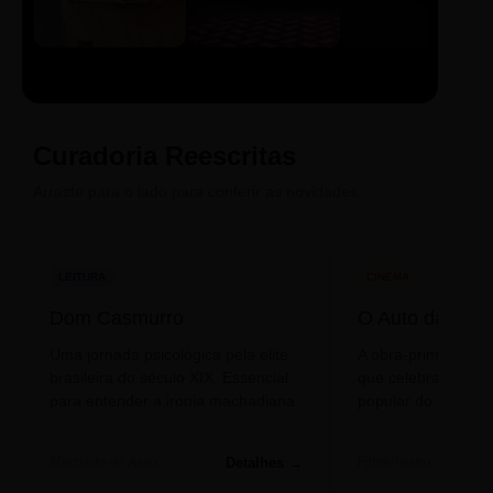
LIVRO
CINE
PODCAST
Sintetizado
Auto da
ECA Digital
Compadecida
Curadoria Reescritas
Arraste para o lado para conferir as novidades.
LEITURA
CINEMA
Dom Casmurro
O Auto da Com
Uma jornada psicológica pela elite
A obra-prima de A
brasileira do século XIX. Essencial
que celebra o folclo
para entender a ironia machadiana.
popular do nosso S
Detalhes →
Machado de Assis
Filme/Teatro