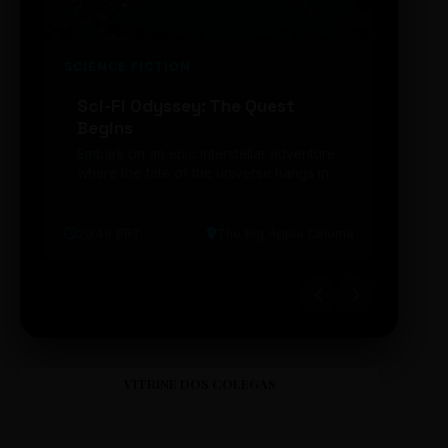
SCIENCE FICTION
FUTUR
Sci-Fi Odyssey: The Quest
Neon
Begins
203
Embark on an epic interstellar adventure
Explor
where the fate of the universe hangs in
cibern
the balance. Prepare to be transported...
intelig
20:48 BRT
The Big Apple Cinema
19:30 
VITRINE DOS COLEGAS