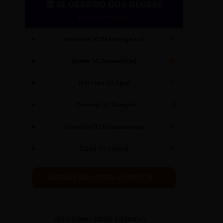
🏛️ GLOSSÁRIO DOS DEUSES
Mitos e Etimologia
Hermes (O Mensageiro)
🪽
Atena (A Sabedoria)
🦉
Narciso (O Ego)
✨
Cronos (O Tempo)
⏳
Dionísio (O Entusiasmo)
🍇
Caos (O Início)
🌀
ACESSAR BIBLIOTECA COMPLETA →
GLOSSÁRIO MÍDIA TRAINING