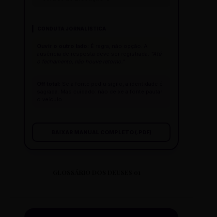
CONDUTA JORNALÍSTICA
Ouvir o outro lado:
É regra, não opção. A
ausência de resposta deve ser registrada:
"Até
o fechamento, não houve retorno."
Off total:
Se a fonte pediu sigilo, a identidade é
sagrada. Mas cuidado: não deixe a fonte pautar
o veículo.
BAIXAR MANUAL COMPLETO (.PDF)
GLOSSÁRIO DOS DEUSES 01