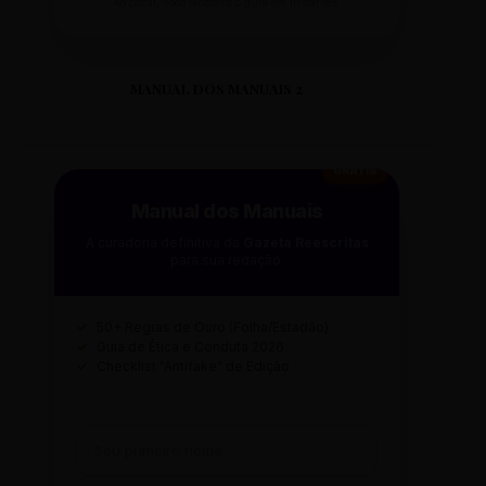
Ao clicar, você receberá o guia em instantes.
MANUAL DOS MANUAIS 2
GRÁTIS
Manual dos Manuais
A curadoria definitiva da
Gazeta Reescritas
para sua redação.
✓
50+ Regras de Ouro (Folha/Estadão)
✓
Guia de Ética e Conduta 2026
✓
Checklist "Antifake" de Edição