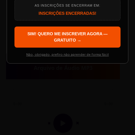
AS INSCRIÇÕES SE ENCERRAM EM:
Programação do Evento
INSCRIÇÕES ENCERRADAS!
TESTE NOVO PLAYER
SIM! QUERO ME INSCREVER AGORA —
Palestrantes Confirmados
GRATUITO →
Não, obrigado, prefiro não aprender de forma fácil
AUDIO PLAYER
Resgatar Ingresso Grátis
Arquivo de Áudio MP3
0:00
0:00