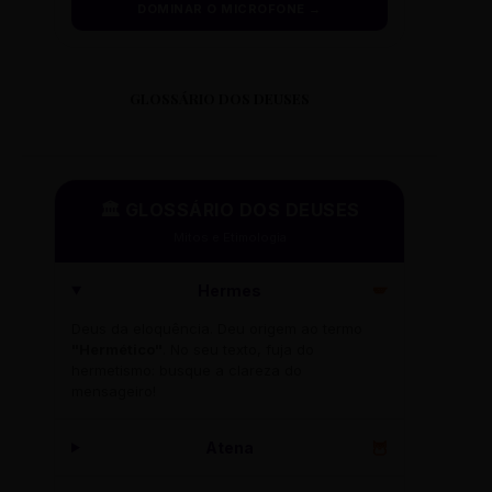
DOMINAR O MICROFONE →
GLOSSÁRIO DOS DEUSES
🏛️ GLOSSÁRIO DOS DEUSES
Mitos e Etimologia
Hermes
🪽
Deus da eloquência. Deu origem ao termo
"Hermético"
. No seu texto, fuja do
hermetismo: busque a clareza do
mensageiro!
Atena
🦉