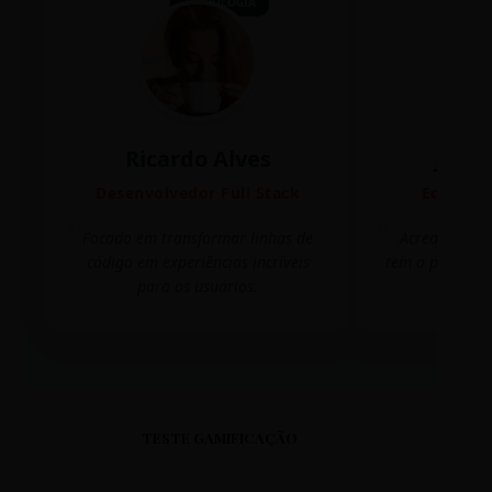
TECNOLOGIA
Ricardo Alves
Juli
Desenvolvedor Full Stack
Editora 
Focado em transformar linhas de
Acredito que
código em experiências incríveis
tem o poder de
para os usuários.
mudar 
TESTE GAMIFICAÇÃO