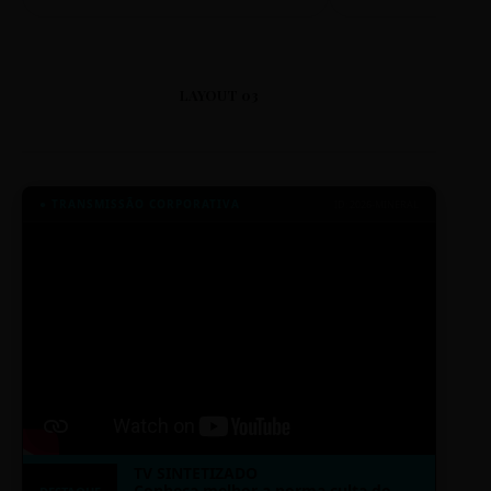
LAYOUT 03
● TRANSMISSÃO CORPORATIVA
ID: 2026-MINERAL
TV SINTETIZADO
Conheça melhor a norma culta do