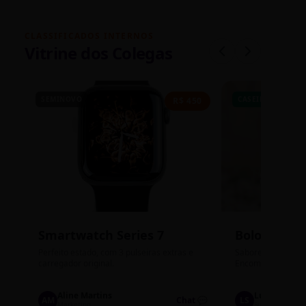
CLASSIFICADOS INTERNOS
Vitrine dos Colegas
SEMINOVO
CASEIRO
R$ 450
Smartwatch Series 7
Bolos de P
Perfeito estado, com 3 pulseiras extras e
Sabores: Ninho com
carregador original.
Encomendas até qu
Aline Martins
Lucas Silva
AM
Chat 💬
LS
Marketing
Suporte TI