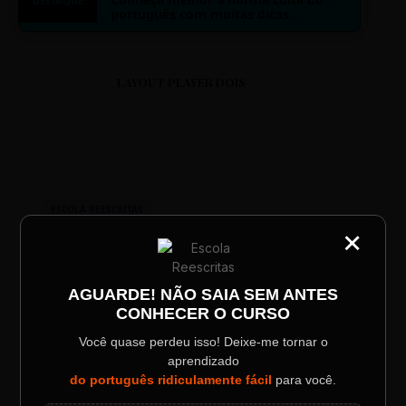
DESTAQUE
português com muitas dicas.
LAYOUT PLAYER DOIS
ESCOLA REESCRITAS
×
CATEGORIA
Aula: Português Superfácil
Título do Painel
AGUARDE! NÃO SAIA SEM ANTES
00:00
00:00
CONHECER O CURSO
Descrição longa do evento.
Você quase perdeu isso! Deixe-me tornar o
aprendizado
Data / Horário
Localização
do português ridiculamente fácil
para você.
Sábado, 28 Out | 20:48
The Big Apple Cinema