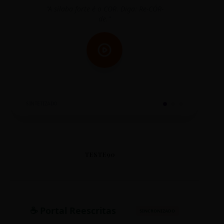
"A sílaba forte é o COR. Diga: Re-CÓR-
"O
de."
SINTETIZADO
TESTE90
☕ Portal Reescritas
SINCRONIZADO