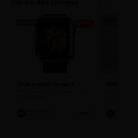
Vitrine dos Colegas
SEMINOVO
CASEIRO
R$ 450
Smartwatch Series 7
Bolos de P
Perfeito estado, com 3 pulseiras extras e
Sabores: Ninho com
carregador original.
Encomendas até qu
Aline Martins
Lucas Silva
AM
Chat 💬
LS
Marketing
Suporte TI