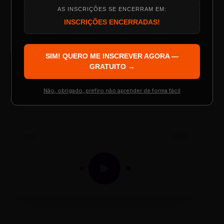
TESTE NOVO PLAYER
AS INSCRIÇÕES SE ENCERRAM EM:
Programação do Evento
INSCRIÇÕES ENCERRADAS!
SIM! QUERO ME INSCREVER AGORA —
AUDIO PLAYER
Palestrantes Confirmados
GRATUITO →
Arquivo de Áudio MP3
Não, obrigado, prefiro não aprender de forma fácil
Resgatar Ingresso Grátis
0:00
0:00