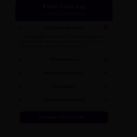
🎙️ Guia Porta-Voz
Performance e Autoridade
A Técnica da Ponte
🌉
O
"Bridging"
é a arte de sair de uma pergunta
difícil e voltar ao seu ponto-chave. Ex: "Isso é
interessante, mas o foco principal é..."
Off the Record
🔇
Mensagens-Chave
🔑
Soundbites
✂️
Linguagem Corporal
🧍
DOMINAR O MICROFONE →