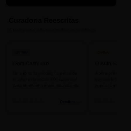
Sintetizado
Auto da
ECA Digital
Compadecida
Curadoria Reescritas
Arraste para o lado para conferir as novidades.
LEITURA
CINEMA
Dom Casmurro
O Auto da Com
Uma jornada psicológica pela elite
A obra-prima de A
brasileira do século XIX. Essencial
que celebra o folclo
para entender a ironia machadiana.
popular do nosso S
Detalhes →
Machado de Assis
Filme/Teatro