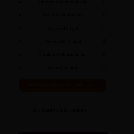
Hermes (O Mensageiro)
🪽
Atena (A Sabedoria)
🦉
Narciso (O Ego)
✨
Cronos (O Tempo)
⏳
Dionísio (O Entusiasmo)
🍇
Caos (O Início)
🌀
ACESSAR BIBLIOTECA COMPLETA →
GLOSSÁRIO MÍDIA TRAINING