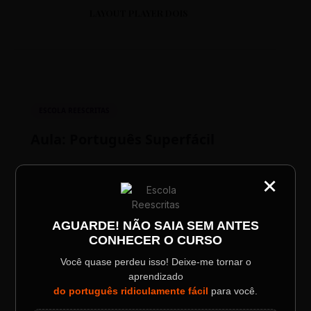
LAYOUT PLAYER DOIS
ESCOLA REESCRITAS
Aula: Português Superfácil
×
CATEGORIA
00:00
00:00
Título do Painel
AGUARDE! NÃO SAIA SEM ANTES
CONHECER O CURSO
Descrição longa do evento.
Você quase perdeu isso! Deixe-me tornar o
aprendizado
Data / Horário
Localização
do português ridiculamente fácil
para você.
Sábado, 28 Out | 20:48
The Big Apple Cinema