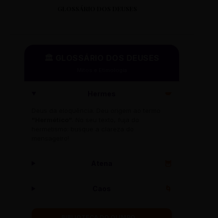
GLOSSÁRIO DOS DEUSES
🏛️ GLOSSÁRIO DOS DEUSES
Mitos e Etimologia
Hermes
🪽
Deus da eloquência. Deu origem ao termo
"Hermético"
. No seu texto, fuja do
hermetismo: busque a clareza do
mensageiro!
Atena
🦉
Caos
🌀
BIBLIOTECA DO OLIMPO →