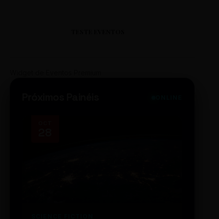
TESTE EVENTOS
Widget de Eventos Premium
Próximos Painéis
ONLINE
OCT
NOV
28
14
SCIENCE FICTION
FUTUR