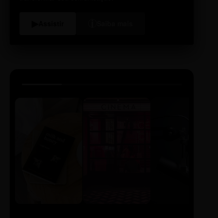
i
▶
Assistir
Saiba mais
LIVRO
CINE
PODCAST