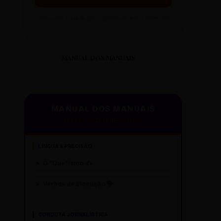
Prometemos: nada de spam, apenas conteúdo sintetizado.
MANUAL DOS MANUAIS
MANUAL DOS MANUAIS
PADRÃO GAZETA REESCRITAS
LÍNGUA & PRECISÃO
O "Que"ísmo ✍️
Verbos de Elocução 🗣️
CONDUTA JORNALÍSTICA