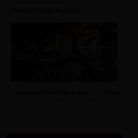
VANTAGENS EXCLUSIVAS
Parceiros da Região
5% OFF
Restaurante Sabor & Arte
Bistrô Cent
Rua Bernardo Guimarães, 1200 - Lourdes
Av. João Pinheir