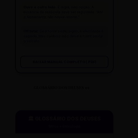
Ouvir o outro lado:
É regra, não opção. A
ausência de resposta deve ser registrada:
"Até
o fechamento, não houve retorno."
Off total:
Se a fonte pediu sigilo, a identidade é
sagrada. Mas cuidado: não deixe a fonte pautar
o veículo.
BAIXAR MANUAL COMPLETO (.PDF)
GLOSSÁRIO DOS DEUSES 01
🏛️ GLOSSÁRIO DOS DEUSES
Mitos e Etimologia