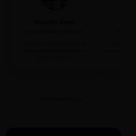
Ricardo Alves
Juli
Desenvolvedor Full Stack
Editora 
Focado em transformar linhas de
Acredito que
código em experiências incríveis
tem o poder de
para os usuários.
mudar 
TESTE GAMIFICAÇÃO