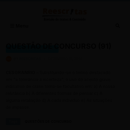
Menu
QUESTÃO DE CONCURSO (91)
QUESTÕES DE CONCURSO
BY
REESCRITAS
-
DEZEMBRO 15, 2014
CESGRANRIO –
Substituindo-se o termo destacado
em “a tolerância à incerteza”, o uso do acento grave
indicativo de crase torna-se facultativo em: a) A nossa
relutância b) A diferentes formas de pensar c) A
alguma retaliação d) A cada indivíduo e) As situações
de impasse.
Tags
QUESTÕES DE CONCURSO