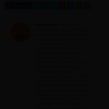
Postado por
Reescritas
A Reescritas foi criada em 2013 por
meio das profícuas aulas do curso
de pós-graduação em revisão de
textos do Instituto de Educação
Continuada da PUC Minas. O
revisor responsável é jornalista
graduado pela UFMG, pós-
graduado em revisão de textos pelo
IEC PUC Minas, fez cursos de
extensão Gramática para
preparadores e revisores de textos;
Preparação e revisão: O trabalho
com o texto; Os textos que vendem
o livro, da orelha aos metadados e
Gostwriter. Esses últimos realizados
na Universidade do Livro (Unil) da
Universidade Estadual Paulista
(Unesp). Também possui MBA em