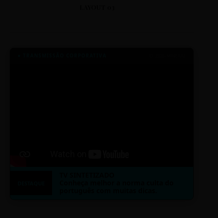
LAYOUT 03
● TRANSMISSÃO CORPORATIVA
ID: 2026-MINERAL
TV SINTETIZADO
Conheça melhor a norma culta do
DESTAQUE
português com muitas dicas.