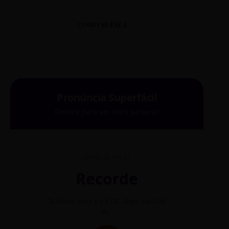
COMO SE FALA
Pronúncia Superfácil
Deslize para ver mais palavras
COMO SE FALA?
Recorde
"A sílaba forte é o COR. Diga: Re-CÓR-
"O
de."