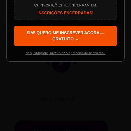
AUDIO PLAYER
AS INSCRIÇÕES SE ENCERRAM EM:
Arquivo de Áudio MP3
Programação do Evento
INSCRIÇÕES ENCERRADAS!
SIM! QUERO ME INSCREVER AGORA —
Palestrantes Confirmados
GRATUITO →
0:00
0:00
Não, obrigado, prefiro não aprender de forma fácil
Resgatar Ingresso Grátis
OPÇÃO 02 E-MAIL