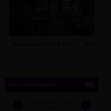
Restaurante Sabor & Arte
Bistrô Cent
Rua Bernardo Guimarães, 1200 - Lourdes
Av. João Pinheir
Menu de Acessibilidade
TAMANHO DA FONTE
-
+
Padrão