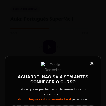
ESCOLA REESCRITAS
Aula: Português Superfácil
00:00
00:00
×
CATEGORIA
Título do Painel
AGUARDE! NÃO SAIA SEM ANTES
TESTE NOVO PLAYER
CONHECER O CURSO
Descrição longa do evento.
Você quase perdeu isso! Deixe-me tornar o
aprendizado
Data / Horário
Localização
do português ridiculamente fácil
para você.
Sábado, 28 Out | 20:48
The Big Apple Cinema