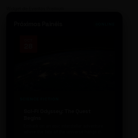
Widget de Eventos Premium
Próximos Painéis
ONLINE
OCT
NOV
28
14
SCIENCE FICTION
FUTUR
Sci-Fi Odyssey: The Quest
Neon
Begins
203
Embark on an epic interstellar adventure
Explor
where the fate of the universe hangs in
cibern
the balance. Prepare to be transported...
intelig