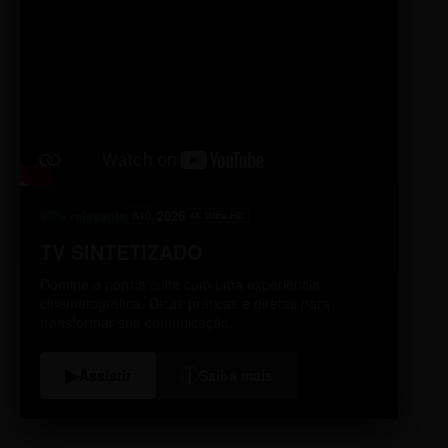
98% relevante
2026
A10
4K Ultra HD
TV SINTETIZADO
Domine a norma culta com uma experiência
cinematográfica. Dicas práticas e diretas para
transformar sua comunicação.
i
▶
Assistir
Saiba mais