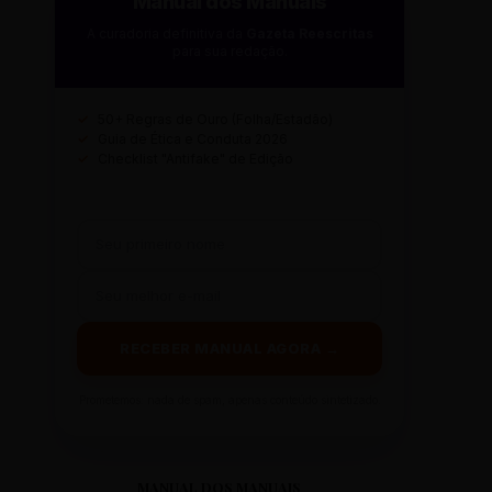
Manual dos Manuais
A curadoria definitiva da
Gazeta Reescritas
para sua redação.
✓
50+ Regras de Ouro (Folha/Estadão)
✓
Guia de Ética e Conduta 2026
✓
Checklist "Antifake" de Edição
RECEBER MANUAL AGORA →
Prometemos: nada de spam, apenas conteúdo sintetizado.
MANUAL DOS MANUAIS