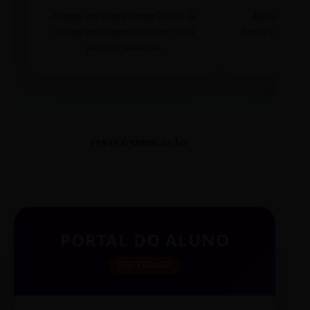
Focado em transformar linhas de
Acredito que
código em experiências incríveis
tem o poder de
para os usuários.
mudar 
TESTE GAMIFICAÇÃO
PORTAL DO ALUNO
SINTETIZADO