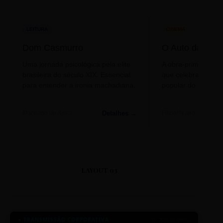
LEITURA
CINEMA
Dom Casmurro
O Auto da Com
Uma jornada psicológica pela elite
A obra-prima de A
brasileira do século XIX. Essencial
que celebra o folclo
para entender a ironia machadiana.
popular do nosso S
Detalhes →
Machado de Assis
Filme/Teatro
LAYOUT 03
● TRANSMISSÃO CORPORATIVA
ID: 2026-MINERAL