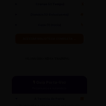
Cronos (O Tempo)
⏳
Dionísio (O Entusiasmo)
🍇
Caos (O Início)
🌀
ACESSAR BIBLIOTECA COMPLETA →
GLOSSÁRIO MÍDIA TRAINING
🎙️ Guia Porta-Voz
Performance e Autoridade
A Técnica da Ponte
🌉
O
"Bridging"
é a arte de sair de uma pergunta