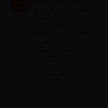
A Reescritas foi criada em 2013 por
meio das profícuas aulas do curso
de pós-graduação em revisão de
textos do Instituto de Educação
Continuada da PUC Minas. O
revisor responsável é jornalista
graduado pela UFMG, pós-
graduado em revisão de textos pelo
IEC PUC Minas, fez cursos de
extensão Gramática para
preparadores e revisores de textos;
Preparação e revisão: O trabalho
com o texto; Os textos que vendem
o livro, da orelha aos metadados e
Gostwriter. Esses últimos realizados
na Universidade do Livro (Unil) da
Universidade Estadual Paulista
(Unesp). Também possui MBA em
Assessoria de Imprensa e
Jornalismo Empresarial pela
Universidade Estácio de Sá.