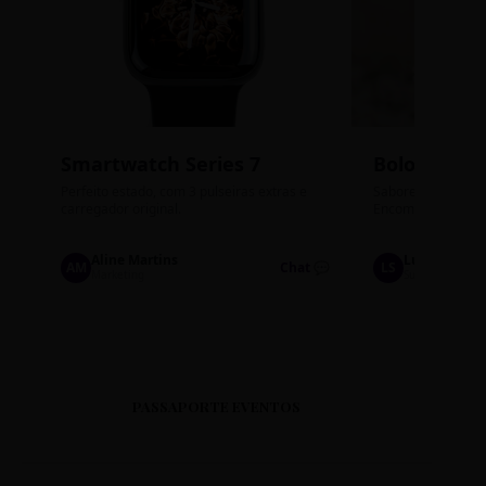
Smartwatch Series 7
Bolos de P
Perfeito estado, com 3 pulseiras extras e
Sabores: Ninho com
carregador original.
Encomendas até qu
Aline Martins
Lucas Silva
AM
Chat 💬
LS
Marketing
Suporte TI
PASSAPORTE EVENTOS