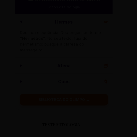
Mitos e Etimologia
Hermes
🪽
Deus da eloquência. Deu origem ao termo
"Hermético"
. No seu texto, fuja do
hermetismo: busque a clareza do
mensageiro!
Atena
🦉
Caos
🌀
BIBLIOTECA DO OLIMPO →
TESTE MITOLOGIA