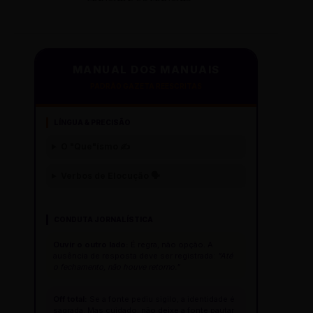
MANUAL DOS MANUAIS
PADRÃO GAZETA REESCRITAS
LÍNGUA & PRECISÃO
O "Que"ísmo ✍️
Verbos de Elocução 🗣️
CONDUTA JORNALÍSTICA
Ouvir o outro lado:
É regra, não opção. A
ausência de resposta deve ser registrada:
"Até
o fechamento, não houve retorno."
Off total:
Se a fonte pediu sigilo, a identidade é
sagrada. Mas cuidado: não deixe a fonte pautar