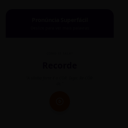
Pronúncia Superfácil
Deslize para ver mais palavras
COMO SE FALA?
Recorde
"A sílaba forte é o COR. Diga: Re-CÓR-
"O
de."