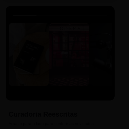
LIVRO
CINE
PODCAST
Sintetizado
Auto da
ECA Digital
Compadecida
Curadoria Reescritas
Arraste para o lado para conferir as novidades.