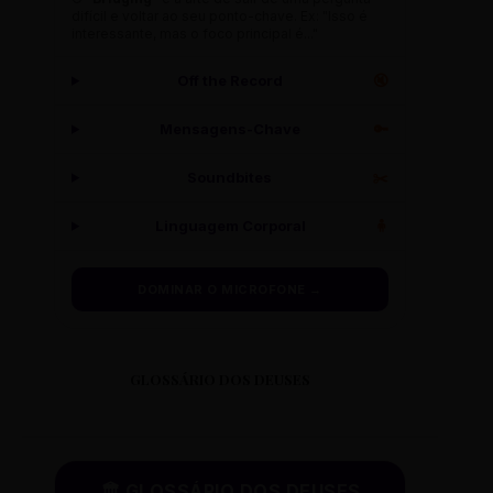
difícil e voltar ao seu ponto-chave. Ex: "Isso é
interessante, mas o foco principal é..."
Off the Record
🔇
Mensagens-Chave
🔑
Soundbites
✂️
Linguagem Corporal
🧍
DOMINAR O MICROFONE →
GLOSSÁRIO DOS DEUSES
🏛️ GLOSSÁRIO DOS DEUSES